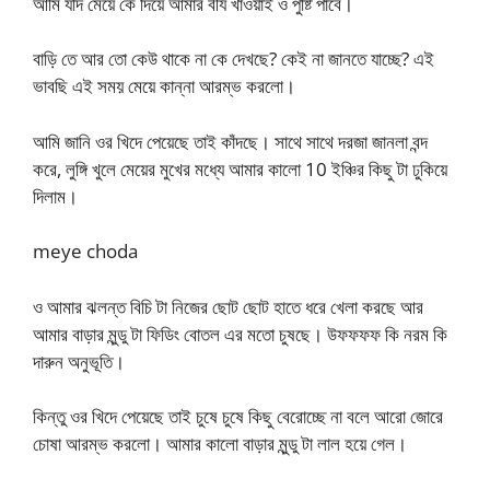
আমি যদি মেয়ে কে দিয়ে আমার বীর্য খাওয়াই ও পুষ্টি পাবে।
বাড়ি তে আর তো কেউ থাকে না কে দেখছে? কেই না জানতে যাচ্ছে? এই
ভাবছি এই সময় মেয়ে কান্না আরম্ভ করলো।
আমি জানি ওর খিদে পেয়েছে তাই কাঁদছে। সাথে সাথে দরজা জানলা বন্দ
করে, লুঙ্গি খুলে মেয়ের মুখের মধ্যে আমার কালো 10 ইঞ্চির কিছু টা ঢুকিয়ে
দিলাম।
meye choda
ও আমার ঝলন্ত বিচি টা নিজের ছোট ছোট হাতে ধরে খেলা করছে আর
আমার বাড়ার মুন্ডু টা ফিডিং বোতল এর মতো চুষছে। উফফফফ কি নরম কি
দারুন অনুভূতি।
কিন্তু ওর খিদে পেয়েছে তাই চুষে চুষে কিছু বেরোচ্ছে না বলে আরো জোরে
চোষা আরম্ভ করলো। আমার কালো বাড়ার মুন্ডু টা লাল হয়ে গেল।