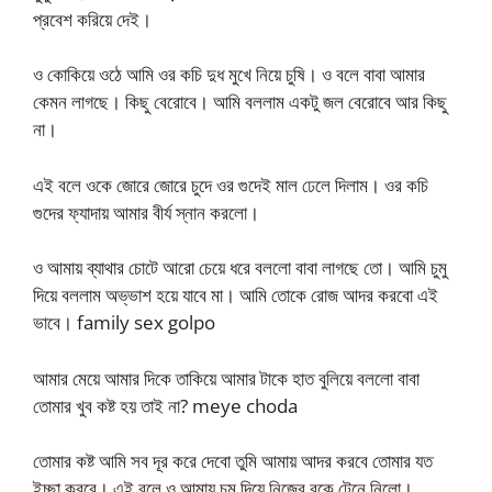
প্রবেশ করিয়ে দেই।
ও কোকিয়ে ওঠে আমি ওর কচি দুধ মুখে নিয়ে চুষি। ও বলে বাবা আমার
কেমন লাগছে। কিছু বেরোবে। আমি বললাম একটু জল বেরোবে আর কিছু
না।
এই বলে ওকে জোরে জোরে চুদে ওর গুদেই মাল ঢেলে দিলাম। ওর কচি
গুদের ফ্যাদায় আমার বীর্য স্নান করলো।
ও আমায় ব্যাথার চোটে আরো চেয়ে ধরে বললো বাবা লাগছে তো। আমি চুমু
দিয়ে বললাম অভ্ভাশ হয়ে যাবে মা। আমি তোকে রোজ আদর করবো এই
ভাবে। family sex golpo
আমার মেয়ে আমার দিকে তাকিয়ে আমার টাকে হাত বুলিয়ে বললো বাবা
তোমার খুব কষ্ট হয় তাই না? meye choda
তোমার কষ্ট আমি সব দূর করে দেবো তুমি আমায় আদর করবে তোমার যত
ইচ্ছা করবে। এই বলে ও আমায় চুমু দিয়ে নিজের বুকে টেনে নিলো।