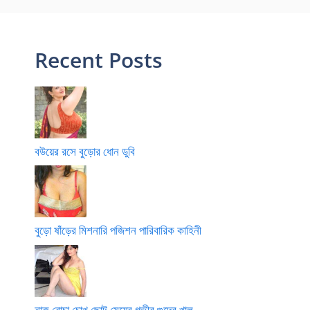
Recent Posts
বউয়ের রসে বুড়োর ধোন ডুবি
বুড়ো ষাঁড়ের মিশনারি পজিশন পারিবারিক কাহিনী
নাক বোচা চোখ ছোট মেয়ের গভীর গুদের খাল