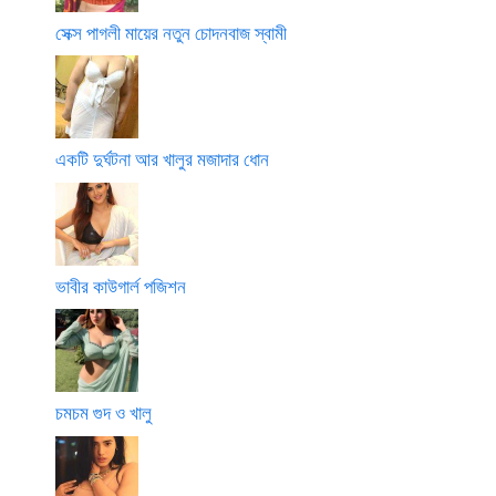
সেক্স পাগলী মায়ের নতুন চোদনবাজ স্বামী
একটি দুর্ঘটনা আর খালুর মজাদার ধোন
ভাবীর কাউগার্ল পজিশন
চমচম গুদ ও খালু