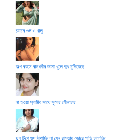
চমচম গুদ ও খালু
অল্প বয়সে বান্ধবীর জামা খুলে দুধ চুসিয়েছে
না হওয়া স্বামীর সাথে সুখের যৌনাচার
দুধ টিপে গুদ ঠাপাচ্ছি না যেন রাস্তায় জোরে গাড়ি চালাচ্ছি