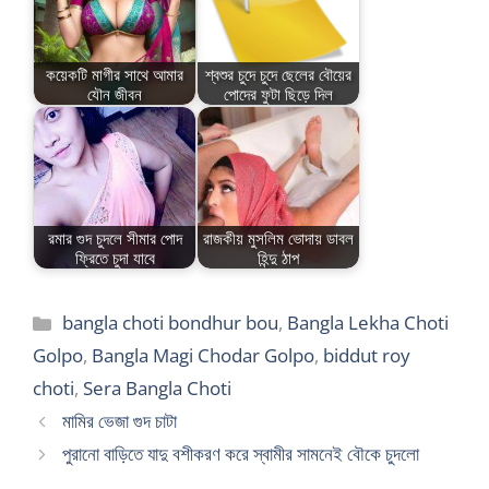
কয়েকটি মাগীর সাথে আমার
শ্বশুর চুদে চুদে ছেলের বৌয়ের
যৌন জীবন
পোদের ফুটা ছিড়ে দিল
রমার গুদ চুদলে সীমার পোদ
রাজকীয় মুসলিম ভোদায় ডাবল
ফ্রিতে চুদা যাবে
হিন্দু ঠাপ
Categories
bangla choti bondhur bou
,
Bangla Lekha Choti
Golpo
,
Bangla Magi Chodar Golpo
,
biddut roy
choti
,
Sera Bangla Choti
মামির ভেজা গুদ চাটা
পুরানো বাড়িতে যাদু বশীকরণ করে স্বামীর সামনেই বৌকে চুদলো