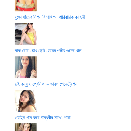
বুড়ো ষাঁড়ের মিশনারি পজিশন পারিবারিক কাহিনী
নাক বোচা চোখ ছোট মেয়ের গভীর গুদের খাল
দুই বন্ধু ও প্রেমিকা – ডাবল পেনেট্রেশন
ওয়াইন পান করে বান্ধবীর সাথে শোয়া