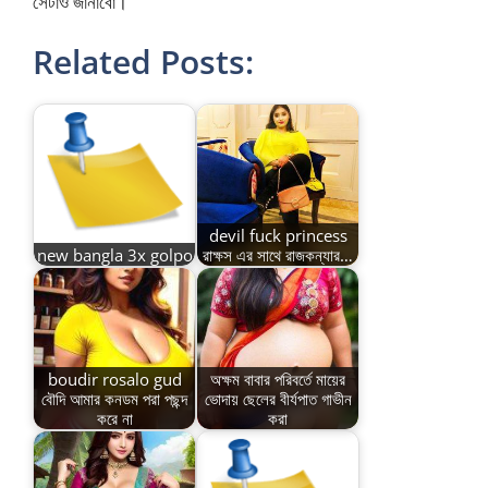
সেটাও জানাবো।
Related Posts:
devil fuck princess
new bangla 3x golpo
রাক্ষস এর সাথে রাজকন্যার…
boudir rosalo gud
অক্ষম বাবার পরিবর্তে মায়ের
বৌদি আমার কনডম পরা পছন্দ
ভোদায় ছেলের বীর্যপাত গাভীন
করে না
করা