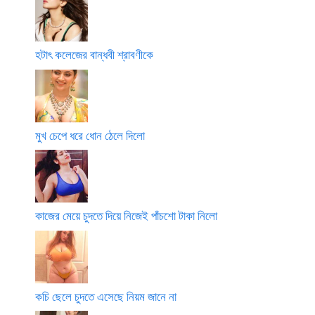
হটাৎ কলেজের বান্ধবী শ্রাবণীকে
মুখ চেপে ধরে ধোন ঠেলে দিলো
কাজের মেয়ে চুদতে দিয়ে নিজেই পাঁচশো টাকা নিলো
কচি ছেলে চুদতে এসেছে নিয়ম জানে না