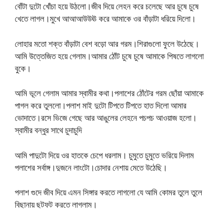
বোঁটা দুটো খোঁচা হয়ে উঠলো।জীব দিয়ে লেহন করে চলেছে আর চুষে চুষে
খেতে লাগল।মুখে আআআউউঊ করে আমাকে ওর বাঁড়াটা ধরিয়ে দিলো।
লোহার মতো শক্ত বাঁড়াটা বেশ বড়ো আর গরম।শিরাগুলো ফুলে উঠেছে।
আমি উত্তেজিত হয়ে গেলাম।আমার ঠোঁট চুষে চুষে আমাকে পিষতে লাগলো
বুকে।
আমি ভূলে গেলাম আমার স্বামীর কথা।পলাশের ঠোঁটের গরম ছোঁয়া আমাকে
পাগল করে তুললো।পলাশ মাই দুটো টিপতে টিপতে হাত দিলো আমার
ভোদাতে।রসে ভিজে গেছে আর আঙুলের লেহনে পচপচ আওয়াজ হলো।
স্বামীর বন্ধুর সাথে চুদাচুদি
আমি পাদুটো দিয়ে ওর হাতকে চেপে ধরলাম। চুমুতে চুমুতে ভরিয়ে দিলাম
পলাশের সর্বাঙ্গ।দুজনে লাংটো।চোদার নেশায় মেতে উঠেছি।
পলাশ গুদে জীব দিয়ে এমন সিঙ্গার করতে লাগলো যে আমি কোমর তুলে তুলে
বিছানায় ছটফট করতে লাগলাম।