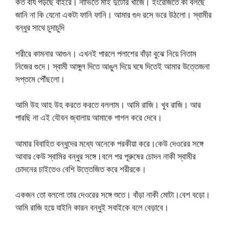
কত বীর্য পড়ছে বাইরে। নাভিতে মাই দুটোর খাঁজে। ইংরেজিতে কী বলছে
জানি না কি যেনো একটা ফানি ফানি। আমার গুদ রসে ভরে উঠলো। স্বামীর
বন্ধুর সাথে চুদাচুদি
শরীরে কামনার আগুন। এখনই পারলে পলাশের বাঁড়া বুঝে নিয়ে নিতাম
নিজের গুদে। স্বামী আঙ্গুল দিতে আঙুল দিয়ে ঘষে দিতেই আমার উত্তেজনা
সপ্তমে পৌঁছলো।
আমি উহ আহ উহ করতে করতে বললাম। আমি রাজি। খুব রাজি। আর
পারছি না এই যৌবন জ্বালায় আমাকে পাগল করে দেবে।
আমার বিবাহিত বন্ধুদের মধ্যে অনেকে পরকীয়া করে।কেউ দেওরের সঙ্গে
আবার কেউ স্বামির বন্ধুর সঙ্গে।বলে পর পূরুষের চোদন নাকী স্বামীর
চোদনের চাইতেও বেশি উত্তেজিত করে শরীরকে।
একজন তো বললো তার দেওরের সঙ্গে শুতে। বাঁড়া নাকী মোটা।বেশ বড়ো।
আমি রাজি হয়ে যাইনি কারন বন্ধুই সবাইকে বলে বেড়াবে।