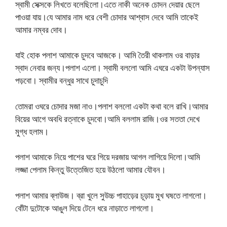
স্বামী সেক্সকে লিখতে বলেছিলো।এতে নাকী অনেক চোদন দেয়ার ছেলে
পাওয়া যায়।যে আমার নাম ধরে বেশী চোদার আশ্বাস দেবে আমি তাকেই
আমার নম্বর দোব।
যাই হোক পলাশ আমাকে চুদবে আজকে। আমি তৈরী থাকলাম ওর বাড়ার
স্বাদ নেবার জন্য।পলাশ এলো। স্বামী বললো আমি এঘরে একটা উপন্যাস
পড়বো। স্বামীর বন্ধুর সাথে চুদাচুদি
তোমরা ওঘরে চোদার মজা নাও।পলাশ বললো একটা কথা বলে রাখি।আমার
বিয়ের আগে অবধি রত্নাকে চুদবো।আমি বললাম রাজি।ওর সততা দেখে
মুগ্ধ হলাম।
পলাশ আমাকে নিয়ে পাশের ঘরে গিয়ে দরজায় আগল লাগিয়ে দিলো।আমি
লজ্জা পেলাম কিন্তু উত্তেজিত হয়ে উঠলো আমার যৌবন।
পলাশ আমার ব্লাউজ। ব্রা খুলে সুউচ্চ পাহাড়ের চূড়ায় মুখ ঘষতে লাগলো।
বোঁটা দুটোকে আঙুল দিয়ে টেনে ধরে নাড়াতে লাগলো।