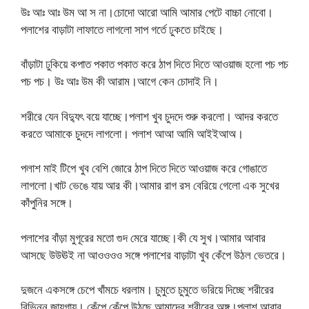
উঃ আঃ আঃ উম আ স না।চোদো আরো আমি আমার পেটে বাচ্চা নোবো।
পলাশের বাড়াটা লাফাতে লাগলো সাপ গর্তে ঢুকতে চাইছে।
বাঁড়াটা ঢুকিয়ে কপাত পকাত পকাত করে ঠাপ দিতে দিতে আওয়াজ হলো পচ পচ
পচ পচ। উঃ আঃ উম কী আরাম।আগে কেন চোদাই নি।
শরীরে যেন বিদ্যুৎ বয়ে যাচ্ছে।পলাশ খুব চুদদে শুরু করলো। আদর করতে
করতে আমাকে চুদদে লাগলো। পলাশ আআ আমি আইইআঅ।
পলাশ মাই টিপে খুব বেশি জোরে ঠাপ দিতে দিতে আওয়াজ করে গোঙাতে
লাগলো।খাট ভেঙে যায় আর কী।আমার রাগ রস বেরিয়ে গেলো এক সুখের
কাঁপুনির সঙ্গে।
পলাশের বাঁড়া মুগূরের মতো গুদ মেরে যাচ্ছে।কী যে সুখ।আমার আবার
আসছে উউঊই না আওওওও সঙ্গে পলাশের বাড়াটা খুব কেঁপে উঠল ভেতরে।
দুজনে একসঙ্গে চেপে খাঁমচে ধরলাম। চুমুতে চুমুতে ভরিয়ে দিচ্ছে শরীরের
বিভিন্ন জায়গায়। কেঁপে কেঁপে উঠছে আমাদের শরীরের অঙ্গ।পলাশ আবার