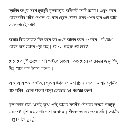
স্বামীর বন্ধুর সাথে চুদাচুদি সুস্বাস্থ্যের অধিকারী আমি রত্না। একুশ বছর
যৌবনবতীর শরীর দেখলে যে কোন ছেলে চোদার জন্য পাগল হবে এটা আমি
ভালোভাবেই জানি।
আমার বিয়ে হয়েছে তিন বছর হল এখন আমার বয়স ২১ বছর। বাঁধভাঙা
যৌবন আর উথলে পড়া মাই। তা ৩৬ সাইজ তো হবেই।
ছেলেদের দৃষ্টি চোখে এমনি আটকে যেতাম। কত ছেলে যে চোদার জন্য পিছু
পিছু ঘোরে কার উপমা অনেক।
আজ আমি আমার জীবনে প্রথম উপলব্ধি আপনাদের বলব। আমার স্বামীর
নাম সমীর।রোগা পাতলা লম্বা চেহারার ২৫ বছরের তরুণ।
ফুলশয্যার রাত থেকেই বুঝে গেছি আমার স্বামীর যৌবনের ক্ষমতা কতটুকু।
একদমই খুশি করতে পারত না আমাকে। শীঘ্রপতন এর জন্য দায়ী। স্বামীর
বন্ধুর সাথে চুদাচুদি