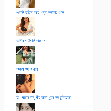
একটি দুর্ঘটনা আর খালুর মজাদার ধোন
ভাবীর কাউগার্ল পজিশন
চমচম গুদ ও খালু
অল্প বয়সে বান্ধবীর জামা খুলে দুধ চুসিয়েছে