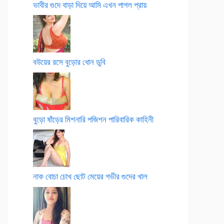
ভাবীর গুদে বাড়া দিয়ে আমি এখন পাগল প্রায়
বউয়ের রসে বুড়োর ধোন ডুবি
বুড়ো ষাঁড়ের মিশনারি পজিশন পারিবারিক কাহিনী
নাক বোচা চোখ ছোট মেয়ের গভীর গুদের খাল