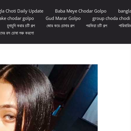
la Choti Daily Update
Baba Meye Chodar Golpo
bangl
ke chodar golpo
Gud Marar Golpo
group choda chodi
চুদাচুদি করার চটি গল্প
জোর করে চোদার গল্প
পরকিয়া চটি গল্প
পারিবারিক
ুদের রস চোষা শুরু করলো