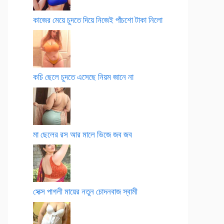
কাজের মেয়ে চুদতে দিয়ে নিজেই পাঁচশো টাকা নিলো
কচি ছেলে চুদতে এসেছে নিয়ম জানে না
মা ছেলের রস আর মালে ভিজে জব জব
সেক্স পাগলী মায়ের নতুন চোদনবাজ স্বামী