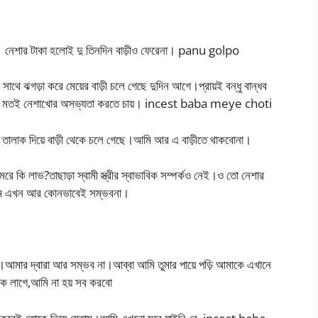
 নেশার টাকা হলোই দু তিনদিন বাড়ীও ফেরেনা। panu golpo
াথে ঝগড়া করে মেয়ের বাড়ী চলে গেছে দুদিন আগে।প্রায়ই বন্ধু বান্ধব
ও ওর মতই নেশাখোর অসভ্যতা করতে চায়। incest baba meye choti
তালাক দিয়ে বাড়ী থেকে চলে গেছে।আমি আর এ বাড়ীতে থাকবোনা।
রে কি লাভ?তাছাড়া স্বামী স্ত্রীর স্বাভাবিক সম্পর্কও নেই।ও তো নেশার
ছিলাম এখন আর কোনভাবেই সম্ভবনা।
।আমার দ্বারা আর সম্ভব না।আব্বা আমি তুমার পায়ে পড়ি আমাকে এখানে
োক লাগে,আমি না হয় সব করবো