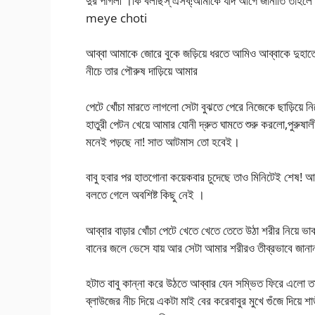
দুর পাগলী ।কি বলছিস্ এসব্!আমাকে যদি আগে জানাতি তাহ
meye choti
আব্বা আমাকে জোরে বুকে জড়িয়ে ধরতে আমিও আব্বাকে দুহাতে 
নীচে তার পৌরুষ দাড়িয়ে আমার
পেটে খোঁচা মারতে লাগলো সেটা বুঝতে পেরে নিজেকে ছাড়িয়ে 
হাতুরী পেটন খেয়ে আমার যোনী দ্রুত ঘামতে শুরু করলো,পুরুষ
মনেই পড়ছে না! সাত আটমাস তো হবেই।
বাবু হবার পর হাতগোনা কয়েকবার চুদেছে তাও মিনিটেই শেষ! 
বলতে গেলে অবশিষ্ট কিছু নেই ।
আব্বার বাড়ার খোঁচা পেটে খেতে খেতে তেতে উঠা শরীর নিয়ে ভাবছ
বানের জলে ভেসে যায় আর সেটা আমার শরীরও তীব্রভাবে 
হটাত বাবু কান্না করে উঠতে আব্বার যেন সম্ভিত ফিরে এলো তাই 
ব্লাউজের নীচ দিয়ে একটা মাই বের করেবাবুর মুখে গুঁজে দিয়ে