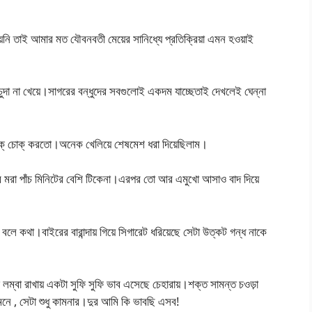
হয়নি তাই আমার মত যৌবনবতী মেয়ের সানিধ্যে প্রতিক্রিয়া এমন হওয়াই
দা না খেয়ে।সাগরের বন্ধুদের সবগুলোই একদম যাচ্ছেতাই দেখলেই ঘেন্না
চোক্ চোক্ করতো।অনেক খেলিয়ে শেষমেশ ধরা দিয়েছিলাম।
র মরা পাঁচ মিনিটের বেশি টিকেনা।এরপর তো আর এমুখো আসাও বাদ দিয়ে
লে কথা।বাইরের বারান্দায় গিয়ে সিগারেট ধরিয়েছে সেটা উত্কট গন্ধ নাকে
লম্বা রাখায় একটা সুফি সুফি ভাব এসেছে চেহারায়।শক্ত সামন্ত চওড়া
মনে , সেটা শুধু কামনার।দুর আমি কি ভাবছি এসব!