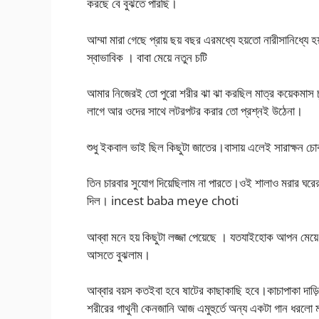
করছে বে বুঝতে পারছি।
আম্মা মারা গেছে প্রায় ছয় বছর এরমধ্যে হয়তো নারীসানিধ্যে 
স্বাভাবিক । বাবা মেয়ে নতুন চটি
আমার নিজেরই তো পুরো শরীর ঝা ঝা করছিল মাত্র কয়েকমাস চু
লাগে আর ওদের সাথে লটরপটর করার তো প্রশ্নই উঠেনা।
শুধু ইকবাল ভাই ছিল কিছুটা জাতের।বাসায় এলেই সারাক্ষন 
তিন চারবার সুযোগ দিয়েছিলাম না পারতে।ওই শালাও মরার ঘরে
দিল। incest baba meye choti
আব্বা মনে হয় কিছুটা লজ্জা পেয়েছে । যতযাইহোক আপন মেয়ে ব
আসতে বুঝলাম।
আব্বার বয়স কতইবা হবে ষাটের কাছাকাছি হবে।কাচাপাকা দাড়ি 
শরীরের গাথুনী কেনজানি আজ এমুহুর্তে অন্য একটা গান ধরলো 