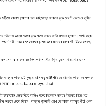
লে কবেই তোকে নিয়ে যেতাম।আমি এখনো মরে যাইনি রে. incest baba
জড়িয়ে ধরলাম।আমার নরম মাইজোড়া আব্বার বুকে লেপ্টে যেতে যে লুঙ্গির
নিতে চাইলেও আব্বা জোরে বুকে চেপে থাকায় সেটা সম্ভব হলোনা।পেটে বাড়ার
ালী স্পর্শে শরীর গরম হতে লাগলো।শেষ কবে সাগরের সাথে যৌনমিলন হয়েছে
আসলে নেশা করে করে ওর দিনকে দিল যৌনশক্তি হ্রাস পেয়ে পেয়ে এখন
ি আব্বার কাছে এই মূহুর্তে আমি শুধু নারী! শরীরের চাহিদার কাছে সব সম্পর্ক
জানান দিচ্ছে। incest baba meye choti
তাড়াতাড়ি ছেড়ে দিতে আমিও দ্রুত নিজেকে সামলে বিছানায় গিয়ে শুয়ে
 শাড়ীর আচঁলে ঢেকে দিলাম।আব্বার পুরুষালী চোখ যে আমার অনাবৃত পীঠে খেলা