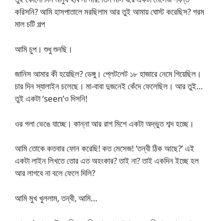
করিসনি? আমি হাসপাতালে মরছিলাম আর তুই আমায় ঘোস্ট করেছিস? গরম
মাল চটি গল্প
আমি চুপ। শুধু শুনছি।
জানিস আমার কী হয়েছিল? ডেঙ্গু। প্লেটলেট ১৮ হাজারে নেমে গিয়েছিল।
চার দিন স্যালাইন চলেছে। মা-বাবা দুজনেই কেঁদে ফেলেছিল। আর তুই…
তুই একটা ‘seen’ও দিসনি!
ওর গলা ভেঙে যাচ্ছে। কান্না আর রাগ মিশে একটা অদ্ভুত শব্দ হচ্ছে।
আমি তোকে কতবার ফোন করেছি! কত মেসেজ! ‘তন্বী ঠিক আছে?’ এই
একটা লাইন লিখতে তোর এত অহংকার? তাই না? তাই একদিন ইচ্ছে হল
আর লাগবে না বলে ফেলে দিলি?
আমি মুখ খুললাম, তন্বী, আমি…