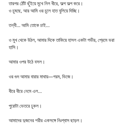
তারপর ঠোঁট ছুঁইয়ে মুখে নিল ধীরে, অল্প অল্প করে।
ও চুষছে, আর আমি ওর চুলে হাত বুলিয়ে দিচ্ছি।
তন্বী… আমি তোকে চাই…
ও মুখ থেকে উঠল, আমার দিকে তাকিয়ে হাসল একটা গভীর, প্রেমে ভরা
হাসি।
আমার ওপর উঠে বসল।
ওর গুদ আমার বারার মাথায়—গরম, ভিজে।
ধীরে ধীরে নেমে এল…
পুরোটা ভেতরে ঢুকল।
আমাদের দুজনের শরীর একসঙ্গে নিঃশ্বাস ছাড়ল।