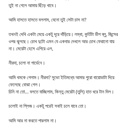
তুই না গেলে আমায় ছিঁড়ে খাবে।
আমি হাসতে হাসতে বললাম, যেনো তুই সেটা চাস না?
তখনই দেখি একটা মেয়ে একটু দূরে দাঁড়িয়ে। লম্বা, কুর্তিটা ডীপ ব্লু, জিন্সের
ওপর ঝুলছে। চোখ দুটো এমন যে একবার দেখলে আর চোখ ফেরানো যায়
না। মেয়েটা হেসে এগিয়ে এল,
নীরদা, চলো না গার্ডেনে।
আমি থমকে গেলাম। নীরদা? সুভো ইতিমধ্যে আমার পুরো বায়োডাটা দিয়ে
ফেলেছে বোঝা গেল।
চিনি না তো… বলতে যাচ্ছিলাম, কিন্তু মেয়েটা (তুলি) হাত ধরে টান দিল।
চলোই না প্লিজ। একটু পরেই সবাই চলে যাবে তো।
আমি আর না করতে পারলাম না।