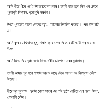
আমি ধীরে ধীরে ওর টপটা তুলতে লাগলাম। তন্বী হাত তুলে নিল ওর চোখে
পুরোপুরি বিশ্বাস, পুরোপুরি সমর্পণ।
টপটা খুলতেই কালো লেসের ব্রা… আলোয় চিকচিক করছে। গরম মাল চটি
গল্প
আমি বুকের মাঝখানে চুমু খেলাম ব্রার ওপর দিয়েও বোঁটাদুটো শক্ত হয়ে
উঠল।
আমি জিভ দিয়ে ব্রার ওপর দিয়ে বোঁটার চারপাশে নরম ঘুরালাম।
তন্বী আমার চুল ধরে মাথাটা আরও কাছে টেনে আনল ওর নিঃশ্বাস কেঁপে
উঠছে।
ধীরে ব্রা খুললাম।হুকটা খোলা মাত্র ওর মাই দুটো বেরিয়ে এল নরম, উষ্ণ,
গোলাপি বোঁটা।