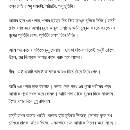
তাড়া নেই। শুধু সময়টা, শরীরটা, অনুভূতিটা।
আমার হাত ওর গলায়, গলার হাড়ের নিচ দিয়ে আঙুল বুলিয়ে দিচ্ছি। তন্বী
চোখ বন্ধ করে আমার চুলে আঙুল চালাচ্ছে আমি চুম্বন করতে করতে ওর
মুখের প্রতিটা রেখা, প্রতিটা কোণ চিনে নিচ্ছি।
আমি ওর কানের লতিতে চুমু খেলাম। হালকা দাঁত লাগাতেই তন্বী কেঁপে
উঠল, ওর নিঃশ্বাস আমার কানে গরম হয়ে লাগল।
নীর…এই একটি ডাকই আমাকে আরও নিচে টেনে নিয়ে গেল।
আমি ওর গলায় নাক ঘষলাম। গলার সেই গন্ধ ওর পুরো শরীরের গন্ধ
আমাকে পুরো দখল করে ফেলল। আমি গলা থেকে বুকের দিকে নামলাম।
টপের ওপর দিয়ে চুমু রাখলাম।
তন্বী তখন আমার শার্টের ভেতরে হাত ঢুকিয়ে দিয়েছে।আমার বুকে নখ
চালিয়ে হালকা আঁচড় দিচ্ছে, এমনভাবে যেন আমাকে নিজের করে নিচ্ছে।