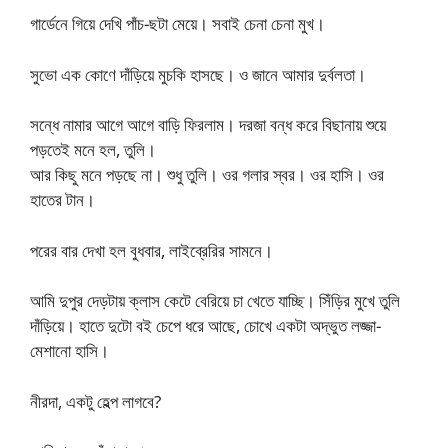
গার্ডেনে গিয়ে দেখি পাঁচ-ছটা মেয়ে। সবাই চেনা চেনা মুখ।
সুভো এক কোণে দাঁড়িয়ে মুচকি হাসছে। ও জানে আমার দুর্বলতা।
সন্ধে নামার আগে আগে বাড়ি ফিরলাম। দরজা বন্ধ করে বিছানায় শুয়ে
পড়তেই মনে হল, তুলি।
আর কিছু মনে পড়ছে না। শুধু তুলি। ওর গলার স্বর। ওর হাসি। ওর
হাতের টান।
পরের বার দেখা হল বুধবার, লাইব্রেরির সামনে।
আমি দুপুর দেড়টায় ক্লাস কেটে বেরিয়ে চা খেতে যাচ্ছি। সিঁড়ির মুখে তুলি
দাঁড়িয়ে। হাতে দুটো বই চেপে ধরে আছে, চোখে একটা অদ্ভুত লজ্জা-
মেশানো হাসি।
নীরদা, একটু হেল্প লাগবে?