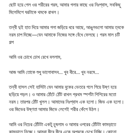
ছোট হয়ে গেল ওর শরীরের গরম, আমার গলার কাছে ওর নিঃশ্বাস, সবকিছু
মিলেমিশে ঘরটাকে থমকে রাখল।
তন্বী দুই হাত দিয়ে আমার গলা জড়িয়ে ধরে আছে, আঙুলগুলো আমার ত্বকে
নরম চাপ দিচ্ছে—যেন আমাকে নিজের সঙ্গে বেঁধে ফেলছে। গরম মাল চটি
গল্প
আমি ওর চোখে চোখ রেখে বললাম,
আজ আমি তোকে শুধু ভালোবাসব… খুব ধীরে… খুব নরমে…
তন্বী হাসল সেই হাসিটা যেন আমার বুকের ভেতরে গলে গিয়ে উষ্ণ হয়ে
ছড়িয়ে পড়ল। ও আমার ঠোঁটে ঠোঁট রাখল প্রথম স্পর্শটা শিশিরের মতো
নরম। তারপর ঠোঁট খুলল। আমাদের নিঃশ্বাস এক হলো। জিভ এক হলো।
ওর জিভের উষ্ণতা আমার জিভে লেগেই শরীর কেঁপে উঠল।
আমি ওর নিচের ঠোঁটটা একটু চুষলাম ও আমার ওপরের ঠোঁটটা কামড়াতে
কামড়াতে নিচ্ছে। আমরা ধীরে ধীরে একে অপরকে চেখে নিচ্ছি। কোনো