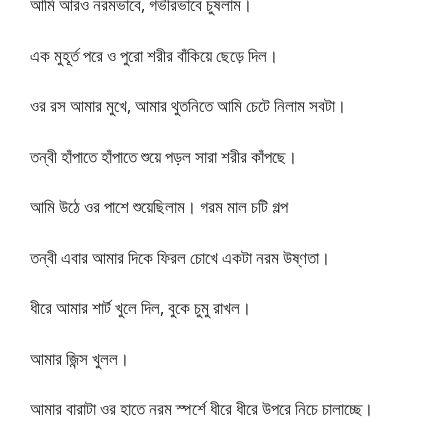
আমি আরও নরমভাবে, গভীরভাবে চুষলাম।
এক মুহূর্ত পরে ও পুরো শরীর বাঁকিয়ে ছেড়ে দিল।
ওর রস আমার মুখে, আমার থুতনিতে আমি চেটে নিলাম সবটা।
তন্বী হাঁপাতে হাঁপাতে শুয়ে পড়ল সারা শরীর কাঁপছে।
আমি উঠে ওর পাশে শুয়েছিলাম। গরম মাল চটি গল্প
তন্বী এবার আমার দিকে ফিরল চোখে একটা নরম উষ্ণতা।
ধীরে আমার শার্ট খুলে দিল, বুকে চুমু রাখল।
আমার জিন্স খুলল।
আমার বারাটা ওর হাতে নরম স্পর্শে ধীরে ধীরে উপরে নিচে চালাচ্ছে।