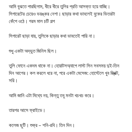
আমি বুঝতে পারছিলাম, ধীরে ধীরে তুলির প্রতি আসক্ত হয়ে যাচ্ছি।
সিগারেটের চেয়েও ভয়ঙ্কর নেশা। ছাড়ার কথা ভাবলেই বুকের ভিতরটা
কেঁপে ওঠে। গরম মাল চটি গল্প
সিগারেট ছাড়া যায়, তুলিকে ছাড়ার কথা ভাবতেই পারি না।
শুধু একটা অদ্ভুত জিনিস ছিল।
তুলি ফোনে একদম থাকে না। হোয়াটসঅ্যাপে লাস্ট সিন সবসময় দুই-তিন
দিন আগের। কল করলে ধরে না, পরে একটা মেসেজ: হোস্টেলে খুব স্ত্রিক্ট,
সরি।
আমি জানি এটা মিথ্যে নয়, কিন্তু তবু মনটা খচখচ করে।
তারপর আসে ফ্রাইডে।
কলেজ ছুটি। শুক্র – শনি-রবি। তিন দিন।