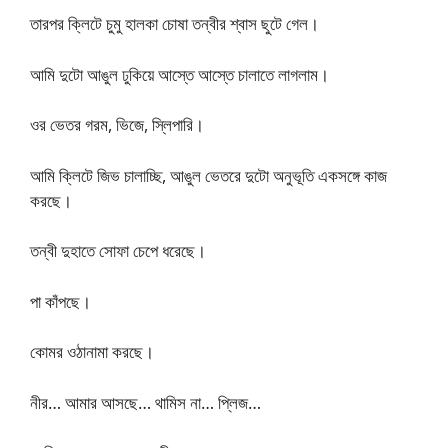
তারপর ক্লিটে চুমু হালকা চোষা তন্বীর শ্বাস ছুটে গেল।
আমি দুটো আঙুল ঢুকিয়ে আস্তে আস্তে চালাতে লাগলাম।
ওর ভেতর গরম, ভিজে, স্লিপারি।
আমি ক্লিটে জিভ চালাচ্ছি, আঙুল ভেতরে দুটো অনুভূতি একসঙ্গে কাজ
করছে।
তন্বী দুহাতে সোফা চেপে ধরেছে।
পা কাঁপছে।
কোমর ওঠানামা করছে।
নীর… আমার আসছে… থামিস না… প্লিজ…