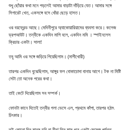
শুধু ছোঁয়ার কথা মনে পড়লেই আমার বাড়াটা দাঁড়িয়ে যেত। আমার সঙ্গে
সিগারেট খেত, একসঙ্গে বসে ধোঁয়া ছেড়ে হাসত।
ওর বয়ফ্রেন্ড আছে। মেদিনীপুরে অ্যাকোয়ারিয়ামের ব্যবসা করে। কলেজ
ড্রপআউট। তন্বীকে একদিন মাগি বলে, একদিন মমি । স্পাইনলেস
ক্রিচার একটা। সালা!
তবু আমি ওর সঙ্গে জড়িয়ে গিয়েছিলাম। (মাগীখোরী)
তারপর একদিন বুঝেছিলাম, আঙ্গুর ফল বোকাচোদা বানায় আগে। টক না মিষ্টি
সেটা তো অনেক পরের কথা।
তাই কেটে দিয়েছিলাম সব সম্পর্ক।
ফোনটা কানে দিতেই তন্বীর গলা ভেসে এল, প্রথমে কাঁপা, তারপর হঠাৎ
চিৎকার।
তুই কোনো দিন মানুষ হবি না নীর! তিন মাস ধরে একটা মেসেজ পর্যন্ত