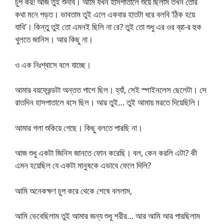
চুপ কর! আজ তুই শুনবি। আমি যখন হাসপাতালে শুয়ে ছিলাম তখন তোর
কথা মনে পড়ত। ভাবতাম তুই এলে একবার হাতটা ধরে বলবি ‘ঠিক হয়ে
যাবি’। কিন্তু তুই তো এমনই ছিলি না রে? তুই তো শুধু এর ওর ব্রা-র হুক
খুলতে জানিস। আর কিছু না।
ও এক নিঃশ্বাসে বলে যাচ্ছে।
আমার বয়ফ্রেন্ডটা অন্তত পাশে ছিল। হ্যাঁ, সেই স্পাইনলেস ছেলেটা। সে
রাতদিন হাসপাতালে বসে ছিল। আর তুই… তুই আমায় মরতে দিয়েছিলি।
আমার গলা শুকিয়ে গেছে। কিছু বলতে পারছি না।
আজ শুধু একটা জিনিস জানতে ফোন করেছি। বল, কেন করলি এটা? কী
এমন হয়েছিল যে একটা মানুষকে এভাবে ফেলে দিলি?
আমি অনেকক্ষণ চুপ করে থেকে শেষে বললাম,
আমি ভেবেছিলাম তুই আমার জন্য শুধু শরীর… আর আমি আর পারছিলাম