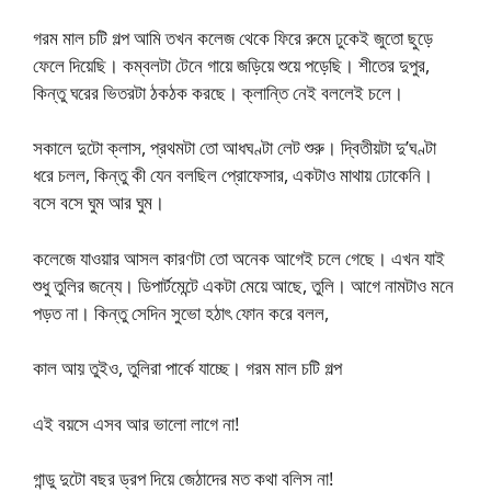
গরম মাল চটি গল্প আমি তখন কলেজ থেকে ফিরে রুমে ঢুকেই জুতো ছুড়ে
ফেলে দিয়েছি। কম্বলটা টেনে গায়ে জড়িয়ে শুয়ে পড়েছি। শীতের দুপুর,
কিন্তু ঘরের ভিতরটা ঠকঠক করছে। ক্লান্তি নেই বললেই চলে।
সকালে দুটো ক্লাস, প্রথমটা তো আধঘণ্টা লেট শুরু। দ্বিতীয়টা দু’ঘণ্টা
ধরে চলল, কিন্তু কী যেন বলছিল প্রোফেসার, একটাও মাথায় ঢোকেনি।
বসে বসে ঘুম আর ঘুম।
কলেজে যাওয়ার আসল কারণটা তো অনেক আগেই চলে গেছে। এখন যাই
শুধু তুলির জন্যে। ডিপার্টমেন্টে একটা মেয়ে আছে, তুলি। আগে নামটাও মনে
পড়ত না। কিন্তু সেদিন সুভো হঠাৎ ফোন করে বলল,
কাল আয় তুইও, তুলিরা পার্কে যাচ্ছে। গরম মাল চটি গল্প
এই বয়সে এসব আর ভালো লাগে না!
গান্ডু দুটো বছর ড্রপ দিয়ে জেঠাদের মত কথা বলিস না!