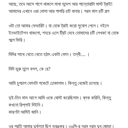
আছে, তবে আসে পাশে থাকলে মাখা সন্দেশ আর পান্তোয়াটা মাস্ট ট্রাই!
আমাদের এখানে ওরা দোসা আর পাপড়ি চাট বানায়। গরম মাল চটি গল্প
ওটা তো আমার ফেভারিট। যা হোক ট্রাই করো সুযোগ পেলে। নইলে
ইনভাইটেশন থাকলো, শহরে এলে ট্রিট দেবে তোমাদের চটি লেখক! যা হোক
গল্পে ফিরি।
দিদির সাথে খেতে খেতে হঠাৎ একটা ফোন। তন্বী…. ।
দিদি ভুরু তুলে বলল, কে রে?
আমি চুপচাপ ফোনটা পকেটে ঢোকালাম। কিন্তু বেজেই চলেছে।
দুই-তিন মাস আগে আমি ওকে ঘোস্ট করেছিলাম। ব্লক করিনি, কিন্তু
কখনো রিপ্লাই দিইনি।
কারণটা আমিই জানি।
ওর প্রতি আমার দুর্বলতা ছিল ভয়ঙ্কর। ৩৬সি-র নরম নরম দুধ জোড়া।