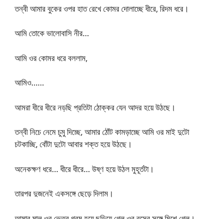
তন্বী আমার বুকের ওপর হাত রেখে কোমর দোলাচ্ছে ধীরে, রিদম ধরে।
আমি তোকে ভালোবাসি নীর…
আমি ওর কোমর ধরে বললাম,
আমিও……
আমরা ধীরে ধীরে নড়ছি প্রতিটা ঠোক্কর যেন আদর হয়ে উঠছে।
তন্বী নিচে নেমে চুমু দিচ্ছে, আমার ঠোঁট কামড়াচ্ছে আমি ওর মাই দুটো
চটকাচ্ছি, বোঁটা দুটো আবার শক্ত হয়ে উঠছে।
অনেকক্ষণ ধরে… ধীরে ধীরে… উষ্ণ হয়ে উঠল মুহূর্তটা।
তারপর দুজনেই একসঙ্গে ছেড়ে দিলাম।
আমার মাল ওর ভেতর গরম হয়ে ছড়িয়ে গেল ওর রসের সঙ্গে মিশে গেল।