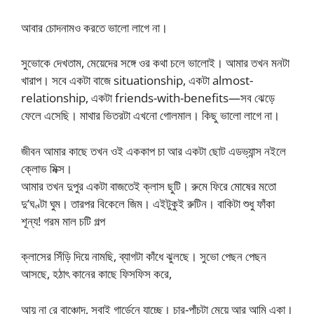
আবার চোদনামও করতে ভালো লাগে না।
সুভোকে দেখতাম, মেয়েদের সঙ্গে ওর কথা চলে ভালোই। আমার তখন মনটা
খারাপ। সবে একটা বাজে situationship, একটা almost-
relationship, একটা friends-with-benefits—সব ঝেড়ে
ফেলে এসেছি। মাথার ভিতরটা এখনো গোলমাল। কিছু ভালো লাগে না।
জীবন আমার কাছে তখন ওই এককাপ চা আর একটা ছোট এডভ্যান্স নইলে
ক্লোভ মিক্স।
আমার তখন দুপুর একটা বাজতেই ক্লাস ছুটি। রুমে ফিরে মোষের মতো
দু’ঘণ্টা ঘুম। তারপর বিকেলে জিম। এইটুকুই রুটিন। বাকিটা শুধু ফাঁকা
শূন্য! গরম মাল চটি গল্প
ক্লাসের সিঁড়ি দিয়ে নামছি, ব্যাগটা কাঁধে ঝুলছে। সুভো পেছন পেছন
আসছে, হঠাৎ কানের কাছে ফিসফিস করে,
আয় না রে বাঞ্চোদ, সবাই গার্ডেনে যাচ্ছে। চার-পাঁচটা মেয়ে আর আমি একা।