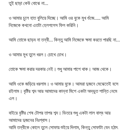
তুই ছাড়া কেউ বোঝে না…
ও আমার চুলে হাত বুলিয়ে দিচ্ছে। আমি ওর বুকে মুখ গুঁজে….. আমি
নিজেকে কখনো এতটা হেলপলেস ফিল করিনি।
আমি তোকে ছাড়ব না তন্বী… কিন্তু আমি নিজেকে ক্ষমা করতে পারছি না…
ও আমার মুখ তুলে ধরল। চোখে চোখ।
তোকে ক্ষমা করার দরকার নেই। শুধু আমার পাশে থাক। আজ থেকে।
আমি ওকে জড়িয়ে ধরলাম। ও আমার বুকে। আমরা দুজনে মেঝেতেই বসে
রইলাম। বৃষ্টির শব্দ আর আমাদের কান্না মিশে একটা অদ্ভুত শান্তি নেমে
এল।
বাইরে বৃষ্টির শেষ টোপর তাপর শব্দ। ভিতরে শুধু একটা লাল বাল্ব আর
আমাদের দুজনের নিঃশ্বাস।
আমি তন্বীকে কোলে তুলে সোফায় শুইয়ে দিলাম, কিন্তু সোফাটা যেন হঠাৎ