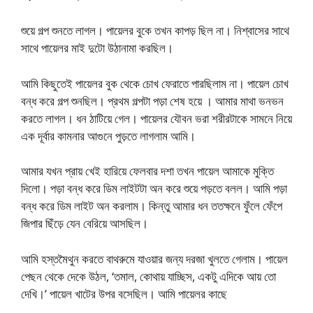
শুয়ে গল্প শুনতে লাগল। পায়েলর বুকে তখন কাপড় ছিল না। নিশ্বাসের সাথে
সাথে পায়েলর মাই দুটো উঠানামা করছিল।
আমি কিছুতেই পায়েলর বুক থেকে চোখ ফেরাতে পারছিলাম না। পায়েল চোখ
বন্ধ করে গল্প শুনছিল। প্রথম গল্পটা পড়া শেষ হয়ে । আমার মাথা ভনভন
করতে লাগল। ধন ঠাটিয়ে গেল। পায়েলর যৌবন ভরা শরীরটাকে সামনে নিয়ে
এক দূর্বার কামনার আগুনে পুড়তে লাগলাম আমি।
আমার যখন প্রায় খেই হারিয়ে ফেলবার দশা তখন পায়েল আমাকে মুক্তি
দিলো। পড়া বন্ধ করে ডিম লাইটটা অন করে শুয়ে পড়তে বলল। আমি পড়া
বন্ধ করে ডিম লাইট অন করলাম। কিন্তু আমার ধন ততক্ষনে ফুঁলে ফেঁপে
জিপার ছিঁড়ে যেন বেরিয়ে আসছিল।
আমি হস্তমৈথুন করতে বাথরুমে যাওয়ার জন্য দরজা খুলতে গেলাম। পায়েল
পেছন থেকে দেকে উঠল, ‘তমাল, কোথায় যাচ্ছিস, একটু এদিকে আয় তো
দেখি।’ পায়েল খাটের উপর বসেছিল। আমি পায়েলর কাছে