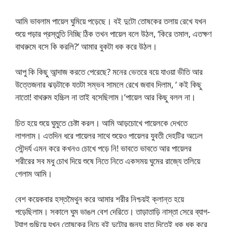
আমি ভাবলাম পায়েল ঘুমিয়ে পড়েছে। বই দুটো তোষকের তলায় রেখে যখন
শুয়ে পড়ার প্রস্তুতি নিচ্ছি ঠিক তখন পায়েল বলে উঠল, ‘কিরে তমাল, এতক্ষণ
বাথরুমে বসে কি করলি?’ আমার বুকটা ধক করে উঠল।
আপু কি কিছু আন্দাজ করতে পেরেছে? মনের ভেতরে বয়ে যাওয়া ভীতি আর
উত্তেজনার ঝড়টাকে যতটা সম্ভব সামলে রেখে জবাব দিলাম, ‘ কই কিছু
নাতো! বাথরুম হচ্চিল না তাই বসেছিলাম।’পায়েল আর কিছু বলল না।
চিত হয়ে শুয়ে ঘুমুতে চেষ্টা করল। আমি আড়চোখে পায়েলকে দেখতে
লাগলাম। এতদিন ধরে পায়েলর সাথে শুয়েও পায়েলর যুবতী দেহটির অঢেল
সৌন্দর্য এমন করে কখনও চোখে পড়ে নি! ভাবতে ভাবতে আর পায়েলর
শরীরের সব মধু চোখ দিয়ে শুষে নিতে নিতে একসময় ঘুমের রাজ্যে তলিয়ে
গেলাম আমি।
বেশ কয়েকবার হস্তমৈথুন করে আমার শরীর নিশ্চয়ই ক্লান্ত হয়ে
পড়েছিলাম। সকালে ঘুম ভাঙল বেশ দেরিতে। তাড়াতাড়ি নাস্তা সেরে ব্যাগ-
ট্যাগ গুছিয়ে যখন তোষকের নিচে বই দুটোর জন্য হাত দিতেই ধক ধক করে