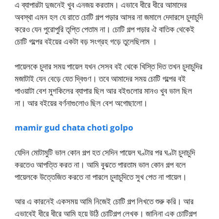
এ ব্যাপারটা দুজনেই খুব এনজয় করতাম। এভাবে ধীরে ধীরে আমাদের
অবস্থা এমন হল যে রাতে চোটি গল্প পড়ার আসর না জমালে দেদারসে চুদাচুদি
করেও যেন পুরোপুরি তৃপ্তি পেতাম না। চোটি গল্প পড়ার ঐ বাতিক থেকেই
চোটি গল্পের বইয়ের একটা বড় সংগ্রহ গড়ে তুলেছিলাম ।
পায়েলকে চুদার সময় পায়েল যখন সেসব বই থেকে খিস্তি দিত তখন চুদাচুদির
মজাটাই যেন বেড়ে যেত দ্বিগুণ। তবে আমাদের সময় চোটি গল্পের বই
পাওয়াটা বেশ মুশকিলের ব্যাপার ছিল আর বইগুলোর মানও খুব ভাল ছিল
না। আর বইয়ের বর্ণনাগুলোও ছিল বেশ অগোছালো।
mamir gud chata choti golpo
যেদিন মোটামুটি ভাল কোন গল্প হত সেদিন পায়েল ঘণ্টার পর ঘণ্টা চুদাচুদি
করতেও আপত্তি করত না। আমি বুঝতে পারতাম ভাল কোন গল্প বলে
পায়েলকে উত্তেজিত করতে না পারলে চুদাচুদিতে সুখ পেত না পায়েল।
আর এ কারনেই একসময় আমি নিজেই চোটি গল্প লিখতে শুরু করি। আর
এভাবেই ধীরে ধীরে আমি হয়ে উঠি চোটিগল্প লেখক। জানিনা এক চোটিগল্প