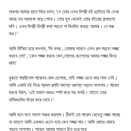
তারপর আমার হাতে দিয়ে বলল, ‘নে তোর এসব বিশ্রী বই দুটোতে কি লেখা
আছে সব আমাকে পড়ে শোনা। তোর মুখ থেকেই তোর বইয়ের গল্পগুলো
শুনি। এসব বিশ্রী বিশ্রী কথা পড়তে গা ঘিনঘিন করছে আমার। নে শুরু
কর।’
আমি বিস্মিত হয়ে বললাম, ‘কি বলছ , তোমার সামনে এসব গল্প পড়তে লজ্জা
করবে তো!’ , ‘কেন লজ্জা করবে কেন,তোদের ছেলেদের আবার লজ্জা কিরে
শুনি!’
বুঝতে পারছিলাম পায়েলর জেদ চেপেছে, তাই লজ্জা রেখে আর লাভ নেই।
আমি একটা বই নিয়ে প্রথম গল্পটা আস্তে আস্তে পড়তে লাগলাম। পায়েল
ধমকে উঠল, ‘এই তমাল আরও স্পষ্ট করে পড় বলচি। নইলে তোর
হাড্ডিগুড্ডি গুঁড়ো করে দেবে।’
আমি মনে মনে সাহস সঞ্চয় করলাম। ঠিকই তো পায়েল যেহেতু লজ্জা পাচ্ছে
না তাহলে আমি একজন ছেলে হয়ে কেন লজ্জা পাব। আমি জোরে জোরে
পড়তে লাগলাম। পায়েল আমার সামনে চিত হয়ে শুয়ে