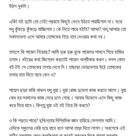
উঠল বুকটা।
একি! বই দুটো তো নেই! প্রথমে কিছুই ভেবে উঠতে পারছিলাম না। ভয়ে
শুধু কুঁকড়ে কুঁকড়ে যাচ্ছিলাম। কে নিতে পারে বইটা? আম্মা? নাহ্,আম্মার তো
সকালবেলা এসে আমার তোষকের নিচে হাত দেওয়ার কথা নয়।
তাহলে কি পায়েল নিয়েছে? আমি দুরু দুরু বুকে পায়েলর সামনে গিয়ে হাজির
হলাম। বইয়ের কথা জিগ্যেস করতেই পায়েল অস্বীকার করল। বলল কোন
বই-টই সে তোষকের তলায় দেখে নি। তাছাড়া ভোরবেলায় উঠে তোষকের
তলায় হাত দিতে যাবে কেন ও?
পায়েল ছাড়া বাকি থাকল শুধু বুয়া। বুয়া রোজ দুবেলা কাজ করতে আসে। বুয়া
বোধ হয় সকালের কাজ সেরে চলে গেছে। আবার বিকেলে এসে কিছু কাজ
করে দিয়ে যাবে। কিন্তু বুয়া ওই বই নিয়ে কি করবে?
ও কি পড়তে পারে? দুশ্চিন্তায় দিগ্বিদিক জ্ঞান হারিয়ে ফেললাম আমি।
এদিকে স্কুলের দেরি হয়ে যাবে বলে আম্মা তাড়া দিতে লাগল। অবশেষে এই
কঠিন সমস্যার কোন কূলকিনারা না করেই স্কুলের দিকে যাত্রা করলাম