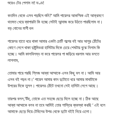
শুয়েও টের পেলাম না! ভণ্ড!
কতদিন থেকে এসব পড়ছিস শুনি?’ আমি পায়েলর আকস্মিক এই আক্রমণে
থতমত খেয়ে ব্যাপারটা কি হচ্ছে সেটাই আন্দাজ করে উঠতে পারছিলাম না।
বড় বোনের মাগী গুদ
পায়েলর হাতে ধরে থাকা আমার একটা চোটি গল্পের বই আর আপুর ঠোঁটের
কোণে লেগে থাকা দুষ্টুমিভরা হাসিটার দিকে চেয়ে শেষটায় বুঝে নিলাম কি
হচ্ছে। আমি কালবিলম্ব না করে পায়েলর পা জড়িয়ে ধরলাম আর বলতে
লাগলাম,
তোমার পায়ে পরছি প্লিজ আব্বা আম্মাকে এসব কিছু বল না। আমি আর
এসব বই পড়ব না।’ পায়েল আমার কান দুটোতে ধরে আমার মাথাটাকে
উপরের দিকে তুলল। পায়েলর ঠোঁটে তখনো সেই হাসিটা লেগে আছে।
তারপর বলল,’উঁহু, তোকে এত সহজে ছেড়ে দিলে হচ্ছে না। ঠিক আছে
আব্বা আম্মাকে বলব না তবে আমিই তোর শাস্তির ব্যবস্থা করছি ‘ এই বলে
আমাকে ছেড়ে দিয়ে টেবিলের উপর থেকে দুটো বইই নিয়ে এলো।