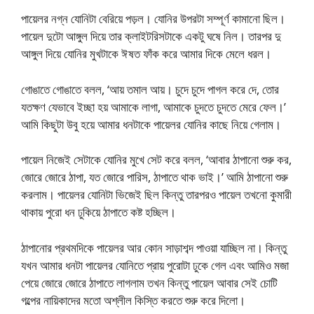
পায়েলর নগ্ন যোনিটা বেরিয়ে পড়ল। যোনির উপরটা সম্পূর্ণ কামানো ছিল।
পায়েল দুটো আঙ্গুল দিয়ে তার ক্লাইটরিসটাকে একটু ঘষে নিল। তারপর দু
আঙ্গুল দিয়ে যোনির মুখটাকে ঈষত ফাঁক করে আমার দিকে মেলে ধরল।
গোঙাতে গোঙাতে বলল, ‘আয় তমাল আয়। চুদে চুদে পাগল করে দে, তোর
যতক্ষণ যেভাবে ইচ্ছা হয় আমাকে লাগা, আমাকে চুদতে চুদতে মেরে ফেল।’
আমি কিছুটা উবু হয়ে আমার ধনটাকে পায়েলর যোনির কাছে নিয়ে গেলাম।
পায়েল নিজেই সেটাকে যোনির মুখে সেট করে বলল, ‘আবার ঠাপানো শুরু কর,
জোরে জোরে ঠাপা, যত জোরে পারিস, ঠাপাতে থাক ভাই।’ আমি ঠাপানো শুরু
করলাম। পায়েলর যোনিটা ভিজেই ছিল কিন্তু তারপরও পায়েল তখনো কুমারী
থাকায় পুরো ধন ঢুকিয়ে ঠাপাতে কষ্ট হচ্ছিল।
ঠাপানোর প্রথমদিকে পায়েলর আর কোন সাড়াশব্দ পাওয়া যাচ্ছিল না। কিন্তু
যখন আমার ধনটা পায়েলর যোনিতে প্রায় পুরোটা ঢুকে গেল এবং আমিও মজা
পেয়ে জোরে জোরে ঠাপাতে লাগলাম তখন কিন্তু পায়েল আবার সেই চোটি
গল্পের নায়িকাদের মতো অশ্লীল কিস্তি করতে শুরু করে দিলো।