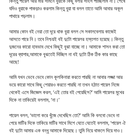
কিন্তু পায়েল আর মার সামনে বুয়াকে কিছু বলার সাহস পাচ্ছিলাম না। শেষে
যদিও বুয়াকে পাকড়াও করলাম কিন্তু বুয়া যা বলল তাতে আমি আবার অকূল
পাথারে পড়লাম।
আমার কোন বই নেয়া তো দূরে থাক বুয়া বলল সে সকালবেলায় কাজেই
আসতে পারে নি। তবে নিশ্চয়ই বই দুটো পায়েলর হস্তগত হয়েছে। কিন্তু
দুজনের কারো হাবভাব দেখে কিছুই বুঝা যাচ্ছে না। আমাকে শাসন করা তো
দূরের ব্যাপার,আমাকে বুঝতেই দিচ্ছিল না বই দুটো ঠিক ঠিক কার কাছে
আছে!
আমি যখন ভেবে ভেবে কোন কূলকিনারা করতে পারছি না আবার লজ্জা আর
ভয়ে কারো সাথে কিছু শেয়ারও করতে পারছি না তখন হঠাত পায়েল নিজে
থেকেই এসে জিজ্ঞেস করল, ‘এই তোর বই পেয়েছিস?’ আমি পায়েলর মুখের
দিকে না তাকিয়েই বললাম, ‘না।’
পায়েল বলল, ‘ভালো করে খুঁজে দেখেছিস তো?’ আমি কি বলবো ভেবে না
পেয়ে মাটির দিকে তাকিয়ে মাটির সাথে মিশে যেতে যেতেই বললাম, ‘পায়েল ঐ
বই দুটো আমার এক বন্ধু আমাকে দিয়েছে। তুমি নিয়ে থাকলে দিয়ে দাও।