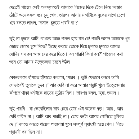
যেতেই পায়েল সেই অবস্থাতেই আমাকে নিজের দিকে টেনে নিয়ে আমার
ঠোঁটে অনেকক্ষণ ধরে চুমু খেল, তারপর আমার মাথাটাকে বুকের সাথে চেপে
ধরে বলতে লাগল, ‘তমাল, চুদতে পারবি না ?
তুই না চুদলে আমি বোধহয় আজ পাগল হয়ে যাব রে! পারবি তমাল আমাকে খুব
জোরে জোরে চুদে দিতে? ইচ্ছে করছে তোকে দিয়ে চুদাতে চুদাতে আমার
যোনির সব রস আজ বের করে দিতে। বল পারবি কিনা বল?’ পায়েলর কথা
শুনে তো আমার উত্তেজনা চরমে উঠল।
কোনরকমে হাঁপাতে হাঁপাতে বললাম, ‘পারব । তুমি যেভাবে বলবে আমি
সেভাবেই তুমাকে চুদব।’ আর দেরি না করে আমার প্যান্ট খুলে উত্তেজনায়
কাঁপতে থাকা ধনটাকে হাতের মুঠোয় নিল। তারপর বলল, ‘হ্যা, তমাল।
তুই পারবি। যা ভেবেছিলাম তার চেয়ে তোর ওটা অনেক বড়। আয় , আর
দেরি করিস না। আমি আর পারছি না। তোর ধনটা আমার যোনিতে ঢুকিয়ে
দে।’ বলতে বলতে পায়েল পায়জামা খুলে সম্পূর্ণ ন্যাংটো হয়ে গেল। নিচে
প্যানটি পরা ছিল না।