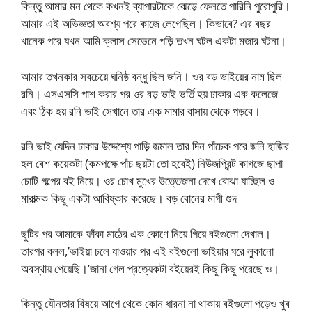
কিন্তু আমার মন থেকে কখনই ব্যাপারটাকে ঝেড়ে ফেলতে পারিনি পুরোপুরি।
আমার এই অভিজ্ঞতা অবশ্য পরে কাজে লেগেছিল। কিভাবে? এর বছর
খানেক পরে যখন আমি ক্লাস সেভেনে পড়ি তখন ঘটল একটা মজার ঘটনা।
আমার তখনকার সবচেয়ে ঘনিষ্ঠ বন্ধু ছিল জনি। ওর বড় ভাইয়ের নাম ছিল
রনি। এসএসসি পাশ করার পর ওর বড় ভাই ভর্তি হয় ঢাকার এক কলেজে
এবং ঠিক হয় রনি ভাই সেখানে তার এক মামার বাসায় থেকে পড়বে।
রনি ভাই যেদিন ঢাকার উদ্দেশ্যে পাড়ি জমাল তার দিন পাঁচেক পরে জনি হাজির
হল বেশ কয়েকটা (কমপক্ষে পাঁচ ছয়টা তো হবেই) নিউজপ্রিন্ট কাগজে ছাপা
চোটি গল্পের বই নিয়ে। ওর চোখ মুখের উত্তেজনা দেখে বোঝা যাচ্ছিল ও
মারাত্মক কিছু একটা আবিষ্কার করেছে। বড় বোনের মাগী গুদ
ছুটির পর আমাকে ফাঁকা মাঠের এক কোণে নিয়ে গিয়ে বইগুলো দেখাল।
তারপর বলল,’ভাইয়া চলে যাওয়ার পর এই বইগুলো ভাইয়ার ঘরে লুকানো
অবস্থায় পেয়েছি।’জানা গেল প্রত্যেকটা বইয়েরই কিছু কিছু পরেছে ও।
কিন্তু যৌনতার বিষয়ে আগে থেকে কোন ধারনা না থাকায় বইগুলো পড়েও খুব