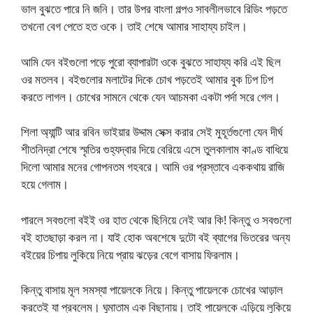
ভাল বুঝতে পারে নি জনি। তার উপর বাংলা গল্পও সাবলীলভাবে রিডিং পড়তে
তখনো বেগ পেতে হত ওকে। তাই শেষে আমার সাহায্য চাইল।
আমি যেন বইগুলো পড়ে পুরো ব্যাপারটা ওকে বুঝতে সাহায্য করি এই ছিল
ওর মতলব। বইগুলোর মলাটের দিকে চোখ পড়তেই আমার বুক ঢিপ ঢিপ
করতে লাগল। চোখের সামনে থেকে যেন আচমকা একটা পর্দা সরে গেল।
শিলা অ্যান্টি আর রবিন ভাইয়ার উদ্দাম সেক্স করার সেই মুহূর্তগুলো যেন দীর্ঘ
শীতনিদ্রা শেষে স্মৃতির গুহ্যদ্বার দিয়ে বেরিয়ে এসে তুলকালাম কাণ্ড বাধিয়ে
দিলো আমার মনের গোপনতম গহবরে। আমি ওর প্রস্তাবে এককথায় রাজি
হয়ে গেলাম।
পারলে সবগুলো বইই ওর হাত থেকে ছিনিয়ে নেই আর কি! কিন্তু ও সবগুলো
বই হাতছাড়া করল না। যাই হোক অবশেষে দুটো বই ব্যাগের ভিতরের অন্য
বইয়ের চিপায় লুকিয়ে নিয়ে প্রায় ঝড়ের বেগে বাসায় ফিরলাম।
কিন্তু বাসায় মূল সমস্যা পায়েলকে নিয়ে। কিন্তু পায়েলকে চোখের আড়াল
করতেই যা প্রবলেম। ঘুমাতাম এক বিছানায়। তাই পায়েলকে এড়িয়ে লুকিয়ে