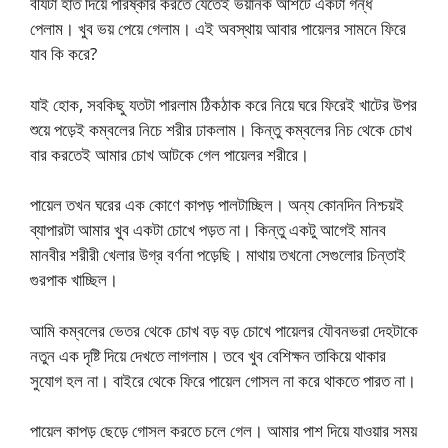
বীর্যটা হাত দিয়ে পরিষ্কার করতে যেতেই ভয়ানক আঁশটে একটা গন্ধ
পেলাম। খুব ভয় পেয়ে গেলাম। এই অবস্থায় আবার পায়েলর সামনে ফিরে
যাব কি করে?
যাই হোক, সবকিছু যতটা পারলাম ঠিকঠাক করে নিয়ে ঘরে ফিরেই খাটের উপর
শুয়ে পড়েই কম্বলের নিচে শরীর ঢাকলাম। কিন্তু কম্বলের নিচ থেকে চোখ
বার করতেই আমার চোখ আটকে গেল পায়েলর শরীরে।
পায়েল তখন ঘরের এক কোণে কাপড় পালটাচ্ছিল। অন্য কোনদিন নিশ্চয়ই
ব্যাপারটা আমার খুব একটা চোখে পড়ত না। কিন্তু একটু আগেই মানব
মানবীর শরীরী খেলার উগ্র বর্ণনা পড়েছি। মাথায় তখনো সেগুলোর চিন্তাই
গুরপাক খাচ্ছিল।
আমি কম্বলের ভেতর থেকে চোখ বড় বড় চোখে পায়েলর যৌবনভরা দেহটাকে
নতুন এক দৃষ্টি দিয়ে দেখতে লাগলাম। তবে খুব বেশিক্ষন তাকিয়ে থাকার
সুযোগ হল না। বাইরে থেকে ফিরে পায়েল গোসল না করে থাকতে পারত না।
পায়েল কাপড় ছেড়ে গোসল করতে চলে গেল। আমার পাশ দিয়ে যাওয়ার সময়