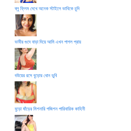
ব্লু ফ্লিম দেখে অনেক স্টাইলে ভাবিকে চুদি
ভাবীর গুদে বাড়া দিয়ে আমি এখন পাগল প্রায়
বউয়ের রসে বুড়োর ধোন ডুবি
বুড়ো ষাঁড়ের মিশনারি পজিশন পারিবারিক কাহিনী