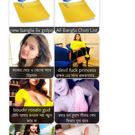
new bangla 3x golpo
All Bangla Choti List
কাজের মেয়ে ও বোনের সাথে
devil fuck princess
থ্রিসাম
রাক্ষস এর সাথে রাজকন্যার…
boudir rosalo gud
বৌদি আমার কনডম পরা পছন্দ
রমার গুদ চুদলে সীমার পোদ
করে না
ফ্রিতে চুদা যাবে