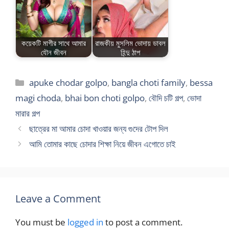
কয়েকটি মাগীর সাথে আমার
রাজকীয় মুসলিম ভোদায় ডাবল
যৌন জীবন
হিন্দু ঠাপ
Categories
apuke chodar golpo
,
bangla choti family
,
bessa
magi choda
,
bhai bon choti golpo
,
বৌদি চটি গল্প
,
ভোদা
মারার গল্প
ছাত্রের মা আমার চোদা খাওয়ার জন্য গুদের টোপ দিল
আমি তোমার কাছে চোদার শিক্ষা নিয়ে জীবন এগোতে চাই
Leave a Comment
You must be
logged in
to post a comment.