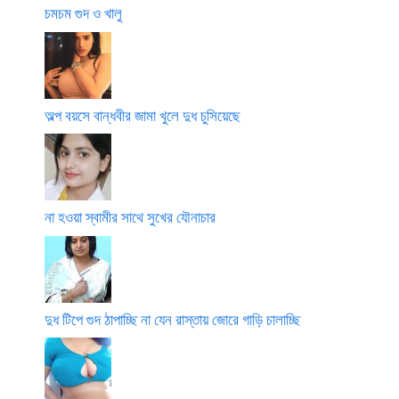
চমচম গুদ ও খালু
অল্প বয়সে বান্ধবীর জামা খুলে দুধ চুসিয়েছে
না হওয়া স্বামীর সাথে সুখের যৌনাচার
দুধ টিপে গুদ ঠাপাচ্ছি না যেন রাস্তায় জোরে গাড়ি চালাচ্ছি