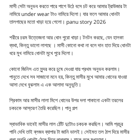
মাসী সেটা অনুভব করতে পারে পাশে উঠে বসে চট করে আমার ট্রাউজার টা
নামিয়ে under wear টাও নামিয়ে দিলো। যার ফলে আমার ধোনটা
তালগাছের মতো খাড়া হয়ে গেলো। panu story 2026
শরীরে চরম উত্তেজনা আর ধোন পুরো খাড়া। টনটন করছে, যেন হালকা
ব্যথা, কিন্তু ভালো লাগছে । মাসী কোনো কথা না বলে দান হাত দিয়ে ধোনটা
ধরে মুখ নামিয়ে ধোনটা মুখে পুরে দিলো।
কোনো জিনিস এত সুন্দর করে চুষে দেওয়া যায় প্রথম অনুভব করলাম।
পানুতে দেখে সব সাজানো মনে হয়, কিন্তু মাসীর মুখে আমার ধোনের যাওয়া
আসা দেখে বুঝলাম এ এক আলাদা অনুভুতি।
প্রিকাম আর মাসীর লালা মিশে ধোনের উপর দলা পাকানো একটা তরলের
চকচকে আস্তরণ তৈরি করেছিল। পানু গল্প
স্বাভাবিক ভাবেই মাসীর লাল ঠোঁট দুটোও চকচক করছিল। আমি প্রচুর
পানি দেখি তাই ব্লজব ব্যাপার টা জানি ভালই। সেইমত তল ঠাপ দিয়ে মাসীর
গলা অবধি ধোনটা ঠেলে দিতে লাগলাম। যাকে বলে মুখচোদা।