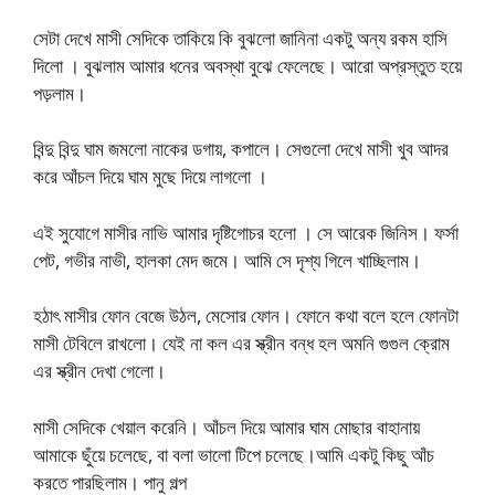
সেটা দেখে মাসী সেদিকে তাকিয়ে কি বুঝলো জানিনা একটু অন্য রকম হাসি
দিলো । বুঝলাম আমার ধনের অবস্থা বুঝে ফেলেছে। আরো অপ্রস্তুত হয়ে
পড়লাম।
বিন্দু বিন্দু ঘাম জমলো নাকের ডগায়, কপালে। সেগুলো দেখে মাসী খুব আদর
করে আঁচল দিয়ে ঘাম মুছে দিয়ে লাগলো ।
এই সুযোগে মাসীর নাভি আমার দৃষ্টিগোচর হলো । সে আরেক জিনিস। ফর্সা
পেট, গভীর নাভী, হালকা মেদ জমে। আমি সে দৃশ্য গিলে খাচ্ছিলাম।
হঠাৎ মাসীর ফোন বেজে উঠল, মেসোর ফোন। ফোনে কথা বলে হলে ফোনটা
মাসী টেবিলে রাখলো। যেই না কল এর স্ক্রীন বন্ধ হল অমনি গুগুল ক্রোম
এর স্ক্রীন দেখা গেলো।
মাসী সেদিকে খেয়াল করেনি। আঁচল দিয়ে আমার ঘাম মোছার বাহানায়
আমাকে ছুঁয়ে চলেছে, বা বলা ভালো টিপে চলেছে।আমি একটু কিছু আঁচ
করতে পারছিলাম। পানু গল্প