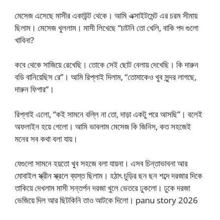
মেসেজ এসেছে মাসীর একাউন্ট থেকে। আমি এক্সাইটমেন্ট এর চরম সীমায়
ছিলাম। মেসেজ খুললাম। মাসী লিখেছে “চাটনি তো খেলি, বাকি পদ গুলো
খাবিনা?
কবে থেকে সাজিয়ে রেখেছি। তোকে সেই ছোট বেলায় দেখেছি। কি দারুন
বডি বানিয়েছিস রে”। আমি রিপ্লাই দিলাম, “তোমাকেও খুব সুন্দর লাগছে,
দারুন ফিগার”।
রিপ্লাই এলো, “কই সামনে বল্লি না তো, দাড়া একটু পরে আসছি”। বলেই
অফলাইন হয়ে গেলো। আমি ভাবলাম মেসেজ কি জিনিস, কত সহজেই
মনের সব কথা বলা যায়।
যেগুলো সামনে হয়তো খুব সহজে বলা যায়না। এসব চিন্তাভাবনা আর
মোবাইল স্ক্রীন স্ক্রলে ব্যস্ত ছিলাম। হঠাৎ চুড়ির ছন ছন শব্দে দরজার দিকে
তাকিয়ে দেখলাম মাসী সন্তর্পন দরজা খুলে ভেতরে ঢুকলো। ঢুকে দরজা
ভেজিয়ে দিল আর ছিটকিনি তাও আটকে দিলো। panu story 2026