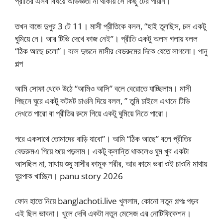
প্রীতির এসব বিষয়ে অভিজ্ঞতা না থাকায় সে কিছু টের পায়নি।
তখন বাজে দুপুর 3 টে 11। মাসী প্রীতিকে বলল, “হাই তুলছিস, চল একটু
ঘুমিয়ে নে। আর টিভি দেখে কাজ নেই”। প্রীতি একটু অলস গলায় বলল
“ঠিক আছে চলো”। বলে দুজনে মাসীর বেডরুমের দিকে যেতে লাগলো। পানু
গল্প
আমি সোফা থেকে উঠে “আমিও আসি” বলে বেরোতে যাচ্ছিলাম। মাসী
পিছনে ঘুরে একটু কটমট চাওনি দিয়ে বলল, ” তুমি চাইলে এখানে টিভি
দেখতে পারো বা প্রীতির রুমে গিয়ে একটু ঘুমিয়ে নিতে পারো।
পরে একসাথে তোমাদের বাড়ি যাবো”। আমি “ঠিক আছে” বলে প্রীতির
বেডরুমএ গিয়ে শুয়ে পড়লাম। একটু ক্লান্তি থাকলেও ঘুম খুব একটা
আসছিল না, মাথায় শুধু মাসীর কামুক শরীর, আর কামে ভরা ওই চাওনি মাথায়
ঘুরপাক খাচ্ছিল। panu story 2026
ফোন হাতে নিয়ে banglachoti.live খুললাম, কোনো নতুন গল্পঃ পড়ব
এই ছিল ভাবনা। খুলে দেখি একটা নতুন মেসেজ এর নোটিফিকেশন।