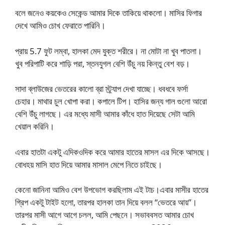
বলে জনেও কয়কেও সেকেন্ড আমার দিকে তাকিয়ে থাকলো। মাসির ফিগার
দেখে আমিও চোখ ফেরাতে পারিনি।
প্রায় 5.7 ফুট লম্বা, হালকা মেদ যুক্ত শরীরে। না মোটা না খুব পাতলা।
খুব পরিপাটি করে শাড়ি পরা, স্তনযুগল বেশি উঁচু নয় কিন্তু বেশ বড়।
সাদা ব্লাউজের ভেতরের কালো ব্রা স্ট্র্যাপ দেখা যাচ্ছে। ধবধবে ফর্সা
চেহার। মাথার চুল খোপা করা। কপালে টিপ। হাসির জন্য গাল গুলো আরো
বেশি উঁচু লাগছে। এর মধ্যে মাসী আমার কাঁধে হাত দিয়েছে সেটা আমি
খেয়াল করিনি।
এবার হাতটা একটু এদিকওদিক করে আমার হাতের মাসল এর দিকে আসছে।
বোধহয় মাসি হাত দিয়ে আমার মাসাল মেপে নিতে চাইছে।
কেনো জানিনা আমিও বেশ উপভোগ করছিলাম এই টাচ।এবার মাসীর হাতের
গ্রিপ একটু টাইট হলো, তারপর হালকা তান দিয়ে বলল “ভেতরে আয়”।
তারপর মাসী আগে আগে চলল, আমি পেছনে। সভাববসত আমার চোখ