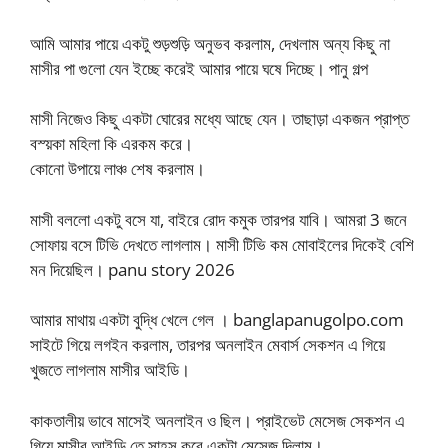
আমি আমার পায়ে একটু শুড়শুড়ি অনুভব করলাম, দেখলাম অন্য কিছু না
মাসীর পা গুলো যেন ইচ্ছে করেই আমার পায়ে ঘষে দিচ্ছে। পানু গল্প
মাসী নিজেও কিছু একটা ঘোরের মধ্যে আছে যেন। তাছাড়া একজন প্রাপ্ত
বস্য়কা মহিলা কি এরকম করে।
কোনো উপায়ে লাঞ্চ শেষ করলাম।
মাসী বললো একটু বসে যা, বাইরে রোদ কমুক তারপর যাবি। আমরা 3 জনে
সোফায় বসে টিভি দেখতে লাগলাম। মাসী টিভি কম মোবাইলের দিকেই বেশি
মন দিয়েছিল। panu story 2026
আমার মাথায় একটা বুদ্ধি খেলে গেল । banglapanugolpo.com
সাইটে গিয়ে লগইন করলাম, তারপর অনলাইন মেবার্স সেকশন এ গিয়ে
খুজতে লাগলাম মাসীর আইডি।
কাকতালীয় ভাবে মাসেই অনলাইন ও ছিল। প্রাইভেট মেসেজ সেকশন এ
গিয়ে মাসীর আইডি তে সাহস করে একটা মেসেজ দিলাম।