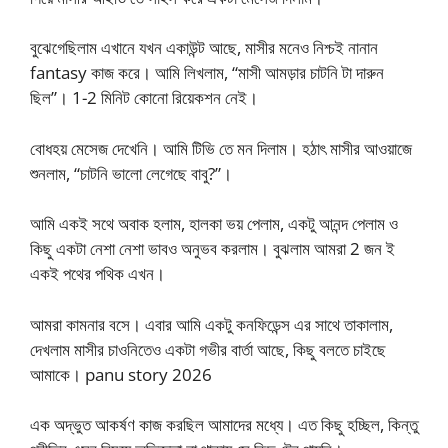
বুঝেগেছিলাম এখানে যখন একাউন্ট আছে, মাসীর মনেও নিশ্চই নানান
fantasy কাজ করে। আমি লিখলাম, “মাসী আমড়ার চাটনি টা দারুন
ছিল”। 1-2 মিনিট কোনো রিয়েকশন নেই।
বোধহয় মেসেজ দেখেনি। আমি টিভি তে মন দিলাম। হঠাৎ মাসীর আওয়াজে
শুনলাম, “চাটনি ভালো লেগেছে বাবু?”।
আমি একই সথে অবাক হলাম, হালকা ভয় পেলাম, একটু আনন্দ পেলাম ও
কিছু একটা নেশা নেশা ভাবও অনুভব করলাম। বুঝলাম আমরা 2 জন ই
একই পথের পথিক এখন।
আমরা কামনার বসে। এবার আমি একটু কনফিডেন্স এর সাথে তাকালাম,
দেখলাম মাসীর চাওনিতেও একটা গভীর বার্তা আছে, কিছু বলতে চাইছে
আমাকে। panu story 2026
এক অদ্ভুত আকর্ষণ কাজ করছিল আমাদের মধ্যে। এত কিছু হচ্ছিল, কিন্তু