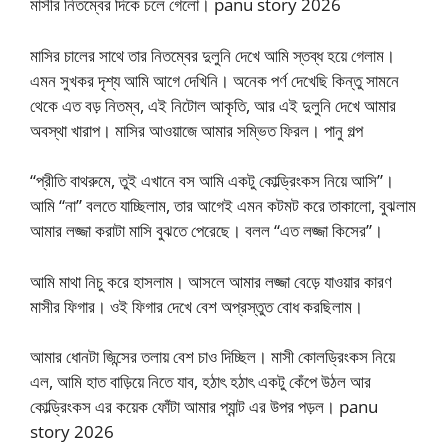
মাসীর নিতম্বের দিকে চলে গেলো। panu story 2026
মাসির চালের সাথে তার নিতম্বের দুলুনি দেখে আমি স্তব্ধ হয়ে গেলাম।
এমন সুখকর দৃশ্য আমি আগে দেখিনি। অনেক পর্ণ দেখেছি কিন্তু সামনে
থেকে এত বড় নিতম্ব, এই নিটোল আকৃতি, আর এই দুলুনি দেখে আমার
অবস্থা খারাপ। মাসির আওয়াজে আমার সম্ভিত ফিরল। পানু গল্প
“প্রীতি বাথরুমে, তুই এখানে বস আমি একটু কোল্ড্রিংকস নিয়ে আসি”।
আমি “না” বলতে যাচ্ছিলাম, তার আগেই এমন কটমট করে তাকালো, বুঝলাম
আমার লজ্জা করাটা মাসি বুঝতে পেরেছে। বলল “এত লজ্জা কিসের”।
আমি মাথা নিচু করে হাসলাম। আসলে আমার লজ্জা বেড়ে যাওয়ার কারণ
মাসীর ফিগার। ওই ফিগার দেখে বেশ অপ্রস্তুত বোধ করছিলাম।
আমার ধোনটা জিন্সের তলায় বেশ চাও দিচ্ছিল। মাসী কোলড্রিংকস নিয়ে
এল, আমি হাত বাড়িয়ে নিতে যাব, হঠাৎ হঠাৎ একটু কেঁপে উঠল আর
কোল্ড্রিংকস এর কয়েক ফোঁটা আমার প্যান্ট এর উপর পড়ল। panu
story 2026