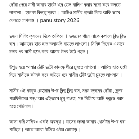
ছোঁয়া পেয়ে মাসী আমার হাতট ধরে তেল মালিশ করার মতো করে ডলতে
লাগলো। হালকা কিন্তু দ্রুত । আমিও মাসীর হাতটা নিয়ে আকি ভাবে
খেলতে লাগলাম । panu story 2026
দুজন সিলিং ফ্যানের দিকে তাকিয়ে । দুজনের গালে নাকে কপালে বিন্দু বিন্দু
ঘাম। আমাদের হাত হাত ডলাডলি বাড়তে লাগলো। মিনিট তিনেক এভাবে
চলার পর মাসী হঠাৎ করে আমার উপর উঠে পড়ল।
উপুড় হয়ে আমার ঠোট দুটো কামড়ে ধীরে চুষতে লাগলো। আমিও হাত দুটো
দিয়ে মাসীকে কটমট করে জড়িয়ে ধরে মাসীর ঠোঁট দুটো চুষতে লাগলাম ।
মাসীর ওই কামুক চেহারার উপর বিন্দু বিন্দু ঘাম, নরম স্তনের ছোঁয়া , সুন্দর
পারফিউমের গন্ধ আর এইভাবে চুমু খাওয়া, সম মিলিয়ে আমি প্রচন্ড গরম
হয়ে গেছিলাম।
আসা করি মাসিরও একই অবস্থা। মাসের জঙ্ঘা আমার ধোনটার উপর ঘষা
খাচ্ছিল। তাতে আরো ঠাটিয়ে ওঠার জোগাড়।