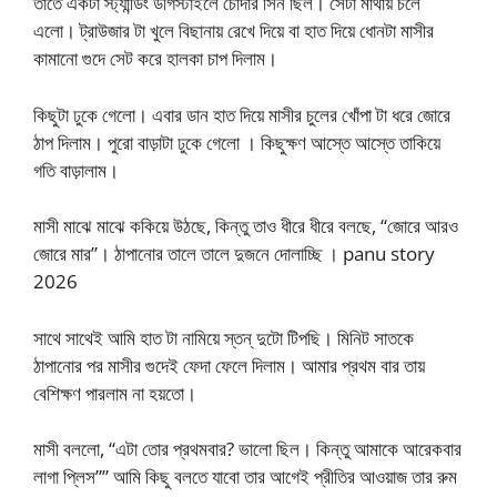
তাতে একটা স্ট্যান্ডিং ডগিস্টাইলে চোদার সিন ছিল। সেটা মাথায় চলে
এলো। ট্রাউজার টা খুলে বিছানায় রেখে দিয়ে বা হাত দিয়ে ধোনটা মাসীর
কামানো গুদে সেট করে হালকা চাপ দিলাম।
কিছুটা ঢুকে গেলো। এবার ডান হাত দিয়ে মাসীর চুলের খোঁপা টা ধরে জোরে
ঠাপ দিলাম। পুরো বাড়াটা ঢুকে গেলো । কিছুক্ষণ আস্তে আস্তে তাকিয়ে
গতি বাড়ালাম।
মাসী মাঝে মাঝে ককিয়ে উঠছে, কিন্তু তাও ধীরে ধীরে বলছে, “জোরে আরও
জোরে মার”। ঠাপানোর তালে তালে দুজনে দোলাচ্ছি । panu story
2026
সাথে সাথেই আমি হাত টা নামিয়ে স্তন্ দুটো টিপছি। মিনিট সাতকে
ঠাপানোর পর মাসীর গুদেই ফেদা ফেলে দিলাম। আমার প্রথম বার তায়
বেশিক্ষণ পারলাম না হয়তো।
মাসী বললো, “এটা তোর প্রথমবার? ভালো ছিল। কিন্তু আমাকে আরেকবার
লাগা প্লিস”” আমি কিছু বলতে যাবো তার আগেই প্রীতির আওয়াজ তার রুম