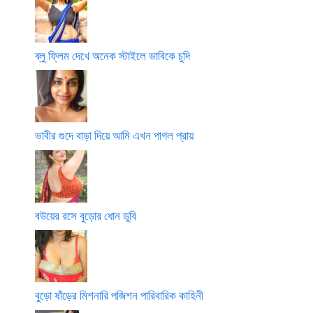
ব্লু ফ্লিম দেখে অনেক স্টাইলে ভাবিকে চুদি
ভাবীর গুদে বাড়া দিয়ে আমি এখন পাগল প্রায়
বউয়ের রসে বুড়োর ধোন ডুবি
বুড়ো ষাঁড়ের মিশনারি পজিশন পারিবারিক কাহিনী