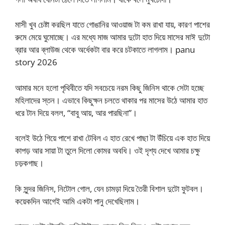
মাসী খুব চেষ্টা করছিল যাতে গোঙানির আওয়াজ টা কম রাখা যায়, কারণ পাশের
রুমে মেয়ে ঘুমোচ্ছে। এর মধ্যে মাজ আমার দুটো হাত দিয়ে মাসের মাঈ দুটো
ব্রার আর ব্লাউজ থেকে অর্ধেকটা বার করে চটকাতে লাগলাম। panu
story 2026
আমার মনে হলো পৃথিবীতে যদি সবচেয়ে নরম কিছু জিনিস থাকে সেটা হচ্ছে
মহিলাদের স্তন। এভাবে কিছুক্ষন চলতে থাকার পর মাসের উঠে আমার হাত
ধরে টান দিয়ে বলল, “বাবু আয়, আর পারছিনা”।
বলেই উঠে গিয়ে পাশে রাখা টেবিল এ হাত রেখে পাছা টা উঁচিয়ে এক হাত দিয়ে
কাপড় আর সায়া টা তুলে দিলো কোমর অবধি। ওই দৃশ্য দেখে আমার চক্ষু
চড়কগাছ।
কি সুন্দর জিনিস, নিটোল গোল, যেন চামড়া দিয়ে তৈরী বিশাল দুটো ফুটবল।
কয়েকদিন আগেই আমি একটা পানু দেখেছিলাম।