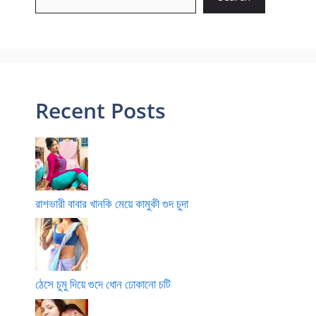
Recent Posts
রাশভারী বাবার খানকি মেয়ে কামুকী গুদ চুদা
ঠেসে চুমু দিয়ে গুদে ধোন ঢোকানো চটি