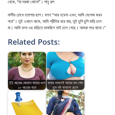
থেকে, “মা দরজা খোলো”। পানু গল্প
মাসীর চোখে হতাশার ছাপ। বলল “আর হবেনা এখন, আমি মেসেজ করব
পরে”। তুই এখানে থাকে, আমি প্রীতির ঘরে যায়, তুই চুপি চুপি বাড়ি চলে
যা। আমি বলব ওর বাড়িতে ডাকছিল তাই চলে গেছে। আমরা পরে যাবো।”
Related Posts:
35 বছরের জোয়ান মায়ের গুদে
বাবার সামনেই মায়ের গুদ পোদ
১৮ বছরের বাড়া
চুদে বউ বানালো ছেলে