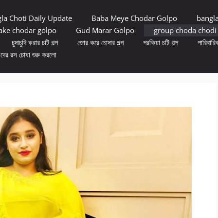
la Choti Daily Update
Baba Meye Chodar Golpo
bangl
ke chodar golpo
Gud Marar Golpo
group choda chodi
চুদাচুদি করার চটি গল্প
জোর করে চোদার গল্প
পরকিয়া চটি গল্প
পারিবারিক
ুদের রস চোষা শুরু করলো