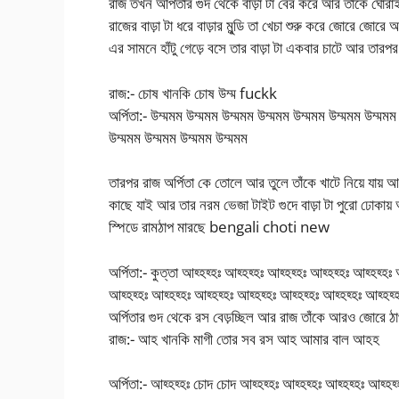
রাজ তখন অর্পিতার গুদ থেকে বাড়া টা বের করে আর তাঁকে ঘো
রাজের বাড়া টা ধরে বাড়ার মুন্ডি তা খেচা শুরু করে জোরে জো
এর সামনে হাঁটু গেড়ে বসে তার বাড়া টা একবার চাটে আর তারপর 
রাজ:- চোষ খানকি চোষ উম্ম fuckk
অর্পিতা:- উম্মমম উম্মমম উম্মমম উম্মমম উম্মমম উম্মমম উম্মম
উম্মমম উম্মমম উম্মমম উম্মমম
তারপর রাজ অর্পিতা কে তোলে আর তুলে তাঁকে খাটে নিয়ে যায় 
কাছে যাই আর তার নরম ভেজা টাইট গুদে বাড়া টা পুরো ঢোকায় 
স্পিডে রামঠাপ মারছে bengali choti new
অর্পিতা:- কুত্তা আহ্হহ্হঃ আহ্হহ্হঃ আহ্হহ্হঃ আহ্হহ্হঃ আহ্হহ্হঃ
আহ্হহ্হঃ আহ্হহ্হঃ আহ্হহ্হঃ আহ্হহ্হঃ আহ্হহ্হঃ আহ্হহ্হঃ আহ্হহ
অর্পিতার গুদ থেকে রস বেড়চ্ছিল আর রাজ তাঁকে আরও জোরে ঠাপ
রাজ:- আহ খানকি মাগী তোর সব রস আহ আমার বাল আহহ
অর্পিতা:- আহ্হহ্হঃ চোদ চোদ আহ্হহ্হঃ আহ্হহ্হঃ আহ্হহ্হঃ আহ্হহ্হ