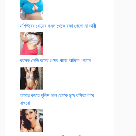
মশিউরের ধোনের কবল থেকে রক্ষা পেলো না ভাবী
বয়স্ক লেডি বসের গুদের খাজে আটকে গেলাম
আমার কথায় পুলিশ চলে তোকে চুদে রক্ষিতা করে
রাখবো