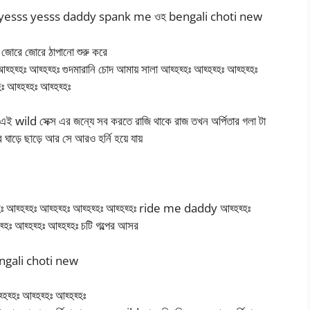
 yesss yesss yesss daddy spank me ওহ bengali choti new
আর জোরে জোরে ঠাপানো শুরু করে
আহ্হহ্হঃ আহ্হহ্হঃ গুদমারানি চোদ আমায় সালা আহ্হহ্হঃ আহ্হহ্হঃ আহ্হহ্হঃ
হঃ আহ্হহ্হঃ আহ্হহ্হঃ
া এই wild সেক্স এর জন্যে সব করতে রাজি থাকে রাজ তখন অর্পিতার গলা টা
ঘাড়ে ছাড়ে আর সে আরও হর্নি হয়ে যায়
্হঃ আহ্হহ্হঃ আহ্হহ্হঃ আহ্হহ্হঃ আহ্হহ্হঃ ride me daddy আহ্হহ্হঃ
হঃ আহ্হহ্হঃ আহ্হহ্হঃ চটি গল্পের আসর
engali choti new
হ্হঃ আহ্হহ্হঃ আহ্হহ্হঃ