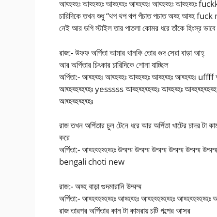
আহ্হহ্হঃ আহ্হহ্হঃ আহ্হহ্হঃ আহ্হহ্হঃ আহ্হহ্হঃ আহ্হহ্হঃ 
চারিদিকে তখন শুধু “থপ থপ থপ পঁচাত পচাত অহ্হ আহ্হ fu
নেই আর ডগি স্টাইল তার পাতলা কোমর ধরে তাঁকে হিংস্র ভা
রাজ:- উফফ অর্পিতা আমার খানকি তোর গুদ সেরা বাড়া আহ্
আর অর্পিতার চিৎকার চারিদিকে শোনা যাচ্ছিল
অর্পিতা:- আহ্হহ্হঃ আহ্হহ্হঃ আহ্হহ্হঃ আহ্হহ্হঃ আহ্হহ্হঃ uffff
আহ্হহ্হহ্হহ্হঃ yesssss আহ্হহ্হহ্হহ্হঃ আহ্হহ্হঃ আহ্হহ্হহ্হহ্হঃ আ
আহ্হহ্হহ্হহ্হঃ
রাজ তখন অর্পিতার চুল টেনে ধরে আর অর্পিতা খাটের চাদর টা কা
করে
অর্পিতা:- আহ্হহ্হহ্হহ্হঃ উম্মম্ম উম্মম্ম উম্মম্ম উম্মম্ম উম্মম্ম উম্মম্ম 
bengali choti new
রাজ:- অহ্হ বাড়া গুদমারানি উম্মম্ম
অর্পিতা:- আহ্হহ্হহ্হহ্হঃ আহ্হহ্হঃ আহ্হহ্হহ্হহ্হঃ আহ্হহ্হহ্হহ্হঃ আ
রাজ তারপর অর্পিতার কান টা কামরায় চটি গল্পের আসর