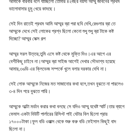
আমাকে বারবার বলে যাচ্ছিলো তোমার ৪২বছর বয়সী আম্মু জীবনের প্রথম
ভালোবাসার চুমু খেয়ে কাদছে।
সেই দিন রাতেই প্রথম আমি আম্মুর ব্রা পরা ছবি দেখি,রেগুলার ব্রা তে
আম্মুকে দেখে সেই লোকের প্রশ্ন ছিলো কেনো শুধু শুধু ব্রা টাকে কষ্ট
দিচ্ছো? আম্মুর সেক্স গল্প
আম্মুর সরল উত্তর,তুমি এসে কষ্ট থেকে মুক্তি দিও।এর আগে এর
বেশীকিছু চাইবে না।আম্মুর ব্রা সাইজ আগেই দেখার সৌভাগ্য হয়েছে
আমার,৩৬ডি এর ক্লিভেজ সম্পর্কে খুলে বলার দরকার দেখি না।
সেই লোক আম্মুকে নিজের মত সাজানোর কথা বলে,তখন বুঝতে না পারলেও
৩-৪ দিন পরে বুঝতে পারি।
আম্মুকে আল্টা মর্ডান করার কথা বলছে সে যদিও আম্মু যথেষ্ট স্মার্ট।তার ব্যাগে
ফেমাস একটা বিউটি পার্লারের রিসিপ্ট পাই যেটার বিল ছিলো প্রায়
১৭০০০টাকা।ফুল বডি ওয়াক্স থেকে শুরু করু বডি ফেইসাল কিছুই বাদ
ছিলো না।