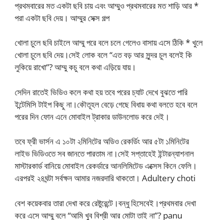
প্রথমবারের মত একটা ছবি চায় এবং আম্মুও প্রথমবারের মত শাড়ি আর *
পরা একটা ছবি দেয়। আম্মুর সেক্স গল্প
খোলা চুলে ছবি চাইলে আম্মু পরে বলে চলে গেলেও বাসায় এসে ঠিকি * খুলে
খোলা চুলে ছবি দেয়।সেই লোক বলে “এত বড় আর সুন্দর চুল বলেই কি
লুকিয়ে রাখো”? আম্মু কচু বলে কথা এড়িয়ে যায়।
সেদিন রাতেই ভিডিও কলে কথা হয় তবে পরের চ্যাট দেখে বুঝতে পারি
ইন্টেমিসি টাইপ কিছু না।কৌতূহল বেড়ে গেছে বিধায় কথা বলতে হবে বলে
পরের দিন ফোন এনে মোবাইল ট্রাকার ডাউনলোড করে দেই।
তবে ফ্রী ভার্সন এ ১০টা ২মিনিটের অডিও রেকর্ডিং আর ৫টা ১মিনিটের
লাইভ ভিডিওতে সব জানতে পারতাম না।সেই সপ্তাহেই ইন্টারন্যাশনাল
মাস্টারকার্ড বানিয়ে মোবাইল রেকর্ডারে আনলিমিটেড এক্সেস কিনে ফেলি।
এরপরই ২৪ঘন্টা সর্বক্ষন আমার নজরদারি থাকতো। Adultery choti
বেশ কয়েকবার তারা দেখা করে রেষ্টুরেন্টে।বন্ধু হিসেবেই।প্রথমবার দেখা
করে এসে আম্মু বলে “আমি খুব বিশ্রী আর মোটা তাই না”? panu