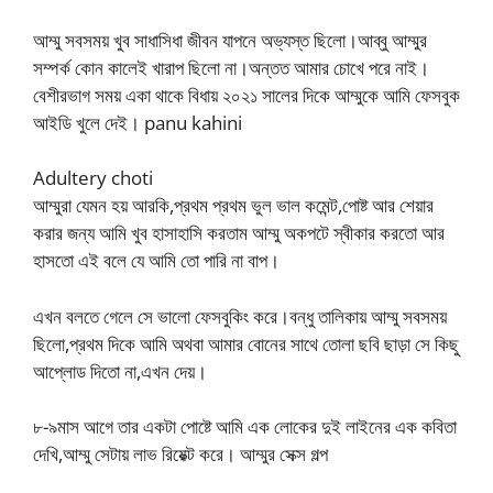
আম্মু সবসময় খুব সাধাসিধা জীবন যাপনে অভ্যস্ত ছিলো।আব্বু আম্মুর
সম্পর্ক কোন কালেই খারাপ ছিলো না।অন্তত আমার চোখে পরে নাই।
বেশীরভাগ সময় একা থাকে বিধায় ২০২১ সালের দিকে আম্মুকে আমি ফেসবুক
আইডি খুলে দেই। panu kahini
Adultery choti
আম্মুরা যেমন হয় আরকি,প্রথম প্রথম ভুল ভাল কমেন্ট,পোষ্ট আর শেয়ার
করার জন্য আমি খুব হাসাহাসি করতাম আম্মু অকপটে স্বীকার করতো আর
হাসতো এই বলে যে আমি তো পারি না বাপ।
এখন বলতে গেলে সে ভালো ফেসবুকিং করে।বন্ধু তালিকায় আম্মু সবসময়
ছিলো,প্রথম দিকে আমি অথবা আমার বোনের সাথে তোলা ছবি ছাড়া সে কিছু
আপ্লোড দিতো না,এখন দেয়।
৮-৯মাস আগে তার একটা পোষ্টে আমি এক লোকের দুই লাইনের এক কবিতা
দেখি,আম্মু সেটায় লাভ রিয়েক্ট করে। আম্মুর সেক্স গল্প