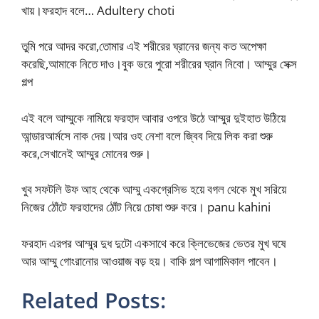
খায়।ফরহাদ বলে… Adultery choti
তুমি পরে আদর করো,তোমার এই শরীরের ঘ্রানের জন্য কত অপেক্ষা
করেছি,আমাকে নিতে দাও।বুক ভরে পুরো শরীরের ঘ্রান নিবো। আম্মুর সেক্স
গল্প
এই বলে আম্মুকে নামিয়ে ফরহাদ আবার ওপরে উঠে আম্মুর দুইহাত উঠিয়ে
আন্ডারআর্মসে নাক দেয়।আর ওহ নেশা বলে জ্বিব দিয়ে লিক করা শুরু
করে,সেখানেই আম্মুর মোনের শুরু।
খুব সফটলি উফ আহ থেকে আম্মু একগ্রেসিভ হয়ে বগল থেকে মুখ সরিয়ে
নিজের ঠোঁটে ফরহাদের ঠোঁট নিয়ে চোষা শুরু করে। panu kahini
ফরহাদ এরপর আম্মুর দুধ দুটো একসাথে করে ক্লিভেজের ভেতর মুখ ঘষে
আর আম্মু গোংরানোর আওয়াজ বড় হয়। বাকি গল্প আগামিকাল পাবেন।
Related Posts: