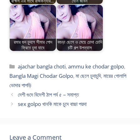
রাক্ষস এর সাথে রাজকন্যার…
যৌন জীবন
রমার গুদ চুদলে সীমার পোদ
বগুড়া ছেলে ও মেয়ে চোদা চোদি
ফ্রিতে চুদা যাবে
চটি গল্প উপন্যাস
Categories
ajachar bangla choti
,
ammu ke chodar golpo
,
Bangla Magi Chodar Golpo
,
মা ছেলে চুদাচুদি
,
মায়ের গোলাপি
ভোদার পাপড়ি
দেশী গুদে বিদেশী ঠাপ পর্ব ৫ – সমাপ্ত
sex golpo খানকি মাকে চুদে বাচ্চা পয়দা
Leave a Comment