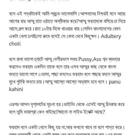
বলে এই গন্ধটাকেই আমি প্রচন্ড ভালোবাসি।আপনাদের নিশ্চয়ই মনে আছে
আগের বার আম্মু হাত ওঠাতে অস্বীকার করে?আম্মু ফরহাদকে বসিয়ে চা নিয়ে
আসে,গল্প করে।রাত ১০টার দিকে খাওয়ার খায়।সেদিন বাংলাদেশের কোন
একটা খেলা চলছিলো রুমে বসেই সে খেলা দেখে কিছুক্ষন। Adultery
choti
বলে রাখা ভালো চ্যাটে আম্মু বেশীরভাগ সময় Pussy,Ass শব্দ ব্যবহার
করলেও ফরহাদ একদিন তাকে বলে তার এসব আম্মুর কাছ থেকে বাংলা
শুনতে ভালো লাগে।ভোদা, পাছা বললেও ফরহাদ বলে পাছার বদলে আম্মুর
মুখে পুটকি শুনতে চায়।আম্মু আস্তে আস্তে অভ্যাস হবে বলে। panu
kahini
এরপর আসল দৃশ্যপটের সূচনা হয়।ডাইনিং থেকে এসেই আম্মু চিৎকার করে
বলে তুমি ভায়াগ্রা কেন খাইছো?জানো না সাইড ইফেক্ট আছে?
ফরহাদ বলে একটা খেলে কিছু হয় না,আর কখনো খাবে না বলে শান্ত করে।
আম্মু আলমারী থেকে একটা ব্যাগ বের করে অন্যরুমে চলে যায়।এর মধ্যে