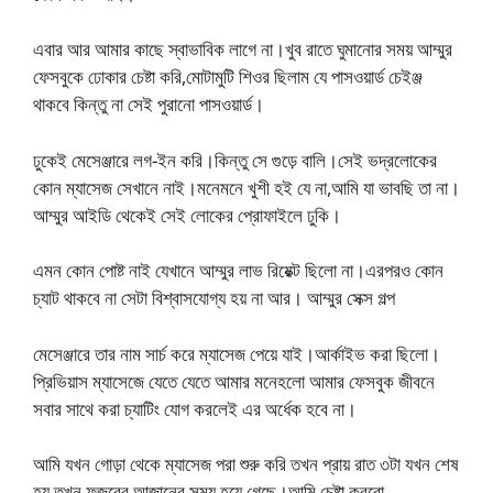
এবার আর আমার কাছে স্বাভাবিক লাগে না।খুব রাতে ঘুমানোর সময় আম্মুর
ফেসবুকে ঢোকার চেষ্টা করি,মোটামুটি শিওর ছিলাম যে পাসওয়ার্ড চেইঞ্জ
থাকবে কিন্তু না সেই পুরানো পাসওয়ার্ড।
ঢুকেই মেসেঞ্জারে লগ-ইন করি।কিন্তু সে গুড়ে বালি।সেই ভদ্রলোকের
কোন ম্যাসেজ সেখানে নাই।মনেমনে খুশী হই যে না,আমি যা ভাবছি তা না।
আম্মুর আইডি থেকেই সেই লোকের প্রোফাইলে ঢুকি।
এমন কোন পোষ্ট নাই যেখানে আম্মুর লাভ রিয়েক্ট ছিলো না।এরপরও কোন
চ্যাট থাকবে না সেটা বিশ্বাসযোগ্য হয় না আর। আম্মুর সেক্স গল্প
মেসেঞ্জারে তার নাম সার্চ করে ম্যাসেজ পেয়ে যাই।আর্কাইভ করা ছিলো।
প্রিভিয়াস ম্যাসেজে যেতে যেতে আমার মনেহলো আমার ফেসবুক জীবনে
সবার সাথে করা চ্যাটিং যোগ করলেই এর অর্ধেক হবে না।
আমি যখন গোড়া থেকে ম্যাসেজ পরা শুরু করি তখন প্রায় রাত ৩টা যখন শেষ
হয় তখন ফজরের আজানের সময় হয়ে গেছে।আমি চেষ্টা করবো