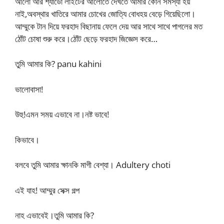
আলো আর শ্যাডো লাইটের আলোতে দেখতে আমার কোন সমস্যা হয়
নাই,অবস্থার খাতিরে আমার চোখের জোত্যি বোধহয় বেড়ে গিয়েছিলো।
আম্মুকে টান দিয়ে ফরহাদ বিছানায় ফেলে দেয় আর সাথে সাথে পাগলের মত
ঠোঁট চোষা শুরু করে।ঠোঁট ছেড়ে ফরহাদ জিজ্ঞেস করে…
তুমি আমার কি? panu kahini
ভালোবাসা!
উহু!এমন সময় এভাবে না।নষ্ট ভাবে!
কিভাবে।
বলবে তুমি আমার ক্ষানকি মাগী বেশ্যা। Adultery choti
এই যাহ! আম্মুর সেক্স গল্প
নাহ এভাবেই।তুমি আমার কি?