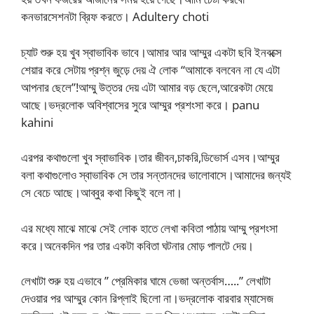
কনভারসেশনটা ব্রিফ করতে। Adultery choti
চ্যাট শুরু হয় খুব স্বাভাবিক ভাবে।আমার আর আম্মুর একটা ছবি ইনবক্সে
শেয়ার করে সেটায় প্রশ্ন জুড়ে দেয় ঐ লোক “আমাকে বলবেন না যে এটা
আপনার ছেলে”!আম্মু উত্তর দেয় এটা আমার বড় ছেলে,আরেকটা মেয়ে
আছে।ভদ্রলোক অবিশ্বাসের সুরে আম্মুর প্রশংসা করে। panu
kahini
এরপর কথাগুলো খুব স্বাভাবিক।তার জীবন,চাকরি,ডিভোর্স এসব।আম্মুর
বলা কথাগুলোও স্বাভাবিক সে তার সন্তানদের ভালোবাসে।আমাদের জন্যই
সে বেচে আছে।আব্বুর কথা কিছুই বলে না।
এর মধ্যে মাঝে মাঝে সেই লোক হাতে লেখা কবিতা পাঠায় আম্মু প্রশংসা
করে।অনেকদিন পর তার একটা কবিতা ঘটনার মোড় পালটে দেয়।
লেখাটা শুরু হয় এভাবে ” প্রেমিকার ঘামে ভেজা অন্তর্বাস…..” লেখাটা
দেওয়ার পর আম্মুর কোন রিপ্লাই ছিলো না।ভদ্রলোক বারবার ম্যাসেজ