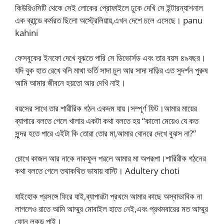
কিউরিওসিটি থেকে সেই লোকের প্রোফাইলে ঢুকে দেখি সে ইন্টারন্যাশনাল
এক ব্রান্ডে কর্মরত ছিলো অস্ট্রেলিয়ায়,এখন দেশে চলে এসেছে। panu
kahini
ফেসবুকের ইনফো দেখে বুঝতে পারি সে ডিভোর্সড এবং তার বয়স ৪৯বছর।
যদি বুক হাত রেখে বলি মাথা ভর্তি সাদা চুল আর সাদা দাড়ির এত সুদর্শন পুরুষ
আমি আমার জীবনে হয়তো আর দেখি নাই।
বয়সের সাথে তার শারীরিক গঠন একদম যায়।সম্পূর্ণ ফিট।আমার মায়ের
ব্যাপারে বলতে গেলে খালার একটা কথা বলতে হয় “কালো মেয়েও যে কত
সুন্দর হতে পারে এইটা কি তোরা তোর মা,আমার বোনরে দেখে বুঝস না?”
চোখে কাজল আর নাকে নাকফুল পরলে আমার মা অপরূপা।শারিরীক গঠনের
কথা বলতে গেলে তথাকথিত ভাষায় বাস্টি। Adultery choti
যাইহোক প্রসঙ্গে ফিরে যাই,ব্যাপারটা প্রথমে আমার কাছে অস্বাভাবিক না
লাগলেও রাতে আমি আম্মুর মোবাইল হাতে নেই,এবং প্রথমবারের মত আম্মুর
ফোন লকড পাই।