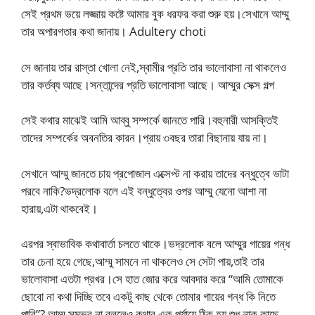
সেই প্রথম ভয়ে লজ্জায় কষ্টে আমার বুক ধরফর করা শুরু হয়।সেখানে আম্মু
তার অপারগতার কথা জানায়। Adultery choti
সে জানায় তার রাস্তা খোলা নেই,স্বামীর প্রতি তার ভালোবাসা না থাকলেও
তার কর্তব্য আছে।সন্তান্দের প্রতি ভালোবাসা আছে। আম্মুর সেক্স গল্প
সেই কথার মাঝেই আমি আব্বু সম্পর্কে জানতে পারি।বহুনারী আসক্তিই
তাদের সম্পর্কের অবনতির কারন।প্রায় ৩বছর তারা বিছানায় যায় না।
সেখানে আম্মু জানতে চায় প্রপোজাল এক্সেপ্ট না করায় তাদের বন্ধুত্বে ভাটা
পরবে নাকি?ভদ্রলোক বলে এই বন্ধুত্বের ওপর আম্মু যেনো আশা না
হারায়,এটা থাকবেই।
এরপর স্বাভাবিক কথাবার্তা চলতে থাকে।ভদ্রলোক বলে আম্মুর গায়ের গন্ধ
তার চেনা হয়ে গেছে,আম্মু সামনে না থাকলেও সে সেটা পায়,তাই তার
ভালোবাসা এতটা প্রখর।সে হাত জোর করে আবদার করে “আমি তোমাকে
ছোবো না কথা দিচ্ছি তবে একটু কাছ থেকে তোমার গায়ের গন্ধ কি নিতে
পারি”? আম্মু সম্ভব না বললেও কথার এক পর্যায়ে ঠিক হয় শুধু নাক কাছে