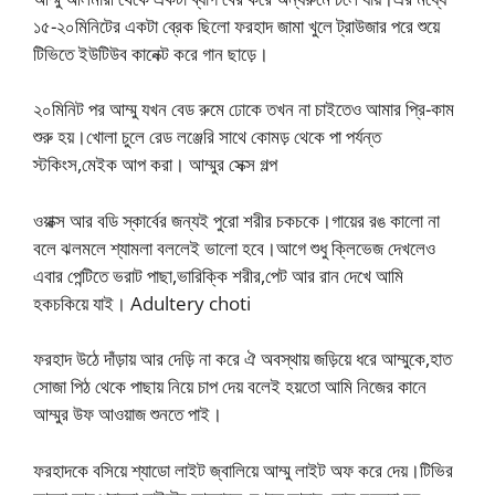
১৫-২০মিনিটের একটা ব্রেক ছিলো ফরহাদ জামা খুলে ট্রাউজার পরে শুয়ে
টিভিতে ইউটিউব কানেক্ট করে গান ছাড়ে।
২০মিনিট পর আম্মু যখন বেড রুমে ঢোকে তখন না চাইতেও আমার প্রি-কাম
শুরু হয়।খোলা চুলে রেড লঞ্জেরি সাথে কোমড় থেকে পা পর্যন্ত
স্টকিংস,মেইক আপ করা। আম্মুর সেক্স গল্প
ওয়াক্স আর বডি স্কার্বের জন্যই পুরো শরীর চকচকে।গায়ের রঙ কালো না
বলে ঝলমলে শ্যামলা বললেই ভালো হবে।আগে শুধু ক্লিভেজ দেখলেও
এবার পেন্টিতে ভরাট পাছা,ভারিক্কি শরীর,পেট আর রান দেখে আমি
হকচকিয়ে যাই। Adultery choti
ফরহাদ উঠে দাঁড়ায় আর দেড়ি না করে ঐ অবস্থায় জড়িয়ে ধরে আম্মুকে,হাত
সোজা পিঠ থেকে পাছায় নিয়ে চাপ দেয় বলেই হয়তো আমি নিজের কানে
আম্মুর উফ আওয়াজ শুনতে পাই।
ফরহাদকে বসিয়ে শ্যাডো লাইট জ্বালিয়ে আম্মু লাইট অফ করে দেয়।টিভির