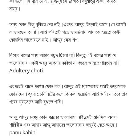
করছিলো এই বলে যে এটার জন্য সে দুঃখিত।শুধুমাত্র একটা কবিতা
মাত্র।
অন্য কোন কিছু বুঝিয়ে দেয় নাই।এরপর আম্মুর রিপ্লাই আসে।যে আপনি
যা ভাবছেন তা না।আমি কবিতাটা পড়ে ভাবছিলাম আমাকে হয়তো কেউ
কোনদিন ভালোবাসে নাই। আম্মুর সেক্স গল্প
নিজের ঘামের গন্ধ আমার পছন্দ ছিলো না।কিন্তু এই ঘামের গন্ধ যে
ভালোবাসার একটা অস্ত্র আপনার কবিতা না পড়লে জানতে পারতাম না।
Adultery choti
এরপরেই আসে প্রথম ফোন কল।আম্মুর এই ম্যাসেজের পরেই ভদ্রলোক
ফোন দেয়।প্রায় ৫০মিনিটের কলে কি কথা হয়েছিল আমি জানি না তবে তার
পরের ম্যাসেজে আমি বুঝতে পারি।
আব্বু আম্মুর মধ্যে কোন ধরনের ভালোবাসা নাই,সেটা মানসিক অথবা
শারিরীক এবং আমার আম্মু আমাদের ভালোবাসার জন্যই বেচে আছে।
panu kahini