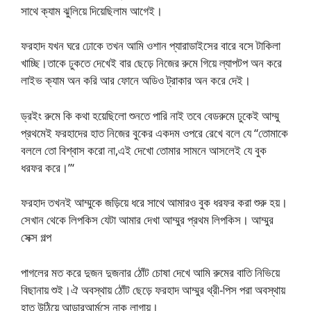
সাথে ক্যাম ঝুলিয়ে দিয়েছিলাম আগেই।
ফরহাদ যখন ঘরে ঢোকে তখন আমি ওশান প্যারাডাইসের বারে বসে টাকিলা
খাচ্ছি।তাকে ঢুকতে দেখেই বার ছেড়ে নিজের রুমে গিয়ে ল্যাপটপ অন করে
লাইভ ক্যাম অন করি আর ফোনে অডিও ট্রাকার অন করে দেই।
ড্রইং রুমে কি কথা হয়েছিলো শুনতে পারি নাই তবে বেডরুমে ঢুকেই আম্মু
প্রথমেই ফরহাদের হাত নিজের বুকের একদম ওপরে রেখে বলে যে “তোমাকে
বললে তো বিশ্বাস করো না,এই দেখো তোমার সামনে আসলেই যে বুক
ধরফর করে।”‘
ফরহাদ তখনই আম্মুকে জড়িয়ে ধরে সাথে আমারও বুক ধরফর করা শুরু হয়।
সেখান থেকে লিপকিস যেটা আমার দেখা আম্মুর প্রথম লিপকিস। আম্মুর
সেক্স গল্প
পাগলের মত করে দুজন দুজনার ঠোঁট চোষা দেখে আমি রুমের বাতি নিভিয়ে
বিছানায় শুই।ঐ অবস্থায় ঠোঁট ছেড়ে ফরহাদ আম্মুর থ্রী-পিস পরা অবস্থায়
হাত উঠিয়ে আন্ডারআর্মসে নাক লাগায়।