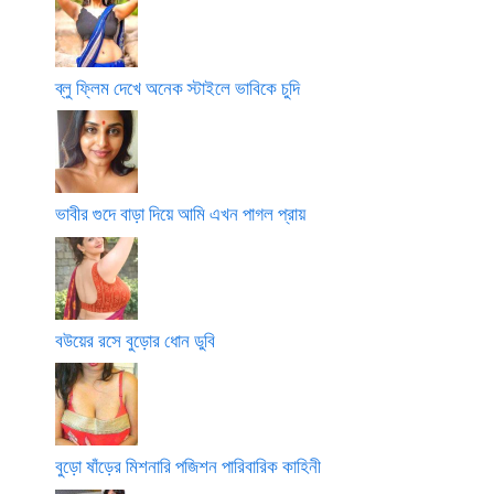
ব্লু ফ্লিম দেখে অনেক স্টাইলে ভাবিকে চুদি
ভাবীর গুদে বাড়া দিয়ে আমি এখন পাগল প্রায়
বউয়ের রসে বুড়োর ধোন ডুবি
বুড়ো ষাঁড়ের মিশনারি পজিশন পারিবারিক কাহিনী