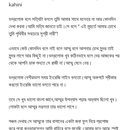
kahini
ভদ্রলোক বলে সত্যিটা বললে তুমি আমার সাথে মনেহয় না আর কোনদিন
দেখা করবা।আমি সত্যি জানতে চাই।সে বলে ” এই মুহুর্তে আমার চোখে
তুমি পৃথিবীর সবচেয়ে সুশ্রী নারী”!
এভাবে কেউ কোনদিন বলে নাই বলে আম্মু বলে আপনার চোখ সুন্দর তাই
সুন্দর লাগে আর কিছুই না।ভদ্রলোক খুব কঠিনভাবে বলে দেয় আজকের পর
থেকে আপনি ডাক শুনতে সে রাজী না।আম্মু মেনে নেয়।
ভদ্রলোক বেশীরভাগ সময় ইংরেজি লাইন বলতো।আম্মু অকপটে স্বীকার
করতো ইংরেজি ভালো বলতে পারে না।
তবে সে খুব ভালো বাংলা জানে,আম্মুর উপন্যাস পড়ার অভ্যাস ছিলো খুব।
লোকটা বলে আম্মুর সরলতা তার ভালো লাগে।
পঞ্চম দেখায় সে আম্মুকে তার বাগানের একটা জবা ফুল দিয়ে প্রপোজ
করে,পুরো কনভারসেশন আমি বাহিরে বসে শুনেছি।আমার মনে আছে স্পষ্ট