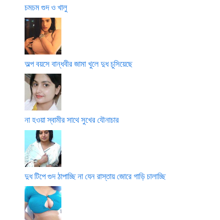
চমচম গুদ ও খালু
অল্প বয়সে বান্ধবীর জামা খুলে দুধ চুসিয়েছে
না হওয়া স্বামীর সাথে সুখের যৌনাচার
দুধ টিপে গুদ ঠাপাচ্ছি না যেন রাস্তায় জোরে গাড়ি চালাচ্ছি