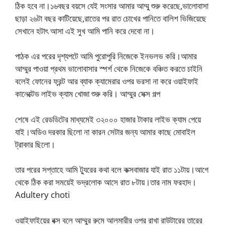
ঠিক হবে না।১৬বছর বয়সে যেই সংসার আমার আম্মু শুরু করেছে,ভালোবাসা
ছাড়া ২৬টা বছর কাটিয়েছে,রাতের পর রাত চোখের পানিতে বালিশ ভিজিয়েছে
সেখানে হটাৎ আসা এই সুখ আমি পানি করে দেবো না।
পাঠক এর পরের দৃশ্যপটে আমি পুরোপুরি নিজেকে ইনভলভ করি।আমার
আম্মুর পাওয়া প্রথম ভালোবাসার স্পর্শ থেকে নিজেকে বঞ্চিত করতে চাইনি
বলেই ফোনের ফ্রন্ট আর ব্যাক ক্যামেরার ওপর ভরসা না করে ওয়াইফাই
কানেক্টেড লাইভ ক্যাম খোজা শুরু করি। আম্মুর সেক্স গল্প
শেষে এই রেডডিটের মাধ্যমেই ৩২০০০ হাজার টাকার লাইভ ক্যাম পেয়ে
যাই।অডিও দরকার ছিলো না কারন সেটার জন্য আমার কাছে মোবাইল
ট্রাকার ছিলো।
তার পরের সপ্তাহে আমি ট্যুরের কথা বলে কক্সবাজার যাই রাত ১১টায়।আগে
থেকে ঠিক করা সময়েই ভদ্রলোক আসে রাত ৮টায়।তার নাম ফরহাদ।
Adultery choti
ওয়াইফাইয়ের বক্স বলে আম্মুর রুমে আলমারীর ওপর রাখা রাউটারের তারের