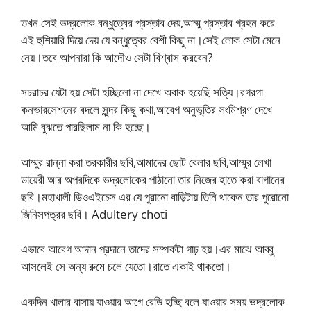
তখন সেই ভদ্রলোক বন্ধুত্বের প্রস্তাব দেয়,আম্মু প্রস্তাব গ্রহন করে
এই হুশিয়ারি দিয়ে দেয় যে বন্ধুত্বের বেশী কিছু না।সেই লোক সেটা মেনে
নেয়।তবে আপনারা কি আদৌও সেটা বিশ্বাস করবেন?
সচরাচর যেটা হয় সেটা হচ্ছিলো না দেখে অবাক হয়েছি সত্যি।রগরগা
কনভারসেশনের বদলে সুন্দর কিছু কথা,আবেগ অনুভূতির সংমিশ্রণ দেখে
আমি বুঝতে পারছিলাম না কি হচ্ছে।
আম্মুর রান্না করা তরকারীর ছবি,আমাদের ছোট বেলার ছবি,আম্মুর লেখা
ডায়েরী আর অপরদিকে ভদ্রলোকের পাঠানো তার নিজের হাতে করা বাগানের
ছবি।মহাখালী ডিওএইচেস এর যে পুরানো বাড়িটায় তিনি থাকেন তার পুরোনো
জিনিসপত্রর ছবি। Adultery choti
এভাবে আবেগ আদান প্রদানে তাদের সম্পর্কটা গাঢ় হয়।এর মাঝে আব্বু
আসলেই সে অন্য রুমে চলে যেতো।রাতে একাই থাকতো।
একদিন খালার বাসায় যাওয়ার আগে রেডি হচ্ছি বলে যাওয়ার সময় ভদ্রলোক