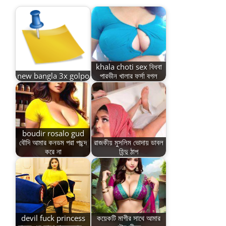
khala choti sex বিধবা
new bangla 3x golpo
পারভীন খালার ফর্সা বগল
boudir rosalo gud
বৌদি আমার কনডম পরা পছন্দ
রাজকীয় মুসলিম ভোদায় ডাবল
করে না
হিন্দু ঠাপ
devil fuck princess
কয়েকটি মাগীর সাথে আমার