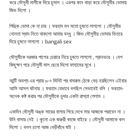
করে মৌসুমী মাগীকে দিয়ে চুসাল । এরপর কান খাড়া করে মৌসুমীর ভোদায়
জিভ দিলো ।
পিঙ্কি ভোদা কে না চায় । ফরহাদ মন মতো চুষতে লাগলো । মৌসুমীর
নোনতা স্বাদ নিতে থাকলো আমার বন্ধু । জিভ মৌসুমীর ভোদার ভিতরে
দিয়ে চুষতে লাগলো । bangali sex
মৌসুমীকে দরজার পাশের চেয়ারে নিয়ে চুষতে লাগলো , প্রানভরে । বেশ
কিছুক্ষণ পরে মৌসুমী মাল ছেরে দিলো ফাহামের মুখে ।
আন্টি অবশ্য এর প্রায় ৬-৭ মিনিট পর বাথরুম ঠেকে বেড় হয়ছিলেন এইবার
আসি আসল ঘটনায় । ফরহাদ যেভাবে বলছিল সেভাবেই বলি । ফরহাদ-
অনেক কষ্ট করার পর মৌসুমীকে চুদার একটা রাস্তা পেলাম ।
একদিন মৌসুমী অঙ্ক সারের বাসায় গিয়ে দেখে সার আজকে পরাবেন না ।
উনি বাসায় নেই । কুনো এক জরুরী কাজে বাইরে । মৌসুমী আমাকে কল
দিলো । বলল চলো আজ বেড়ীবাঁধে যাই ।