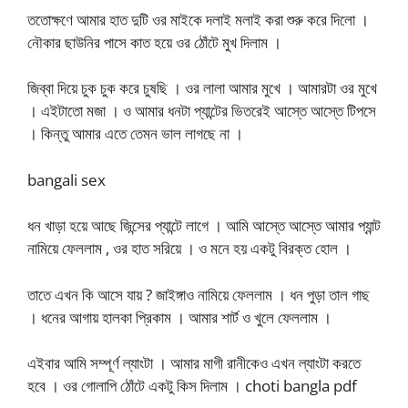
ততোক্ষণে আমার হাত দুটি ওর মাইকে দলাই মলাই করা শুরু করে দিলো ।
নৌকার ছাউনির পাসে কাত হয়ে ওর ঠোঁটে মুখ দিলাম ।
জিব্বা দিয়ে চুক চুক করে চুষছি । ওর লালা আমার মুখে । আমারটা ওর মুখে
। এইটাতো মজা । ও আমার ধনটা প্যান্টের ভিতরেই আস্তে আস্তে টিপসে
। কিন্তু আমার এতে তেমন ভাল লাগছে না ।
bangali sex
ধন খাড়া হয়ে আছে জিন্সের প্যান্টে লাগে । আমি আস্তে আস্তে আমার প্যান্ট
নামিয়ে ফেললাম , ওর হাত সরিয়ে । ও মনে হয় একটু বিরক্ত হোল ।
তাতে এখন কি আসে যায় ? জাইঙ্গাও নামিয়ে ফেললাম । ধন পুড়া তাল গাছ
। ধনের আগায় হালকা প্রিকাম । আমার শার্ট ও খুলে ফেললাম ।
এইবার আমি সম্পূর্ণ ল্যাংটা । আমার মাগী রানীকেও এখন ল্যাংটা করতে
হবে । ওর গোলাপি ঠোঁটে একটু কিস দিলাম । choti bangla pdf