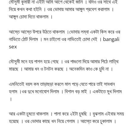
মৌসুমী কুমারী না এইটা আমি আগে থেকেই জানি । যদিও ওর সাথে এই
নিয়ে কখন কথা হইনি । ওর ভোদায় আমার আঙ্গুল প্রবেশ করালাম ।
আঙ্গুল চোদা দিতে থাকলাম ।
আস্তে আস্তে উপরে উঠতে থাকলাম ।ভোদায় লম্বা একটা কিস করে ওর
নাভিতে ঠোট দিলাম । মন চাইলো ওর নাভিতেই চোদা দেই । bangali
sex
মৌসুমী মনে হয় পাগল হয়ে গেছে । ওর পাগুলো দিয়ে আমার পিঠে লাত্থি
মারছে । আমার ধন ও টনটন করছে । অনেকদিন কাও কে চুদি না ।
এমনিতেই বয়স কম তাড়াহুড়া করলে মাল পড়ে যেতে পারে তাই সাবধান
হলাম ।ওর দুধে মনোযোগ দিলাম । বিশাল বড় মাই । একটাতে মুখ দিলাম
।
আর একটা চুষতে থাকলাম । পালা করে ২ইটা চুষছি । বুঝলাম এইবার সময়
হয়েছে । ওর ভোদার কাছে ধন নিয়ে গেলাম । আস্তে করে ঢুকালাম ।