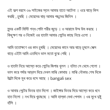
এই অল্প বয়সে ৩৬ সাইজের স্তন আমার হাতে আটেনা । ওরে ঘাড়ে কিস
করছি , চুষছি । মেয়েদের ঘাড় আমার পছন্দের জিনিস ।
সুন্দর একটি মিস্টি গন্ধ গোটা শরীর জুড়ে । ও আরামে উম্ম উম করছে ।
কিছুক্ষণ পর ও নিজেই ওর হাতটা আমার পেন্টের কাছে নিয়ে এলো ।
আমি ততোক্ষণে ওর কান চুষছি । মেয়েদের কানে আর ঘাড়ে চুষলে সেক্স
বাড়ে এইটা আমি এতদিনে ভাল মতো বুঝে গেছি ।
ও হাতটা নিয়ে আস্তে করে পেন্টের জিপার খুলল । হটাত সে থেমে গেলো ।
ভাল করে পর্দার আড়াল দিয়ে দেখল মাঝি কোথায় । মাঝি নৌকার শেষ দিকে
উল্টো দিকে মুখ করে বসে আছে । bangali sex
ও আবার পেন্টের ভিতর হাত দিলো । জাইঙ্গার ভিতর দিয়ে আস্তে করে ধনে
হাত নিলো । নখ দিয়ে খুচাছছে । আমি হাল্কা বেথা পেলাম । ওর মুখে দুষ্টু
হাঁসি ।