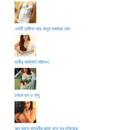
একটি দুর্ঘটনা আর খালুর মজাদার ধোন
ভাবীর কাউগার্ল পজিশন
চমচম গুদ ও খালু
অল্প বয়সে বান্ধবীর জামা খুলে দুধ চুসিয়েছে