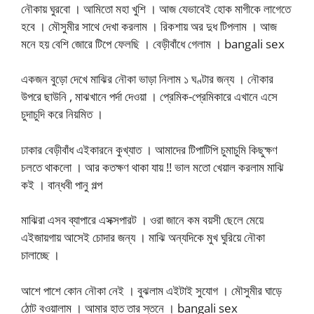
নৌকায় ঘুরবো । আমিতো মহা খুশি । আজ যেভাবেই হোক মাগীকে লাগেতে
হবে । মৌসুমীর সাথে দেখা করলাম । রিকশায় অর দুধ টিপলাম । আজ
মনে হয় বেশি জোরে টিপে ফেলছি । বেড়ীবাঁধে গেলাম । bangali sex
একজন বুড়ো দেখে মাঝির নৌকা ভাড়া নিলাম ১ ঘণ্টার জন্য । নৌকার
উপরে ছাউনি , মাঝখানে পর্দা দেওয়া । প্রেমিক-প্রেমিকারে এখানে এসে
চুদাচুদি করে নিয়মিত ।
ঢাকার বেড়ীবাঁধ এইকারনে কুখ্যাত । আমাদের টিপাটিপি চুমাচুমি কিছুক্ষণ
চলতে থাকলো । আর কতক্ষণ থাকা যায় !! ভাল মতো খেয়াল করলাম মাঝি
কই । বান্ধবী পানু গল্প
মাঝিরা এসব ব্যাপারে এসক্সপারট । ওরা জানে কম বয়সী ছেলে মেয়ে
এইজায়গায় আসেই চোদার জন্য । মাঝি অন্যদিকে মুখ ঘুরিয়ে নৌকা
চালাচ্ছে ।
আশে পাশে কোন নৌকা নেই । বুঝলাম এইটাই সুযোগ । মৌসুমীর ঘাড়ে
ঠোট বওয়ালাম । আমার হাত তার স্তনে । bangali sex