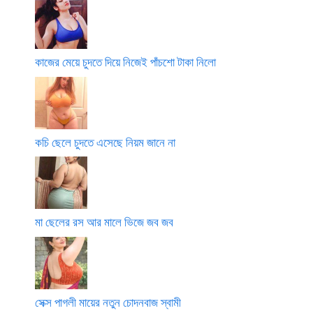
কাজের মেয়ে চুদতে দিয়ে নিজেই পাঁচশো টাকা নিলো
কচি ছেলে চুদতে এসেছে নিয়ম জানে না
মা ছেলের রস আর মালে ভিজে জব জব
সেক্স পাগলী মায়ের নতুন চোদনবাজ স্বামী