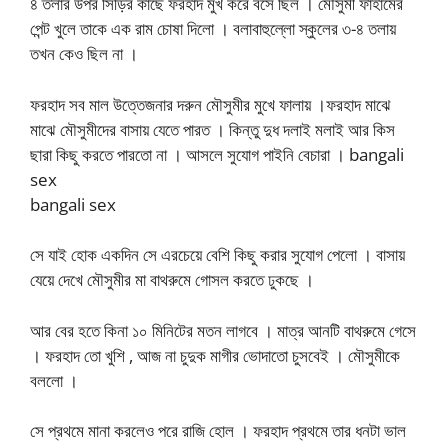
৪ তলার উপর সিঁড়ির কাছে ফরহাদ মুখ করে বসে ছিল । মৌসুমী ফাহামের
পেন্ট খুলে তাকে এক রাম চোষা দিলো । বলাবাহুল্লো স্কুলের ৩-৪ তলায়
তখন কেও ছিল না ।
ফরহাদ সব মাল উত্তেজনার দরুন মৌসুমীর মুখে ফালায় ।ফরহাদ মাঝে
মাঝে মৌসুমীদের বাসায় যেতে পারত । কিন্তু দুধ দলাই মলাই আর কিস
ছারা কিছু করতে পারতো না । আসলে সুযোগ পাইনি বেচারা । bangali
sex
bangali sex
সে যাই হোক একদিন সে এরচেয়ে বেশি কিছু করার সুযোগ পেলো । বাসায়
যেয়ে দেখে মৌসুমীর মা বাথরুমে গোসল করতে ঢুকছে ।
আর বের হতে কিনা ১০ মিনিটের মতন লাগবে । মাত্র আনটি বাথরুমে গেসে
। ফরহাদ তো খুশি , আজ না চুদুক মাগীর ভোদাতো চুসবেই । মৌসুমীকে
বললো ।
সে প্রথমে মানা করলেও পরে রাজি হোল । ফরহাদ প্রথমে তার ধনটা ভাল