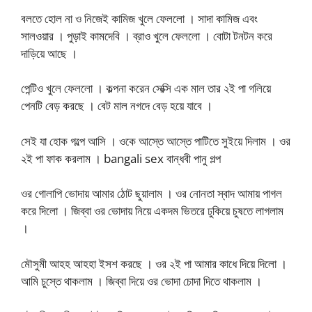
বলতে হোল না ও নিজেই কামিজ খুলে ফেললো । সাদা কামিজ এবং
সালওয়ার । পুড়াই কামদেবি । ব্রাও খুলে ফেললো । বোটা টনটন করে
দাড়িয়ে আছে ।
পেন্টিও খুলে ফেললো । কল্পনা করেন সেক্সি এক মাল তার ২ই পা গলিয়ে
পেনটি বেড় করছে । বেট মাল নগদে বেড় হয়ে যাবে ।
সেই যা হোক গল্পে আসি । ওকে আস্তে আস্তে পাটিতে সুইয়ে দিলাম । ওর
২ই পা ফাক করলাম । bangali sex বান্ধবী পানু গল্প
ওর গোলাপি ভোদায় আমার ঠোট ছুয়ালাম । ওর নোনতা স্বাদ আমায় পাগল
করে দিলো । জিব্বা ওর ভোদায় নিয়ে একদম ভিতরে ঢুকিয়ে চুষতে লাগলাম
।
মৌসুমী আহহ আহহা ইসশ করছে । ওর ২ই পা আমার কাধে দিয়ে দিলো ।
আমি চুস্তে থাকলাম । জিব্বা দিয়ে ওর ভোদা চোদা দিতে থাকলাম ।