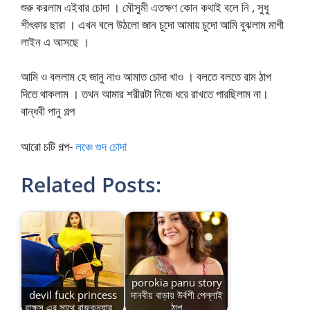
শুরু করলাম এইবার চোদা । মৌসুমী এতক্ষণ কোন কথাই বলে নি , সুধু
শীৎকার ছারা । এখন বলে উঠলো জান চুদো আমায় চুদো আমি বুঝলাম মাগী
লাইন এ আসছে ।
আমি ও বললাম হে জানু নাও আমাত চোদা খাও । বলতে বলতে রাম ঠাপ
দিতে থাকলাম । তথন আমার শরীরটা নিজে ধরে রাখতে পারছিলাম না।
বান্ধবী পানু গল্প
আরো চটি গল্প-
লঞ্চে গুদ চোদা
Related Posts:
porokia panu story
devil fuck princess
দানবীয় বাড়ায় উর্বশী পেল্লাই
রাক্ষস এর সাথে রাজকন্যার…
ঠাপ