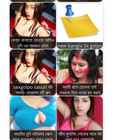
বেশ্যা খালাতো বোনকে আমিও
চুদি ওর শ্বশুরও চোদে
new bangla 3x golpo
sexgolpo sasuri বউ
স্বামী রাগে চোদেনা তাই
শাশুড়ি ফোরসাম চটি গল্প
দেবরকে দিয়ে গুদের রস ঝরায়
ভারতীয় চুবি নায়িকার সেক্স
গরীব মুসলিম লোকের সাথে বউ
সাথে কয়েকজন চাকর চুদলো
বদল করে চোদাচোদি