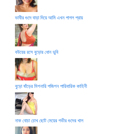
ভাবীর গুদে বাড়া দিয়ে আমি এখন পাগল প্রায়
বউয়ের রসে বুড়োর ধোন ডুবি
বুড়ো ষাঁড়ের মিশনারি পজিশন পারিবারিক কাহিনী
নাক বোচা চোখ ছোট মেয়ের গভীর গুদের খাল