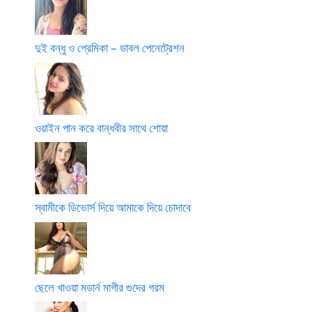
দুই বন্ধু ও প্রেমিকা – ডাবল পেনেট্রেশন
ওয়াইন পান করে বান্ধবীর সাথে শোয়া
স্বামীকে ডিভোর্স দিয়ে আমাকে দিয়ে চোদাবে
ছেলে খাওয়া মডার্ন মাগীর গুদের গরম