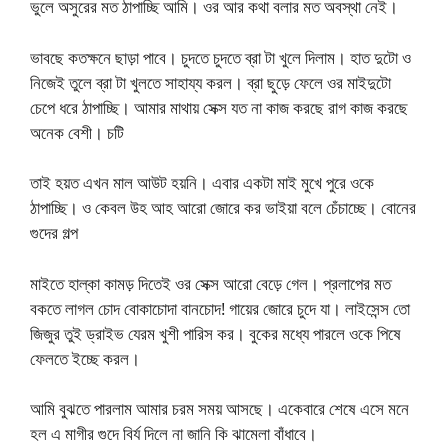
ভুলে অসুরের মত ঠাপাচ্ছি আমি। ওর আর কথা বলার মত অবস্থা নেই।
ভাবছে কতক্ষনে ছাড়া পাবে। চুদতে চুদতে ব্রা টা খুলে দিলাম। হাত দুটো ও
নিজেই তুলে ব্রা টা খুলতে সাহায্য করল। ব্রা ছুড়ে ফেলে ওর মাইদুটো
চেপে ধরে ঠাপাচ্ছি। আমার মাথায় সেক্স যত না কাজ করছে রাগ কাজ করছে
অনেক বেশী। চটি
তাই হয়ত এখন মাল আউট হয়নি। এবার একটা মাই মুখে পুরে ওকে
ঠাপাচ্ছি। ও কেবল উহ আহ আরো জোরে কর ভাইয়া বলে চেঁচাচ্ছে। বোনের
গুদের গল্প
মাইতে হাল্কা কামড় দিতেই ওর সেক্স আরো বেড়ে গেল। প্রলাপের মত
বকতে লাগল চোদ বোকাচোদা বানচোদ! গায়ের জোরে চুদে যা। লাইসেন্স তো
জিজুর তুই ড্রাইভ যেরম খুশী পারিস কর। বুকের মধ্যে পারলে ওকে পিষে
ফেলতে ইচ্ছে করল।
আমি বুঝতে পারলাম আমার চরম সময় আসছে। একেবারে শেষে এসে মনে
হল এ মাগীর গুদে বির্য দিলে না জানি কি ঝামেলা বাঁধাবে।