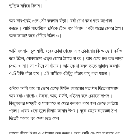
দুদিকে সরিয়ে দিলাম।
আর তারপরেই গুদে সেট করলাম বাঁড়া। বর্ষা চোখ বন্ধ করে অপেক্ষা
করছে। আমি পাদুটোকে দুদিকে টেনে ধরে দিলাম একটা গায়ের জোরে ঠাপ।
আআআআ! করে চেঁচিয়ে উঠল ও।
আমি বললাম, চুপ মাগী, বরের চোদা খেয়েও এত চেঁচানোর কি আছে। বর্ষাও
বলে উঠল, বোকাচোদা এত্ত জোরে ঠাপায় না বর। আর তোর মত অত লম্বা
চওড়া ও না। না শরীরে না বাঁড়ায়। আমাকে যা বলল তাতে আন্দাজ করলাম
4.5 ইঞ্চি বাঁড়া হবে। এই মাগীকে ওইটুকু বাঁড়ায় কাবু করা যায়না।
ওদিকে আমি আর না ভেবে তেড়ে পিস্টন চালানোর মত ঠাপ দিতে লাগলাম
আর বর্ষাও মাগোও, উফফ, আহ্, ঊউউ, এইসব বলে চেচাতে লাগল।
কিছুক্ষনের মধ্যেই ও সামলাতে না পেরে কলকল করে জল ছেড়ে নেতিয়ে
পড়ল। এবার ওকে তুলে নিলাম আমার উপর। বুকে শুইয়ে কয়েকটা ঠাপ
দিতেই আবার ওর সেক্স চড়ে গেল।
আমার বাঁড়ার উপর ও ওঠানামা শুরু করল। আর আমি দেখতে লাগলাম ওর