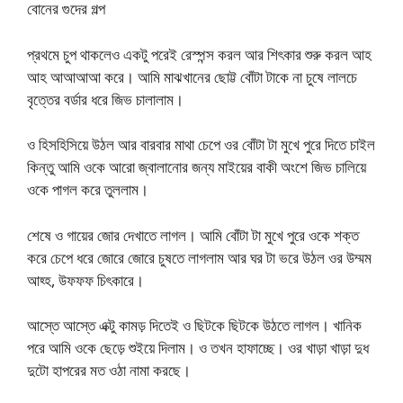
বোনের গুদের গল্প
প্রথমে চুপ থাকলেও একটু পরেই রেস্পন্স করল আর শিৎকার শুরু করল আহ
আহ আআআআ করে। আমি মাঝখানের ছোট্ট বোঁটা টাকে না চুষে লালচে
বৃত্তের বর্ডার ধরে জিভ চালালাম।
ও হিসহিসিয়ে উঠল আর বারবার মাথা চেপে ওর বোঁটা টা মুখে পুরে দিতে চাইল
কিন্তু আমি ওকে আরো জ্বালানোর জন্য মাইয়ের বাকী অংশে জিভ চালিয়ে
ওকে পাগল করে তুললাম।
শেষে ও গায়ের জোর দেখাতে লাগল। আমি বোঁটা টা মুখে পুরে ওকে শক্ত
করে চেপে ধরে জোরে জোরে চুষতে লাগলাম আর ঘর টা ভরে উঠল ওর উম্মম
আহ্হ, উফফফ চিৎকারে।
আস্তে আস্তে এক্টু কামড় দিতেই ও ছিটকে ছিটকে উঠতে লাগল। খানিক
পরে আমি ওকে ছেড়ে শুইয়ে দিলাম। ও তখন হাফাচ্ছে। ওর খাড়া খাড়া দুধ
দুটো হাপরের মত ওঠা নামা করছে।