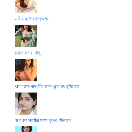
ভাবীর কাউগার্ল পজিশন
চমচম গুদ ও খালু
অল্প বয়সে বান্ধবীর জামা খুলে দুধ চুসিয়েছে
না হওয়া স্বামীর সাথে সুখের যৌনাচার