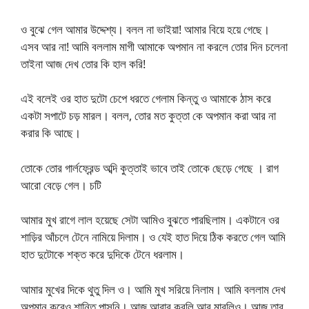
ও বুঝে গেল আমার উদ্দেশ্য। বলল না ভাইয়া! আমার বিয়ে হয়ে গেছে।
এসব আর না! আমি বললাম মাগী আমাকে অপমান না করলে তোর দিন চলেনা
তাইনা আজ দেখ তোর কি হাল করি!
এই বলেই ওর হাত দুটো চেপে ধরতে গেলাম কিন্তু ও আমাকে ঠাস করে
একটা সপাটে চড় মারল। বলল, তোর মত কুত্তা কে অপমান করা আর না
করার কি আছে।
তোকে তোর গার্লফ্রেন্ড অব্দি কুত্তাই ভাবে তাই তোকে ছেড়ে গেছে । রাগ
আরো বেড়ে গেল। চটি
আমার মুখ রাগে লাল হয়েছে সেটা আমিও বুঝতে পারছিলাম। একটানে ওর
শাড়ির আঁচলে টেনে নামিয়ে দিলাম। ও যেই হাত দিয়ে ঠিক করতে গেল আমি
হাত দুটোকে শক্ত করে দুদিকে টেনে ধরলাম।
আমার মুখের দিকে থুতু দিল ও। আমি মুখ সরিয়ে নিলাম। আমি বললাম দেখ
অপমান করেও শান্তি পাসনি। আজ আবার করলি আর মারলিও। আজ তার