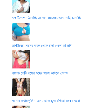
দুধ টিপে গুদ ঠাপাচ্ছি না যেন রাস্তায় জোরে গাড়ি চালাচ্ছি
মশিউরের ধোনের কবল থেকে রক্ষা পেলো না ভাবী
বয়স্ক লেডি বসের গুদের খাজে আটকে গেলাম
আমার কথায় পুলিশ চলে তোকে চুদে রক্ষিতা করে রাখবো