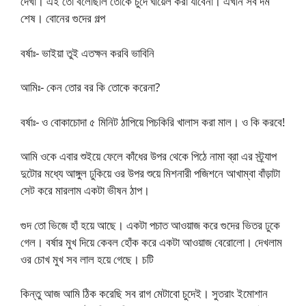
দেখা। এই তো বলেছিলি তোকে চুদে ঘায়েল করা যাবেনা। এখনি সব দম
শেষ। বোনের গুদের গল্প
বর্ষাঃ- ভাইয়া তুই এতক্ষন করবি ভাবিনি
আমিঃ- কেন তোর বর কি তোকে করেনা?
বর্ষাঃ- ও বোকাচোদা ৫ মিনিট ঠাপিয়ে পিচকিরি খালাস করা মাল। ও কি করবে!
আমি ওকে এবার শুইয়ে ফেলে কাঁধের উপর থেকে পিঠে নামা ব্রা এর স্ট্র্যাপ
দুটোর মধ্যে আঙ্গুল ঢুকিয়ে ওর উপর শুয়ে মিশনারী পজিশনে আখাম্বা বাঁড়াটা
সেট করে মারলাম একটা ভীষন ঠাপ।
গুদ তো ভিজে হাঁ হয়ে আছে। একটা পচাত আওয়াজ করে গুদের ভিতর ঢুকে
গেল। বর্ষার মুখ দিয়ে কেবল হোঁক করে একটা আওয়াজ বেরোলো। দেখলাম
ওর চোখ মুখ সব লাল হয়ে গেছে। চটি
কিন্তু আজ আমি ঠিক করেছি সব রাগ মেটাবো চুদেই। সুতরাং ইমোশান