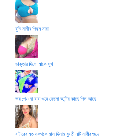
বুড়ি নানীর পিছন মারা
ডাক্তার দিলো মাকে সুখ
ভয় পেও না বাবা গুদে ফেলো আন্টির কাছে পিল আছে
বাটারের মত থকথকে মাল দিলাম যুবতী নটি মাগীর গুদে