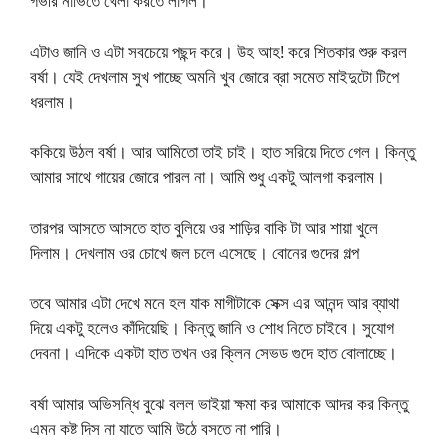
গভীর নাভিতে খেলা করতে লাগল।
এটাও জানি ও এটা সবচেয়ে পছন্দ করে। উহ আহ! করে শিতকার শুরু করল
বর্ষা। যেই দেখলাম সুখ পাচ্ছে অমনি খুব জোরে ব্রা সমেত মাইদুটো টিপে
ধরলাম।
ককিয়ে উঠল বর্ষা। আর আমিতো তাই চাই। হাত সরিয়ে দিতে গেল। কিন্তু
আমার সাথে গায়ের জোরে পারল না। আমি শুধু একটু আলগা করলাম।
তারপর আসতে আসতে হাত বুলিয়ে ওর শাড়ির বাকি টা আর শায়া খুলে
দিলাম। দেখলাম ওর চোখে জল চলে এসেছে। বোনের গুদের গল্প
তবে আমার এটা দেখে মনে হল যাক মাগীটাকে সেক্স এর আনন্দ আর ব্যাথা
দিয়ে একটু হলেও কাঁদিয়েছি। কিন্তু জানি ও শোধ নিতে চাইবে। সুযোগ
দেবনা। এদিকে একটা হাত তখন ওর ক্লিন সেভড গুদে হাত বোলাচ্ছে।
বর্ষা আমার অভিসন্ধি বুঝে বলল ভাইয়া ক্ষমা কর আমাকে আদর কর কিন্তু
এমন কষ্ট দিস না যাতে আমি উঠে বসতে না পারি।