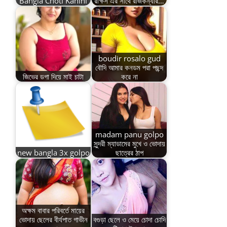
Bangla Choti Kahini
রাক্ষস এর সাথে রাজকন্যার…
boudir rosalo gud
বৌদি আমার কনডম পরা পছন্দ
জিভের ডগা দিয়ে মাই চাটা
করে না
madam panu golpo
সুন্দরী ম্যাডামের মুখে ও ভোদায়
new bangla 3x golpo
ছাত্রের ঠাপ
অক্ষম বাবার পরিবর্তে মায়ের
ভোদায় ছেলের বীর্যপাত গাভীন
বগুড়া ছেলে ও মেয়ে চোদা চোদি