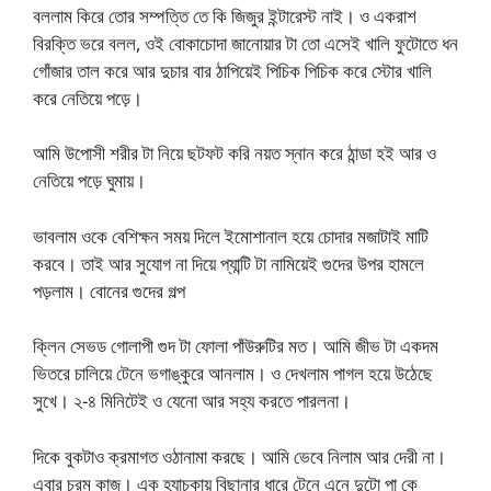
বললাম কিরে তোর সম্পত্তি তে কি জিজুর ইন্টারেস্ট নাই। ও একরাশ
বিরক্তি ভরে বলল, ওই বোকাচোদা জানোয়ার টা তো এসেই খালি ফুটোতে ধন
গোঁজার তাল করে আর দুচার বার ঠাপিয়েই পিচিক পিচিক করে স্টোর খালি
করে নেতিয়ে পড়ে।
আমি উপোসী শরীর টা নিয়ে ছটফট করি নয়ত স্নান করে ঠান্ডা হই আর ও
নেতিয়ে পড়ে ঘুমায়।
ভাবলাম ওকে বেশিক্ষন সময় দিলে ইমোশানাল হয়ে চোদার মজাটাই মাটি
করবে। তাই আর সুযোগ না দিয়ে প্যান্টি টা নামিয়েই গুদের উপর হামলে
পড়লাম। বোনের গুদের গল্প
ক্লিন সেভড গোলাপী গুদ টা ফোলা পাঁউরুটির মত। আমি জীভ টা একদম
ভিতরে চালিয়ে টেনে ভগাঙ্কুরে আনলাম। ও দেখলাম পাগল হয়ে উঠেছে
সুখে। ২-৪ মিনিটেই ও যেনো আর সহ্য করতে পারলনা।
দিকে বুকটাও ক্রমাগত ওঠানামা করছে। আমি ভেবে নিলাম আর দেরী না।
এবার চরম কাজ। এক হ্যাচকায় বিছানার ধারে টেনে এনে দুটো পা কে