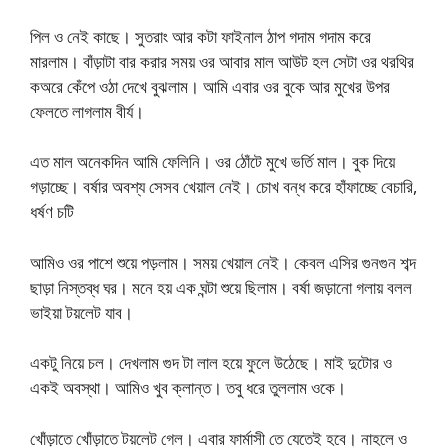
পিল ও নেই কাছে। সুতরাং আর কটা ফাইনাল ঠাপ গদাম গদাম করে
মারলাম। বাঁড়াটা বার করার সময় ওর আবার মাল আউট হল সেটা ওর থরথির
কঅরে কেঁপে ওঠা দেখে বুঝলাম। আমি এবার ওর বুকে আর মুখের উপর
ফেলতে লাগলাম বীর্য।
এত মাল অনেকদিন আমি ফেলিনি। ওর ঠোঁটে মুখে ভর্তি মাল। বুক দিয়ে
গড়াচ্ছে। বর্ষার অবশ্য সেসব খেয়াল নেই। চোখ বন্ধ করে হাঁফাচ্ছে বেচারি,
ধর্ষণ চটি
আমিও ওর পাশে শুয়ে পড়লাম। সময় খেয়াল নেই। কেবল এসির গুনগুন শব্দ
ছাড়া নিস্তব্ধ ঘর। মনে হয় এক ঘন্টা শুয়ে ছিলাম। বর্ষা জড়ানো গলায় বলল
ভাইয়া টয়লেট যাব।
একটু নিয়ে চল। দেখলাম গুদ টা লাল হয়ে ফুলে উঠেছে। মাই দুটোর ও
একই অবস্থা। আমিও খুব ক্লান্ত। তবু ধরে তুললাম ওকে।
খোঁড়াতে খোঁড়াতে টয়লেট গেল। এবার ফার্মাসী তে যেতেই হবে। নাহলে ও