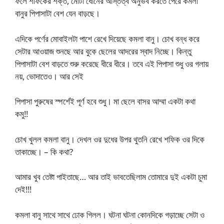
ফলে শফিকের শক্ত, মোটা ধোনের অস্তিত্ব অনুভব করতে পেরে কমলা
বানুর পিপাসাটা বেশ যেন বাড়ছে।
এদিকে পর্ণের মোবাইলটা পাশে রেখে দিয়েছে কমলা বানু। চোখ বন্ধ করে
সেটার আওয়াজ শুনছে আর বুকে ছেলের আদরের স্বাদ নিচ্ছে। কিন্তু
পিপাসাটা বেশ বাড়তে শুরু করেছে ধীরে ধীরে। তবে এই পিপাসা শুধু ওর গলায়
নয়, ভোদাতেও। আর সেই
পিপাসা পুরুষের স্পর্শেই পূর্ণ হবে শুধু। মা ছেলে বাসর আম্মা একটা কথা
কমু!!
চোখ খুলল কমলা বানু। দেখল ওর দুধের উপর থুতনি রেখে শফিক ওর দিকে
তাকাচ্ছে। – কি কথা?
আমার খুব তেষ্টা পাইতাছে… আর তাই ভাবতেছিলাম তোমারে দুই একটা চুমা
দেই!!!
কমলা বানু সাথে সাথে ঢোক গিলল। ঘটনা ঘটনা কোনদিকে গড়াচ্ছে সেটা ও