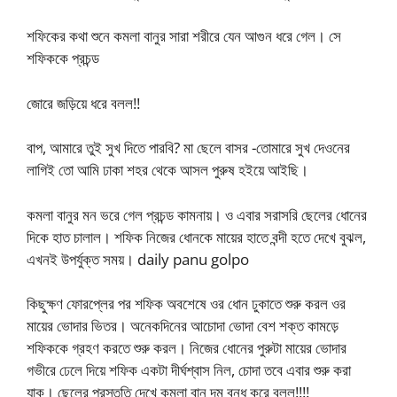
শফিকের কথা শুনে কমলা বানুর সারা শরীরে যেন আগুন ধরে গেল। সে
শফিককে প্রচন্ড
জোরে জড়িয়ে ধরে বলল!!
বাপ, আমারে তুই সুখ দিতে পারবি? মা ছেলে বাসর -তোমারে সুখ দেওনের
লাগিই তো আমি ঢাকা শহর থেকে আসল পুরুষ হইয়ে আইছি।
কমলা বানুর মন ভরে গেল প্রচন্ড কামনায়। ও এবার সরাসরি ছেলের ধোনের
দিকে হাত চালাল। শফিক নিজের ধোনকে মায়ের হাতে বন্দী হতে দেখে বুঝল,
এখনই উপর্যুক্ত সময়। daily panu golpo
কিছুক্ষণ ফোরপ্লের পর শফিক অবশেষে ওর ধোন ঢুকাতে শুরু করল ওর
মায়ের ভোদার ভিতর। অনেকদিনের আচোদা ভোদা বেশ শক্ত কামড়ে
শফিককে গ্রহণ করতে শুরু করল। নিজের ধোনের পুরুটা মায়ের ভোদার
গভীরে ঢেলে দিয়ে শফিক একটা দীর্ঘশ্বাস নিল, চোদা তবে এবার শুরু করা
যাক। ছেলের প্রস্তুতি দেখে কমলা বানু দম বন্ধ করে বলল!!!!