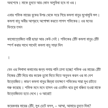
অবশেষে। মাকে চুদতে আর কোন অসুবিধা হবে না ওর।
এবার শফিক মায়ের বুকের উপর থেকে সরে গিয়ে কমলা বানুর মুখোমুখি শুল।
কমলা বানু অধীর আগ্রহে অপোক্ষা করতে লাগল শফিকের। ওর মনের
ভিতরে তখন
কামোত্তেজিত নারী ছাড়া আর কেউ নেই। শফিকের ঠোঁট কমলা বানুর ঠোঁট
স্পর্শ করার সাথে সাথেই কমলা বানু সাড়া দিল
।
যেন ওর পিপাসা কমানোর জন্য গলায় পানি ঢালা হচ্ছে! শফিক ওর মায়ের ঠোঁট
নিজের ঠোঁট দিয়ে বার কয়েক চুমো দিতে দিতে অনুভব করল ওর মা বেশ
উত্তেজিত। কারণ কমলা বানুর জিহ্বা ততক্ষণে শফিকের সারা মুখ চাটতে
শুরু করেছে। শফিক মনে মনে হাসল ওর এতদিন ধরে চুদা বঞ্চিত হওয়া মাকে
উত্তেজিতত হতে দেখে। ও আরো!!
কয়েকবার মায়ের ঠোঁট, মুখ চেটে বলল, – আম্মা, আমারে চুদতে দিবা?