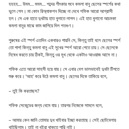
হহহহ… উমম… মমম… শব্দের শীৎকার শুনে কমলা বানু ছেলের স্পর্শের কথা
ভুলে গেল। মা কোন রিঅ্যাকশন দিচ্ছে না দেখে শফিক আরো আগ্রাসী
হল। সে এক হাতে দুধটায় হাত বুলাতে লাগল। এই হাত বুলানো আচমকা
কমলা বানুর মাঝে কাম জাগিয়ে দিল শতগুণ।
পুরুষের এই স্পর্শ এতদিন একবারও পায়নি সে, কিন্তু তাই বলে ছেলের স্পর্শ
তো পাপ! কিন্তু কমলা বানু এই সুখের স্পর্শ আরো পেতে চায়। সে ছেলেকে
নিষেধ করতে চায় ঠিকই, কিন্তু ওর মুখ থেকে একটাও আওয়াজ আসে না।
শফিক এতে আরো সাহসী হয়ে যায়। সে এবার বেশ ভালভাবেই দুধটা টিপতে
শুরু করে। ‘আহ’ করে উঠে কমলা বানু। ছেলের দিকে তাকিয়ে বলে,
– তুই কি করতাছস?
শফিক সেকেন্ডের জন্য থেমে যায়। তারপর নিজেকে সামলে বলে,
– আমার কেন জানি তোমার দুধ খাইবার ইচ্ছা করতাছে। সেই ছোটবেলায়
খাইছিলাম। তাই না ধইরা থাকতে পারি নাই।