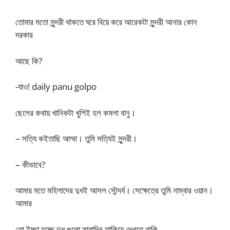
তোমার মতো সুন্দরী থাকতে ঘরে বিয়ে করে আরেকটা সুন্দরী আনার কোন
দরকার
আছে কি?
-যাও! daily panu golpo
ছেলের কথায় খানিকটা খুশিই হল কমলা বানু।
– সত্যি কইতাছি আম্মা। তুমি সত্যিই সুন্দরী।
– কীভাবে?
আমার মতে মহিলাদের দুধই আসল সৌন্দর্য। সেক্ষেত্রে তুমি নাম্বার ওয়ান।
আমার
তো ইচ্ছা হচ্ছে দুধ গুলো সারাদিন তাকিয়ে দেখতে থাকি