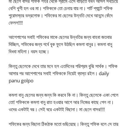
মা ছেলে বাসর শফিক শহর থেকে গ্রামে এসে বাড়িতে যখন আসল সবচেয়ে
বেশি খুশী হল ওর মা। শফিককে তো চেনায় যায় না। শার্ট প্যান্টে শফিক
পুরোদস্তর ভদ্রলোক। শফিকের মা ছেলের উন্নতি দেখে আনন্দে কেঁদে
ফেলল!!!!
আশেপাশের সবাই শফিকের মাকে ছেলের উন্নতির জন্য বাহবা জতবার
দিচ্ছিল, শফিকের জন্য গর্বে বুক ফুলে উঠছিল কমলা বানুর। কমলা বানু
বিধবা মহিলা। বয়স হচ্ছে।
কিন্তু ছেলেকে দেখে তার মনে হল এতদিনের পরিশ্রম বুঝি সার্থক। শফিক
আসার পর আশেপাশের সবাই শফিককে নিয়েই ব্যস্ত রইল। daily
panu golpo
কমলা বানু ছেলের জন্য জন্য কি করবে কি না। কিন্তু ছেলেকে একা পেলে
তো! শফিককে কমলা বানু রাত হওয়ার আগে আর নিজের কাছে পেল না।
ওদের একটাই ঘর। সেই ঘরে একটাই বিছানা। মা ছেলে বাসর!!!!
শফিকের জন্য বিছানা ঠিকঠাক মতো গুছিয়েছে। কিন্তু শফিক বলে সে তার