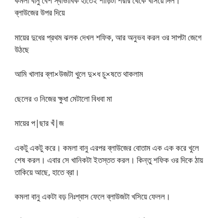
কমলা বানু বেশ স্বাভাবিক হাতেই শাড়িটা শরীর থেকে খসিয়ে দিল।
ব্লাউজের উপর দিয়ে
মায়ের দুধের প্রথম ঝলক দেখল শফিক, আর অনুভব করল ওর সাপটা জেগে
উঠছে
আমি খালার ব্লা×উজটা খুলে দু×ধ চু×ষতে থাকলাম
ছেলের ও নিজের ক্ষুধা মেটালো বিধবা মা
মায়ের প|ছার খঁ|জ
একটু একটু করে। কমলা বানু এরপর ব্লাউজের বোতাম এক এক করে খুলে
শেষ করল। এবার সে খানিকটা ইতস্তত করল। কিন্তু শফিক ওর দিকে ঠায়
তাকিয়ে আছে, হাতে ব্রা।
কমলা বানু একটা বড় নিঃশ্বাস ফেলে ব্লাউজটা খসিয়ে ফেলল।