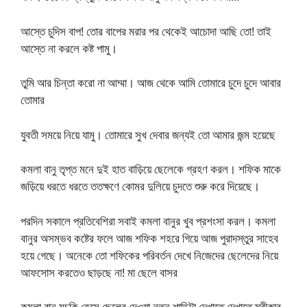
আস্তে চুদিস বাপ! তোর বাপের মরার পর থেকেই আচোদা আছি তো! তাই
আস্তে না করলে কষ্ট পামু।
তুমি আর চিন্তা করো না আম্মা। আজ থেকে আমি তোমারে চুদে চুদে আবার
তোমার
যুবতী সময়ে নিয়ে যামু। তোমারে সুখ দেবার জন্যই তো আমার জন্ম হয়েছে
কমলা বানু তৃপ্ত মনে দুই হাত বাড়িয়ে ছেলেকে গ্রহণ করল। শফিক মাকে
জড়িয়ে ধরতে ধরতে ততক্ষণে কোমর দুলিয়ে চুদতে শুরু করে দিয়েছে।
পরদিন সকালে প্রতিবেশিরা সবাই কমলা বানুর খুব প্রশংসা করল। কমলা
বানুর অসম্ভব কষ্টের ফলে আজ শফিক শহরে গিয়ে আজ পুরাদস্তুর সাহেব
হয়ে গেছে। অনেকে তো শফিকের পরিবর্তন দেখে নিজেদের ছেলেদের নিয়ে
আফসোস করতেও ছাড়ছে না! মা ছেলে বাসর
কমলা বানু মুচকি হেসে ছেলের দেওয়া নতুন শাড়িটা দেখাতে দেখাতে স্বীকার