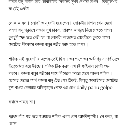
কমলা বানু অবাক হয়ে মোবাইলের স্কিনের দৃশ্য দেখতে লাগল। কিছুক্ষণের
মধ্যেই একটা
লোক আসল। লোকটাও ন্যাংটা হয়ে গেল। লোকটার বিশাল ধোন দেখে
কমলা বানু প্রথমে লজ্জায় মুখ ঢাকল, তারপর আগ্রহ নিয়ে দেখতে লাগল।
চুদাচুদি শুরু হতে দেরী হল না লোকটা আচ্ছামত মেয়েটাকে চুদতে লাগল।
মেয়েটার শীৎকারে কমলা বানুর শরীর গরম হতে লাগল।
শফিক এই সুযোগটার অপেক্ষাতেই ছিল। ওর পাশে ওর অর্ধনগ্ন মা পর্ণ দেখে
উত্তেজিত হয়ে উঠছে। শফিক ঠিক করল এখনই ফাইনাল চালটা শুরু
করবে। কমলা বানুর শরীরের সাথে নিজেকে আরো ঘেষে আনল শফিক।
ছেলের দেহের স্পর্শ কমলা বানু টের পেল ঠিকই, কিন্তু মোবাইলের মেয়েটার
চুদা খাওয়া চেহারার অভিব্যক্ত থেকে ওর চোখ daily panu golpo
সরাতে পারছে না।
প্রথম বাঁধা পার হয়ে যাওয়াতে শফিক এখন বেশ আত্মবিশ্বাসী। সে বলল, মা
ছেলে