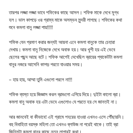
তারপর লজ্জা লজ্জা ভাবে শফিকের কাছে আসল। শফিক মাকে দেখে মুগ্ধ
হল। ভাল কাপড়ে ওর গ্রাম্য মাকে অসম্ভব সুন্দরী লাগছে। শফিকের কথা
শুনে কমলা বানু লজ্জা পায়!!!!!
শফিক যেন প্রমাণ করার জন্যই আয়না এনে কমলা বানুকে তার চেহারা
দেখায়। কমলা বানু নিজেকে দেখে অবাক হয়। আর খুশী হয় এই ভেবে
ছেলের পছন্দ আছে বটে। শফিক আগেই দেখেছিল ব্রায়ের প্যাকেটটা কমলা
বানুর নজরে আসেনি কাপড় পরতে যাওয়ার সময়।
– হায় হায়, আম্মা তুমি এগুলো পরলে না!!!
শফিক ব্যস্ত হয়ে জিজ্ঞাস করল ব্রাগুলো এগিয়ে দিয়ে। দুইটা কালো ব্রা।
কমলা বানু অবাক হয় এটা ভেবে এগুলোও যে পরতে হয় সে জানতই না।
আর জানবেই বা কীভাবে! এই গ্রামে শহরের হাওয়া এখনও এসে পৌঁছায়নি।
বহু বিবাহিতা বয়স্ক মহিলা তো এখনও ব্লাউজ না পরেই থাকে। তাই ব্রা
জিনিসটা কমলা বানুর কাছে নতুন লাগারই কথা।