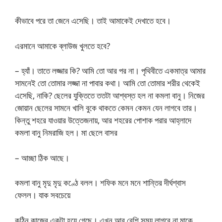
কীভাবে পরে তা জেনে এসেছি। তাই আমাকেই দেখাতে হবে।
এরমানে আমাকে ব্লাউজ খুলতে হবে?
– হ্যাঁ। তাতে লজ্জার কি? আমি তো আর পর না। পৃথিবীতে একমাত্র আমার
সামনেই তো তোমার লজ্জা না পাবার কথা। আমি তো তোমার শরীর থেকেই
এসেছি, নাকি? ছেলের যুক্তিতে ততটা আশ্বস্ত হল না কমলা বানু। নিজের
জোয়ান ছেলের সামনে খালি বুকে থাকতে কেমন কেমন যেন লাগবে তার।
কিন্তু শহরে যাওয়ার উত্তেজনায়, আর শহরের পোশাক পরার আহ্লাদে
কমলা বানু নিমরাজি হল। মা ছেলে বাসর
– আচ্ছা ঠিক আছে।
কমলা বানু মৃদু মৃদু কণ্ঠে বলল। শফিক মনে মনে শান্তির দীর্ঘশ্বাস
ফেলল। যাক সবচেয়ে
কঠিন কাজের একটা হয়ে গেছে। এখন আর বেশি সময় লাগবে না মাকে