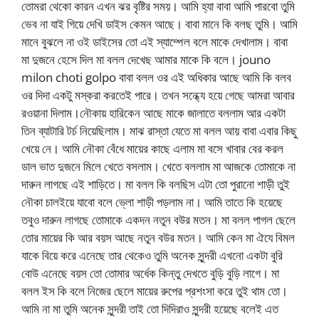
তোমরা থেকো কারন এখন ঝর বৃষ্টির সময়। আমি হ্যা বাবা আমি পারবো তুমি
ভেব না যাই গিয়ে দেখি ডাইস কেমন আছে। বাবা মানে কি বলছ তুমি। আমি
মানে বুঝলে না ওই ডাইসের তো এই স্যাম্পেল বলে মাকে দেখালাম। বাবা
মা দুজনে হেসে দিল মা বলল দেখেছ আমার মাকে কি বলে। jouno
milon choti golpo বাবা বলল ওর এই অধিকার আছে আমি কি বলব
ওর দিদা একটু মস্করা করতেই পারে। তখন সন্ধ্যে হয়ে গেছে আমরা আবার
রওয়ানা দিলাম।নৌকায় হারিকেন আছে মাকে জালাতে বললাম আর একটা
তিন ব্যাটারি টর্চ নিয়েছিলাম। মাঝ রাস্তা যেতে মা বলল আয় বাবা এবার কিছু
খেয়ে নে। আমি নৌকা বেঁধে মায়ের কাছে এলাম মা বসে খাবার বের করল
ডাল ভাত দুজনে মিলে খেতে বসলাম। খেতে বললাম মা আজকে তোমাকে না
দারুন লাগছে এই শাড়িতে। মা বলল কি বলছিস এটা তো পুরানো শাড়ী তুই
নৌকা চালইয়ে যাবো বলে ভ্লো শাড়ী পড়লাম না। আমি তাতে কি হয়েছে
তবুও দারুন লাগছে তোমাকে একদন নতুন বউর মতন। মা বলল পাগল ছেলে
তোর মায়ের কি আর বয়স আছে নতুন বউর মতন। আমি কেন মা ঐযে বিমল
যাকে বিয়ে করে এনেছে তার থেকেও তুমি অনেক সুন্দরী এখনো একটা বুরি
বোউ এনেছে বয়স তো তোমার অর্ধেক কিন্তু দেখতে বুড়ি বুড়ি লাগে। মা
বলল ইস কি বলে নিজের ছেলে মায়ের রুপের প্রশংসা করে তুই থাম তো।
আমি না মা তুমি অনেক সুন্দরী তাই তো দিদিরাও সুন্দরী হয়েছে বলেই এত