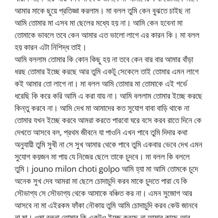
আমার মাকে ছুয়ে প্রতিজ্ঞা করলাম। মা বলল তুমি কেন বুঝতে চাইছ না
আমি তোমার মা এসব মা ছেলের মধ্যে হয় না। আমি কেন হবেনা মা
তোমাকে ভাবলে তবে কেন আমার এত ভালো লাগে এর কারন কি। মা বলল
হয় কারন এটা নিশিদ্ধ তাই।
আমি বললাম তোমার কি কোন কিছু হয় না তবে কেন বার বার আমার বাঁড়া
ধরছ তোমার ইচ্ছে করছে আর তুমি একটু সেকেলে তাই তোমার এমন লাগে
কই আমার তো লাগে না। মা বলল আমি তোমার মা তোমাকে এই গর্ভে
ধরেছি কি করে করি আমি এ করা যায় না। আমি বললাম তোমার ইচ্ছে করছে
কিন্তু করবে না। আমি দেখ মা আমাদের কত সুযোগ বাবা বাড়ি থাকে না
তোমার যখন ইচ্ছে করবে আমরা করতে পারবো ঘরে বসে করব রাতে দিনে কে
দেখতে আসবে বল, প্রথম জীবনে যা পাওনি এখন পাবে তুমি দিদার কথা
অনুযায়ী তুমি সুখী না সে সুখ আমার থেকে পাবে তুমি একবার ভেবে দেখ এমন
সুযোগ কয়জন মা পায় যে নিজের ছেলে তাকে চুদবে। মা বলল কি বললে
তুমি। jouno milon choti golpo আমি হ্যা মা আমি তোমকে চুদে
অনেক সুখ দেব আমরা মা ছেলে চোদাচুদি করব মাকে চুদতে পারা যে কি
সৌভাগ্য সে সৌভাগ্য থেকে আমাকে বঞ্চিত কর না। এমন সুজোগ আর
আসবে না মা এইরকম ফাঁকা নৌকায় তুমি আমি চোদাচুদি করব কেউ জানবে
না মা। ওমা বলনা তোমার কি একটুও ইচ্ছে করছে না আমার কাছে আর