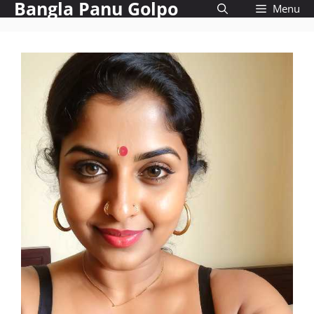
Bangla Panu Golpo
Skip
Menu
to
content