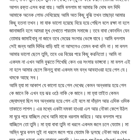
আপন রক্ত এসব করা যায়। আমি বললাম মা আমার কি দোষ বল দিদি
আমাকে অনেক লোভ দেখিয়েছে আমি অত কিছু বুঝি তখন তাছাড়া আমার
কিছু হতনা তখন। মা যাক ভালো হয়েছে বিয়ে হয়ে গেছিল বলে রক্ষা না হলে
জানাজানি হলে আমরা মুখ দেখাতে পারতাম সমাজে। তবে বাবা কোনদিন যেন
তোমার জামাইবাবু না জানে তবে মেয়ের সংসার ভেঙ্গে যাবে। আমি বললাম
সেই জন্য আমি দিদির বাড়ি যাই না আসলেও তেমন কথা বলি না। মা বলল
আমার ভালো ছেলে তুমি, তবে ওর বিয়ের পরে কিছু করনিতো। আমি না
একদম না এখন আমি বুঝতে শিখেছি কেন ওর সংসার ভাঙ্গবো। মা বলল এই
না হলে আমার ছেলে কিন্তু বাবা একদম দম বন্ধ আবহাওয়া হয়ে গেল যে।
থমকে আছে সব।
আমি হ্যা মা আকাশ যে কালো হয়ে গেল দেখেছ কেমন অন্ধকার হয়ে গেল
কে জানে কি এখন হয় ঝর ওঠে নাকি কে জানে। মা হ্যা তাইত কেমন
জ্যোৎস্না ছিল সব অন্ধকার হয়ে গেল এই বলে মা দাঁড়াল আর এদিক ওদিক
তাকাতে লাগল। এর মধ্যে একটা দমকা হাওয়া এল আর নৌকা কেপে উঠল
মা ঘুরে পরে যাচ্ছিল দেখে আমি মাকে ধরলাম জরিয়ে। আর বললাম পরে
যাচ্ছিলে তো তুমি। মা হ্যা বাবা তুমি না ধরলে একদম জলে চলে যেতাম। মা
অম্নি ঘুরে বলল তুই না ধরলে জলে পরে যেতাম কি দুলছে নৌকা আর দেখ
ঘুরে গেছে ছারো এবার দারাতে পেরেছি। jouno milon choti golpo