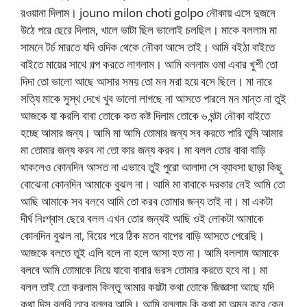
রওয়ানা দিলাম। jouno milon choti golpo নৌকায় এসে দুজনে
উঠে পরে ছেরে দিলাম, খালে ভাটা ছিল ভালোই চলছিল। মাকে বললাম মা
সামনে টর্চ মারতে যদি ওদিক থেকে নৌকা আসে তাই। আমি বইঠা বাইতে
বাইতে মায়ের সাথে গল্প করতে লাগলাম। আমি বললাম ওমা এবার খুশী তো
দিদা তো ভালো আছে আসার সময় তো মন মরা হয়ে বসে ছিলে। মা নারে
সত্যি মাকে সুস্থ দেখে খুব ভালো লাগছে না আসতে পারলে মন মান্ত না তুই
আজকে যা করলি বাবা তোকে কত কষ্ট দিলাম তোকে ৬ ঘন্টা নৌকা বাইতে
হচ্ছে আমার জন্য। আমি মা আমি তোমার জন্য সব করতে পারি তুমি আমার
মা তোমার জন্য করব না তো কার জন্য করব। মা বলল তোর বাবা বাড়ি
থাকলেও কোনদিন আসত না এভাবে তুই পুরো আলাদা সে ব্যাবসা ছাড়া কিছু
বোঝেনা কোনদিন আমাকে বুঝল না। আমি মা বাবাকে দরকার নেই আমি তো
আছি আমাকে সব বলবে আমি তো করব তোমার জন্য তাই না। মা একটা
দীর্ঘ নিঃশ্বাস ছেরে বলল এখন তোর জন্যই আছি ওই লোকটা আমাকে
কোনদিন বুঝল না, বিয়ের পরে ঠিক মতন বাপের বাড়ি আসতে পেরেছি।
আজকে বলতে তুই এলি বলে না হলে আসা হত না। আমি বললাম আমাকে
বলবে আমি তোমাকে নিয়ে যাবো বাবার ভরস তোমার করতে হবে না। মা
বলল তাই তো করলাম কিন্তু আমার কয়টা কথা তোকে জিজ্ঞাসা আছে যদি
কথা দিস বলবি তবে বল্লব আমি। আমি বললাম কি কথা মা অমন করে কেন