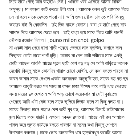
নিয়ে হাটে গেছে আর বাইছাও নেই। ওদিকে খবর এসেছে আমার দিদিমা
অসুস্থ। মা কান্না কাটি করছে উনি যাবে। আমাকে বলল তুই আমাকে নিয়ে
চল না হলে মাকে দেখতে পাবো না। আমি তখন নৌকা চালাতে পারি কিন্তু
অতদুর যাই নি কোনদিন। দুই তিন মাইল যেতাম। বাবা যে হাটে গেছে তার
সামনে দিয়ে আমাদের যেতে হবে। তাই বাধ্য হয়ে মাকে নিয়ে আমি পানসী
নৌকায় রওয়ানা দিলাম। jouno milon choti golpo
মা একটা লাল পেরে ছাপা শাড়ী পরেছে ভেতরে লাল ব্লাউজ, কপালে লাল
সিদুরের ফোটা হাতে শাখাঁ চুড়ি। আমার মা বেশ ভারী শরীরের মানে একটু
মোটা আছেন আরকি মায়ের স্তন দুটো বেশ বড় বড় সে আমি বাড়িতে অনেক
দেখেছি কিন্তু মাকে কোনদিন খারাপ চোখে দেখিনি, সে কথা বলতে পারবো না
কারন আমার মাকে দেখলে একটা অন্যরকম অনুভুতি হত, মায়ের বড় বড় দুধ
আমাকে আকৃষ্ট করত সব সময় মা বাসন মাজা বিশেষ করে বাড়ি ঝার দেওয়ার
সময় মায়ের দুধ দেখতাম আমি আড় চোখে কয়েকবার মা সেটা বুঝতেও
পেরেছে আমি এটা সেটা বলে মাকে ভুলিয়ে দিতাম ফলে মা কিছু বলত না।
মায়ের নিতম্ব মানে পাছাও বেশ ভারী খুব বড়, আমাদের তিনটে ভাইবোনের
জন্ম দিলেও কমে যায়নি। এখনো একদম রসালো। মায়ের এই রস আমাকে
পাগল করে তুলত কাউকে বলতে পারতাম না মনের কথা কিন্তু গোপনে
উপভোগ করতাম। মাকে ভেবে অনাকদিন ধরে হস্তমৈথুন করেছি আমার