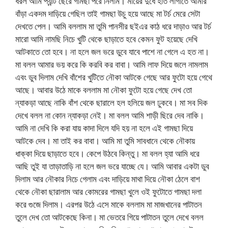
ধরল আমি প্যান্ট ছেরে গামছা পরে নিলাম। মায়ের দুধে হাত লাগাতে আমার
বাঁড়া একদম দাড়িয়ে গেছিল তাই গামছা উচু হয়ে আছে মা টর্চ মেরে সেটা
দেখতে পেল। আমি বললাম মা তুমি পানসীর ছইএর কাঠ ধরে দাড়াও আর টর্চ
মারো আমি নামছি নিচে খুটি থেকে ছাড়াতে হবে কেমন ফুট হয়েছে দেখি
আটকাতে তো হবে। না হলে জল ভরে ডুবে যাবে পাশে না গেলে এ হত না।
মা বলল আমার ভয় করে কি করবি কর বাবা। আমি লাফ দিয়ে জলে নামলাম
এবং ডুব দিলাম দেখি বাঁশের খুটিতে নৌকা আটকে গেছে আর ফুটো হয়ে গেথে
আছে। আবার উঠে মাকে বললাম মা নৌকা ফুটো হয়ে গেছে দেখ তো
ন্যাকড়া আছে নাকি বাঁশ থেকে ছারালে হল হলিয়ে জল ঢুকবে। মা সব দিক
দেখে বলল না কোন ন্যাকড়া নেই। মা বলল আমি শাড়ী ছিরে দেব নাকি।
আমি না দেখি কি করা যায় কাদা দিলে যদি হয় না হলে এই গামছা দিয়ে
আটকে দেব। মা তাই কর বাবা। আমি মা তুমি সাবধানে থেকে নৌকায়
ধাক্কা দিয়ে ছাড়াতে হবে। কেপে উঠবে কিন্তু। মা বলল হ্যা আমি ধরে
আছি তুই যা তাড়াতাড়ি না হলে জল ভরে যাচ্ছে যে। আমি আবার একটা ডুব
দিলাম আর নৌকার নিচে গেলাম এবং দাড়িয়ে মাথা দিয়ে নৌকা ঠেলে বাশ
থেকে নৌকা ছারালাম আর কোমরের গামছা খুলে ওই ফুটোতে গামছা দলা
করে গুজে দিলাম। এরপর উঠে এসে মাকে বললাম মা মাজখানের পাটাতন
তুলে দেখ তো আটকেছে কিনা। মা ভেতরে গিয়ে পাটাতন তুলে দেখে বলল