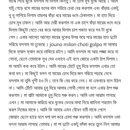
মাঝে গিয়ে ঝুকে বললাম মা দিলাম কিন্তু। মা চোখ মুখ বুজে আছে। আমি
হাটু গেড়ে বসে মায়ের গুদের বাল সরিয়ে চেরা বের করলাম এবং বাঁড়ায় একটু
থু থু লাগিয়ে নিলাম তারপর বাঁড়া ধরে মায়ের গুদে ঠেকালাম। মা হাত দিয়ে
চোখ মুখ ঢাকল। আমি আর দেরী করলাম না এক চাপে বাঁড়া মায়ের গুদে ভরে
দিলাম কিছুটা যেতে বের করে আবার দিলাম চাপ পকাত করে সব টা ধুকে
গেল। এবার আস্তে আস্তে মায়ের বুকের উপর শুয়ে পরে মায়ের হাত দুটো
সরিয়ে বললাম মা ঢুকেছে। jouno milon choti golpo মা আমার
দিকে ফ্যাল ফ্যাল করে তাকিয়ে রইল। আমি বললাম মা আর লজ্জা করে না
সোনা, ছেলে তোমাকে সুখ দেব এভাবে এই বলে জোরে একটা ঠাপ দিলাম।
মা অমনি কক করে উঠল। আমি মায়ের ঠোটে চুমু দিয়ে বললাম এবার তো
কথা বল। মা কিছুই বলল না মায়ের চোখ দিয়ে জল গরিয়ে পড়ছে দেখে
বললাম মা তুমি খুশী হও নি। তবে কি বের করে নেব। মা একবারে বলে উঠল
না। আমি ঠোঁটে আবার চুমু দিয়ে আমার লোখী সোনা মা বলে এবার ঠাপ শুরু
করলাম। মা পাল্টা আমাকে চুমু দিতে শুরু করল। আমি ওমা আরাম লাগছে
এখন। মা আমাকে জরিয়ে ধরে বুকের ভেতর মাথা নিয়ে জানিনা শয়তান কি
করল নিজের মাকে। আমি কি আবার এমন যৌবন বতী মাকে পেলে
জোয়ান ছেলে ছারে বলে ঘপা ঘপ করে চোদা শুরু করলাম। আমি বললাম ওমা
বলনা আরাম লাগছে তোমার। মা পা দুটো একটু ফাঁকা করে তুলে নিল আমার