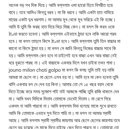
অনেক বড় সব দিক দিয়ে। আমি বল্ললাম ওমা ছারো হিতে বিপরীত হয়ে
যাবে। তবে আমিও কিন্তু ধরব। মা কি ধরবে। আমি একটা হাত নামিয়ে
মায়ের একটা দুধ ধরলাম। মা আমার মুখ থেকে মুখ সরিয়ে এই কি হচ্ছে।
আমি উ তুমি কি করছ হাত দিয়ে খিচে দিচ্ছ কেন। মা বলল কি করব ওকে
ঠাণ্ডা করতে হবেনা। আমি বল্ললাম এইভাবে ঠান্ডা হবে নাকি আরো গরম
হবে। মা বলল তাহলে কিসে ঠাণ্ডা হবে। আমি বল্ললাম তুমি তিন বাচ্চার মা
জানো না কিসে ঠান্ডা হয়। মা বলল সে জানি কিন্তু নিজের বাচ্চার সাথে কি
হয়। আমি বল্ললাম কেন হবে না চাইলেই হবে বাচ্চা এখন আর বাচ্চা নেই
ধরে বুঝতে পারছ না। এই বাচ্চাকে একবার দিলে যখন চাইবা তখন পাবা।
jouno milon choti golpo মা বলল কি বলছ তুমি তাই হয় নাকি
আমরা মা ছেলে না। মা ছেলে এসব হয় না। আমি হবে মা কেন হবেনা তুমি
খালি একবার বল দে দেখ হয় কিনা। আমার তো সে ১৫ বছর বয়স থেকে
দিতে ইচ্ছে করে সময় সুজোগ পাই নাই আজকে পাচ্ছি তুমি রাজি থাকলে দেব
মা। আমি যখন দিদিকে দিতাম তোমাকে ভেবেই দিতাম। মা রেগে গিয়ে
একদম না আমি পারবো না। আমি বল্ললাম দিদা বলেছে মাকে সুখে রাখতে
আমি কি তোমাকে এভাবে সুখ দিতে পারি না। মা বলল না আমার স্বামী
আছে। আমি বললাম স্বামী স্বামীর জায়গায় আর ছেলে ছেলের জায়গায় তবে
ছেলে বড় হয়েছে সে মাকে দিতে চাইছে কেন দিতে পারবে না। তোমারো তো