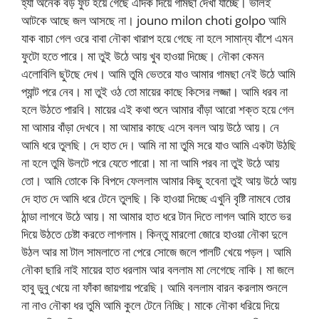
হ্যা অনেক বড় ফুট হয়ে গেছে এদিক দিয়ে গামছা দেখা যাচ্ছে। ভালই
আটকে আছে জল আসছে না। jouno milon choti golpo আমি
যাক বাচা গেল ওরে বাবা নৌকা খারাপ হয়ে গেছে না হলে সামান্য বাঁশে এমন
ফুটো হতে পারে। মা তুই উঠে আয় খুব হাওয়া দিচ্ছে। নৌকা কেমন
এলোবিলি ছুটছে দেখ। আমি তুমি ভেতরে যাও আমার গামছা নেই উঠে আমি
প্যান্ট পরে নেব। মা তুই ওঠ তো মায়ের কাছে কিসের লজ্জা। আমি ধরব না
হলে উঠতে পারবি। মায়ের এই কথা শুনে আমার বাঁড়া আরো শক্ত হয়ে গেল
মা আমার বাঁড়া দেখবে। মা আমার কাছে এসে বলল আয় উঠে আয়। নে
আমি ধরে তুলছি। দে হাত দে। আমি না মা তুমি সরে যাও আমি একটা উঠছি
না হলে তুমি উলটে পরে যেতে পারো। মা না আমি পরব না তুই উঠে আয়
তো। আমি তোকে কি বিপদে ফেললাম আমার কিছু হবেনা তুই আয় উঠে আয়
দে হাত দে আমি ধরে টেনে তুলছি। কি হাওয়া দিচ্ছে এখুনি বৃষ্টি নামবে তোর
ঠান্ডা লাগবে উঠে আয়। মা আমার হাত ধরে টান দিতে লাগল আমি হাতে ভর
দিয়ে উঠতে চেষ্টা করতে লাগলাম। কিন্তু মারলো জোরে হাওয়া নৌকা দুলে
উঠল আর মা টাল সামলাতে না পেরে সোজে জলে পালটি খেয়ে পড়ল। আমি
নৌকা ছারি নাই মায়ের হাত ধরলাম আর বললাম মা লেগেছে নাকি। মা জলে
হাবু ডুবু খেয়ে না ফাঁকা জায়গায় পরেছি। আমি বললাম বারন করলাম শুনলে
না নাও নৌকা ধর তুমি আমি কুলে টেনে নিচ্ছি। মাকে নৌকা ধরিয়ে দিয়ে