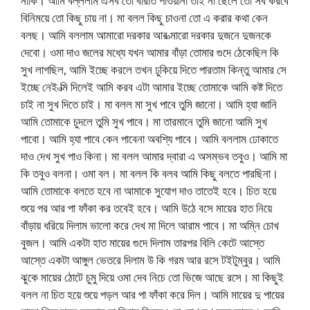
নাকি। আমি বল্ললাম এসব তো বারতি পাওয়ানা তাই না ছেলে তো সব করবে
বিনিময়ে তো কিছু চায় না। মা বলল কিছু চাওনা তো এ করার কথা কেন
বলছ। আমি বললাম আমারো দরকার আর ত্মারো দরকার দুজনে দুজনকে
দেবো। ওমা দাও জলের মধ্যে যখন আমার বাঁড়া তোমার গুদে ঠেকেছিল কি
সুখ লাগছিল, আমি ইচ্ছে করলে তখন ঢুকিয়ে দিতে পারতাম কিন্তু আমার সে
ইচ্ছে নেই ত্মি দিলেই আমি করব এটা আমার ইচ্ছে তোমাকে আমি কষ্ট দিতে
চাই না সুখ দিতে চাই। মা বলল মা সুখ পাবে তুমি জানো। আমি হ্যা জানি
আমি তোমাকে চুদলে তুমি সুখ পাবে। মা তারমানে তুমি জানো আমি সুখ
পাবো। আমি হ্যা পাবে কেন পাবেনা অবশ্যি পাবে। আমি বললাম ঢোকাতে
দাও দেখ সুখ পাও কিনা। মা বলল আমার দ্বারা এ অসম্ভব তবুও। আমি মা
কি তবুও বলনা। ওমা বল। মা বলল কি বলব আমি কিছু বলতে পারছিনা।
আমি তোমাকে বলতে হবে না আমাকে সুযোগ দাও তাতেই হবে। চিত হয়ে
শুয়ে পর আর পা ফাঁকা কর তবেই হবে। আমি উঠে বসে মায়ের হাত নিয়ে
বাঁড়ায় ধরিয়ে দিলাম ভালো করে দেখ মা দিলে আরাম পাবে। মা অম্নি চোখ
বুজল। আমি একটা হাত মায়ের গুদে দিলাম তারপর বিলি কেটে আস্তে
আস্তে একটা আঙ্গুল ভেতরে দিলাম উ কি গরম আর রসে টইটুম্বুর। আমি
ঝুকে মায়ের ঠোটে চুমু দিয়ে ওমা দেব নিচে তো ভিজে আছে রসে। মা কিছুই
বলল না চিত হয়ে শুয়ে পড়ল আর পা ফাঁকা করে দিল। আমি মায়ের দু পায়ের