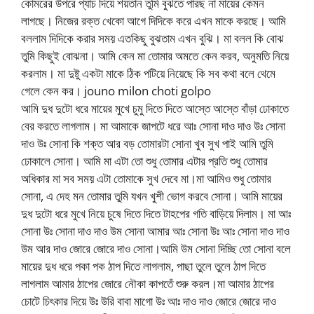
কোমরের উপরে প্যাচ দিয়ে শয়তান তুমি বুঝতে পারছ না মায়ের কেমন
লাগছে। নিজের রক্ত খেকো আগে দিদিকে করে এখন মাকে করছে। আমি
বললাম দিদিকে করার সময় এতকিছু বুঝতাম এখন বুঝি। মা বলল কি বোঝ
তুমি কিছুই বোঝনা। আমি কেন মা তোমার অমতে কেন করব, অনুমতি নিয়ে
করলাম। মা দুষ্টু একটা মাকে ঠিক পটিয়ে নিয়েছে কি সব কথা বলে থেমে
গেলে কেন কর। jouno milon choti golpo
আমি দুধ দুটো ধরে মায়ের মুখে চুমু দিতে দিতে আস্তে আস্তে বাঁড়া ঢোকাতে
বের করতে লাগলাম। মা আমাকে জাপটে ধরে আঃ সোনা দাও দাও উঃ সোনা
দাও উঃ সোনা কি শক্ত আর বড় তোমারটা সোনা খুব সুখ পাই আমি তুমি
ঢোকালে সোনা। আমি মা এটা তো শুধু তোমার এটার প্রতি শুধু তোমার
অধিকার মা সব সময় এটা তোমাকে সুখ দেবে মা।মা আমিও শুধু তোমার
সোনা, এ দেহ মন তোমার তুমি যখন খুশী ভোগ করবে সোনা। আমি মায়ের
দুধ দুটো ধরে মুখে নিয়ে চুষে দিতে দিতে টাহপের গতি বাড়িয়ে দিলাম। মা আঃ
সোনা উঃ সোনা দাও দাও উম সোনা আমার আঃ সোনা উঃ আঃ সোনা দাও দাও
উম আর দাও জোরে জোরে দাও সোনা।আমি উম সোনা দিচ্ছি তো সোনা বলে
মায়ের দুধ ধরে পকা পক ঠাপ দিতে লাগলাম, পাছা তুলে তুলে ঠাপ দিতে
লাগলাম আমার ঠাপের জোরে নৌকা কাপতেঁ শুরু করল।মা আমার ঠাপের
চোটে চিৎকার দিয়ে উঃ উরি বাবা মাগো উঃ আঃ দাও দাও জোরে জোরে দাও