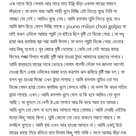
এক লাফে উঠে গেলাম আর সারে সাত ইঞ্ছি বাঁড়া একদম মায়ের সামনে
দাঁড়ানো। মা বলল দারা আমি শাড়ী খুলে দিচ্ছি এটা নিংড়ে মুছে নিবি গা
গামছা তো নেই। আমিও মুছে নেব। আমি বললাম তুমি নিংড়ে মুছে নাও
আমি জাল ছিচে ফেলে দিচ্ছি ফাকে। jouno milon choti golpo মা
তাই করল এদিকে আমার প্যান্ট যে বাইরে ছিল বৃষ্টি তে ভিজে গেছে। মা শুধু
ছায়া আর ব্লাউজ ব্রা পরা আমি উলঙ্গ। মা বলল প্যান্ট ভিজে গেছে ভেতরে
আয় কিছু হবেনা। খুব জোরে বৃষ্টি নেমেছে। কেউ তো নেই মায়ের কাছে
কিসের লজ্জা বিপদে পরেছি বৃষ্টি আর হাওয়া ঠান্ডা আমাদের দুজনের লাগবে।
আমি বাধ্যহয়ে মায়ের সাথে ভেতরে গেলাম পানসী নৌকা সব জানলা আগেই
দেওয়া ছিল এবার এদিকের দরজা বন্ধ করলাম ঝম ঝমিয়ে বৃষ্টি শুরু হল। মা
বলল খুব হাওয়া দিচ্ছে এখন ঠান্ডা লাগছে। আমি বললাম তুমিও তো সব
ভিজে যেমন ছায়া তেমন ব্লাউজ খুলে ফেলবে নাকি। মা বলল কি করব সত্যি
থান্ডা লাগছে এখন। আমি বললাম খুলে ফেল না কি হবে আমিও তো খুলে
আছি। মা খুললে যে বেশী ঠাণ্ডা লাগবে আর কি করে গরম হব আমরা।
আমি খুলে তো ফেল না হলে জর আসতে পারে তোমার। আমি দেখছি ওইটার
মধ্যে কিছু আছে কিনা। তুমি খোলো তো বেচে থাকলে পরতে পারবে। মা
বলছিস খুলতে। আমি হ্যা এখন আর হাওয়া আসবে না। আমি একটু উঠে
মায়ের কাছে গিয়ে থলিতে হাত দিলাম কিছু পাই নাকি। ফলে আমার বাঁড়া লক