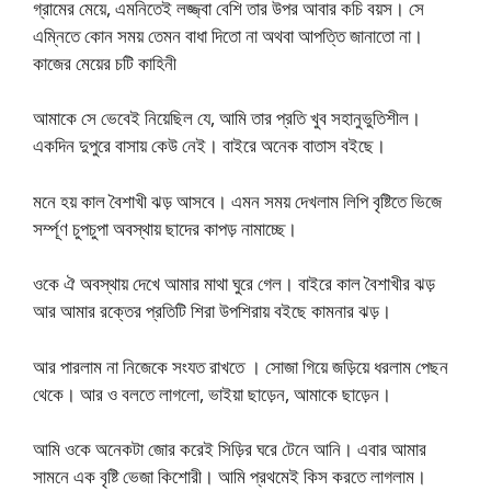
গ্রামের মেয়ে, এমনিতেই লজ্জ্বা বেশি তার উপর আবার কচি বয়স। সে
এম্নিতে কোন সময় তেমন বাধা দিতো না অথবা আপত্তি জানাতো না।
কাজের মেয়ের চটি কাহিনী
আমাকে সে ভেবেই নিয়েছিল যে, আমি তার প্রতি খুব সহানুভুতিশীল।
একদিন দুপুরে বাসায় কেউ নেই। বাইরে অনেক বাতাস বইছে।
মনে হয় কাল বৈশাখী ঝড় আসবে। এমন সময় দেখলাম লিপি বৃষ্টিতে ভিজে
সর্ম্পূণ চুপচুপা অবস্থায় ছাদের কাপড় নামাচ্ছে।
ওকে ঐ অবস্থায় দেখে আমার মাথা ঘুরে গেল। বাইরে কাল বৈশাখীর ঝড়
আর আমার রক্তের প্রতিটি শিরা উপশিরায় বইছে কামনার ঝড়।
আর পারলাম না নিজেকে সংযত রাখতে । সোজা গিয়ে জড়িয়ে ধরলাম পেছন
থেকে। আর ও বলতে লাগলো, ভাইয়া ছাড়েন, আমাকে ছাড়েন।
আমি ওকে অনেকটা জোর করেই সিড়ির ঘরে টেনে আনি। এবার আমার
সামনে এক বৃষ্টি ভেজা কিশোরী। আমি প্রথমেই কিস করতে লাগলাম।