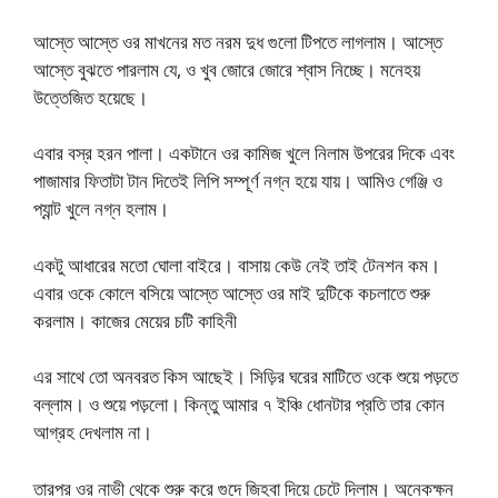
আস্তে আস্তে ওর মাখনের মত নরম দুধ গুলো টিপতে লাগলাম। আস্তে
আস্তে বুঝতে পারলাম যে, ও খুব জোরে জোরে শ্বাস নিচ্ছে। মনেহয়
উত্তেজিত হয়েছে।
এবার বস্র হরন পালা। একটানে ওর কামিজ খুলে নিলাম উপরের দিকে এবং
পাজামার ফিতাটা টান দিতেই লিপি সম্পূর্ণ নগ্ন হয়ে যায়। আমিও গেঞ্জি ও
প্যান্ট খুলে নগ্ন হলাম।
একটু আধারের মতো ঘোলা বাইরে। বাসায় কেউ নেই তাই টেনশন কম।
এবার ওকে কোলে বসিয়ে আস্তে আস্তে ওর মাই দুটিকে কচলাতে শুরু
করলাম। কাজের মেয়ের চটি কাহিনী
এর সাথে তো অনবরত কিস আছেই। সিড়ির ঘরের মাটিতে ওকে শুয়ে পড়তে
বল্লাম। ও শুয়ে পড়লো। কিন্তু আমার ৭ ইঞ্চি ধোনটার প্রতি তার কোন
আগ্রহ দেখলাম না।
তারপর ওর নাভী থেকে শুরু করে গুদে জিহবা দিয়ে চেটে দিলাম। অনেকক্ষন