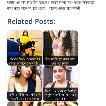
শুনেছি ওর নাকি বিয়ে ঠিক হয়েছে। ভালই আমার সাথে করার অভিজ্ঞতাটা
বাসর রাতে কাজে লাগাতে পারবে। কাজের মেয়ের চটি কাহিনী
Related Posts:
devil fuck princess
তিন খানকি চুদে গুদের ঝোল
রাক্ষস এর সাথে রাজকন্যার…
বের করে দিলাম
lick my pussy baby
মামী ও বৌদির পর সেক্সি মাগী
কামুকি বান্ধবীদের সাথে চরম
বান্ধবী চোদার চান্স পেলাম
সেক্স করা