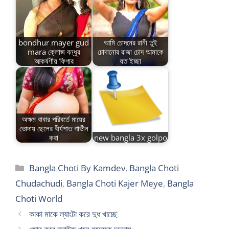
bondhur mayer gud
আমি চোদনের রানী তুই
mara ক্লোজ বন্ধুর
চোদানোর রাজা চোদ আমাকে
আকর্ষণীয় ফিগার
যত ইচ্ছা
অক্ষম বাবার পরিবর্তে মায়ের
ভোদায় ছেলের বীর্যপাত গাভীন
করা
new bangla 3x golpo
Categories
Bangla Choti By Kamdev
,
Bangla Choti
Chudachudi
,
Bangla Choti Kajer Meye
,
Bangla
Choti World
কাকা মাকে ল্যাংটা করে দুধ খাচ্ছে