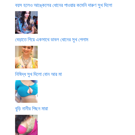
বয়স হলেও আঙ্কেলের ধোনের পাওয়ার কমেনি দারুণ সুখ দিলো
বেড়াতে গিয়ে একসাথে ডাবল ধোনের সুখ পেলাম
নিষিদ্ধ সুখ দিলো বোন আর মা
বুড়ি নানীর পিছন মারা