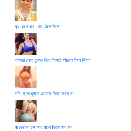
মুখ চেপে ধরে ধোন ঠেলে দিলো
কাজের মেয়ে চুদতে দিয়ে নিজেই পাঁচশো টাকা নিলো
কচি ছেলে চুদতে এসেছে নিয়ম জানে না
মা ছেলের রস আর মালে ভিজে জব জব