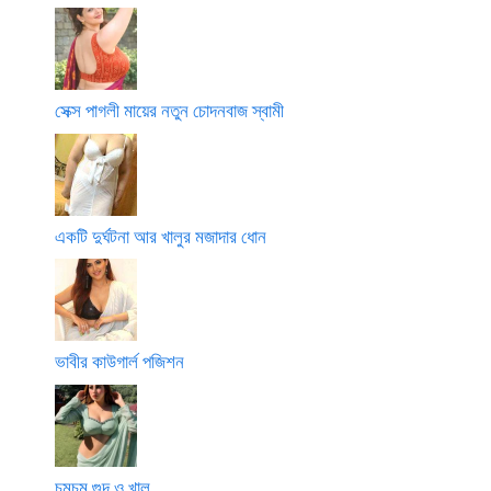
সেক্স পাগলী মায়ের নতুন চোদনবাজ স্বামী
একটি দুর্ঘটনা আর খালুর মজাদার ধোন
ভাবীর কাউগার্ল পজিশন
চমচম গুদ ও খালু