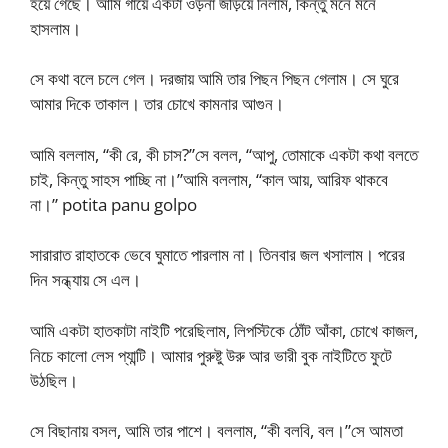
হয়ে গেছে। আমি গায়ে একটা ওড়না জড়িয়ে নিলাম, কিন্তু মনে মনে
হাসলাম।
সে কথা বলে চলে গেল। দরজায় আমি তার পিছন পিছন গেলাম। সে ঘুরে
আমার দিকে তাকাল। তার চোখে কামনার আগুন।
আমি বললাম, “কী রে, কী চাস?”সে বলল, “আপু, তোমাকে একটা কথা বলতে
চাই, কিন্তু সাহস পাচ্ছি না।”আমি বললাম, “কাল আয়, আরিফ থাকবে
না।” potita panu golpo
সারারাত রাহাতকে ভেবে ঘুমাতে পারলাম না। তিনবার জল খসালাম। পরের
দিন সন্ধ্যায় সে এল।
আমি একটা হাতকাটা নাইটি পরেছিলাম, লিপস্টিকে ঠোঁট আঁকা, চোখে কাজল,
নিচে কালো লেস প্যান্টি। আমার পুরুষ্টু উরু আর ভারী বুক নাইটিতে ফুটে
উঠছিল।
সে বিছানায় বসল, আমি তার পাশে। বললাম, “কী বলবি, বল।”সে আমতা