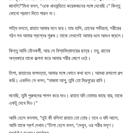
জানলি?”মিনা বলল, “ওকে ধানমন্ডিতে কয়েকজনের সঙ্গে দেখেছি।” কিন্তু
কোনো প্রমাণ দিতে পারল না।
সত্যি বলতে, রাহাত আমার মনে ধরে। তার হাসি, চোখের গভীরতা, শরীরের
গঠন সব আমার স্বপ্নের পুরুষ। তাকে দেখলেই আমার গুদে আগুন জ্বলে।
কিন্তু আমি যৌনকর্মী, আর সে বিশ্ববিদ্যালয়ের ছাত্র। তবু, রাতের
অন্ধকারে তাকে কল্পনা করে আমার শরীর জেগে ওঠে।
তিশা, রাহাতের বাগদত্তা, আমার সঙ্গে ফোনে কথা বলে। আমরা রসালো গল্প
করি। একদিন সে বলল, “নাজমা আপু, তুমি তো মিরপুরের রানি।
শুনেছি, তুমি পুরুষদের পাগল করে দাও। রাহাত যদি তোমার কাছে যায়, তাকে
একটু দেখে দিও।”
আমি হেসে বললাম, “তুই কী বলিস! রাহাত তো তোর। তবে ও যদি আসে,
আমি তাকে স্বর্গ দেখাব।”তিশা হেসে বলল, “দেখুন, ওর শরীর মসৃণ।
potita panu golpo