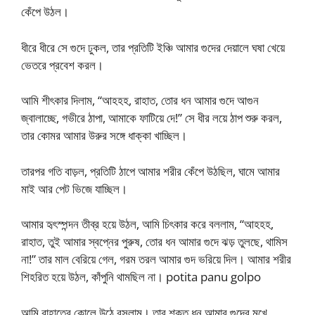
কেঁপে উঠল।
ধীরে ধীরে সে গুদে ঢুকল, তার প্রতিটি ইঞ্চি আমার গুদের দেয়ালে ঘষা খেয়ে
ভেতরে প্রবেশ করল।
আমি শীৎকার দিলাম, “আহহহ, রাহাত, তোর ধন আমার গুদে আগুন
জ্বালাচ্ছে, গভীরে ঠাপা, আমাকে ফাটিয়ে দে!” সে ধীর লয়ে ঠাপ শুরু করল,
তার কোমর আমার উরুর সঙ্গে ধাক্কা খাচ্ছিল।
তারপর গতি বাড়ল, প্রতিটি ঠাপে আমার শরীর কেঁপে উঠছিল, ঘামে আমার
মাই আর পেট ভিজে যাচ্ছিল।
আমার হৃৎস্পন্দন তীব্র হয়ে উঠল, আমি চিৎকার করে বললাম, “আহহহ,
রাহাত, তুই আমার স্বপ্নের পুরুষ, তোর ধন আমার গুদে ঝড় তুলছে, থামিস
না!” তার মাল বেরিয়ে গেল, গরম তরল আমার গুদ ভরিয়ে দিল। আমার শরীর
শিহরিত হয়ে উঠল, কাঁপুনি থামছিল না। potita panu golpo
আমি রাহাতের কোলে উঠে বসলাম। তার শক্ত ধন আমার গুদের মুখে