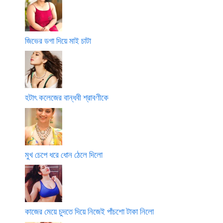
জিভের ডগা দিয়ে মাই চাটা
হটাৎ কলেজের বান্ধবী শ্রাবণীকে
মুখ চেপে ধরে ধোন ঠেলে দিলো
কাজের মেয়ে চুদতে দিয়ে নিজেই পাঁচশো টাকা নিলো