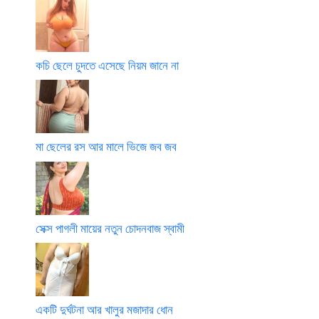
কচি ছেলে চুদতে এসেছে নিয়ম জানে না
মা ছেলের রস আর মালে ভিজে জব জব
সেক্স পাগলী মায়ের নতুন চোদনবাজ স্বামী
একটি দুর্ঘটনা আর খালুর মজাদার ধোন