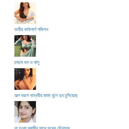
ভাবীর কাউগার্ল পজিশন
চমচম গুদ ও খালু
অল্প বয়সে বান্ধবীর জামা খুলে দুধ চুসিয়েছে
না হওয়া স্বামীর সাথে সুখের যৌনাচার