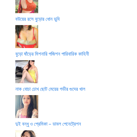
বউয়ের রসে বুড়োর ধোন ডুবি
বুড়ো ষাঁড়ের মিশনারি পজিশন পারিবারিক কাহিনী
নাক বোচা চোখ ছোট মেয়ের গভীর গুদের খাল
দুই বন্ধু ও প্রেমিকা – ডাবল পেনেট্রেশন