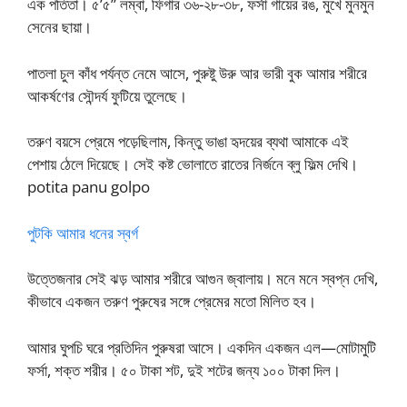
এক পতিতা। ৫’৫” লম্বা, ফিগার ৩৬-২৮-৩৮, ফর্সা গায়ের রঙ, মুখে মুনমুন
সেনের ছায়া।
পাতলা চুল কাঁধ পর্যন্ত নেমে আসে, পুরুষ্টু উরু আর ভারী বুক আমার শরীরে
আকর্ষণের সৌন্দর্য ফুটিয়ে তুলেছে।
তরুণ বয়সে প্রেমে পড়েছিলাম, কিন্তু ভাঙা হৃদয়ের ব্যথা আমাকে এই
পেশায় ঠেলে দিয়েছে। সেই কষ্ট ভোলাতে রাতের নির্জনে ব্লু ফিল্ম দেখি।
potita panu golpo
পুটকি আমার ধনের স্বর্গ
উত্তেজনার সেই ঝড় আমার শরীরে আগুন জ্বালায়। মনে মনে স্বপ্ন দেখি,
কীভাবে একজন তরুণ পুরুষের সঙ্গে প্রেমের মতো মিলিত হব।
আমার ঘুপচি ঘরে প্রতিদিন পুরুষরা আসে। একদিন একজন এল—মোটামুটি
ফর্সা, শক্ত শরীর। ৫০ টাকা শট, দুই শটের জন্য ১০০ টাকা দিল।