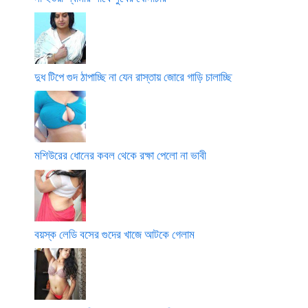
দুধ টিপে গুদ ঠাপাচ্ছি না যেন রাস্তায় জোরে গাড়ি চালাচ্ছি
মশিউরের ধোনের কবল থেকে রক্ষা পেলো না ভাবী
বয়স্ক লেডি বসের গুদের খাজে আটকে গেলাম