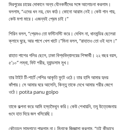
মিরপুরের চায়ের দোকানে অন্য যৌনকর্মীদের সঙ্গে আলোচনা করলাম।
বললাম, “এদের ধন নয়, যেন কাঠ। কোনো আরাম নেই। কেউ গান গায়,
কেউ মশা মারে। এজন্যই প্রেম চাই।”
শিরিন বলল, “প্রেমও তো ফস্টিনস্টি করে। দেখিস না, ধানমন্ডির ছেলেরা
ক্লাবে ঘুরে, আর পাশে খেপ খাটে।”মিনা বলল, “রাহাতও তো ওই দলে।”
রাহাত পাশের গলির ছেলে, ঢাকা বিশ্ববিদ্যালয়ের শিক্ষার্থী। ২২ বছর বয়স,
৫’১০” লম্বা, ফিট শরীর, হ্যান্ডসাম মুখ।
তার টাইট টি-শার্টে পেশির আকৃতি ফুটে ওঠে। তার হাসি আমার হৃদয়
কাঁপায়। সে আমার ঘরে আসেনি, কিন্তু তাকে দেখে আমার শরীর জেগে
ওঠে। potita panu golpo
তাকে কল্পনা করে আমি হস্তমৈথুন করি। কেউ শেখায়নি, তবু উত্তেজনায়
গুদে হাত দিয়ে জল খসিয়েছি।
কৌতূহল সামলাতে পারলাম না। মিনাকে জিজ্ঞাসা করলাম, “তুই কীভাবে