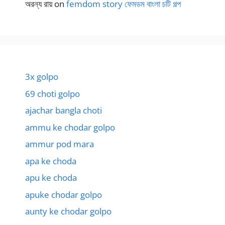
অরন্য রায়
on
femdom story ফেমডম বাংলা চটি গল্প
3x golpo
69 choti golpo
ajachar bangla choti
ammu ke chodar golpo
ammur pod mara
apa ke choda
apu ke choda
apuke chodar golpo
aunty ke chodar golpo