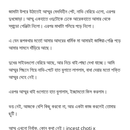
জামাটা উপরে উঠাতেই আম্মুর মেদবিহীন পেট, নাভি বেরিয়ে এলো, এরপর
দুধজোড়া। আম্মু একহাতে ওদুটোকে ঢেকে আরেকহাতে আমার থেকে
স্যান্ডো গেঞ্জিটা নিলো। এরপর মাথাটা গলিয়ে পড়ে নিলো।
এ যেন রূপকথার মতো! আমার আদরের ধার্মিক মা আমারই জাঙ্গিয়া-গেঞ্জি পড়ে
আমার সামনে দাঁড়িয়ে আছে।
দুধের সাইডগুলো বেরিয়ে আছে, আর নিচে থাই-পাছা দেখা যাচ্ছে। আমি
আম্মুর পিছনে গিয়ে নাভি-পেটে হাত বুলাতে লাগলাম, বাধা দেয়ার মতো শক্তি
আম্মুর দেহে নেই।
এরপর আম্মুর থাই গুলোতে হাত বুলালাম, ইচ্ছামতো কিস করলাম।
ভয় নেই, আজকে বেশি কিছু করবো না, আর একটা কাজ করলেই তোমার
ছুটি।
আম্মু এখনো নির্বাক, কোন কথা নেই। incest choti x