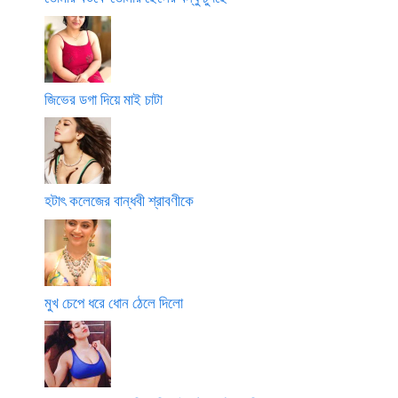
জিভের ডগা দিয়ে মাই চাটা
হটাৎ কলেজের বান্ধবী শ্রাবণীকে
মুখ চেপে ধরে ধোন ঠেলে দিলো