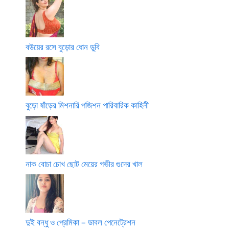
বউয়ের রসে বুড়োর ধোন ডুবি
বুড়ো ষাঁড়ের মিশনারি পজিশন পারিবারিক কাহিনী
নাক বোচা চোখ ছোট মেয়ের গভীর গুদের খাল
দুই বন্ধু ও প্রেমিকা – ডাবল পেনেট্রেশন