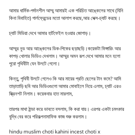
আমার ধার্মিক-পর্দানশীল আম্মু আমারই এক পরিচিত আঙ্কেলের সাথে (যিনি
কিনা বিবাহিত) গার্লফ্রেন্ডের মতো আলাপ করছে,আর সেক্স-চ্যাট করছে।
চ্যাট মিডিয়া দেখে আমার হার্টফেইল হওয়ার জোগাড়।
আম্মুর নুড আর আঙ্কেলের ডিক-পিকের ছড়াছড়ি।কয়েকটা ফিঙ্গারিং আর
কাপড় খোলার ভিডিও দেখলাম। আম্মুর অমন রূপ দেখে আমার মনে হলো
পুরো পৃথিবীটা যেন উলটে গেলো।
কিন্তু, পৃথিবী উলটে গেলেও কি আর মায়ের প্রতি ছেলের টান কমে? আমি
তাড়াতাড়ি ছবি আর ভিডিওগুলো আমার মোবাইলে নিয়ে এলাম, চ্যাট এরও
স্ক্রিনশট নিলাম। কয়েকবার হাত মারলাম,
তারপর মাথা ঠান্ডা করে ভাবতে বসলাম, কি করা যায়। এরপর একটা চমৎকার
বুদ্ধি বের করে পরিকল্পনামাফিক কাজ শুরু করলাম।
hindu muslim choti kahini incest choti x