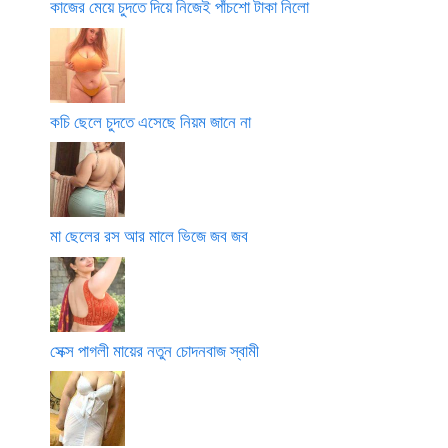
কাজের মেয়ে চুদতে দিয়ে নিজেই পাঁচশো টাকা নিলো
কচি ছেলে চুদতে এসেছে নিয়ম জানে না
মা ছেলের রস আর মালে ভিজে জব জব
সেক্স পাগলী মায়ের নতুন চোদনবাজ স্বামী