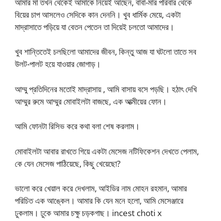
আমার মা তখন থেকেই আমাকে নিয়েই আছেন, বাবা-মার পরিবার থেকে
বিয়ের চাপ আসলেও সেদিকে কান দেননি। খুব ধার্মিক মেয়ে, একটা
মাদ্রাসাতে পড়িয়ে যা বেতন পেতেন তা দিয়েই চলতো আমাদের।
খুব শান্তিতেই চলছিলো আমাদের জীবন, কিন্তু আজ যা ঘটলো তাতে সব
উলট-পালট হয়ে যাওয়ার জোগাড়।
আম্মু প্রতিদিনের মতোই মাদ্রাসায় , আমি বাসায় বসে পড়ছি। হঠাৎ দেখি
আম্মুর রুমে আম্মুর মোবাইলটা বাজছে, এক আত্মীয়ের ফোন।
আমি ফোনটা রিসিভ করে কথা বলা শেষ করলাম।
মোবাইলটা আবার রাখতে গিয়ে একটা মেসেজ নটিফিকেশন দেখতে পেলাম,
কে যেন মেসেজ পাঠিয়েছে, কিছু খেয়েছো?
ভালো করে খেয়াল করে দেখলাম, আইডির নাম মোহন রহমান, আমার
পরিচিত এক আঙ্কেল। আমার কি যেন মনে হলো, আমি মেসেঞ্জারে
ঢুকলাম। ঢুকে আমার চক্ষু চড়কগাছ। incest choti x