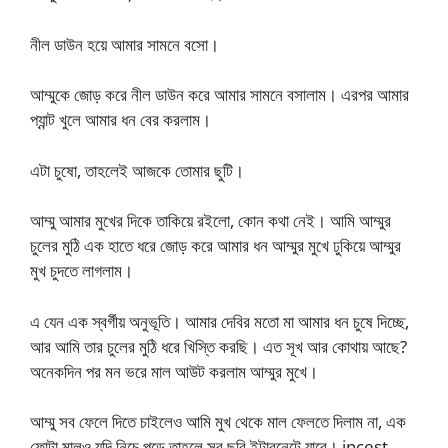
নীল ডাউন হয়ে আমার সামনে বসো।
আম্মুকে জোড় করে নীল ডাউন করে আমার সামনে বসালাম। এরপর আমার
প্যান্ট খুলে আমার ধন বের করলাম।
এটা চুষো, তাহলেই আজকে তোমার ছুটি।
আম্মু আমার মুখের দিকে তাকিয়ে রইলো, কোন কথা নেই। আমি আম্মুর
চুলের মুঠি এক হাতে ধরে জোড় করে আমার ধন আম্মুর মুখে ঢুকিয়ে আম্মুর
মুখ চুদতে লাগলাম।
এ যেন এক স্বর্গীয় অনুভূতি। আমার দেবির মতো মা আমার ধন চুষে দিচ্ছে,
আর আমি তার চুলের মুঠি ধরে খিস্তি করছি। এত সূখ আর কোথায় আছে?
অনেকদিন পর মন ভরে মাল আউট করলাম আম্মুর মুখে।
আম্মু সব ফেলে দিতে চাইলেও আমি মুখ থেকে মাল ফেলতে দিলাম না, এক
ফোটা মালও যদি নিচে পড়ে তাহলে সব ছবি ইন্টারনেটে যাবে। incest