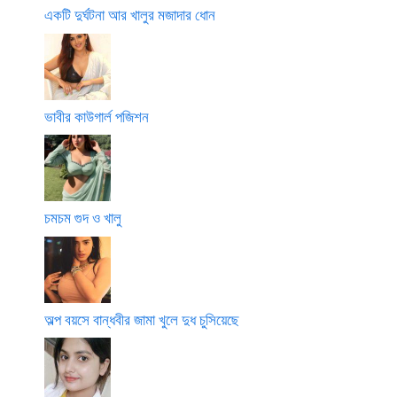
একটি দুর্ঘটনা আর খালুর মজাদার ধোন
ভাবীর কাউগার্ল পজিশন
চমচম গুদ ও খালু
অল্প বয়সে বান্ধবীর জামা খুলে দুধ চুসিয়েছে