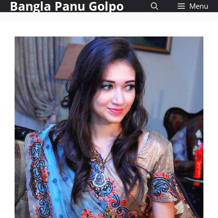
Bangla Panu Golpo
Skip
Menu
to
content