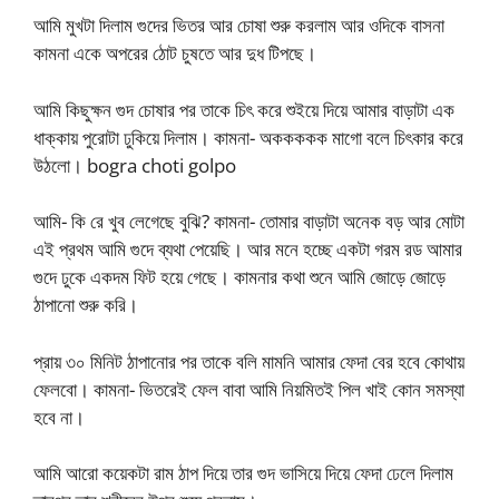
আমি মুখটা দিলাম গুদের ভিতর আর চোষা শুরু করলাম আর ওদিকে বাসনা
কামনা একে অপরের ঠোট চুষতে আর দুধ টিপছে।
আমি কিছুক্ষন গুদ চোষার পর তাকে চিৎ করে শুইয়ে দিয়ে আমার বাড়াটা এক
ধাক্কায় পুরোটা ঢুকিয়ে দিলাম। কামনা- অককককক মাগো বলে চিৎকার করে
উঠলো। bogra choti golpo
আমি- কি রে খুব লেগেছে বুঝি? কামনা- তোমার বাড়াটা অনেক বড় আর মোটা
এই প্রথম আমি গুদে ব্যথা পেয়েছি। আর মনে হচ্ছে একটা গরম রড আমার
গুদে ঢুকে একদম ফিট হয়ে গেছে। কামনার কথা শুনে আমি জোড়ে জোড়ে
ঠাপানো শুরু করি।
প্রায় ৩০ মিনিট ঠাপানোর পর তাকে বলি মামনি আমার ফেদা বের হবে কোথায়
ফেলবো। কামনা- ভিতরেই ফেল বাবা আমি নিয়মিতই পিল খাই কোন সমস্যা
হবে না।
আমি আরো কয়েকটা রাম ঠাপ দিয়ে তার গুদ ভাসিয়ে দিয়ে ফেদা ঢেলে দিলাম