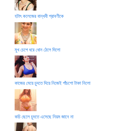
হটাৎ কলেজের বান্ধবী শ্রাবণীকে
মুখ চেপে ধরে ধোন ঠেলে দিলো
কাজের মেয়ে চুদতে দিয়ে নিজেই পাঁচশো টাকা নিলো
কচি ছেলে চুদতে এসেছে নিয়ম জানে না