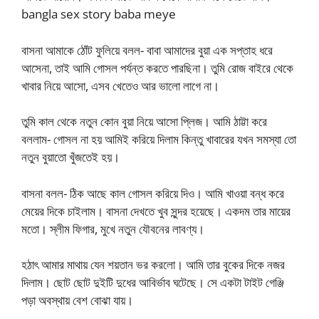
bangla sex story baba meye
বাসনা আমাকে ঠোঁট ফুলিয়ে বলল- বাবা আমাদের বুয়া এক সপ্তাহ ধরে
আসেনা, তাই আমি গোসল পর্যন্ত করতে পারছিনা। তুমি রোজ বাইরে থেকে
খাবার নিয়ে আসো, এসব খেতেও আর ভালো লাগে না।
তুমি কাল থেকে নতুন কোন বুয়া নিয়ে আসো প্লিজ। আমি ঠাট্টা করে
বললাম- গোসল না হয় আমিই করিয়ে দিলাম কিন্তু খাবারের যখন সমস্যা তো
নতুন বুয়াতো খুঁজতেই হয়।
বাসনা বলল- ঠিক আছে কাল গোসল করিয়ে দিও। আমি খাওয়া বন্ধ করে
মেয়ের দিকে চাইলাম। বাসনা দেখতে খুব সুন্দর হয়েছে। একদম তার মায়ের
মতো। স্লীম ফিগার, মুখে নতুন যৌবনের লাবণ্য।
হঠাৎ আমার মাথায় যেন শয়তান ভর করলো। আমি তার বুকের দিকে নজর
দিলাম। ছোট ছোট দুইটি দুধের আবির্ভাব ঘটেছে। সে একটা টাইট গেঞ্জি
পড়া অবস্থায় বেশ বোঝা যায়।