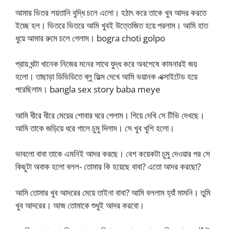
আমার ভিতর শয়তানি বুদ্ধি চলে এলো। হঠাৎ করে তাকে খুব আদর করতে
ইচ্ছে হল। ভিতরে ভিতরে আমি খুবই উত্তেজিত হয়ে পরলাম। আমি হাত
ধুয়ে আমার রুমে চলে গেলাম। bogra choti golpo
প্রায় ঘন্টা খানেক নিজের মনের সাথে যুদ্ধ করে অবশেষে কামনারই জয়
হলো। তাছাড়া ডিভিডিতে ব্লু ফিল্ম দেখে আমি ভয়ানক এক্সাইটেড হয়ে
পরেছিলাম। bangla sex story baba meye
আমি ধীরে ধীরে মেয়ের শোবার ঘরে গেলাম। গিয়ে দেখি সে টিভি দেখছে।
আমি তাকে জড়িয়ে ধরে গালে চুমু দিলাম। সে খুব খুশি হলো।
ভাবলো বাবা তাকে এমনিই আদর করছে। বেশ কয়েকটা চুমু দেওয়ার পর সে
কিছুটা অবাক হলো বলল- তোমার কি হয়েছে বাবা? এতো আদর করছো?
আমি তোমার খুব আদরের মেয়ে তাইনা বাবা? আমি বললাম হ্যাঁ মামনি। তুমি
খুব আদরের। আজ তোমাকে শুধুই আদর করবো।