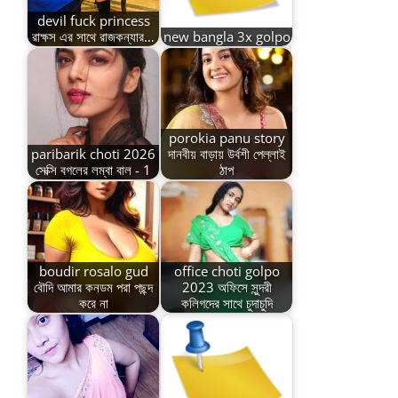
devil fuck princess
রাক্ষস এর সাথে রাজকন্যার…
new bangla 3x golpo
porokia panu story
paribarik choti 2026
দানবীয় বাড়ায় উর্বশী পেল্লাই
সেক্সি বগলের লম্বা বাল - 1
ঠাপ
boudir rosalo gud
office choti golpo
বৌদি আমার কনডম পরা পছন্দ
2023 অফিসে সুন্দরী
করে না
কলিগদের সাথে চুদাচুদি