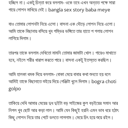
হচ্ছিল না। একটু চিন্তা করে বললাম- ওকে তবে এখন অন্তত পক্ষে সারা
গায়ে লোশন মাখিয়ে দেই। bangla sex story baba meye
যাও তোমার লোশনটা নিয়ে এসো। বাসনা এক দৌড়ে লোশন নিয়ে এলো।
আমি তাকে বিছানায় বসিয়ে খুব গম্ভির ভঙ্গিতে তার হাতে প গলায় লোশন
লাগিয়ে দিলাম।
তারপর তাকে বললাম দেখিতো মামনি তোমার জামাটা খোল। গায়েও মাখাতে
হবে, নইলে শরীর খারাপ করতে পারে। বাসনা একটু ইতস্তত করছিল।
আমি হালকা ধমক দিয়ে বললাম- বোকা মেয়ে বাবার কথা শুনতে হয় বলে
আমিই তাকে বিছানাতে শুইয়ে দিয়ে গেঞ্জিটা খুলে দিলাম। bogra choti
golpo
তাকিয়ে দেখি আমার মেয়ের দুধ দুইটা বড় সাইজের কুল বড়ইয়ের সমান আর
নিপল খুব ছোট আর কড়া লাল। আমি যেন কিছুই হয়নি এমন ভাব ধরে হঠাৎ
কিছু লোশন নিয়ে তার পেটে ডলতে লাগলাম। মেয়ে চিৎ হয়ে শুয়ে রইল।