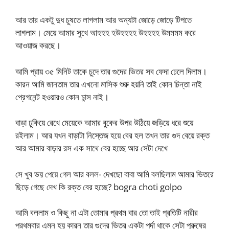
আর তার একটু দুধ চুষতে লাগলাম আর অন্যটা জোড়ে জোড়ে টিপতে
লাগলাম। মেয়ে আমার সুখে আহহহ হউহহহহ উহহহহ উমমমম করে
আওয়াজ করছে।
আমি প্রায় ৩৫ মিনিট তাকে চুদে তার গুদের ভিতর সব ফেদা ঢেলে দিলাম।
কারন আমি জানতাম তার এখনো মাসিক শুরু হয়নি তাই কোন চিন্তা নাই
প্রেগনেন্ট হওয়ারও কোন চান্স নাই।
বাড়া ঢুকিয়ে রেখে মেয়েকে আমার বুকের উপর উঠিয়ে জড়িয়ে ধরে শুয়ে
রইলাম। আর যখন বাড়াটা নিস্তেজ হয়ে বের হল তখন তার গুদ বেয়ে রক্ত
আর আমার বাড়ার রস এক সাথে বের হচ্ছে আর সেটা দেখে
সে খুব ভয় পেয়ে গেল আর বলল- দেখছো বাবা আমি বলছিলাম আমার ভিতরে
ছিড়ে গেছে দেখ কি রক্ত বের হচ্ছে? bogra choti golpo
আমি বললাম ও কিছু না এটা তোমার প্রথম বার তো তাই প্রতিটি নারীর
প্রথমবার এমন হয় কারন তার গুদের ভিতর একটা পর্দা থাকে সেটা পুরুষের