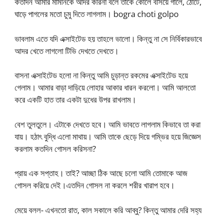
কতদিন আমার মামনিকে আদর করিনা বলে তাকে কোলে বসিয়ে গালে, ঠোঁটে,
ঘাড়ে পাগলের মতো চুমু দিতে লাগলাম। bogra choti golpo
ভাবলাম এতে যদি এক্সাইটেড হয় তাহলে ভালো। কিন্তু না সে নির্বিকারভাবে
আদর খেতে লাগলো টিভি দেখতে দেখতে।
বাসনা এক্সাইটেড হলো না কিন্তু আমি চুড়ান্ত রকমের এক্সাইটেড হয়ে
গেলাম। আমার বাড়া দাড়িয়ে লোহার আকার ধারন করলো। আমি আলতো
করে একটি হাত তার একটা দুধের উপর রাখলাম।
বেশ তুলতুলে। এটাকে দেখতে হবে। আমি ভাবতে লাগলাম কিভাবে তা করা
যায়। হঠাৎ বুদ্ধি এলো মাথায়। আমি তাকে ছেড়ে দিয়ে গম্ভির হয়ে জিজ্ঞেস
করলাম কতদিন গোসল করিসনা?
প্রায় এক সপ্তাহ। তাই? আচ্ছা ঠিক আছে চলো আমি তোমাকে আজ
গোসল করিয়ে দেই।এতদিন গোসল না করলে শরীর খারাপ হবে।
মেয়ে বলল- এখনতো রাত, কাল সকালে করি আব্বু? কিন্তু আমার দেরি সহ্য