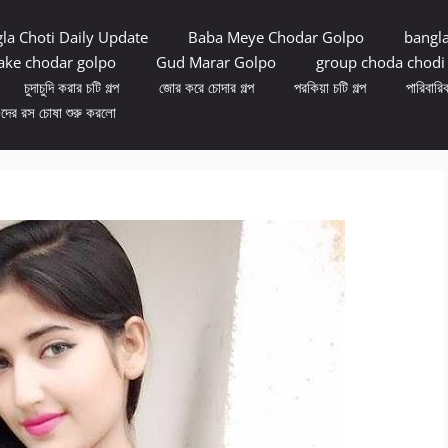
la Choti Daily Update
Baba Meye Chodar Golpo
bangl
ke chodar golpo
Gud Marar Golpo
group choda chodi
চুদাচুদি করার চটি গল্প
জোর করে চোদার গল্প
পরকিয়া চটি গল্প
পারিবারিক
ুদের রস চোষা শুরু করলো