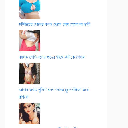
মশিউরের ধোনের কবল থেকে রক্ষা পেলো না ভাবী
বয়স্ক লেডি বসের গুদের খাজে আটকে গেলাম
আমার কথায় পুলিশ চলে তোকে চুদে রক্ষিতা করে
রাখবো