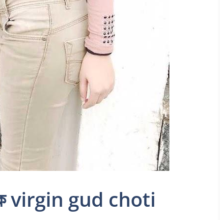
র ঝলক virgin gud choti