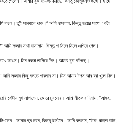
া করতে গেলেন। আমার বুক ধড়ফড় করছে, কিন্তু কৌতূহলও হচ্ছে। ছাদে
পি করল। তুই সাবধানে থাক।” আমি হাসলাম, কিন্তু ভয়ের সাথে একটা
 আমি লজ্জায় মাথা নামালাম, কিন্তু পা নিজে নিজে এগিয়ে গেল।
, চোখে আগুন। মিম দরজা লাগিয়ে দিল। আমার বুক কাঁপছে।
 আমি লজ্জায় কিছু বলতে পারলাম না। মিম আমার টপস আর ব্রা খুলে দিল।
়েরি বোঁটায় মুখ লাগালেন, জোরে চুষলেন। আমি শীতকার দিলাম, “আহহ,
 টিপলেন। আমার দুধ নরম, কিন্তু টানটান। আমি বললাম, “উফ, রাহাত ভাই,