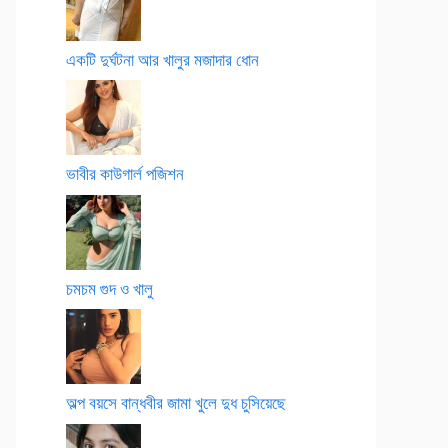
একটি দুর্ঘটনা আর খালুর মজাদার ধোন
ভাবীর কাউগার্ল পজিশন
চমচম গুদ ও খালু
অল্প বয়সে বান্ধবীর জামা খুলে দুধ চুসিয়েছে