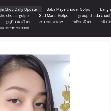
la Choti Daily Update
Baba Meye Chodar Golpo
bangl
ke chodar golpo
Gud Marar Golpo
group choda chodi
চুদাচুদি করার চটি গল্প
জোর করে চোদার গল্প
পরকিয়া চটি গল্প
পারিবারিক
ুদের রস চোষা শুরু করলো