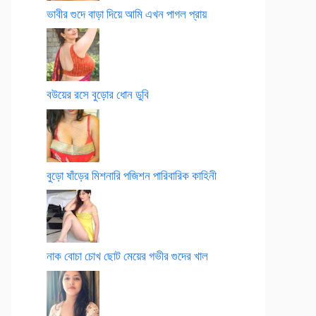
ভাবীর গুদে বাড়া দিয়ে আমি এখন পাগল প্রায়
বউয়ের রসে বুড়োর ধোন ডুবি
বুড়ো ষাঁড়ের মিশনারি পজিশন পারিবারিক কাহিনী
নাক বোচা চোখ ছোট মেয়ের গভীর গুদের খাল