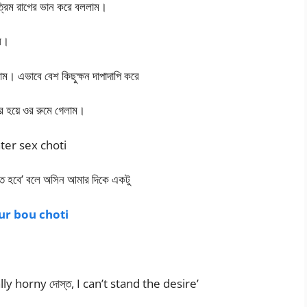
ৃত্রিম রাগের ভান করে বললাম।
লল।
াম। এভাবে বেশ কিছুক্ষন দাপাদাপি করে
র হয়ে ওর রুমে গেলাম।
water sex choti
তে হবে’ বলে অসিন আমার দিকে একটু
r bou choti
eally horny দোস্ত, I can’t stand the desire’