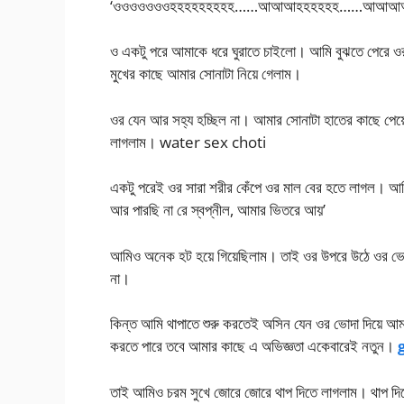
‘ওওওওওওওহহহহহহহহহ……আআআহহহহহহ……আআআ
ও একটু পরে আমাকে ধরে ঘুরাতে চাইলো। আমি বুঝতে পেরে ওর 
মুখের কাছে আমার সোনাটা নিয়ে গেলাম।
ওর যেন আর সহ্য হচ্ছিল না। আমার সোনাটা হাতের কাছে পেয়
লাগলাম। water sex choti
একটু পরেই ওর সারা শরীর কেঁপে ওর মাল বের হতে লাগল। আ
আর পারছি না রে স্বপ্নীল, আমার ভিতরে আয়’
আমিও অনেক হট হয়ে গিয়েছিলাম। তাই ওর উপরে উঠে ওর ভো
না।
কিন্ত আমি থাপাতে শুরু করতেই অসিন যেন ওর ভোদা দিয়ে আ
করতে পারে তবে আমার কাছে এ অভিজ্ঞতা একেবারেই নতুন।
তাই আমিও চরম সুখে জোরে জোরে থাপ দিতে লাগলাম। থাপ দিত