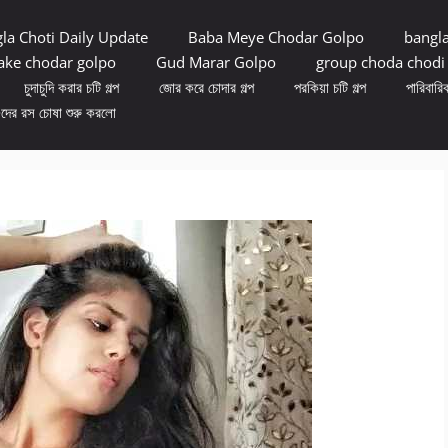
la Choti Daily Update
Baba Meye Chodar Golpo
bangl
ke chodar golpo
Gud Marar Golpo
group choda chodi
চুদাচুদি করার চটি গল্প
জোর করে চোদার গল্প
পরকিয়া চটি গল্প
পারিবারিক
ুদের রস চোষা শুরু করলো