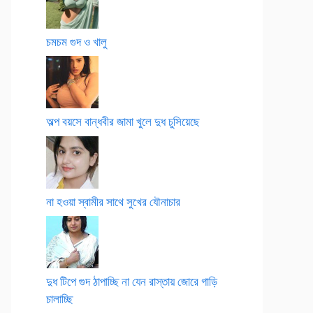
চমচম গুদ ও খালু
অল্প বয়সে বান্ধবীর জামা খুলে দুধ চুসিয়েছে
না হওয়া স্বামীর সাথে সুখের যৌনাচার
দুধ টিপে গুদ ঠাপাচ্ছি না যেন রাস্তায় জোরে গাড়ি
চালাচ্ছি