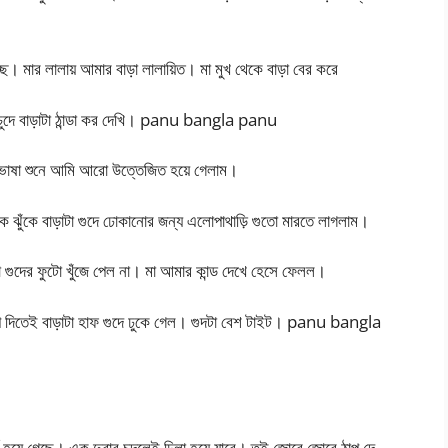
্ছে। মার লালায় আমার বাড়া লালায়িত। মা মুখ থেকে বাড়া বের করে
ে চুদে বাড়াটা ঠান্ডা কর দেখি। panu bangla panu
ভাষা শুনে আমি আরো উত্তেজিত হয়ে গেলাম।
কে ঝুঁকে বাড়াটা গুদে ঢোকানোর জন্য এলোপাথাড়ি গুতো মারতে লাগলাম।
ুদের ফুটো খুঁজে পেল না। মা আমার কান্ড দেখে হেসে ফেলল।
চাপ দিতেই বাড়াটা হাফ গুদে ঢুকে গেল। গুদটা বেশ টাইট। panu bangla
 হয়ে গেছে। এক দুবার চুদলেই ঢিলা হয়ে যাবে। তুই জোরে জোরে ঠাপ দে,