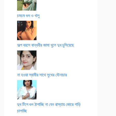
চমচম গুদ ও খালু
অল্প বয়সে বান্ধবীর জামা খুলে দুধ চুসিয়েছে
না হওয়া স্বামীর সাথে সুখের যৌনাচার
দুধ টিপে গুদ ঠাপাচ্ছি না যেন রাস্তায় জোরে গাড়ি
চালাচ্ছি