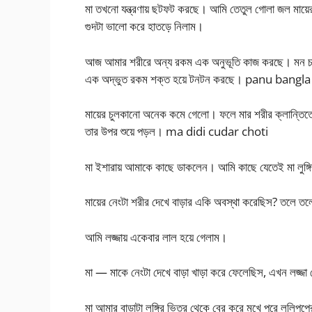
মা তখনো যন্ত্রণায় ছটফট করছে। আমি তেতুল গোলা জল মায়ে
গুদটা ভালো করে হাতড়ে নিলাম।
আজ আমার শরীরে অন্য রকম এক অনুভূতি কাজ করছে। মন চাইছে ম
এক অদ্ভুত রকম শক্ত হয়ে টনটন করছে। panu bangl
মায়ের চুলকানো অনেক কমে গেলো। ফলে মার শরীর ক্লান্তিতে 
তার উপর শুয়ে পড়ল। ma didi cudar choti
মা ইশারায় আমাকে কাছে ডাকলেন। আমি কাছে যেতেই মা লুঙ্গি
মায়ের নেংটা শরীর দেখে বাড়ার একি অবস্থা করেছিস? তলে 
আমি লজ্জায় একেবার লাল হয়ে গেলাম।
মা — মাকে নেংটা দেখে বাড়া খাড়া করে ফেলেছিস, এখন লজ্জা পে
মা আমার বাড়াটা লুঙ্গির ভিতর থেকে বের করে মুখে পুরে ললিপপ