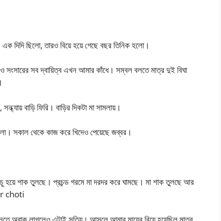
এক দিদি ছিলো, তারও বিয়ে হয়ে গেছে বছর তিনিক হলো।
 সংসারের সব দ্বায়িত্ব এখন আমার কাঁধে। সম্বল বলতে মাত্র দুই বিঘা
।
সন্ধ্যায় বাড়ি ফিরি। বাড়ির দিকটা মা সামলায়।
এলো। সকাল থেকে কাজ করে খিদেও পেয়েছে জব্বর।
ু হয়ে শাক তুলছে। প্রচন্ড গরমে মা দরদর করে ঘামছে। মা শাক তুলছে আর
ar choti
 শুনতে অবাক লাগলেও এটাই সত্যি। আসলে আমার মায়ের বিয়ে হয়েছিল মাত্র