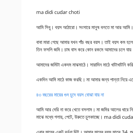
ma didi cudar choti
আমি সিবু। বয়স আঠারো। সংসারে মানুষ বলতে মা আর আমি। 
বাবা মারা গেছে আমার যখন পাঁচ বছর বয়স। তাই বয়স কম হলেও
তিন ফসলি জমি। চাষ বাস করে কোন রকমে আমাদের চলে যায়
আমাদের জমিটা একদম মাঝমাঠে। সারাদিন মাঠে খাটাখাটনি করি, 
একদিন আমি মাঠে কাজ করছি। মা আমার জন্য পান্তা নিয়ে 
৪৩ বছরের মায়ের গুদ চুদে বয়স বোঝা যায় না
আমি আর দেরি না করে খেতে বসলাম। মা জমির আলের ধারে নিচ
মাঝে মধ্যে গলায়, পেটে, উরুতে চুলকাচ্ছে। ma didi cud
এবার মায়ের একটু বর্ননা দিই। আমার মায়ের বয়স মাত্র 34.