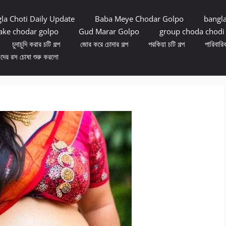
la Choti Daily Update
Baba Meye Chodar Golpo
bangl
ke chodar golpo
Gud Marar Golpo
group choda chodi
চুদাচুদি করার চটি গল্প
জোর করে চোদার গল্প
পরকিয়া চটি গল্প
পারিবারিক
ুদের রস চোষা শুরু করলো