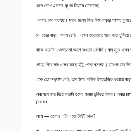
চেপে চেপে একবার মুখের ভিতরে ঢোকাচ্ছে,
একবার বের করচ্ছে। মাঝে মধ্যে জিভ দিয়ে বাড়ার আগায় বুলাচ
নে, তোর বাড়া একদম রেডি। এখন তাড়াতাড়ি গুদে বাড়া ঢুকিয়
মাকে এতোটা খোলামেলা আগে কখনো দেখিনি। মার মুখে এসব 
দৌড়ে গিয়ে মার গুদের কাছে হাঁটু গেড়ে বসলাম। তারপর মার দি
একে তো অভ্যাস নেই, তার উপর অধিক উত্তেজিত হওয়ায় বাড়া গ
অবশেষে হাত দিয়ে বাড়াটা গুদের চেরায় ঢুকিয়ে দিলো। এবার 
panu
আমি — তোমার এটা এতো টাইট কেন?
মা — বারো তেরো বছরের আচোদা গুদ, তাই গুদের ফুটো সংকীর্ণ