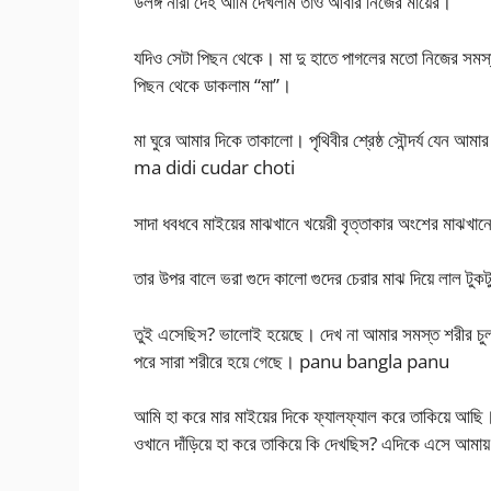
উলঙ্গ নারী দেহ আমি দেখলাম তাও আবার নিজের মায়ের।
যদিও সেটা পিছন থেকে। মা দু হাতে পাগলের মতো নিজের সমস
পিছন থেকে ডাকলাম “মা”।
মা ঘুরে আমার দিকে তাকালো। পৃথিবীর শ্রেষ্ঠ সৌন্দর্য যেন
ma didi cudar choti
সাদা ধবধবে মাইয়ের মাঝখানে খয়েরী বৃত্তাকার অংশের মাঝখানে
তার উপর বালে ভরা গুদে কালো গুদের চেরার মাঝ দিয়ে লাল টুকট
তুই এসেছিস? ভালোই হয়েছে। দেখ না আমার সমস্ত শরীর চুলক
পরে সারা শরীরে হয়ে গেছে। panu bangla panu
আমি হা করে মার মাইয়ের দিকে ফ্যালফ্যাল করে তাকিয়ে আছি
ওখানে দাঁড়িয়ে হা করে তাকিয়ে কি দেখছিস? এদিকে এসে আমায়