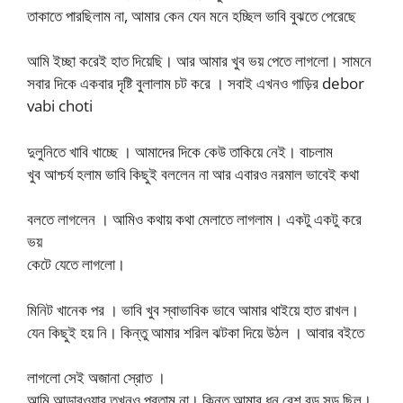
তাকাতে পারছিলাম না, আমার কেন যেন মনে হচ্ছিল ভাবি বুঝতে পেরেছে
আমি ইচ্ছা করেই হাত দিয়েছি। আর আমার খুব ভয় পেতে লাগলো। সামনে
সবার দিকে একবার দৃষ্টি বুলালাম চট করে । সবাই এখনও গাড়ির debor
vabi choti
দুলুনিতে খাবি খাচ্ছে । আমাদের দিকে কেউ তাকিয়ে নেই। বাচলাম
খুব আশ্চর্য হলাম ভাবি কিছুই বললেন না আর এবারও নরমাল ভাবেই কথা
বলতে লাগলেন । আমিও কথায় কথা মেলাতে লাগলাম। একটু একটু করে
ভয়
কেটে যেতে লাগলো।
মিনিট খানেক পর । ভাবি খুব স্বাভাবিক ভাবে আমার থাইয়ে হাত রাখল।
যেন কিছুই হয় নি। কিন্তু আমার শরিল ঝটকা দিয়ে উঠল । আবার বইতে
লাগলো সেই অজানা স্রোত ।
আমি আন্ডারওয়ার তখনও পরতাম না। কিন্তু আমার ধন বেশ বড় সড় ছিল।