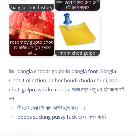
বগুড়া ছেলে ও মেয়ে চোদা চোদি
bangla choti history
চটি গল্প উপন্যাস
rosomoy gupto choti
দুই মাগীর গুদে হিন্দু মুসলিম
দুই…
mom choti golpo
Categories
bangla chodar golpo in bangla font
,
Bangla
Choti Collection
,
debor boudi chuda chudi
,
vabi
choti golpo
,
vabi ke choda
,
বাংলা নতুন পানু গল্প
,
হট বাংলা চটি
গল্প
জীবনের সেরা চটি মাল আউট হতে বাধ্য – ১
boobs sucking pussy fuck দুধের নিপল খয়েরি