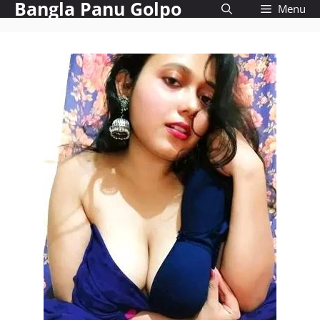
Bangla Panu Golpo
Skip
Menu
to
content