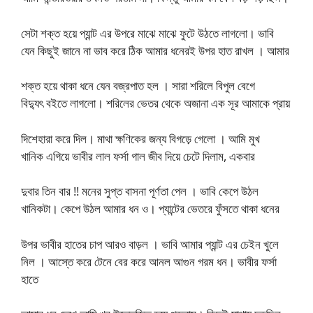
সেটা শক্ত হয়ে প্যান্ট এর উপরে মাঝে মাঝে ফুটে উঠতে লাগলো। ভাবি
যেন কিছুই জানে না ভাব করে ঠিক আমার ধনেরই উপর হাত রাখল । আমার
শক্ত হয়ে থাকা ধনে যেন বজ্রপাত হল । সারা শরিলে বিপুল বেগে
বিদ্যুৎ বইতে লাগলো। শরিলের ভেতর থেকে অজানা এক সূর আমাকে প্রায়
দিশেহারা করে দিল। মাথা ক্ষণিকের জন্য বিগড়ে গেলো । আমি মুখ
খানিক এগিয়ে ভাবীর লাল ফর্সা গাল জীব দিয়ে চেটে দিলাম, একবার
দুবার তিন বার !! মনের সুপ্ত বাসনা পূর্ণতা পেল । ভাবি কেপে উঠল
খানিকটা। কেপে উঠল আমার ধন ও। প্যান্টের ভেতরে ফুঁসতে থাকা ধনের
উপর ভাবীর হাতের চাপ আরও বাড়ল । ভাবি আমার প্যান্ট এর চেইন খুলে
নিল । আস্তে করে টেনে বের করে আনল আগুন গরম ধন। ভাবীর ফর্সা
হাতে