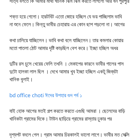
সত্যি বলতে কি আমার মাথা খানিক ঝিম ঝিম করতে লাগলো আর ধন পুরপুরি
শক্ত হয়ে গেলো। হারটবিট এতো জোরে হচ্ছিল যে ভয় পাচ্ছিলাম ভাবি
না শুনে ফেলে। কিন্তু ভাবীর চেহারায় এর কোন ছাপ পড়লো না। আগের
কথা চালিয়ে যাচ্ছিলেন। ভাবি কথা বলে যাচ্ছিলেন। তার কমলার কোয়ার
মতো পাতলা ঠোট আমার দৃষ্টি কাড়ছিল বেশ করে। ইচ্ছা হচ্ছিল অধর
দুটির রস চুসে খেয়েয় ফেলি তখনি । মেকাপের কারনে ভাবীর গালের পাস
দুটো হালকা লাল ছিল । দেখে আমার খুব ইচ্ছা হচ্ছিল একটু জিব্বটা
খানিক বুলাই।
bd office choti ঈদের উপহার গুদ পর্ব ১
যাই হোক আগের মতই গল্প করতে করতে এগুছি আমরা । ছেলেদের বাড়ি
খানিকটা গ্রামের দিকে। টাউন ছাড়িয়ে গ্রামের রাস্তায় ঢুকার পর
দৃশ্যপট বদলে গেল। গ্রাম আমার চিরকালই ভালো লাগে। ভাবীর মত সেক্সি