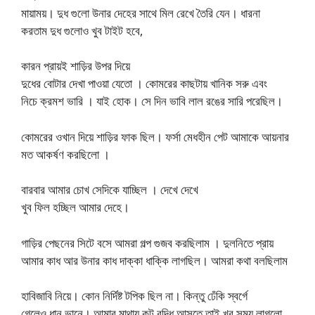
মায়াময়। দুধ গুলো উনার দেহের সাথে মিল রেখে তৈরি যেন। ধারনা
করতাম দুধ গুলোও খুব টাইট হবে,
কারন প্রায়ই শাড়ির উপর দিয়ে
দুধের বোটার দেখা পাওয়া যেতো । কোমরের কাছটায় খানিক সরু এবং
নিচে ক্রমশ ভারি । যাই হোক। সে দিন ভাবি লাল রঙের সারি পরেছিল।
কোমরের ওখান দিয়ে শাড়ির ফাক ছিল। ফর্সা মেধহীন পেট আমাকে আয়নার
মত আকর্ষণ করছিলো ।
বারবার আমার চোখ সেদিকে যাচ্ছিল । দেখে দেখে
খুব ফিল হচ্ছিল আমার দেহে।
গাড়ির পেছনের সিটে বসে আমরা গল্প গুজব করছিলাম । দুলনিতে প্রায়
আমার কাধ আর উনার কাধ দাক্কা ধাক্কি লাগছিল। আমরা কথা বলছিলাম
হাবিজাবি নিয়ে। কোন নির্দিষ্ট টপিক ছিল না। কিন্তু ঢেঁকি স্বর্গে
গেলেও ধান ভানে। আমার মাথায় কুট বুদ্ধি আসতে তাই খুব সময় লাগলো