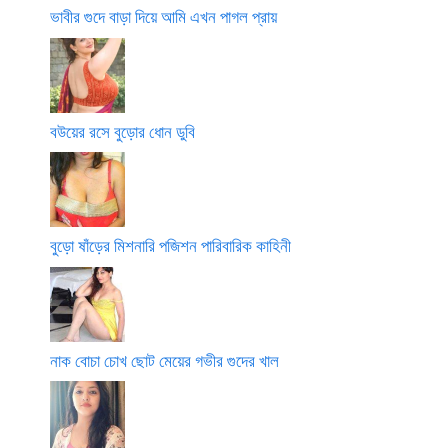
ভাবীর গুদে বাড়া দিয়ে আমি এখন পাগল প্রায়
বউয়ের রসে বুড়োর ধোন ডুবি
বুড়ো ষাঁড়ের মিশনারি পজিশন পারিবারিক কাহিনী
নাক বোচা চোখ ছোট মেয়ের গভীর গুদের খাল