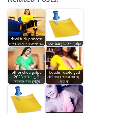
devil fuck princess
রাক্ষস এর সাথে রাজকন্যার…
new bangla 3x golpo
office choti golpo
boudir rosalo gud
2023 অফিসে সুন্দরী
বৌদি আমার কনডম পরা পছন্দ
কলিগদের সাথে চুদাচুদি
করে না