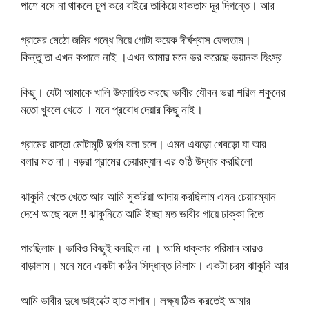
পাশে বসে না থাকলে চুপ করে বাইরে তাকিয়ে থাকতাম দূর দিগন্তে। আর
গ্রামের মেঠো জমির গন্ধে নিয়ে গোটা কয়েক দীর্ঘশ্বাস ফেলতাম।
কিন্তু তা এখন কপালে নাই ।এখন আমার মনে ভর করেছে ভয়ানক হিংস্র
কিছু। যেটা আমাকে খালি উৎসাহিত করছে ভাবীর যৌবন ভরা শরিল শকুনের
মতো খুবলে খেতে । মনে প্রবোধ দেয়ার কিছু নাই।
গ্রামের রাস্তা মোটামুটি দুর্গম বলা চলে। এমন এবড়ো খেবড়ো যা আর
বলার মত না। বড়রা গ্রামের চেয়ারম্যান এর গুষ্ঠি উদ্ধার করছিলো
ঝাকুনি খেতে খেতে আর আমি সুকরিয়া আদায় করছিলাম এমন চেয়ারম্যান
দেশে আছে বলে !! ঝাকুনিতে আমি ইচ্ছা মত ভাবীর গায়ে ঢাক্কা দিতে
পারছিলাম। ভাবিও কিছুই বলছিল না । আমি ধাক্কার পরিমান আরও
বাড়ালাম। মনে মনে একটা কঠিন সিদ্ধান্ত নিলাম। একটা চরম ঝাকুনি আর
আমি ভাবীর দুধে ডাইরেক্ট হাত লাগাব। লক্ষ্য ঠিক করতেই আমার