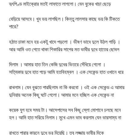
হৃৎপিণ্ড মাইক্রোর মতই লাফাতে লাগলো। যেন বুকের খাচা ছেড়ে
বেড়িয়ে আসবে। খুব ভয় লাগছিল। কিন্তু লালসার কাছে ভয় কি টিকতে
পারে?
হঠাত চাকা মনে হয় একটু খাদে পড়লো । ভীষণ ভাবে দুলে উঠল গাড়ি ।
আর আমি ওত পেতে থাকা শিকারির সাপের মত ভাবীর দুধে হাতের ছোবল
দিলাম । আমার হাত তিন কেজি দুধের ভিতরে সেঁধিয়ে গেলো ।
সত্যিকার দুধে হাত পড়ে আমি হতবিহম্বল । এক সেকেন্ড হাত ওখানে ধরে
রাখলাম। যেন বুঝতে পারছিলাম না কি করবো । ওই এক সেকেন্ড এ আমার
দুনিয়ায় অনেক কিছু ঘটে গেলো। আমার মনে হচ্ছিল এক সেকেন্ড না
কয়েক যুগ হবে সময় টা। আসেপাসের সব কিছু স্লো মোশানে চলছে মনে
হল। আমি হাত সরিয়ে নিলাম। মুখে এমন ভাব করলাম যেন ভারসাম্য না
রাখতে পারার কারনে দুধে ভর দিয়েছি। তবু লজ্জায় ভাবীর দিকে