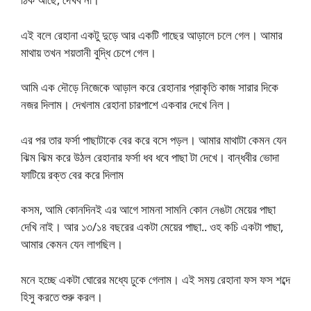
এই বলে রেহানা একটু দুড়ে আর একটি গাছের আড়ালে চলে গেল। আমার
মাথায় তখন শয়তানী বুদ্ধি চেপে গেল।
আমি এক দৌড়ে নিজেকে আড়াল করে রেহানার প্রাকৃতি কাজ সারার দিকে
নজর দিলাম। দেখলাম রেহানা চারপাশে একবার দেখে নিল।
এর পর তার ফর্সা পাছাটাকে বের করে বসে পড়ল। আমার মাথাটা কেমন যেন
ঝিম ঝিম করে উঠল রেহানার ফর্সা ধব ধবে পাছা টা দেখে। বান্ধবীর ভোদা
ফাটিয়ে রক্ত বের করে দিলাম
কসম, আমি কোনদিনই এর আগে সামনা সামনি কোন নেঙটা মেয়ের পাছা
দেখি নাই। আর ১৩/১৪ বছরের একটা মেয়ের পাছা.. ওহ কচি একটা পাছা,
আমার কেমন যেন লাগছিল।
মনে হচ্ছে একটা ঘোরের মধ্যে ঢুকে গেলাম। এই সময় রেহানা ফস ফস শব্দে
হিসু করতে শুরু করল।