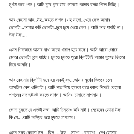
মুখটা ভরে গেল। আমি চুষে চুষে তার নোনতা ভোদার রসটা গিলে নিচ্ছি।
আর রেহানা আহ..উহ..করতে লাগল।ওহ মাগো..খেয়ে ফেল আমার
ভোদাটা…আমার কচি ভোদাটা..চুষে চুষে খেয়ে ফেল। আমি আর পারছি না।
উফ উফ….
এমন শিতকারে আমার মাথা আরো খারাপ হয়ে যাছে। আমি আরো জোরে
জোরে ভোদাটা চুষে যাচ্ছি। চুষতে চুষতে পুরো ক্লিটটাই আমার মুখের ভিতরে
নিয়ে আসছি।
আর রেহানার ক্লিটটা মনে হয় একটু বড়…আমার মুখের ভিতরে চলে
আসছিল বেশ খানিকটা। আমি দাত দিয়ে হালকা করে কামর দিতেই রেহানা
পাগলের মত ছটফট করতে লাগল। আমিও চালাতে লাগলাম।
ভোদা চুষতে যে এতটা মজা, আমি চিন্তাও করি নাই। মেয়েদের ভোদা উফ
কি যে….আমি অস্থির হয়ে চুষতে লাগলাম।
এমন সময় রেহানা ইস….হিস…..উফ …মাগো….বাবাগো…দেখ তোমার