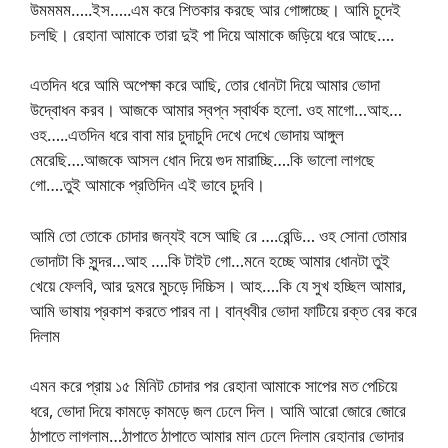
উমমমম…..ইস…..এম করে শিতকার করছে আর গোঙ্গাচ্ছে। আমি চুদেই
চলছি। রেহানা আমাকে তারা দুই পা দিয়ে আমাকে জড়িয়ে ধরে আছে….
এতদিন ধরে আমি অপেক্ষা করে আছি, তোর ধোনটা দিয়ে আমার ভোদা
উদ্বোধন করব। আজকে আমার স্বপ্ন স্বার্থক হলো. ওহ মাগো…আহ…
ওহ…..এতদিন ধরে বাবা মার চুদাচুদি দেখে দেখে ভোদায় আঙ্গুল
মেরেছি….আজকে আসল ধোন দিয়ে গুদ মারাচ্ছি….কি ভালো লাগছে
গো….তুই আমাকে প্রতিদিন এই ভাবে চুদবি।
আমি তো তোকে চোদার জন্যই বসে আছি রে ….রেন্ডি… ওহ সোনা তোমার
ভোদাটা কি সুন্দর…আহ ….কি টাইট গো…মনে হচ্ছে আমার ধোনটা তুই
খেয়ে ফেলবি, আর দুমরে মুচড়ে দিচ্চিস। আহ….কি যে সুখ হচ্ছিল আমার,
আমি ভাষায় প্রকাশ করতে পারব না। বান্ধবীর ভোদা ফাটিয়ে রক্ত বের করে
দিলাম
এমন করে প্রায় ১৫ মিনিট চোদার পর রেহানা আমাকে সাপের মত পেচিয়ে
ধরে, ভোদা দিয়ে কামড়ে কামড়ে জল ঢেলে দিল। আমি আরো জোরে জোরে
ঠাপাতে লাগলাম…ঠাপাতে ঠাপাতে আমার মাল ঢেলে দিলাম রেহানার ভোদার