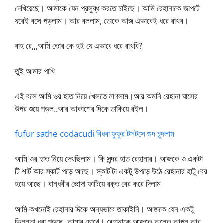
দেখিয়েছে। আমাকে যেন প্রলুব্ধ করতে চাইছে। আমি রেহানাকে জাপটে
ধরেই বসে পড়লাম। আর বললাম, তোকে আজ এভাবেই ধরে রাখব।
বাহ রে,,,আমি তোর কে হই যে এভাবে ধরে রাখবি?
তুই আমার পাখি
এই বলে আমি ওর হাত নিয়ে খেলতে লাগলাম।আর অমনি রেহানা ঘাসের
উপর শুয়ে পড়ল..আর আকাশের দিকে তাকিয়ে রইল।
fufur sathe codacudi বিধবা ফুফুর টসটসে গুদ চুদলাম
আমি ওর হাত নিয়ে দেখছিলাম। কি সুন্দর হাত রেহানার। আজকে ও একটা
টি শার্ট আর স্কার্ট পড়ে আছে। স্কার্ট টা একটু উপড়ে উঠে রেহানার হাটু বের
হয়ে আছে। বান্ধবীর ভোদা ফাটিয়ে রক্ত বের করে দিলাম
আমি কখনোই রেহানার দিকে অন্যভাবে তাকাইনি। আজকে যেন একটু
ভিন্নতা ধরা পড়ছে, আমার চোখে। রেহানাকে আজকে অনেক আপন আর