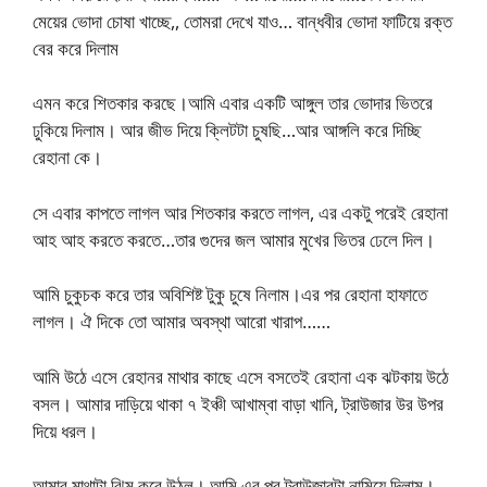
মেয়ের ভোদা চোষা খাচ্ছে,, তোমরা দেখে যাও… বান্ধবীর ভোদা ফাটিয়ে রক্ত
বের করে দিলাম
এমন করে শিতকার করছে।আমি এবার একটি আঙ্গুল তার ভোদার ভিতরে
ঢুকিয়ে দিলাম। আর জীভ দিয়ে ক্লিটটা চুষছি…আর আঙ্গলি করে দিচ্ছি
রেহানা কে।
সে এবার কাপতে লাগল আর শিতকার করতে লাগল, এর একটু পরেই রেহানা
আহ আহ করতে করতে…তার গুদের জল আমার মুখের ভিতর ঢেলে দিল।
আমি চুকুচক করে তার অবিশিষ্ট টুকু চুষে নিলাম।এর পর রেহানা হাফাতে
লাগল। ঐ দিকে তো আমার অবস্থা আরো খারাপ……
আমি উঠে এসে রেহানর মাথার কাছে এসে বসতেই রেহানা এক ঝটকায় উঠে
বসল। আমার দাড়িয়ে থাকা ৭ ইঞ্চী আখাম্বা বাড়া খানি, ট্রাউজার উর উপর
দিয়ে ধরল।
আমার মাথাটা ঝিম করে উঠল। আমি এর পর ট্রাউজারটা নামিয়ে দিলাম।