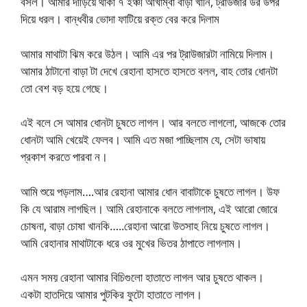
বসল। আমার দাড়িয়ে থাকা ৭ ইঞ্চী আখাম্বা বাড়া খানি, ট্রাউজার উর উপর
দিয়ে ধরল। বান্ধবীর ভোদা ফাটিয়ে রক্ত বের করে দিলাম
আমার মাথাটা ঝিম করে উঠল। আমি এর পর ট্রাউজারটা নামিয়ে দিলাম।
আমার ঠাটানো বাড়া টা দেখে রেহানা হাসতে হাসতে বলল, বাহ তোর ধোনটা
তো বেশ বড় হয়ে গেছে।
এই বলে সে আমার ধোনটা চুষতে লাগল। আর বলতে লাগলো, আজকে তোর
ধোনটা আমি খেয়েই ফেলব। আমি এত মজা পাচ্ছিলাম যে, সেটা ভাষায়
প্রকাশ করতে পারবা ন।
আমি শুয়ে পড়লাম….আর রেহানা আমার ধোন বাবাটাকে চুষতে লাগল। উফ
কি যে আরাম লাগছিল। আমি রেহানাকে বলতে লাগলাম, এই আরো জোরে
চোষনা, বাড়া চোষা খানকি…..রেহানা আরো উতসাহ নিয়ে চুষতে লাগল।
আমি রেহানার মাথাটাকে ধরে ওর মুখের ভিতর ঠাপাতে লাগলাম।
এমন সময় রেহানা আমার বিচিগুলো হাতাতে লাগল আর চুষতে থাকল।
একটা হাতদিয়ে আমার পুটকির ফুটো হাতাতে লাগল।