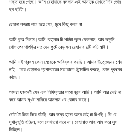
শক্ত হয়ে গেছে। আমি রেহানাকে বললাম-এই আমাকে দেখতে দিবি তোর
দুধ দুইটা।
রেহানা লজ্জায় লাল হয়ে গেল, মুখে কিছু বলল না।
আমি বুঝে নিলাম।আমি রেহানার টি শার্টটা তুলে ফেললাম, আর তক্ষুনি
গোলাপের পাপড়ির মত যেন ফুটে বেড় হল রেহানার দুটি কচি মাই।
আমি এই প্রথম কোন মেয়েকে আবিষ্কার করছি। আমার উত্তেজনর শেষ
নাই। আর রেহানাও প্রথমবারের মত তাকে উন্মোচিত করছে, কোন পুরুষের
কাছে।
আমরা দুজনেই যেন এক নিষিদ্ধতার মাঝে ডুবে আছি। আমি আর দেরি না
করে আমার মুখটা নামিয়ে আনলাম ওর বোটার কাছে।
বোটা টা জিভ দিয়ে চাটছি, আর অন্য হাতে অন্য মাই টা টিপছি। কি যে
সুখানুভুতি হচ্ছিল, বলে বোঝানো যাবে না। রেহানাও আহ আহ করে সুখ
নিচ্ছিল।