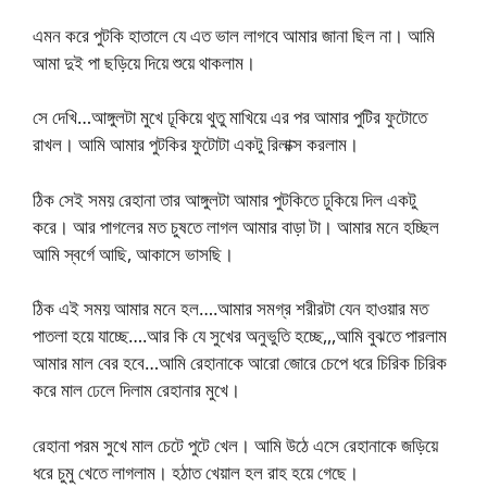
এমন করে পুটকি হাতালে যে এত ভাল লাগবে আমার জানা ছিল না। আমি
আমা দুই পা ছড়িয়ে দিয়ে শুয়ে থাকলাম।
সে দেখি…আঙ্গুলটা মুখে ঢূকিয়ে থুতু মাখিয়ে এর পর আমার পুটির ফুটোতে
রাখল। আমি আমার পুটকির ফুটোটা একটু রিলাক্স করলাম।
ঠিক সেই সময় রেহানা তার আঙ্গুলটা আমার পুটকিতে ঢুকিয়ে দিল একটু
করে। আর পাগলের মত চুষতে লাগল আমার বাড়া টা। আমার মনে হচ্ছিল
আমি স্বর্গে আছি, আকাসে ভাসছি।
ঠিক এই সময় আমার মনে হল….আমার সমগ্র শরীরটা যেন হাওয়ার মত
পাতলা হয়ে যাচ্ছে….আর কি যে সুখের অনুভুতি হচ্ছে,,,আমি বুঝতে পারলাম
আমার মাল বের হবে…আমি রেহানাকে আরো জোরে চেপে ধরে চিরিক চিরিক
করে মাল ঢেলে দিলাম রেহানার মুখে।
রেহানা পরম সুখে মাল চেটে পুটে খেল। আমি উঠে এসে রেহানাকে জড়িয়ে
ধরে চুমু খেতে লাগলাম। হঠাত খেয়াল হল রাহ হয়ে গেছে।