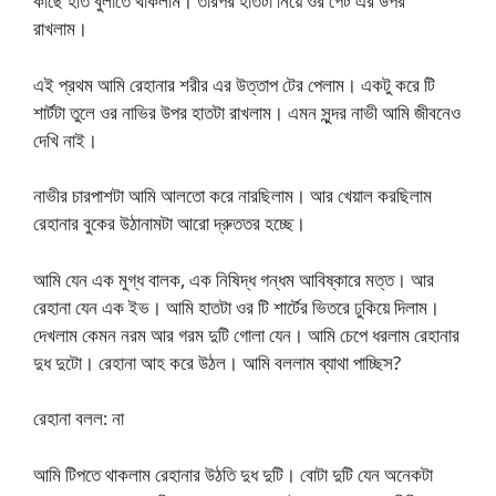
কাছে হাত বুলাতে থাকলাম। তারপর হাতটা নিয়ে ওর পেট এর উপর
রাখলাম।
এই প্রথম আমি রেহানার শরীর এর উত্তাপ টের পেলাম। একটু করে টি
শার্টটা তুলে ওর নাভির উপর হাতটা রাখলাম। এমন সুন্দর নাভী আমি জীবনেও
দেখি নাই।
নাভীর চারপাশটা আমি আলতো করে নারছিলাম। আর খেয়াল করছিলাম
রেহানার বুকের উঠানামটা আরো দ্রুততর হচ্ছে।
আমি যেন এক মুগ্ধ বালক, এক নিষিদ্ধ গন্ধম আবিষ্কারে মত্ত। আর
রেহানা যেন এক ইভ। আমি হাতটা ওর টি শার্টের ভিতরে ঢুকিয়ে দিলাম।
দেখলাম কেমন নরম আর গরম দুটি গোলা যেন। আমি চেপে ধরলাম রেহানার
দুধ দুটো। রেহানা আহ করে উঠল। আমি বললাম ব্যাথা পাচ্ছিস?
রেহানা বলল: না
আমি টিপতে থাকলাম রেহানার উঠতি দুধ দুটি। বোটা দুটি যেন অনেকটা