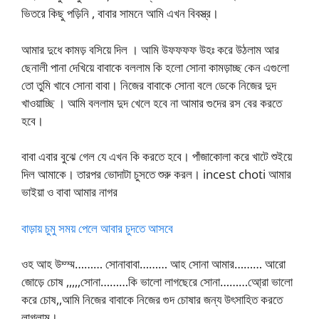
ভিতরে কিছু পড়িনি , বাবার সামনে আমি এখন বিবস্ত্র।
আমার দুধে কামড় বসিয়ে দিল । আমি উফফফফ উহঃ করে উঠলাম আর
ছেনালী পানা দেখিয়ে বাবাকে বললাম কি হলো সোনা কামড়াচ্ছ কেন এগুলো
তো তুমি খাবে সোনা বাবা। নিজের বাবাকে সোনা বলে ডেকে নিজের দুদ
খাওয়াচ্ছি । আমি বললাম দুদ খেলে হবে না আমার গুদের রস বের করতে
হবে।
বাবা এবার বুঝে গেল যে এখন কি করতে হবে। পাঁজাকোলা করে খাটে শুইয়ে
দিল আমাকে। তারপর ভোদাটা চুসতে শুরু করল। incest choti আমার
ভাইয়া ও বাবা আমার নাগর
বাড়ায় চুমু সময় পেলে আবার চুদতে আসবে
ওহ আহ উম্ম্ম……… সোনাবাবা……… আহ সোনা আমার……… আরো
জোড়ে চোষ ,,,,,সোনা………কি ভালো লাগছেরে সোনা………আ্রো ভালো
করে চোষ,,আমি নিজের বাবাকে নিজের গুদ চোষার জন্য উৎসাহিত করতে
লাগলাম।