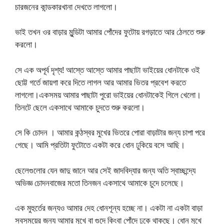
চারজনের কান্ডকারখানা দেখতে লাগলো।
ভাই তখন ওর বাড়ার মুন্ডিটা আমার পোঁদের ফুটোয় রগড়াতে আর ঠেলতে শুরু
করলো।
সে এক অপূর্ব দৃশ্য! আস্তে আস্তে আমার পাছাটা ভাইয়ের ধোনটাকে ওই
ছোট্ট গর্তে জায়গা করে দিতে লাগল আর আমার ভিতর প্রবেশ করতে
লাগলো।একসময় আমার পাছাটা পুরো ভাইয়ের ধোনটাকেই গিলে খেলো।
তিনটে ছেলে একসাথে আমাকে চুদতে শুরু করলো।
সে কি চোদন । আমার কন্ঠস্বর মুখের ভিতরে পোরা বাড়াটার জন্য চাপা পরে
গেছে। আমি প্রতিটা ফুটোতে একটা করে ধোন ঢুকিয়ে বসে আছি।
ছেলেগুলোর যেন জাদু জানে আর সেই জাদবিদ্যার জন্য অতি স্বাচ্ছন্দ্যে
অভিজ্ঞ চোদনবাজের মতো তিনজন একসাথে আমাকে চুদে চলেছে।
এক মুহুর্তের জন্যও আমার দেহ ধোনশূন্য হচ্ছে না। একটা না একটা বাড়া
সবসময়ের জন্য আমার মুখে বা গুদে কিংবা পোঁদে ঢুকে থাকছে। ধোন মুখে