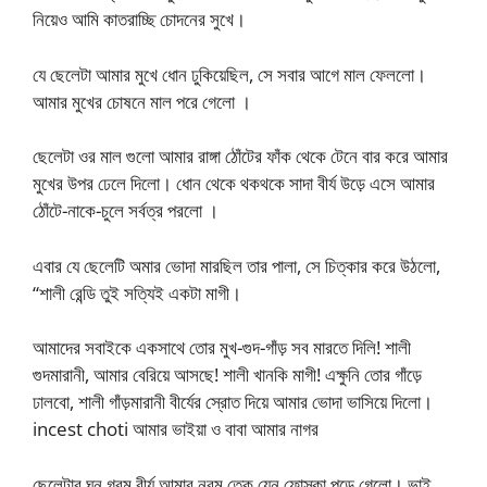
নিয়েও আমি কাতরাচ্ছি চোদনের সুখে।
যে ছেলেটা আমার মুখে ধোন ঢুকিয়েছিল, সে সবার আগে মাল ফেললো।
আমার মুখের চোষনে মাল পরে গেলো ।
ছেলেটা ওর মাল গুলো আমার রাঙ্গা ঠোঁটের ফাঁক থেকে টেনে বার করে আমার
মুখের উপর ঢেলে দিলো। ধোন থেকে থকথকে সাদা বীর্য উড়ে এসে আমার
ঠোঁটে-নাকে-চুলে সর্বত্র পরলো ।
এবার যে ছেলেটি অমার ভোদা মারছিল তার পালা, সে চিত্কার করে উঠলো,
“শালী রেন্ডি তুই সত্যিই একটা মাগী।
আমাদের সবাইকে একসাথে তোর মুখ-গুদ-গাঁড় সব মারতে দিলি! শালী
গুদমারানী, আমার বেরিয়ে আসছে! শালী খানকি মাগী! এক্ষুনি তোর গাঁড়ে
ঢালবো, শালী গাঁড়মারানী বীর্যের স্রোত দিয়ে আমার ভোদা ভাসিয়ে দিলো।
incest choti আমার ভাইয়া ও বাবা আমার নাগর
ছেলেটার ঘন গরম বীর্য আমার নরম ত্কে যেন ফোস্কা পড়ে গেলো। ভাই