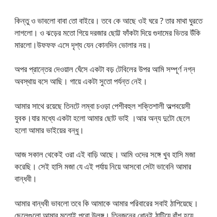
কিন্তু ও ভাবলো বাবা তো বাইরে। তবে কে আছে ওই ঘরে ? তার মাথা ঘুরতে
লাগলো। ও ঝড়ের মতো গিয়ে দরজার ছোট্ট ফাঁকটা দিয়ে গুদামের ভিতর উঁকি
মারলো।উফফফ এসে দৃশ্য যেন কোনদিন ভোলার নয়।
অপর প্রান্তের দেওয়াল ঘেঁসে একটা বড় টেবিলের উপর আমি সম্পূর্ণ নগ্ন
অবস্থায় বসে আছি। গায়ে একটা সুতো পর্যন্ত নেই।
আমার সাথে রয়েছে তিনটে লম্বা চওড়া পেশীবহুল শক্তিশালী অল্পবয়েসী
যুবক।যার মধ্যে একটা হলো আমার ছোট ভাই ।আর অন্য দুটো ছেলে
হলো আমার ভাইয়ের বন্ধু।
আজ সকাল থেকেই ওরা এই বাড়ি আছে। আমি ওদের সঙ্গে খুব হাসি মজা
করেছি। সেই হাসি মজা যে এই পর্যায় নিয়ে আসবো সেটা ভাবেনি আমার
বান্ধবী।
আমার বান্ধবী ভাবলো তবে কি আমাকে আমার পরিবারের সবাই ঠাপিয়েছে।
ছেলেগুলো আমার মতোই পুরো উলঙ্গ। তিনজনের ধোনই ঠাটিয়ে বাঁশ হয়ে