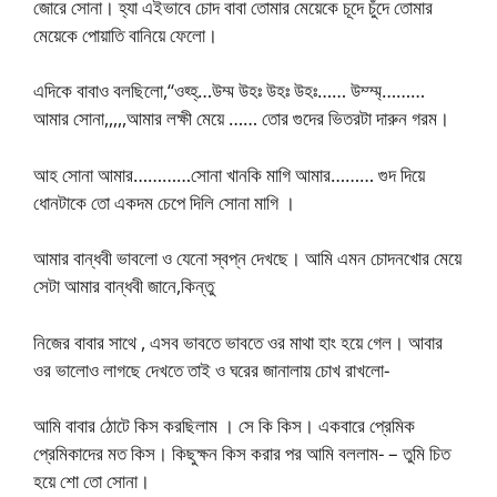
জোরে সোনা। হ্যা এইভাবে চোদ বাবা তোমার মেয়েকে চূদে চুঁদে তোমার
মেয়েকে পোয়াতি বানিয়ে ফেলো।
এদিকে বাবাও বলছিলো,“ওহ্হ্…উম্ম উহঃ উহঃ উহঃ…… উম্ম্ম্………
আমার সোনা,,,,,আমার লক্ষী মেয়ে …… তোর গুদের ভিতরটা দারুন গরম।
আহ সোনা আমার…………সোনা খানকি মাগি আমার……… গুদ দিয়ে
ধোনটাকে তো একদম চেপে দিলি সোনা মাগি ।
আমার বান্ধবী ভাবলো ও যেনো স্বপ্ন দেখছে। আমি এমন চোদনখোর মেয়ে
সেটা আমার বান্ধবী জানে,কিন্তু
নিজের বাবার সাথে , এসব ভাবতে ভাবতে ওর মাথা হাং হয়ে গেল। আবার
ওর ভালোও লাগছে দেখতে তাই ও ঘরের জানালায় চোখ রাখলো-
আমি বাবার ঠোটে কিস করছিলাম । সে কি কিস। একবারে প্রেমিক
প্রেমিকাদের মত কিস। কিছুক্ষন কিস করার পর আমি বললাম- – তুমি চিত
হয়ে শো তো সোনা।