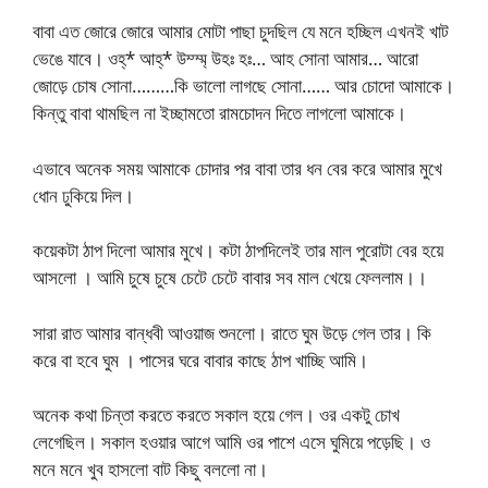
বাবা এত জোরে জোরে আমার মোটা পাছা চুদছিল যে মনে হচ্ছিল এখনই খাট
ভেঙে যাবে। ওহ্* আহ্* উম্ম্ম্ উহঃ হঃ… আহ সোনা আমার… আরো
জোড়ে চোষ সোনা………কি ভালো লাগছে সোনা…… আর চোদো আমাকে।
কিন্তু বাবা থামছিল না ইচ্ছামতো রামচোদন দিতে লাগলো আমাকে।
এভাবে অনেক সময় আমাকে চোদার পর বাবা তার ধন বের করে আমার মুখে
ধোন ঢুকিয়ে দিল।
কয়েকটা ঠাপ দিলো আমার মুখে। কটা ঠাপদিলেই তার মাল পুরোটা বের হয়ে
আসলো । আমি চুষে চুষে চেটে চেটে বাবার সব মাল খেয়ে ফেললাম।।
সারা রাত আমার বান্ধবী আওয়াজ শুনলো। রাতে ঘুম উড়ে গেল তার। কি
করে বা হবে ঘুম । পাসের ঘরে বাবার কাছে ঠাপ খাচ্ছি আমি।
অনেক কথা চিন্তা করতে করতে সকাল হয়ে গেল। ওর একটু চোখ
লেগেছিল। সকাল হওয়ার আগে আমি ওর পাশে এসে ঘুমিয়ে পড়েছি। ও
মনে মনে খুব হাসলো বাট কিছু বললো না।