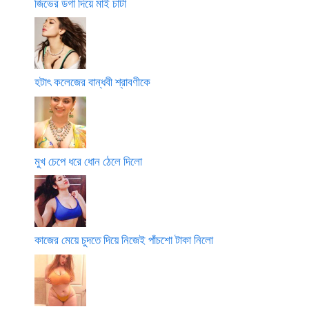
জিভের ডগা দিয়ে মাই চাটা
হটাৎ কলেজের বান্ধবী শ্রাবণীকে
মুখ চেপে ধরে ধোন ঠেলে দিলো
কাজের মেয়ে চুদতে দিয়ে নিজেই পাঁচশো টাকা নিলো