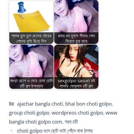
শ্বশুর চুদে চুদে ছেলের বৌয়ের
রমার গুদ চুদলে সীমার পোদ
পোদের ফুটা ছিড়ে দিল
ফ্রিতে চুদা যাবে
বগুড়া ছেলে ও মেয়ে চোদা চোদি
sexgolpo sasuri বউ
চটি গল্প উপন্যাস
শাশুড়ি ফোরসাম চটি গল্প
Categories
ajachar bangla choti
,
bhai bon choti golpo
,
group choti golpo
,
wordpress choti golpo
,
www
bangla choti golpo com
,
গরম চটি
choti golpo গুদে ছোট ভাই পোঁদে বাবা ঠাপায়