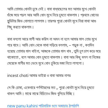
আমি তোমার ধোনটা চুষে দেই। বাবা বাধ্যছেলের মত আমার মুখে ধোনটা
গুঁজে শুয়ে পড়ল আর আমি ধোন মুখে নিয়ে চুষতে থাকলাম। প্রথমে ধোনের
মুন্ডিটায় জিভ বোলাতে লাগলাম। তারপর পুরো ধোনটা মুখে নিয়া মাথা আগু
পিছু করতে থাকলাম।
বাবা বললো আরে মাগী আর করিস না অমন না হলে আমার মাল তোর মুখে
পরে যাবে। আমি ধোন থেকে মাথা সড়িয়ে বললাম, – পড়ুক না , কতদিন
হয়েছে তোমার মাল খাইনা, আজকে তোমার মাল খাব , তুমি চুপ চাপ করে শুয়ে
থাকোতো , বলে আবার ধোন চুষতে থাকলাম। বাবা আর কিছু বলল না নিজের
মেয়েকে মাগীর মত ভেবে মুখে ধোন ঢুকিয়ে মজা নিতে লাগলো।
incest choti আমার ভাইয়া ও বাবা আমার নাগর
সে কি চোষা, একেবারে পর্ণস্টারদের মত ,, পুরো ধোনটা মুখে নিয়ে চুষতে
থাকল আমি। মাঝে মাঝে বিচিতেও জিভ বুলিয়ে দিচ্ছি।
new panu kahini পারিবারিক গুদে অজাচার ঠাপাঠাপি