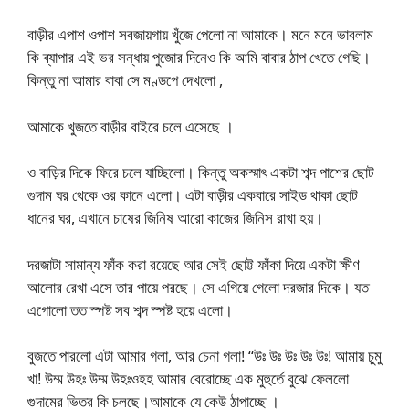
বাড়ীর এপাশ ওপাশ সবজায়গায় খুঁজে পেলো না আমাকে। মনে মনে ভাবলাম
কি ব্যাপার এই ভর সন্ধায় পুজোর দিনেও কি আমি বাবার ঠাপ খেতে গেছি।
কিন্তু না আমার বাবা সে মণ্ডপে দেখলো ,
আমাকে খুজতে বাড়ীর বাইরে চলে এসেছে ।
ও বাড়ির দিকে ফিরে চলে যাচ্ছিলো। কিন্তু অকস্মাৎ একটা শব্দ পাশের ছোট
গুদাম ঘর থেকে ওর কানে এলো। এটা বাড়ীর একবারে সাইড থাকা ছোট
ধানের ঘর, এখানে চাষের জিনিষ আরো কাজের জিনিস রাখা হয়।
দরজাটা সামান্য ফাঁক করা রয়েছে আর সেই ছোট্ট ফাঁকা দিয়ে একটা ক্ষীণ
আলোর রেখা এসে তার পায়ে পরছে। সে এগিয়ে গেলো দরজার দিকে। যত
এগোলো তত স্পষ্ট সব শব্দ স্পষ্ট হয়ে এলো।
বুজতে পারলো এটা আমার গলা, আর চেনা গলা! “উঃ উঃ উঃ উঃ উঃ! আমায় চুমু
খা! উম্ম উহঃ উম্ম উহঃওহহ আমার বেরোচ্ছে এক মুহুর্তে বুঝে ফেললো
গুদামের ভিতর কি চলছে।আমাকে যে কেউ ঠাপাচ্ছে ।