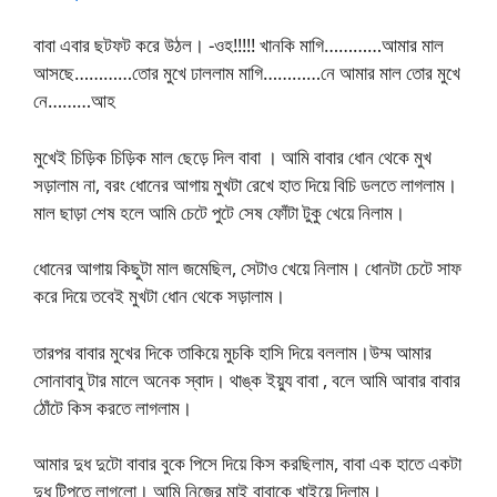
বাবা এবার ছটফট করে উঠল। -ওহ!!!!! খানকি মাগি…………আমার মাল
আসছে…………তোর মুখে ঢাললাম মাগি…………নে আমার মাল তোর মুখে
নে………আহ
মুখেই চিড়িক চিড়িক মাল ছেড়ে দিল বাবা । আমি বাবার ধোন থেকে মুখ
সড়ালাম না, বরং ধোনের আগায় মুখটা রেখে হাত দিয়ে বিচি ডলতে লাগলাম।
মাল ছাড়া শেষ হলে আমি চেটে পুটে সেষ ফোঁটা টুকু খেয়ে নিলাম।
ধোনের আগায় কিছুটা মাল জমেছিল, সেটাও খেয়ে নিলাম। ধোনটা চেটে সাফ
করে দিয়ে তবেই মুখটা ধোন থেকে সড়ালাম।
তারপর বাবার মুখের দিকে তাকিয়ে মুচকি হাসি দিয়ে বললাম।উম্ম আমার
সোনাবাবু টার মালে অনেক স্বাদ। থাঙ্ক ইয়্যু বাবা , বলে আমি আবার বাবার
ঠোঁটে কিস করতে লাগলাম।
আমার দুধ দুটো বাবার বুকে পিসে দিয়ে কিস করছিলাম, বাবা এক হাতে একটা
দুধ টিপতে লাগলো। আমি নিজের মাই বাবাকে খাইয়ে দিলাম।