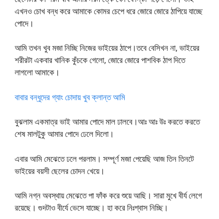
এখনও চোখ বন্ধ করে আমাকে কোমর চেপে ধরে জোরে জোরে ঠাপিয়ে যাচ্ছে
পোদে।
আমি তখন খুব মজা নিচ্ছি নিজের ভাইয়ের ঠাপে।তবে বেসিখন না, ভাইয়ের
শরীরটা একবার খানিক কুঁচকে গেলো, জোরে জোরে পাশবিক ঠাপ দিতে
লাগলো আমাকে।
বাবার বন্ধুদের গ্যাং চোদায় খুব ক্লান্ত আমি
বুঝলাম একমাত্র ভাই আমার পোদে মাল ঢালবে।আঃ আঃ উঃ করতে করতে
শেষ মালটুকু আমার পোদে ঢেলে দিলো।
এবার আমি মেঝেতে ঢলে পরলাম। সম্পূর্ণ মজা পেয়েছি আজ তিন তিনটে
ভাইয়ের বয়সী ছেলের চোদন খেয়ে।
আমি নগ্ন অবস্থায় মেঝেতে পা ফাঁক করে শুয়ে আছি। সারা মুখে বীর্য লেগে
রয়েছে। গুদটাও বীর্যে ভেসে যাচ্ছে। হা করে নিঃশ্বাস নিচ্ছি।