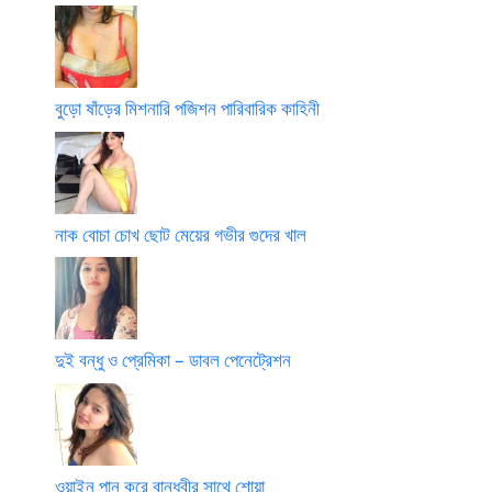
বুড়ো ষাঁড়ের মিশনারি পজিশন পারিবারিক কাহিনী
নাক বোচা চোখ ছোট মেয়ের গভীর গুদের খাল
দুই বন্ধু ও প্রেমিকা – ডাবল পেনেট্রেশন
ওয়াইন পান করে বান্ধবীর সাথে শোয়া