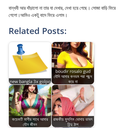
বান্ধবী আর দাঁড়ালো না তার যা দেখার, দেখা হয়ে গেছে। সোজা বাড়ি ফিরে
গেলো।আমিও একটু বাদে ফিরে এলাম।
Related Posts:
boudir rosalo gud
বৌদি আমার কনডম পরা পছন্দ
new bangla 3x golpo
করে না
কয়েকটি মাগীর সাথে আমার
রাজকীয় মুসলিম ভোদায় ডাবল
যৌন জীবন
হিন্দু ঠাপ