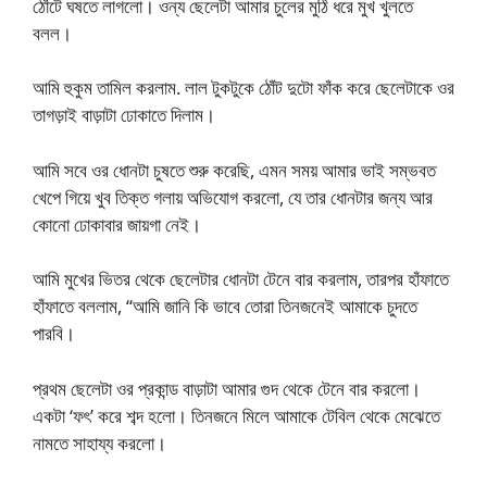
ঠোঁটে ঘষতে লাগলো। ওন্য ছেলেটা আমার চুলের মুঠি ধরে মুখ খুলতে
বলল।
আমি হুকুম তামিল করলাম. লাল টুকটুকে ঠোঁট দুটো ফাঁক করে ছেলেটাকে ওর
তাগড়াই বাড়াটা ঢোকাতে দিলাম।
আমি সবে ওর ধোনটা চুষতে শুরু করেছি, এমন সময় আমার ভাই সম্ভবত
খেপে গিয়ে খুব তিক্ত গলায় অভিযোগ করলো, যে তার ধোনটার জন্য আর
কোনো ঢোকাবার জায়গা নেই।
আমি মুখের ভিতর থেকে ছেলেটার ধোনটা টেনে বার করলাম, তারপর হাঁফাতে
হাঁফাতে বললাম, “আমি জানি কি ভাবে তোরা তিনজনেই আমাকে চুদতে
পারবি।
প্রথম ছেলেটা ওর প্রকান্ড বাড়াটা আমার গুদ থেকে টেনে বার করলো।
একটা ‘ফৎ’ করে শব্দ হলো। তিনজনে মিলে আমাকে টেবিল থেকে মেঝেতে
নামতে সাহায্য করলো।