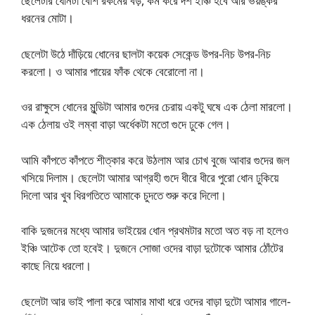
ছেলেটার ধোনটা বেশি রকমের বড়, কম করে দশ ইঞ্চি হবে আর ভয়ঙ্কর
ধরনের মোটা।
ছেলেটা উঠে দাঁড়িয়ে ধোনের ছালটা কয়েক সেকেন্ড উপর-নিচ উপর-নিচ
করলো। ও আমার পায়ের ফাঁক থেকে বেরোলো না।
ওর রাক্ষুসে ধোনের মুন্ডিটা আমার গুদের চেরায় একটু ঘষে এক ঠেলা মারলো।
এক ঠেলায় ওই লম্বা বাড়া অর্ধেকটা মতো গুদে ঢুকে গেল।
আমি কাঁপতে কাঁপতে শীত্কার করে উঠলাম আর চোখ বুজে আবার গুদের জল
খসিয়ে দিলাম। ছেলেটা আমার আগ্রহী গুদে ধীরে ধীরে পুরো ধোন ঢুকিয়ে
দিলো আর খুব ধিরগতিতে আমাকে চুদতে শুরু করে দিলো।
বাকি দুজনের মধ্যে আমার ভাইয়ের ধোন প্রথমটার মতো অত বড় না হলেও
ইঞ্চি আটেক তো হবেই। দুজনে সোজা ওদের বাড়া দুটোকে আমার ঠোঁটের
কাছে নিয়ে ধরলো।
ছেলেটা আর ভাই পালা করে আমার মাথা ধরে ওদের বাড়া দুটো আমার গালে-