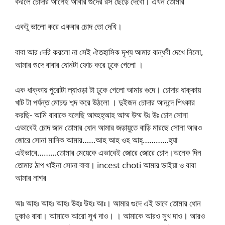
করলে চোদার আগেই আবার গুদের রস ছেড়ে দেবো। এখন তোমার
একটু ভালো করে একবার চোদ তো দেখি।
বাবা আর দেরি করলো না সেই ঐতহাসিক দৃশ্য আমার বান্ধবী দেখে নিলো,
আমার গুদে বাবার ধোনটা ফোচ করে ঢুকে গেলো ।
এক ধাক্কায় পুরোটা ল্যাওড়া টা ঢুকে গেলো আমার গুদে। চোদার ধাক্কায়
খাট টা পর্যন্ত মোচড় শব্দ করে উঠলো । দুইজন চোদার আনন্দে শিৎকার
করছি- আমি বাবাকে বলেছি আহ্হহ্আহ আম্ম উম্ম উঃ উঃ চোদ সোনা
এভাবেই চোদ জান তোমার ধোন আমার জড়ায়ুতে বাড়ি মারছে সোনা আরও
জোরে সোনা মানিক আমার……আহ আহ ওহ আহ্…………হ্যা
এইভাবে………তোমার মেয়েকে এভাবেই জোরে জোরে চোদ।অনেক দিন
তোমার ঠাপ খাইনা সোনা বাবা। incest choti আমার ভাইয়া ও বাবা
আমার নাগর
আঃ আহঃ আহঃ আহঃ উহঃ উহঃ আঃ। আমার গুদে এই ভাবে তোমার ধোন
ঢুকাও বাবা। আমাকে আরো সুখ দাও। । আমাকে আরও সুখ দাও। আরও