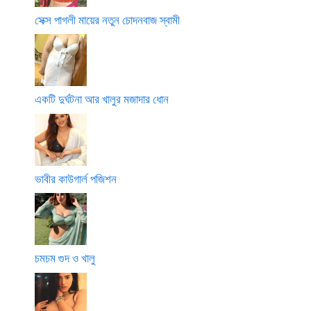
সেক্স পাগলী মায়ের নতুন চোদনবাজ স্বামী
একটি দুর্ঘটনা আর খালুর মজাদার ধোন
ভাবীর কাউগার্ল পজিশন
চমচম গুদ ও খালু