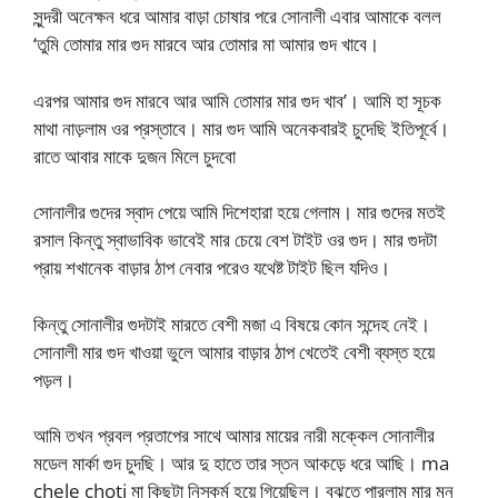
সুন্দরী অনেক্ষন ধরে আমার বাড়া চোষার পরে সোনালী এবার আমাকে বলল
‘তুমি তোমার মার গুদ মারবে আর তোমার মা আমার গুদ খাবে।
এরপর আমার গুদ মারবে আর আমি তোমার মার গুদ খাব’। আমি হা সূচক
মাথা নাড়লাম ওর প্রস্তাবে। মার গুদ আমি অনেকবারই চুদেছি ইতিপূর্বে।
রাতে আবার মাকে দুজন মিলে চুদবো
সোনালীর গুদের স্বাদ পেয়ে আমি দিশেহারা হয়ে গেলাম। মার গুদের মতই
রসাল কিন্তু স্বাভাবিক ভাবেই মার চেয়ে বেশ টাইট ওর গুদ। মার গুদটা
প্রায় শখানেক বাড়ার ঠাপ নেবার পরেও যথেষ্ট টাইট ছিল যদিও।
কিন্তু সোনালীর গুদটাই মারতে বেশী মজা এ বিষয়ে কোন সন্দেহ নেই।
সোনালী মার গুদ খাওয়া ভুলে আমার বাড়ার ঠাপ খেতেই বেশী ব্যস্ত হয়ে
পড়ল।
আমি তখন প্রবল প্রতাপের সাথে আমার মায়ের নারী মক্কেল সোনালীর
মডেল মার্কা গুদ চুদছি। আর দু হাতে তার স্তন আকড়ে ধরে আছি। ma
chele choti মা কিছুটা নিস্কর্ম হয়ে গিয়েছিল। বুঝতে পারলাম মার মন