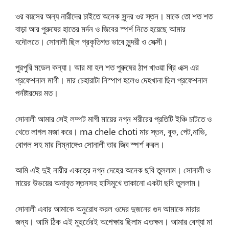
ওর বয়সের অন্য নারীদের চাইতে অনেক সুন্দর ওর স্তন। মাকে তো শত শত
বাড়া আর পুরুষের হাতের মর্দন ও জিবের স্পর্শ নিতে হয়েছে আমার
বদৌলতে। সোনালী ছিল প্রকৃতিগত ভাবে সুন্দরী ও সেক্সী।
পুরপুরি মডেল কন্যা। আর মা হল শত পুরুষের ঠাপ খাওয়া থ্রি এক্স এর
প্রফেশনাল মাগী। মার চেহারাটা নিস্পাপ হলেও দেহখানা ছিল প্রফেশনাল
পর্নষ্টারদের মত।
সোনালী আমার সেই লম্পট মাগী মায়ের নগ্ন শরীরের প্রতিটি ইঞ্চি চাটতে ও
খেতে লাগল মজা করে। ma chele choti মার স্তন, বুক, পেট,নাভি,
বোগল সহ মার নিম্নাঙ্গেও সোনালী তার জিব স্পর্শ করল।
আমি এই দুই নারীর একত্রে নগ্ন দেহের অনেক ছবি তুললাম। সোনালী ও
মায়ের উভয়ের অনাবৃত স্তনসহ হাসিমুখে তাকানো একটা ছবি তুললাম।
সোনালী এবার আমাকে অনুরোধ করল ওদের দুজনের গুদ আমাকে মারার
জন্য। আমি ঠিক এই মুহুর্তেরই অপেক্ষায় ছিলাম এতক্ষন। আমার বেশ্যা মা