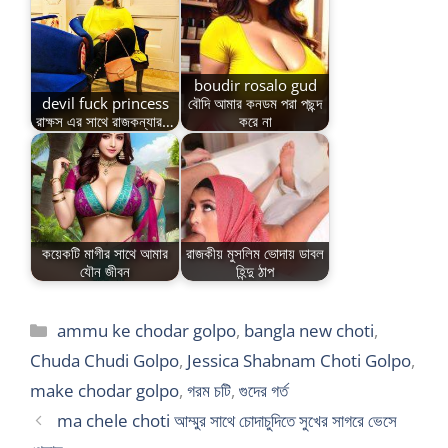
boudir rosalo gud
devil fuck princess
বৌদি আমার কনডম পরা পছন্দ
রাক্ষস এর সাথে রাজকন্যার…
করে না
কয়েকটি মাগীর সাথে আমার
রাজকীয় মুসলিম ভোদায় ডাবল
যৌন জীবন
হিন্দু ঠাপ
Categories
ammu ke chodar golpo
,
bangla new choti
,
Chuda Chudi Golpo
,
Jessica Shabnam Choti Golpo
,
make chodar golpo
,
গরম চটি
,
গুদের গর্ত
ma chele choti আম্মুর সাথে চোদাচুদিতে সুখের সাগরে ভেসে