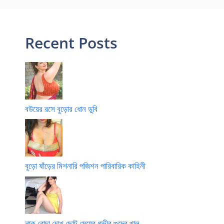
Recent Posts
বউয়ের রসে বুড়োর ধোন ডুবি
বুড়ো ষাঁড়ের মিশনারি পজিশন পারিবারিক কাহিনী
নাক বোচা চোখ ছোট মেয়ের গভীর গুদের খাল