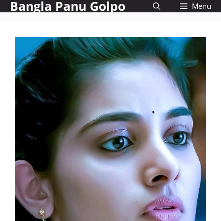
Bangla Panu Golpo
Skip
Menu
to
content