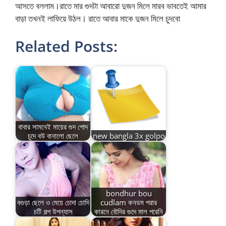
আসতে বললাম।রাতে মার গুদটা আবারো দুজন মিলে মারব ভাবতেই আমার
বাড়া তখনই লাফিয়ে উঠল। রাতে আবার মাকে দুজন মিলে চুদবো
Related Posts:
বাবার সামনেই মায়ের গুদ পোদ
চুদে বউ বানালো ছেলে
new bangla 3x golpo
bondhur bou
বগুড়া ছেলে ও মেয়ে চোদা চোদি
cudlam কনডম পরার
চটি গল্প উপন্যাস
কারনে বৌদির গুদে মাল পরেনি