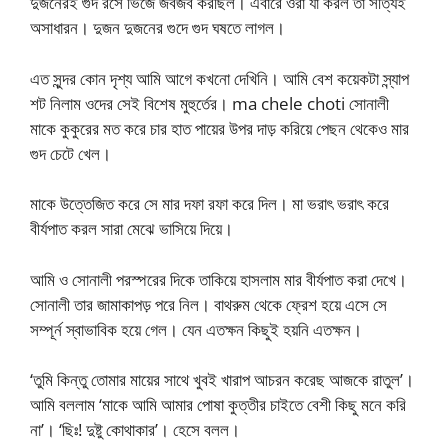
দুজনেরই গুদ রসে ভিজে জবজব করছিল। এবারে ওরা যা করল তা সত্যিই
অসাধারন। দুজন দুজনের গুদে গুদ ঘষতে লাগল।
এত সুন্দর কোন দৃশ্য আমি আগে কখনো দেখিনি। আমি বেশ কয়েকটা স্ন্যাপ
শট নিলাম ওদের সেই বিশেষ মুহুর্তের। ma chele choti সোনালী
মাকে কুকুরের মত করে চার হাত পায়ের উপর দাড় করিয়ে পেছন থেকেও মার
গুদ চেটে খেল।
মাকে উত্তেজিত করে সে মার দফা রফা করে দিল। মা ভরাৎ ভরাৎ করে
বীর্যপাত করল সারা মেঝে ভাসিয়ে দিয়ে।
আমি ও সোনালী পরস্পরের দিকে তাকিয়ে হাসলাম মার বীর্যপাত করা দেখে।
সোনালী তার জামাকাপড় পরে নিল। বাথরুম থেকে ফ্রেশ হয়ে এসে সে
সম্পূর্ন স্বাভাবিক হয়ে গেল। যেন এতক্ষন কিছুই হয়নি এতক্ষন।
‘তুমি কিন্তু তোমার মায়ের সাথে খুবই খারাপ আচরন করেছ আজকে রাতুল’।
আমি বললাম ‘মাকে আমি আমার পোষা কুত্তীর চাইতে বেশী কিছু মনে করি
না’। ‘ছিঃ! দুষ্টু কোথাকার’। হেসে বলল।