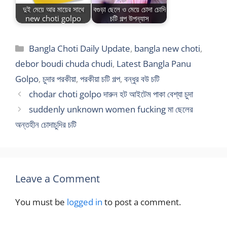
দুই মেয়ে আর মায়ের সাথে
বগুড়া ছেলে ও মেয়ে চোদা চোদি
new choti golpo
চটি গল্প উপন্যাস
Categories
Bangla Choti Daily Update
,
bangla new choti
,
debor boudi chuda chudi
,
Latest Bangla Panu
Golpo
,
চুদার পরকীয়া
,
পরকীয়া চটি গল্প
,
বন্ধুর বউ চটি
chodar choti golpo দারুন হট আইটেম পাকা বেশ্যা চুদা
suddenly unknown women fucking মা ছেলের
অন্তহীন চোদাচুদির চটি
Leave a Comment
You must be
logged in
to post a comment.