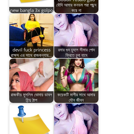
বৌদি আমার কনডম পরা পছন্দ
new bangla 3x golpo
করে না
devil fuck princess
রমার গুদ চুদলে সীমার পোদ
রাক্ষস এর সাথে রাজকন্যার…
ফ্রিতে চুদা যাবে
রাজকীয় মুসলিম ভোদায় ডাবল
কয়েকটি মাগীর সাথে আমার
হিন্দু ঠাপ
যৌন জীবন