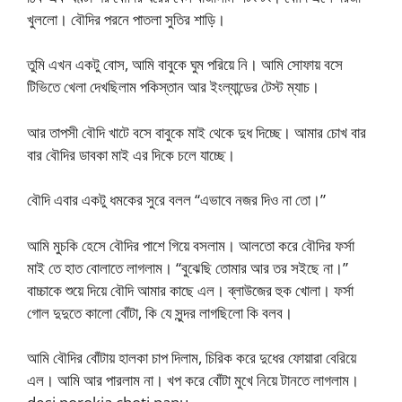
খুললো। বৌদির পরনে পাতলা সুতির শাড়ি।
তুমি এখন একটু বোস, আমি বাবুকে ঘুম পরিয়ে নি। আমি সোফায় বসে
টিভিতে খেলা দেখছিলাম পকিস্তান আর ইংল্যান্ডের টেস্ট ম্যাচ।
আর তাপসী বৌদি খাটে বসে বাবুকে মাই থেকে দুধ দিচ্ছে। আমার চোখ বার
বার বৌদির ডাবকা মাই এর দিকে চলে যাচ্ছে।
বৌদি এবার একটু ধমকের সুরে বলল “এভাবে নজর দিও না তো।”
আমি মুচকি হেসে বৌদির পাশে গিয়ে বসলাম। আলতো করে বৌদির ফর্সা
মাই তে হাত বোলাতে লাগলাম। “বুঝেছি তোমার আর তর সইছে না।”
বাচ্চাকে শুয়ে দিয়ে বৌদি আমার কাছে এল। ব্লাউজের হুক খোলা। ফর্সা
গোল দুদুতে কালো বোঁটা, কি যে সুন্দর লাগছিলো কি বলব।
আমি বৌদির বোঁটায় হালকা চাপ দিলাম, চিরিক করে দুধের ফোয়ারা বেরিয়ে
এল। আমি আর পারলাম না। খপ করে বোঁটা মুখে নিয়ে টানতে লাগলাম।