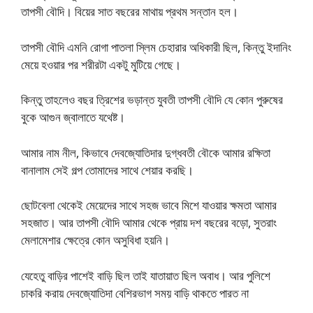
তাপসী বৌদি। বিয়ের সাত বছরের মাথায় প্রথম সন্তান হল।
তাপসী বৌদি এমনি রোগা পাতলা স্লিম চেহারার অধিকারী ছিল, কিন্তু ইদানিং
মেয়ে হওয়ার পর শরীরটা একটু মুটিয়ে গেছে।
কিন্তু তাহলেও বছর ত্রিশের ভড়ান্ত যুবতী তাপসী বৌদি যে কোন পুরুষের
বুকে আগুন জ্বালাতে যথেষ্ট।
আমার নাম নীল, কিভাবে দেবজ্যোতিদার দুগ্ধবতী বৌকে আমার রক্ষিতা
বানালাম সেই গল্প তোমাদের সাথে শেয়ার করছি।
ছোটবেলা থেকেই মেয়েদের সাথে সহজ ভাবে মিশে যাওয়ার ক্ষমতা আমার
সহজাত। আর তাপসী বৌদি আমার থেকে প্রায় দশ বছরের বড়ো, সুতরাং
মেলামেশার ক্ষেত্রে কোন অসুবিধা হয়নি।
যেহেতু বাড়ির পাশেই বাড়ি ছিল তাই যাতায়াত ছিল অবাধ। আর পুলিশে
চাকরি করায় দেবজ্যোতিদা বেশিরভাগ সময় বাড়ি থাকতে পারত না