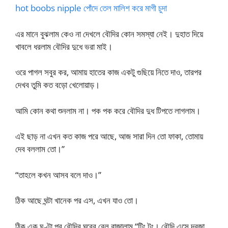
hot boobs nipple পোঁদে তেল মালিশ করে মাগী চুদা
এর মানে বুঝলাম কেও না দেখলে বৌদির কোন সমস্যা নেই। দুহাত দিয়ে
খাবলে ধরলাম বৌদির দুধে ভরা মাই।
ওরে পাগল সবুর কর, আমায় হাতের কাজ একটু গুছিয়ে নিতে দাও, তারপর
দেখব তুমি কত বড়ো খেলোয়াড়।
আমি কোন কথা শুনলাম না। পক পক করে বৌদির দুধ টিপতে লাগলাম।
এই ছাড় না এখন কত কাজ পরে আছে, আজ সারা দিন তো ফাকা, তোমায়
দেব বললাম তো।”
“তাহলে কখন আসব বলে দাও।”
ঠিক আছে ঘন্টা খানেক পর এস, এখন যাও তো।
ঠিক এক ঘণ্টা পর বৌদির ঘরের বেল বাজালাম “টিং টং। বৌদি এসে দরজা