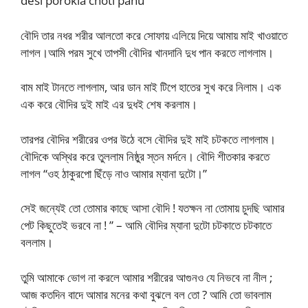
desi porokia choti panu
বৌদি তার নধর শরীর আলতো করে সোফায় এলিয়ে দিয়ে আমায় মাই খাওয়াতে
লাগল।আমি পরম সুখে তাপসী বৌদির খানদানি দুধ পান করতে লাগলাম।
বাম মাই টানতে লাগলাম, আর ডান মাই টিপে হাতের সুখ করে নিলাম। এক
এক করে বৌদির দুই মাই এর দুধই শেষ করলাম।
তারপর বৌদির শরীরের ওপর উঠে বসে বৌদির দুই মাই চটকতে লাগলাম।
বৌদিকে অস্থির করে তুললাম নিষ্ঠুর স্তন মর্দনে। বৌদি শীতকার করতে
লাগল “ওহ ঠাকুরপো ছিঁড়ে নাও আমার ম্যানা দুটো।”
সেই জন্যেই তো তোমার কাছে আসা বৌদি ! যতক্ষন না তোমায় চুদছি আমার
পেট কিছুতেই ভরবে না ! ” – আমি বৌদির ম্যানা দুটো চটকাতে চটকাতে
বললাম।
তুমি আমাকে ভোগ না করলে আমার শরীরের আগুনও যে নিভবে না নীল ;
আজ কতদিন বাদে আমার মনের কথা বুঝলে বল তো ? আমি তো ভাবলাম