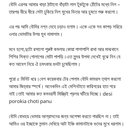
বৌদি এরপর আমার খাড়া ঠাটানো বাঁড়াটা লাল টুকটুকে ঠোঁটের মধ্যে নিল –
তারপর ধীরে ধীরে সেটা ঢুকিয়ে নিল মুখের ভিতর আর চুষতে শুরু করলো।
এর পর আমি বৌদির নগ্ন দেহে চড়াও হলাম। একে একে সব কাপড় সরিয়ে
ওনার ভোদাটার উপর মুখ নামালাম।
মনে হলো,দুটো রসালো পুরুষ্ট কমলার কোয়া পাশাপাশি রাখা আর মাঝখানে
শিশির সিক্ত গোলাপের মোটা পাপড়ি।এত সুন্দর উপমা দেখেই বুঝে নিন যে
কত আবেগ নিয়ে ঐ চমৎকার গুদটা চুষেছিলাম।
পুরো ৫ মিনিট ধরে।বেশ কয়েকবার টের পেলাম বৌদি কামরস ত্যাগ করলো
আমার জিহ্বার স্পর্ষে। অনেকদিন এই মেশিনটাতে কারিগরের হাত পরে
নাই।তাই আমার কত কমবয়সী মিস্ত্রিই প্রলয় ঘটিয়ে দিচ্ছে। desi
porokia choti panu
বৌদি বোধহয় ভোদায় আগ্রাসনের জন্য অপেক্ষা করতে পারছিল না। তাই
আমিও ওর ইচ্ছাকে সন্মান দেখিয়ে আট ইঞ্চি কামানটাকে গুদের মুখে ধরলাম।