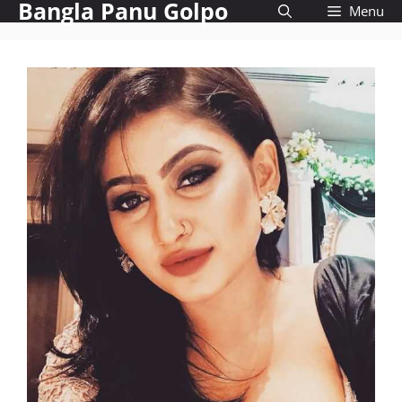
Bangla Panu Golpo
Skip
Menu
to
content