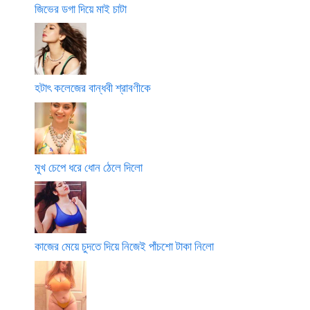
জিভের ডগা দিয়ে মাই চাটা
হটাৎ কলেজের বান্ধবী শ্রাবণীকে
মুখ চেপে ধরে ধোন ঠেলে দিলো
কাজের মেয়ে চুদতে দিয়ে নিজেই পাঁচশো টাকা নিলো