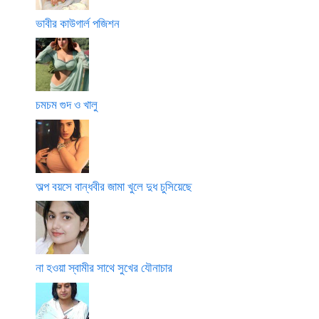
ভাবীর কাউগার্ল পজিশন
চমচম গুদ ও খালু
অল্প বয়সে বান্ধবীর জামা খুলে দুধ চুসিয়েছে
না হওয়া স্বামীর সাথে সুখের যৌনাচার