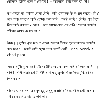
বৌদিকে তোমার পছন্দ না বোধহয় !” – অভিমানী গলায় বলল তাপসী।
রাগ কোরো না , আমার সোনা বৌদি , আমি তোমাকে কি অপছন্দ করতে পারি ?
হাত মারার সময়েও আমি তোমার কথা ভাবি , মাইরি বলছি ” বৌদির গাল টিপে
দিয়ে আমি বললাম – “নাও , এবার সায়াটা খোল তো দেখি ; তোমার ল্যাংটো
শরীরটা আমায় দেখাবে না ?
উমম।। তুমিই খুলে দাও না সোনা ;তোমার নিজের হাতে আমাকে ল্যাংটো
করে দাও ” – ঢলানি হাসি হেসে বলল তাপসী বৌদী। desi porokia
choti panu
সায়ার দড়িটা খুলে সায়াটা টেনে বৌদির কোমর থেকে নামিয়ে দিলাম আমি ।।
তাপসী বৌদী আমার ঠোঁটে ঠোঁট চেপে ধরে, মুখের ভিতর জিভ ঢুকিয়ে দিয়ে
কিস করলো।
তারপর আমার গলা আর বুক চুমুতে চুমুতে ভরিয়ে দিয়ে বৌদির ঠোঁট আমার
শরীর বেয়ে নিচে নামতে লাগলো।