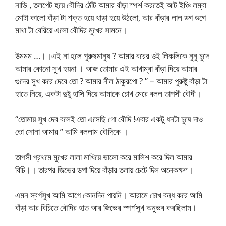
নাভি , তলপেট হয়ে বৌদির ঠোঁট আমার বাঁড়া স্পর্শ করতেই আট ইঞ্চি লম্বা
মোটা কালো বাঁড়া টা শক্ত হয়ে খাড়া হয়ে উঠলো, আর বাঁড়ার লাল ডগ ডগে
মাথা টা বেরিয়ে এলো বৌদির মুখের সামনে।
উমমম …।।এই না হলে পুরুষমানুষ ? আমার বরের ওই লিকলিকে নুনু চুদে
আমার কোনো সুখ হয়না । আজ তোমার এই আখাম্বা বাঁড়া দিয়ে আমার
গুদের সুখ করে দেবে তো ? আমার নীল ঠাকুরপো ? ” – আমার পুরুষ্টু বাঁড়া টা
হাতে নিয়ে, একটা দুষ্টু হাসি দিয়ে আমাকে চোখ মেরে বলল তাপসী বৌদী।
“তোমায় সুখ দেব বলেই তো এসেছি গো বৌদি !এবার একটু ধনটা চুষে দাও
তো সোনা আমার ” আমি বললাম বৌদিকে ।
তাপসী প্রথমে মুখের লালা মাখিয়ে ভালো করে মালিশ করে দিল আমার
বিচি।। তারপর জিভের ডগা দিয়ে বাঁড়ার তলায় চেটে দিল অনেকক্ষণ।
এমন স্বর্গসুখ আমি আগে কোনদিন পায়নি। আরামে চোখ বন্ধ করে আমি
বাঁড়া আর বিচিতে বৌদির হাত আর জিভের স্পর্শসুখ অনুভব করছিলাম।