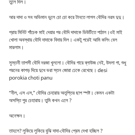
তুলে দিল।
আর দাদা ও সব অভিমান ভুলে চো চো করে টানতে লাগল বৌদির নরম দুদু।
প্রায় মিনিট পাঁচেক মাই দেয়ার পর বৌদি দাদাকে ডিউটিতে পাঠাল।ওই মাই
খোলা অবস্থায় বৌদি দাদাকে বিদায় দিল। একটু পরেই আমি কলিং বেল
মারলাম।
সুস্তনী তাপসী বৌদি দরজা খুললো। বৌদির গায়ে ব্লাউজ নেই, উদলা গা, শুধু
পরনের কাপড় দিয়ে দুধে ভরা স্তন জোরা ঢেকে রেখেছে। desi
porokia choti panu
“নীল, এস এস,” বৌদির চেহারায় অতৃপ্তির ছাপ স্পষ্ট। কেমন একটা
অসস্তি পুর চেহারায়। তুমি কখন এলে ?
অনেক্ষন।
তাহলে? লুকিয়ে লুকিয়ে বুঝি দাদা-বৌদির প্রেম দেখা হচ্ছিল ?