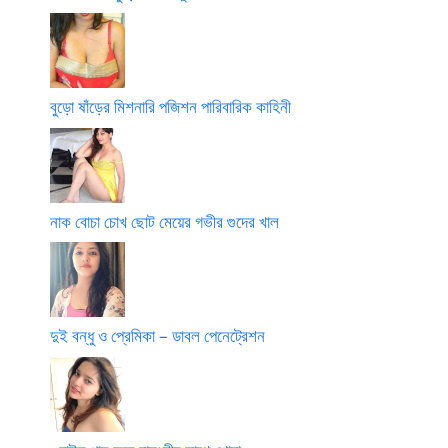
বুড়ো ষাঁড়ের মিশনারি পজিশন পারিবারিক কাহিনী
নাক বোচা চোখ ছোট মেয়ের গভীর গুদের খাল
দুই বন্ধু ও প্রেমিকা – ডাবল পেনেট্রেশন