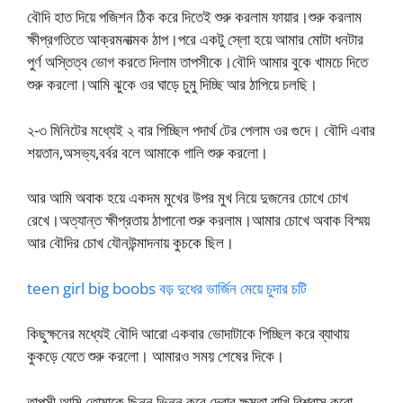
বৌদি হাত দিয়ে পজিশন ঠিক করে দিতেই শুরু করলাম ফায়ার।শুরু করলাম
ক্ষীপ্রগতিতে আক্রমনাত্মক ঠাপ।পরে একটু স্লো হয়ে আমার মোটা ধনটার
পুর্ণ অস্তিত্ব ভোগ করতে দিলাম তাপসীকে।বৌদি আমার বুকে খামচে দিতে
শুরু করলো।আমি ঝুকে ওর ঘাড়ে চুমু দিচ্ছি আর ঠাপিয়ে চলছি।
২-৩ মিনিটের মধ্যেই ২ বার পিচ্ছিল পদার্থ টের পেলাম ওর গুদে। বৌদি এবার
শয়তান,অসভ্য,বর্বর বলে আমাকে গালি শুরু করলো।
আর আমি অবাক হয়ে একদম মুখের উপর মুখ নিয়ে দুজনের চোখে চোখ
রেখে।অত্যান্ত ক্ষীপ্রতায় ঠাপানো শুরু করলাম।আমার চোখে অবাক বিস্ময়
আর বৌদির চোখ যৌনউন্মাদনায় কুচকে ছিল।
teen girl big boobs বড় দুধের ভার্জিন মেয়ে চুদার চটি
কিছুক্ষনের মধ্যেই বৌদি আরো একবার ভোদাটাকে পিচ্ছিল করে ব্যাথায়
কুকড়ে যেতে শুরু করলো। আমারও সময় শেষের দিকে।
তাপসী আমি তোমাকে ছিন্ন ভিন্ন করে দেবার ক্ষমতা রাখি,বিশ্বাস করো