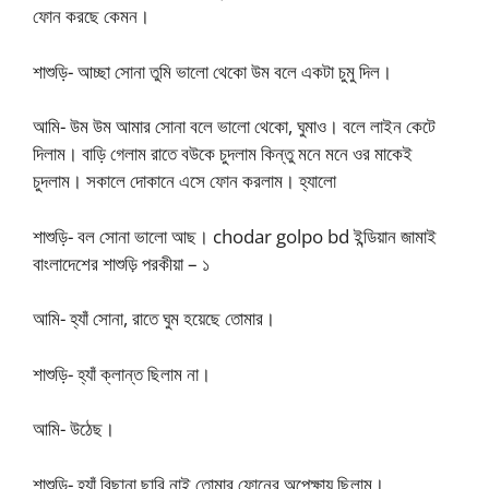
ফোন করছে কেমন।
শাশুড়ি- আচ্ছা সোনা তুমি ভালো থেকো উম বলে একটা চুমু দিল।
আমি- উম উম আমার সোনা বলে ভালো থেকো, ঘুমাও। বলে লাইন কেটে
দিলাম। বাড়ি গেলাম রাতে বউকে চুদলাম কিন্তু মনে মনে ওর মাকেই
চুদলাম। সকালে দোকানে এসে ফোন করলাম। হ্যালো
শাশুড়ি- বল সোনা ভালো আছ। chodar golpo bd ইন্ডিয়ান জামাই
বাংলাদেশের শাশুড়ি পরকীয়া – ১
আমি- হ্যাঁ সোনা, রাতে ঘুম হয়েছে তোমার।
শাশুড়ি- হ্যাঁ ক্লান্ত ছিলাম না।
আমি- উঠেছ।
শাশুড়ি- হ্যাঁ বিছানা ছারি নাই তোমার ফোনের অপেক্ষায় ছিলাম।