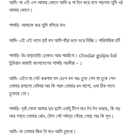
আমি- মা এই এস আমার কোলে আমি দু পা টান করে বসে পড়লাম তুমি ওঠ
আমার কোলে।
শাশুড়ি- আমাকে ধরে তুমি বসিয়ে নাও
আমি- এই এই ভাবে হ্যাঁ বস আমি বাঁড়া গুদে ভরে দিচ্ছি। পারিবারিক চটি
শাশুড়ি- উঃ তাড়াতাড়ি ঢোকাও আর পারছিনা। chodar golpo bd
ইন্ডিয়ান জামাই বাংলাদেশের শাশুড়ি পরকীয়া – ১
আমি- এইত মা সেট করলাম বস চেপে বস আঃ ঢুকে গেল মা ঢুকে গেল
তোমার রসালো ভোঁদায় আঃ কি গরম তোমার গুদ মাগো, ওমা ঠিক মতন
ঢুকেছে তো।
শাশুড়ি- হ্যাঁ সোনা আমার দুধ দুটো একটু টিপে দাও টন টন করছে, কি বড়
আর শক্ত তোমার ধোন, টোল পেট পর্যন্ত পৌছে গেছে আঃ কি সুখ।
আমি- মা তোমার জিভ টা দাও আমি চুষবো।