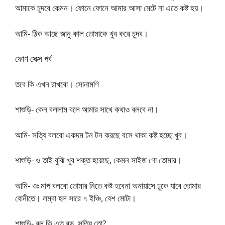
আমাকে চুদবে কেমন। ফোনে ফোনে আমার আসা মেটে না এতে কষ্ট হয়।
আমি- ঠিক আছে জানু কাল তোমাকে খুব করে চুদব।
ফোণ সেক্স পর্ব
তবে কি এখন রাখবো। সোনামণি
শাশুড়ি- কেন বললাম বলে আমার সাথে কথাও বলবে না।
আমি- সত্যি বলবো একদম টন টন করছে বসে থাকা কষ্ট হচ্ছে খুব।
শাশুড়ি- ও তাই বুঝি খুব শক্ত হয়েছে, কেমন সাইজ গো তোমার।
আমি- ওঃ মাপ বলবো তোমার নিতে কষ্ট হবেনা অনায়াসে ঢুকে যাবে তোমার
যোনীতে। লম্বা হল সারে ৭ ইঞ্চি, বেশ মোটা।
শাশুড়ি- বল কি এত বড়, সত্যি তো?