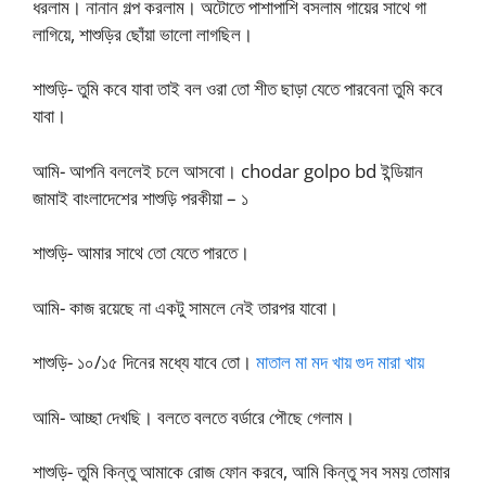
ধরলাম। নানান গল্প করলাম। অটোতে পাশাপাশি বসলাম গায়ের সাথে গা
লাগিয়ে, শাশুড়ির ছোঁয়া ভালো লাগছিল।
শাশুড়ি- তুমি কবে যাবা তাই বল ওরা তো শীত ছাড়া যেতে পারবেনা তুমি কবে
যাবা।
আমি- আপনি বললেই চলে আসবো। chodar golpo bd ইন্ডিয়ান
জামাই বাংলাদেশের শাশুড়ি পরকীয়া – ১
শাশুড়ি- আমার সাথে তো যেতে পারতে।
আমি- কাজ রয়েছে না একটু সামলে নেই তারপর যাবো।
শাশুড়ি- ১০/১৫ দিনের মধ্যে যাবে তো।
মাতাল মা মদ খায় গুদ মারা খায়
আমি- আচ্ছা দেখছি। বলতে বলতে বর্ডারে পৌছে গেলাম।
শাশুড়ি- তুমি কিন্তু আমাকে রোজ ফোন করবে, আমি কিন্তু সব সময় তোমার