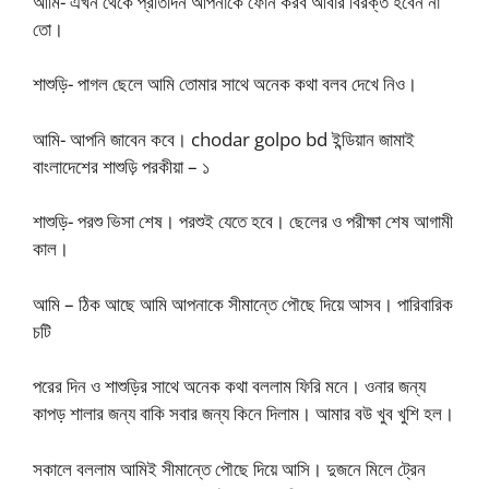
আমি- এখন থেকে প্রতিদিন আপনাকে ফোন করব আবার বিরক্ত হবেন না
তো।
শাশুড়ি- পাগল ছেলে আমি তোমার সাথে অনেক কথা বলব দেখে নিও।
আমি- আপনি জাবেন কবে। chodar golpo bd ইন্ডিয়ান জামাই
বাংলাদেশের শাশুড়ি পরকীয়া – ১
শাশুড়ি- পরশু ভিসা শেষ। পরশুই যেতে হবে। ছেলের ও পরীক্ষা শেষ আগামী
কাল।
আমি – ঠিক আছে আমি আপনাকে সীমান্তে পৌছে দিয়ে আসব। পারিবারিক
চটি
পরের দিন ও শাশুড়ির সাথে অনেক কথা বললাম ফিরি মনে। ওনার জন্য
কাপড় শালার জন্য বাকি সবার জন্য কিনে দিলাম। আমার বউ খুব খুশি হল।
সকালে বললাম আমিই সীমান্তে পৌছে দিয়ে আসি। দুজনে মিলে ট্রেন