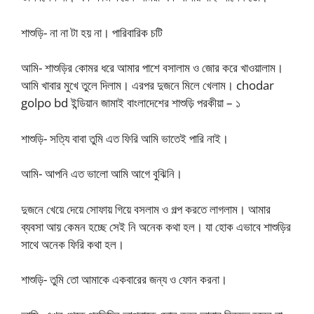
শাশুড়ি- না না টা হয় না। পারিবারিক চটি
আমি- শাশুড়ির কোমর ধরে আমার পাশে বসালাম ও জোর করে খাওয়ালাম।
আমি খাবার মুখে তুলে দিলাম। এরপর দুজনে মিলে খেলাম। chodar
golpo bd ইন্ডিয়ান জামাই বাংলাদেশের শাশুড়ি পরকীয়া – ১
শাশুড়ি- সত্যি বাবা তুমি এত ফিরি আমি ভাতেই পারি নাই।
আমি- আপনি এত ভালো আমি আগে বুঝিনি।
দুজনে খেয়ে দেয়ে সোফায় গিয়ে বসলাম ও গল্প করতে লাগলাম। আমার
ব্যবসা আয় কেমন হচ্ছে সেই নি অনেক কথা হল। যা হোক এভাবে শাশুড়ির
সাথে অনেক ফিরি কথা হল।
শাশুড়ি- তুমি তো আমাকে একবারের জন্য ও ফোন করনা।