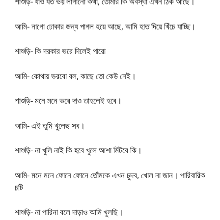
শাশুড়ি- যাও যত ভয় লাগানো কথা, তোমার কি অবস্থা এখন ঠিক আছে।
আমি- নাগো ঢোকার জন্য পাগল হয়ে আছে, আমি হাত দিয়ে খিঁচে যাচ্ছি।
শাশুড়ি- কি দরকার ভরে দিলেই পারো
আমি- কোথায় ভরবো বল, কাছে তো কেউ নেই।
শাশুড়ি- মনে মনে ভরে দাও তাহলেই হবে।
আমি- এই তুমি খুলেছ সব।
শাশুড়ি- না খুলি নাই কি হবে খুলে আশা মিটবে কি।
আমি- মনে মনে ফোনে ফোনে তোঁমকে এখন চুদব, খোল না জান। পারিবারিক
চটি
শাশুড়ি- না পারিনা বলে দাড়াও আমি খুলছি।