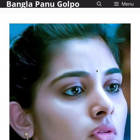
Bangla Panu Golpo
Skip
Menu
to
content