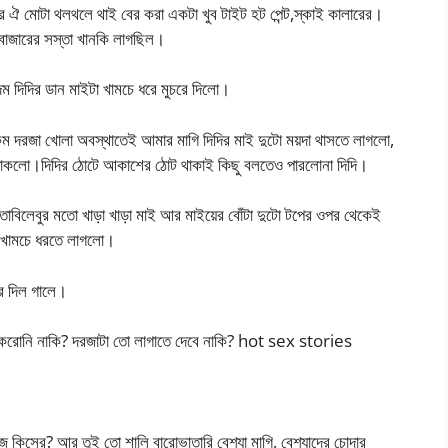
 ঐ মোটা থলথলে থাই বের করা একটা খুব টাইট হট পেন্ট,স্কাই কালারের।
বাজারের সস্তা খানকি লাগছিল।
িদির ডান মাইটা খামচে ধরে মুচরে দিলো।
রকম দরজা খোলা অবস্থাতেই আমার মাগি দিদির মাই দুটো ময়দা থাসতে লাগলো,
াকলো।দিদির ঠোটে আকাশের ঠোট থাকাই কিছু বলতেও পারলোনা দিদি।
র বাতাবিলেবুর মতো খাড়া খাড়া মাই আর মাইয়ের বোঁটা দুটো টপের ওপর থেকেই
ে খামচে ধরতে লাগলো।
ে দিল গালে।
 করোনি নাকি? দরজাটা তো লাগাতে দেবে নাকি? hot sex stories
 কিসের? আর তুই তো শালি বারোভাতারি বেশ্যা মাগি, বেশ্যাদের চোদার