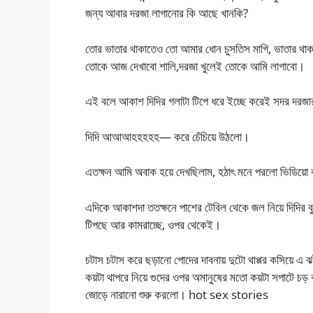
জন্য আবার দরজা লাগানোর কি আছে খানকি?
তোর ভাতার থাকাতেও তো আমার ধোন চুসতিস মাগি, ভাতার থা
তোকে আজ দেখাবো শালি,দরজা খুলেই তোকে আমি লাগাবো।
এই বলে আকাশ দিদির গলাটা টিপে ধরে ইচ্ছে করেই সদর দরজ
দিদি আআআহহহহহ— করে চেঁচিয়ে উঠলো।
এতক্ষন আমি অবাক হয়ে দেখছিলাম, হঠাৎ মনে পরলো ভিডিয়ো কর
এদিকে আকাশদা ততক্ষনে পাশের টেবিল থেকে জল নিয়ে দিদির ব
টিপছে আর কামরাচ্ছে, ওপর থেকেই।
চটাস চটাস করে ছড়ানো পোদের দাবনায় দুটো থাপ্পর কসিয়ে এ ঝটক
কয়টা থাপরে নিয়ে গুদের ওপর অমানুষের মতো কয়টা সপাটে চড় 
জোড়ে নারানো শুরু করলো। hot sex stories