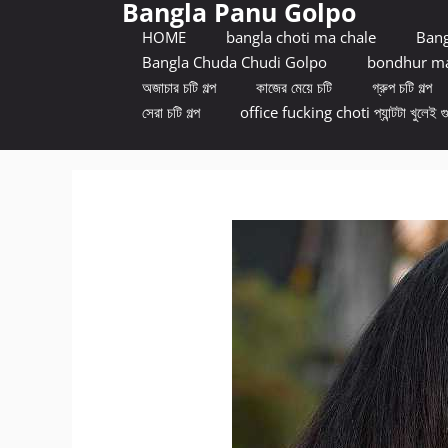
Bangla Panu Golpo
Skip
to
HOME
bangla choti ma chale
Bang
content
Bangla Chuda Chudi Golpo
bondhur ma
অজাচার চটি গল্প
কাজের মেয়ে চটি
গ্রুপ চটি গল্প
সেরা চটি গল্প
office fucking choti প্যান্টটা খুলেই গ