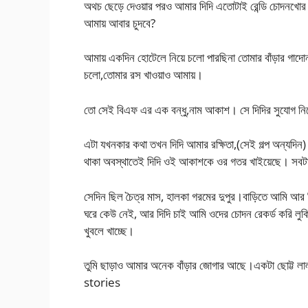
অথচ ছেড়ে দেওয়ার পরও আমার দিদি এতোটাই রেন্ডি চোদনখো
আমায় আবার চুদবে?
আমায় একদিন হোটেলে নিয়ে চলো পারছিনা তোমার বাঁড়ার গাদো
চলো,তোমার রস খাওয়াও আমায়।
তো সেই বিএফ এর এক বন্ধু,নাম আকাশ। সে দিদির সুযোগ ন
এটা যখনকার কথা তখন দিদি আমার রক্ষিতা,(সেই গল্প অন্যদি
থাকা অবস্থাতেই দিদি ওই আকাশকে ওর গতর খাইয়েছে। সবট
সেদিন ছিল চৈত্র মাস, হালকা গরমের দুপুর।বাড়িতে আমি 
ঘরে কেউ নেই, আর দিদি চাই আমি ওদের চোদন রেকর্ড করি লুকি
খুবলে খাচ্ছে।
তুমি ছাড়াও আমার অনেক বাঁড়ার জোগার আছে।একটা ছোট্ট লা
stories