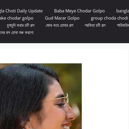
la Choti Daily Update
Baba Meye Chodar Golpo
bangl
ke chodar golpo
Gud Marar Golpo
group choda chodi
চুদাচুদি করার চটি গল্প
জোর করে চোদার গল্প
পরকিয়া চটি গল্প
পারিবারিক
ুদের রস চোষা শুরু করলো