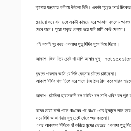
ব্যাথায় যন্ত্রষায় ককিয়ে উঠলো দিদি। একটা প্রচন্ড আর্ত চিৎ
চেচানো শুনে বাম দুধে একটা কামড়ে ধরে আকাশ বললো- আরও চেঁ
দেখে যাবে। পুরো পাড়ার বেশ্যা হয়ে যাবি মাগি কেউ দেখলে।
এই বলেই থুঃ করে একলাদা থুতু দিদির মুখে দিয়ে দিলো।
আকাশ- জিভ দিয়ে চেটে খা মাগি আমার থুতু। hot sex sto
বুঝতে পারলাম আমি যে দিদি ঘেন্নায় চাটতে চাইছেনা।
আকাশ দিদির গলা চিপে ধরে গালে ঠাস ঠাস ঠাস করে থাপ্পর মা
আকাশ- চাটবিনা হারামজাদী বল চাটবি? বল মাগি খাবি? বল তু
দুধের মতো ফর্সা গালে থাপ্পরের পর থাপ্পর খেয়ে টুসটুসে লাল 
ভয়ে দিদি আকাশদার থুতু চেটে খেতে শুরু করলো।
এবার আকাশদা দিদিকে হাঁ করিয়ে মুখের ভেতরে একলাদা থুতু দ