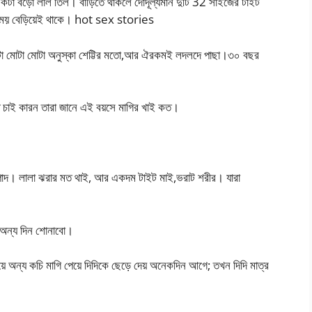
ে একটা বড়ো লাল তিল। বাড়িতে থাকলে দোদূল্যমান দুটি 32 সাইজের টাইট
 সবসময় বেড়িয়েই থাকে। hot sex stories
ুটো মোটা মোটা অনুস্কা শেট্টির মতো,আর ঐরকমই লদলদে পাছা।৩০ বছর
 চাই কারন তারা জানে এই বয়সে মাগির খাই কত।
দ। লালা ঝরার মত থাই, আর একদম টাইট মাই,ভরাট শরীর। যারা
 অন্য দিন শোনাবো।
য়ে অন্য কচি মাগি পেয়ে দিদিকে ছেড়ে দেয় অনেকদিন আগে; তখন দিদি মাত্র