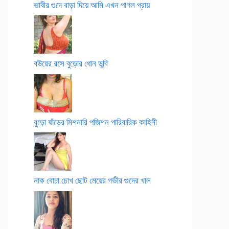
ভাবীর গুদে বাড়া দিয়ে আমি এখন পাগল প্রায়
বউয়ের রসে বুড়োর ধোন ডুবি
বুড়ো ষাঁড়ের মিশনারি পজিশন পারিবারিক কাহিনী
নাক বোচা চোখ ছোট মেয়ের গভীর গুদের খাল