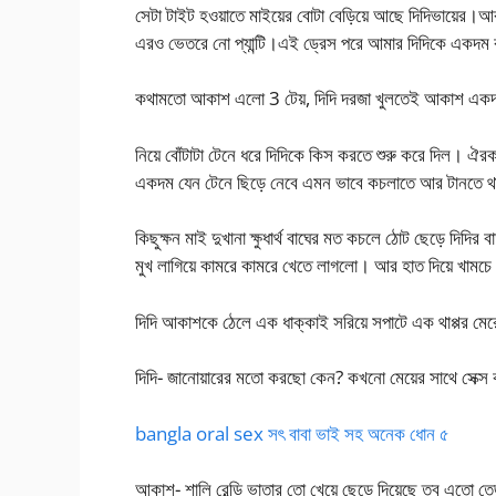
সেটা টাইট হওয়াতে মাইয়ের বোটা বেড়িয়ে আছে দিদিভায়ের।আর
এরও ভেতরে নো প্যান্টি।এই ড্রেস পরে আমার দিদিকে একদম 
কথামতো আকাশ এলো 3 টেয়, দিদি দরজা খুলতেই আকাশ একদম দ
নিয়ে বোঁটাটা টেনে ধরে দিদিকে কিস করতে শুরু করে দিল। ঐ
একদম যেন টেনে ছিড়ে নেবে এমন ভাবে কচলাতে আর টানতে থ
কিছুক্ষন মাই দুখানা ক্ষুধার্থ বাঘের মত কচলে ঠোট ছেড়ে দিদি
মুখ লাগিয়ে কামরে কামরে খেতে লাগলো। আর হাত দিয়ে খামচ
দিদি আকাশকে ঠেলে এক ধাক্কাই সরিয়ে সপাটে এক থাপ্পর মের
দিদি- জানোয়ারের মতো করছো কেন? কখনো মেয়ের সাথে সেক্স
bangla oral sex সৎ বাবা ভাই সহ অনেক ধোন ৫
আকাশ- শালি রেন্ডি ভাতার তো খেয়ে ছেড়ে দিয়েছে তবু এতো তেজ