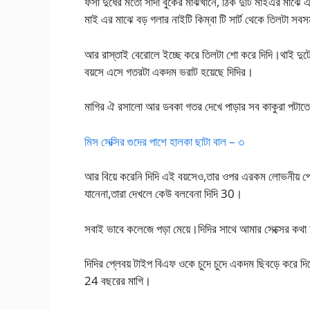
ফর্সা দুধের মতো সাদা বুকের মাঝখানে, ঠিক দুটি মাইএর মাঝ
মাই এর মাঝে বড় গলার নাইটি কিম্বা টি সার্ট থেকে তিলটা
আর রাস্তাই বেরোলে ইচ্ছে করে তিলটা শো করে দিদি।থাই দ
বয়সে এসে গতরটা একদম ভরাট হয়েছে দিদির।
মাগির ঐ রসালো আর ডবকা গতর দেখে পাড়ার সব কাকুরা পটাতে
মিস সেক্সির গুদের পাশে হালকা ছাটা বাল – ৩
আর বিয়ে করেনি দিদি এই বয়সেও,তার ওপর এরকম লোভনীয় পো
যানেনা,তারা দেখলে কেউ বলবেনা দিদি 30।
সবাই ভাবে কলেজে পড়া মেয়ে।দিদির সাথে আমার সেক্সের কথা
দিদির প্লেবয় টাইপ বিএফ ওকে চুদে চুদে একদম ছিবড়ে করে দি
24 বছরের মাগি।