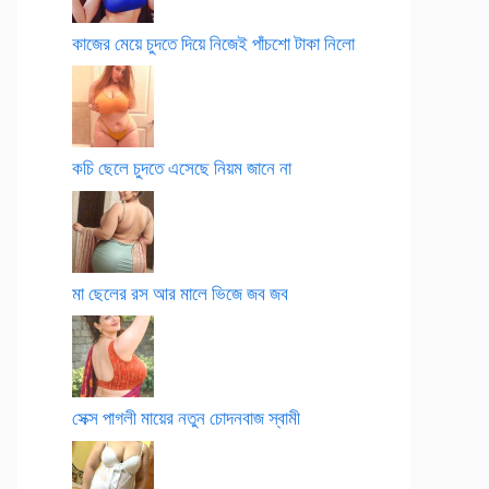
কাজের মেয়ে চুদতে দিয়ে নিজেই পাঁচশো টাকা নিলো
কচি ছেলে চুদতে এসেছে নিয়ম জানে না
মা ছেলের রস আর মালে ভিজে জব জব
সেক্স পাগলী মায়ের নতুন চোদনবাজ স্বামী