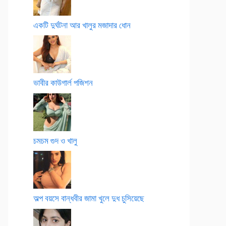
একটি দুর্ঘটনা আর খালুর মজাদার ধোন
ভাবীর কাউগার্ল পজিশন
চমচম গুদ ও খালু
অল্প বয়সে বান্ধবীর জামা খুলে দুধ চুসিয়েছে