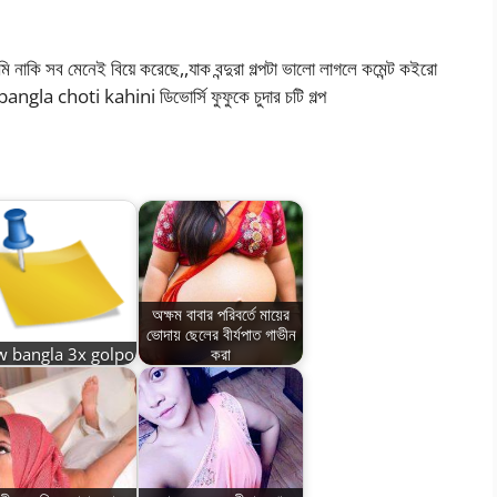
 নাকি সব মেনেই বিয়ে করেছে,,যাক বন্দুরা গল্পটা ভালো লাগলে কমেন্ট কইরো
ngla choti kahini ডিভোর্সি ফুফুকে চুদার চটি গল্প
অক্ষম বাবার পরিবর্তে মায়ের
ভোদায় ছেলের বীর্যপাত গাভীন
w bangla 3x golpo
করা