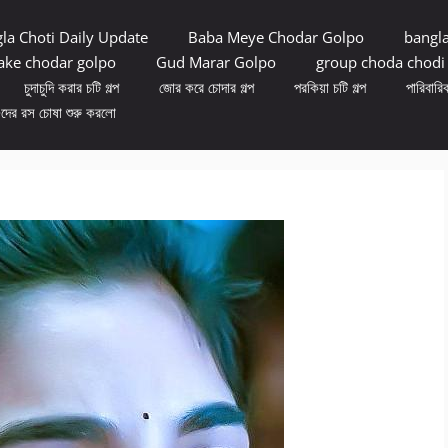
la Choti Daily Update
Baba Meye Chodar Golpo
bangl
ke chodar golpo
Gud Marar Golpo
group choda chodi
চুদাচুদি করার চটি গল্প
জোর করে চোদার গল্প
পরকিয়া চটি গল্প
পারিবারিক
ুদের রস চোষা শুরু করলো