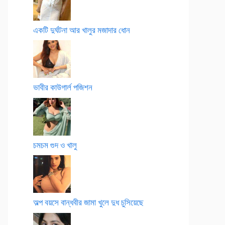
একটি দুর্ঘটনা আর খালুর মজাদার ধোন
ভাবীর কাউগার্ল পজিশন
চমচম গুদ ও খালু
অল্প বয়সে বান্ধবীর জামা খুলে দুধ চুসিয়েছে