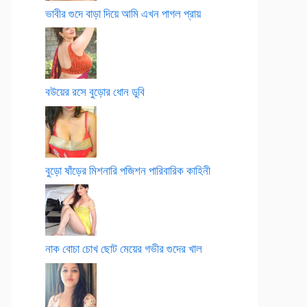
ভাবীর গুদে বাড়া দিয়ে আমি এখন পাগল প্রায়
বউয়ের রসে বুড়োর ধোন ডুবি
বুড়ো ষাঁড়ের মিশনারি পজিশন পারিবারিক কাহিনী
নাক বোচা চোখ ছোট মেয়ের গভীর গুদের খাল