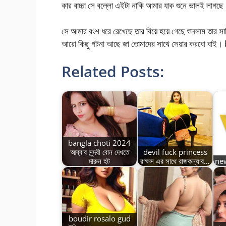
কার বাচ্চা সে বল্লো এইটা নাকি আমার যাক শুনে ভালই লাগছে
সে আমার বংশ ধরে রেখেছে তার বিয়ে হয়ে গেছে শুনলাম তার সামি
আরো কিছু গটনা আছে জা তোমাদের সাথে সেয়ার করবো বাই। ba
Related Posts:
bangla choti 2024
আব্বার সুন্দরী বোন দেখতে
devil fuck princess
দারুন হট
রাক্ষস এর সাথে রাজকন্যার…
ne
boudir rosalo gud