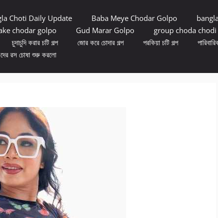
la Choti Daily Update
Baba Meye Chodar Golpo
bangl
ke chodar golpo
Gud Marar Golpo
group choda chodi
চুদাচুদি করার চটি গল্প
জোর করে চোদার গল্প
পরকিয়া চটি গল্প
পারিবারিক
ুদের রস চোষা শুরু করলো