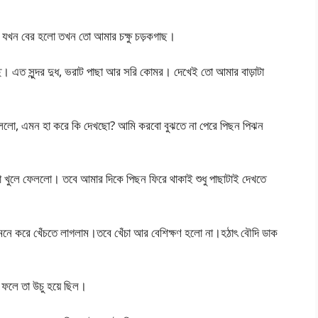
 যখন বের হলো তখন তো আমার চক্ষু চড়কগাছ।
চ্ছে। এত সুন্দর দুধ, ভরাট পাছা আর সরি কোমর। দেখেই তো আমার বাড়াটা
দি বললো, এমন হা করে কি দেখছো? আমি করবো বুঝতে না পেরে পিছন পিঝন
সিটা খুলে ফেললো। তবে আমার দিকে পিছন ফিরে থাকাই শুধু পাছাটাই দেখতে
মনে করে খেঁচতে লাগলাম।তবে খেঁচা আর বেশিক্ষণ হলো না।হঠাৎ বৌদি ডাক
নি ফলে তা উচু হয়ে ছিল।