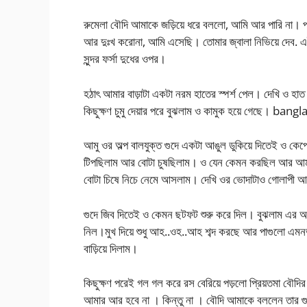
রুমেলা বৌদি আমাকে জড়িয়ে ধরে বললো, আমি আর পারি না। প্
আর দুঃখ করোনা, আমি এসেছি। তোমার জ্বালা নিভিয়ে দেব.
সুন্দর ফর্সা দুধের ওপর।
হঠাৎ আমার বাড়াটা একটা নরম হাতের স্পর্শ পেল। দেখি ও হাত 
কিছুক্ষণ চুমু দেয়ার পরে বুঝলাম ও কামুক হয়ে গেছে। ba
আমু ওর অল্প বালযুক্ত গুদে একটা আঙুল ডুকিয়ে দিতেই ও কেপে 
টিপছিলাম আর বোটা চুষছিলাম। ও যেন কেমন করছিল আর আমা
বোটা চিষে নিচে নেমে আসলাম। দেখি ওর ভোদাটাও গোলাপী আ
গুদে জিব দিতেই ও কেমন ছটফট শুরু করে দিল। বুঝলাম এর আগ
নিল।মুখ দিয়ে শুধু আহ..ওহ..আহ শব্দ করছে আর পাগুলো এম
বাড়িয়ে দিলাম।
কিছুক্ষণ পরেই গল গল করে রস বেরিয়ে পড়লো প্রিয়তমা ব
আমার আর হবে না । কিন্তু না । বৌদি আমাকে বললেন তার গু