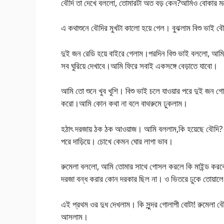
বৌদি তা দেখে বললো, তোমারটা অত বড় কেন?আমিও বোকার মতো
এ কথাশুনে বৌদির মুখটা কালো হয়ে গেল। বুঝলাম বিশু ভাই ব
দুই জন রেডি হয়ে বাইরে গেলাম।পরদিন বিশু ভাই বললো, আমি 
সব ঘুরিয়ে দেখাবে।আমি ফিরে সবাই একসঙ্গে বেড়াতে যাবো।
আমি তো শুনে খুব খুশি। বিশু ভাই চলে যাওয়ার পরে দুই জন
করো।আমি কোন কথা না বলে বাথরুমে ঢুকলাম।
হঠাৎ দরজায় ঠক ঠক আওয়াজ। আমি বললাম,কি হয়েছে বৌদি? 
পরে দাড়িয়ে। চোখে কেমন ঘোর লাগা ভাব।
রুমেলা বললো, আমি তোমার সাথে গোসল করলে কি মাইন্ড করবে?
দরজা বন্ধ করার কোন দরকার ছিল না। ও ভিতরে ঢুকে তোয়াল
এই প্রথম ওর দুধ দেখলাম। কি সুন্দর গোলাপী বোটা! রুমেলা বৌ
আসলাম।