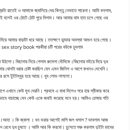
রতি রাতেই ও আমাকে জ্বালিয়ে দেয় কিন্তু নেভাতে পারেনা। আমি বললাম,
 এই বলেই ওর ঠোটে ঠোট পুরে দিলাম। আর আমার বাম হাত চলে গেছে ওর
দিয়ে আমার বাড়াটা ধরে আছে। ততক্ষণে ডান্ডার অবস্থা আগুন হয়ে গেছে।
ngla sex story book পরকীয়া চটি পরের বউকে চুদলাম
উঠলো। বিছানায় নিয়ে গেলাম রুমেলা বৌদিকে।বিছানায় শুইয়ে দিয়ে দুধ
র ধোনটা ধরার চেষ্টা করছিল যেন এমন জিনিস ও আগে কখনও দেখেনি।
র রসে টুইটম্বুর হয়ে আছে। খুব লোভ লাগলো।
ে এখানে কেউ মুখ দেয়নি। প্রথমে এ বাধা দিলেও পরে হার স্বীকার করে
নভাবে নাচাচ্ছে যেন কেউ একে জবাই করেছে মনে হয়। আমিও চোষার গতি
ৌদির।আহা । কি জ্বালা । ধন ভরার আগেই মাগি জল খসাল ? ভাবলাম আজ
দ রেখে দুধ চুষতে । আমি আর কি করবো। চুসেতে শুরু করলাম দুইটা ডাবের