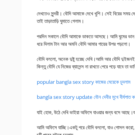
দেখতেও সুন্দরী। বৌদি আমাকে দেখে খুশি। সেই বিয়ের সময় দে
তাই তাড়াতাড়ি ঘুমাতে গেলাম।
পরদিন সকালে বৌদি আমাকে ডাকতে আসছে। আমি ঘুমের ভান কর
ধরে দিলাম টান আর অমনি বৌদি আমার গায়ের উপর পড়লো।
বৌদি বললো, অনেক দুষ্টু হয়েছ দেখি।আমি আর বৌদি দুইজনই ব
কিন্তু বৌদি যে নিজের ব্যালেন্স না রাখতে পেরে পড়ে যাবে তা ভা
popular bangla sex story কাজের মেয়েকে চুদলাম
bangla sex story update যৌন দেবীর মুখে বীর্যপাত 
যাই হোক, উঠে দেখি ভাইয়া অফিসে যাওয়ার জন্য বসে আছে।য
আমি অফিসে যাচ্ছি।একটু পরে বৌদি বললো, যাও গোসল কর
চটি পরের বউকে চুদলাম