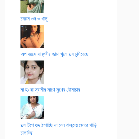
চমচম গুদ ও খালু
অল্প বয়সে বান্ধবীর জামা খুলে দুধ চুসিয়েছে
না হওয়া স্বামীর সাথে সুখের যৌনাচার
দুধ টিপে গুদ ঠাপাচ্ছি না যেন রাস্তায় জোরে গাড়ি
চালাচ্ছি