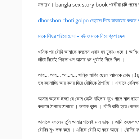
মত দুধ । bangla sex story book পরকীয়া চটি পরের ব
dhorshon choti golpo বেড়াতে গিয়ে ডাকাতের কবলে 
মাকে সিঁদুর পরিয়ে চোদা – বউ ও মাকে নিয়ে গ্রুপ সেক্স
খানিক পর বৌদি আমাকে বললেন এবার ধন ঢূকাও গুদে । আমিও 
জাঁতা দিতেই পিছলা গুদ আমার ধন পুরটাই গিলে নিল ।
আহ… আহ… আ…হ… খান্কি মাগির ছেলে আমাকে চোদ।!! চুদে বা
দুধ কচলাচ্ছি আর কমর দিয়ে বৌদিকে ঠাপাচ্ছি । এভাবে বেসি
আমার অনেক ইচ্ছা যে কোন সেক্সি মহিলার মুখে গালে মাল ছা
বললাম ঠাপাতে ঠাপাতে । অবাক কান্ড । বৌদি রাজি হয়ে গেলে
আমাকে বললেন তুমি আমার গালেই মাল ছাড় । আমি তৎক্ষণাৎ 
বৌদির মুখ লক্ষ করে । এদিকে বৌদি হা করে আছে । বৌদির ফ