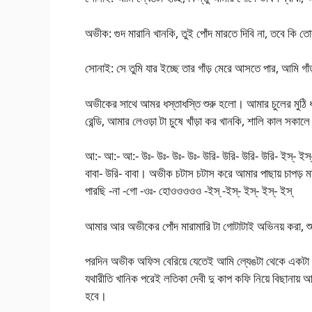
অভীক: গুদ মারানি খানকি, তুই পোঁদ মারতে দিবি না, তবে কি ত
সোনাই: সে তুমি যার ইচ্ছে তার গাঁড় মেরে আসতে পার, আমি গাঁ
অভীকের সাথে আমর ধস্তাধস্তি শুরু হলো। আমার চুলের মুঠি ধ
রেন্ডি, আমার লেওড়া টা চুষে খাঁড়া কর খানকি, শালি কাল সকাল
আ:- আ:- আ:- উঃ- উঃ- উঃ- উঃ- উরি- উরি- উরি- উরি- ইস্- ইস্
বাবা- উরি- বাবা। অভীক চটাস চটাস করে আমার পাছায় চাপড় 
পারছি -না -গো -ওঃ- হোওওওওও -ইস্ -ইস্- ইস্- ইস্- ইস্
আমার আর অভীকের পোঁদ মারামারি টা গোটাটাই অভিনয় করা, শুধু
পরদিন অভীক অফিস বেরিয়ে যেতেই আমি ল্যেঙটা থেকে একটা চ
যথারীতি খানিক পরেই লতিকা দেবী দু কাপ কফি নিয়ে বিছানা
হবে।