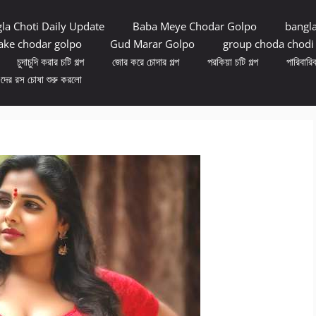
la Choti Daily Update
Baba Meye Chodar Golpo
bangl
ke chodar golpo
Gud Marar Golpo
group choda chodi
চুদাচুদি করার চটি গল্প
জোর করে চোদার গল্প
পরকিয়া চটি গল্প
পারিবারিক
ুদের রস চোষা শুরু করলো