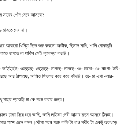
োর মায়ের পোঁদ মেরে আসবো?
ড় মারতে দেব না।
রে আবারো খিস্তি দিতে শুরু করলো অভীক, ছিনাল মাগি, শালি বোকাচুদি
ে যাতে হাগতে না পারিস সেই ব্যাবস্থা করছি।
- আইইইই- ওহুহুহুহু- ওহুহুহুহু- লাগছে- লাগছে- ওঃ- মাগো- ওঃ- মাগো- উরি-
মারছে আর ঠাপাচ্ছে, আমিও শিৎকার করে করে কাঁদছি। ওঃ- মা -গো -আর-
 মাত্র শ্বাশুড়ি মা কে গরম করার জন্য।
াদর ঢাকা দিয়ে শুয়ে আছি, জানি লতিকা দেবী আমার রুমে আসবে ঠিকই।
য় আমার পাশে এসে বসল।বৌমা গরম গরম কফি টা খাও শরীর টা একটু ঝরঝড়ে