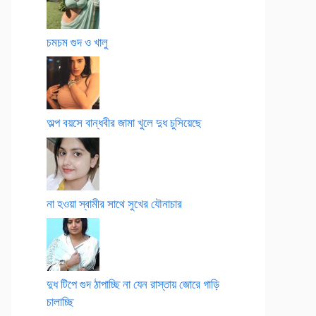
চমচম গুদ ও খালু
অল্প বয়সে বান্ধবীর জামা খুলে দুধ চুসিয়েছে
না হওয়া স্বামীর সাথে সুখের যৌনাচার
দুধ টিপে গুদ ঠাপাচ্ছি না যেন রাস্তায় জোরে গাড়ি
চালাচ্ছি