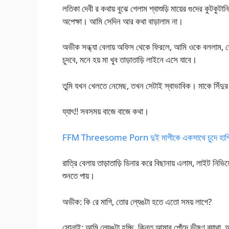
লতিকা দেবী র কথায় বুঝে গেলাম শ্বাশুড়ি মায়ের গুদের কুটকুট
অপেক্ষা। আমি সেদিন আর কথা বাড়ালাম না।
অভীক সন্ধ্যা বেলায় অফিস থেকে ফিরলে, আমি ওকে বললাম, শো
চুদবে, মনে হয় মা খুব তাড়াতাড়ি লাইনে এসে যাবে।
তুমি যখন খেলতে নেমেছ, তখন সেটাই স্বাভাবিক। মাকে সিঁদুর 
য্যাৎ!! সবসময় বাজে বাজে কথা।
FFM Threesome Porn দুই মাগীকে একসাথে চুদে হাগিয
রাত্রি বেলায় তাড়াতাড়ি ডিনার করে বিছানায় এলাম, লাইট নি
শুনতে পায়।
অভীক: কি রে মাগি, তোর ল্যেঙটা হতে এতো সময় লাগে?
সোনাই: আমি ল্যেঙটা হচ্ছি, কিন্তু আমার পোঁদে ভীষণ ব্যাথ