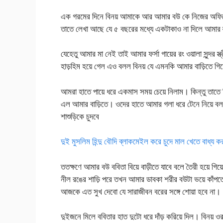
এক গরমের দিনে বিনয় আমাকে আর আমার বউ কে নিজের অফিসে 
তাতে লেখা আছে যে ৫ বছরের মধ্যে একটাকাও না দিলে আমার স্
যেহেতু আমার মা নেই তাই আমার ফর্সা গায়ের রং ওয়ালা সুন্দর
হাড়হিম হয়ে গেল এও বলল বিনয় যে এমনকি আমার বাড়িতে গ
আমরা হাতে পায়ে ধরে একমাস সময় চেয়ে নিলাম। কিন্তু তাতে 
এল আমার বাড়িতে। ওদের হাতে আমার গলা ধরে টেনে নিয়ে বল
শাশুড়িকে চুদবে
দুই মুসলিম হিন্দু বৌদি ব্লাকমেইল করে চুদে মাল খেতে বাধ্য 
ততক্ষণে আমার বউ ববিতা বিয়ে বাড়ীতে যাবে বলে তৈরী হয়ে গি
নীল রঙের শাড়ি পরে তখন আমার ডাবকা শরীর ব‌উটা ভয়ে কাঁপত
আজকে এত সুখ দেবো যে সারাজীবন বরের সঙ্গে শোয়া হবে না।
দুইজনে মিলে ববিতার হাত দুটো ধরে দাঁড় করিয়ে দিল। বিনয় 