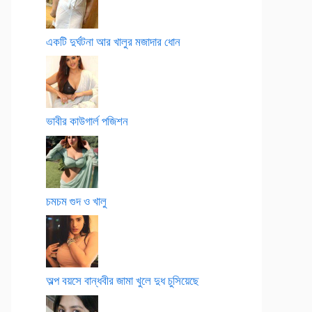
একটি দুর্ঘটনা আর খালুর মজাদার ধোন
ভাবীর কাউগার্ল পজিশন
চমচম গুদ ও খালু
অল্প বয়সে বান্ধবীর জামা খুলে দুধ চুসিয়েছে