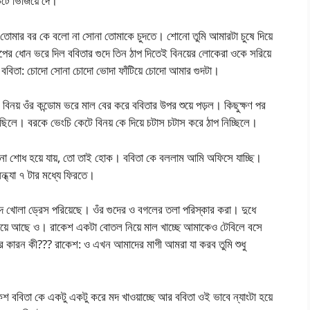
েটে ভিজিয়ে দে।
়: তোমার বর কে বলো না সোনা তোমাকে চুদতে‌। শোনো তুমি আমারটা চুষে দিয়ে
মাপের ধোন ভরে দিল ববিতার গুদে তিন ঠাপ দিতেই বিনয়ের লোকেরা ওকে সরিয়ে
দিল ববিতা: চোদো সোনা চোদো ভোদা ফাঁটিয়ে চোদো আমার গুদটা।
নয় ওঁর কন্ডোম ভরে মাল বের করে ববিতার উপর শুয়ে পড়ল। কিছুক্ষণ পর
ত ছিলে। বরকে ভেংচি কেটে বিনয় কে দিয়ে চটাস চটাস করে ঠাপ নিচ্ছিলে।
া শোধ হয়ে যায়, তো তাই হোক। ববিতা কে বললাম আমি অফিসে যাচ্ছি।
্যা ৭ টার মধ্যে ফিরতে।
ুদ খোলা ড্রেস পরিয়েছে। ওঁর গুদের ও বগলের তলা পরিস্কার করা। দুধে
়িয়ে আছে ও। রাকেশ একটা বোতল নিয়ে মাল খাচ্ছে আমাকেও টেবিলে বসে
র কারন কী??? রাকেশ: ও এখন আমাদের মাগী আমরা যা করব তুমি শুধু
েশ ববিতা কে একটু একটু করে মদ খাওয়াচ্ছে আর ববিতা ওই ভাবে ন্যাংটা হয়ে