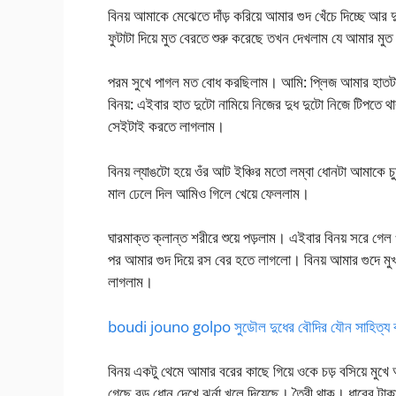
বিনয় আমাকে মেঝেতে দাঁড় করিয়ে আমার গুদ খেঁচে দিচ্ছে আর
ফুটাটা দিয়ে মুত বেরতে শুরু করেছে তখন দেখলাম যে আমার 
পরম সুখে পাগল মত বোধ করছিলাম। আমি: প্লিজ আমার হা
বিনয়: এইবার হাত দুটো নামিয়ে নিজের দুধ দুটো নিজে টিপতে থ
সেইটাই করতে লাগলাম।
বিনয় ল্যাঙটো হয়ে ওঁর আট ইঞ্চির মতো লম্বা ধোনটা আমাকে
মাল ঢেলে দিল আমিও গিলে খেয়ে ফেললাম।
ঘারমাক্ত ক্লান্ত শরীরে শুয়ে পড়লাম। এইবার বিনয় সরে 
পর আমার গুদ দিয়ে রস বের হতে লাগলো। বিনয় আমার গুদে মু
লাগলাম।
boudi jouno golpo সুডৌল দুধের বৌদির যৌন সাহিত্য বড়
বিনয় একটু থেমে আমার বরের কাছে গিয়ে ওকে চড় বসিয়ে মুখে
গেছে বড় ধোন দেখে ঝর্না খুলে দিয়েছে। তৈরী থাক। ধারের টা