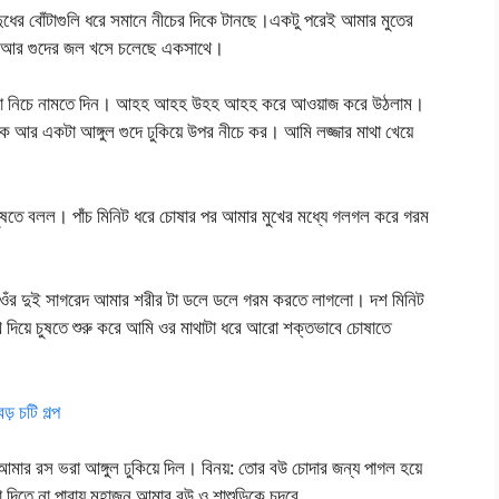
 দুধের বোঁটাগুলি ধরে সমানে নীচের দিকে টানছে।একটু পরেই আমার মুতের
মুত আর গুদের জল খসে চলেছে একসাথে।
তটা নিচে নামতে দিন। আহহ আহহ উহহ আহহ করে আওয়াজ করে উঠলাম।
াক আর একটা আঙ্গুল গুদে ঢুকিয়ে উপর নীচে কর। আমি লজ্জার মাথা খেয়ে
 চুষতে বলল। পাঁচ মিনিট ধরে চোষার পর আমার মুখের মধ্যে গলগল করে গরম
গেল ওঁর দুই সাগরেদ আমার শরীর টা ডলে ডলে গরম করতে লাগলো। দশ মিনিট
খ দিয়ে চুষতে শুরু করে আমি ওর মাথাটা ধরে আরো শক্তভাবে চোষাতে
 চটি গল্প
 আমার রস ভরা আঙ্গুল ঢুকিয়ে দিল। বিনয়: তোর বউ চোদার জন্য পাগল হয়ে
কা দিতে না পারায় মহাজন আমার বউ ও শাশুড়িকে চুদবে