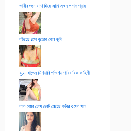
ভাবীর গুদে বাড়া দিয়ে আমি এখন পাগল প্রায়
বউয়ের রসে বুড়োর ধোন ডুবি
বুড়ো ষাঁড়ের মিশনারি পজিশন পারিবারিক কাহিনী
নাক বোচা চোখ ছোট মেয়ের গভীর গুদের খাল