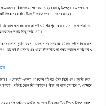
ডাকলো। বিনয় ওখানে আমাদের মধ্যে হ‌ওয়া চুক্তিপত্র পড়ে শোনালো।
ত্রী কিংবা মাকে ওঁর যৌনদাসী হযতে হবে দশ মাসের জন্য।
 স্ত্রী যার বয়স সবে ৩০ মাএ তাকেই এই শর্ত পূরণ করতে হবে। শুনে আমাদের
িয়ে করলেও আমার কিছু বলার নেই।
বিশেষ কোনো সুরাহা হয়নি। একমাস পর বিনয় ওঁর দুইজন সঙ্গীকে নিয়ে চলে
ল। তোর বউ টা কোথায় রে? ধারের টাকা দিতে না পারায় মহাজন আমার বউ ও
করলো
য়েছিল। ও বেরতেই একজন ওঁর চুলের মুঠি ধরে টেনে নিয়ে এল। ড্রয়িং রুমে
ে লাগলো। ববিতা: ছেড়ে দিন আমাকে। বিনয়: না ছাড়া তো যাবে না, তোমাকে
ওর ৩২ এর দুধ দুটো তে ব্লাউজ এর ওপর দিয়ে হাত দিয়ে টিপতে টিপতে বলল: