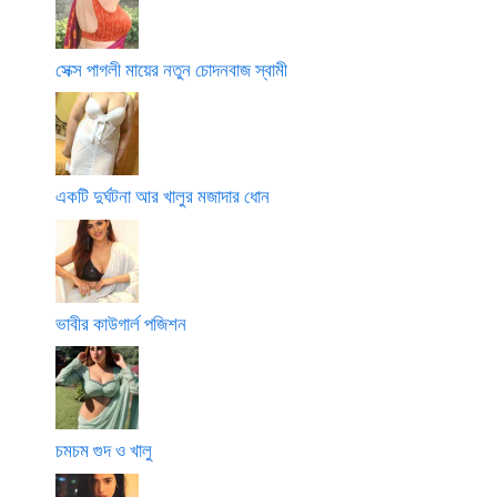
সেক্স পাগলী মায়ের নতুন চোদনবাজ স্বামী
একটি দুর্ঘটনা আর খালুর মজাদার ধোন
ভাবীর কাউগার্ল পজিশন
চমচম গুদ ও খালু