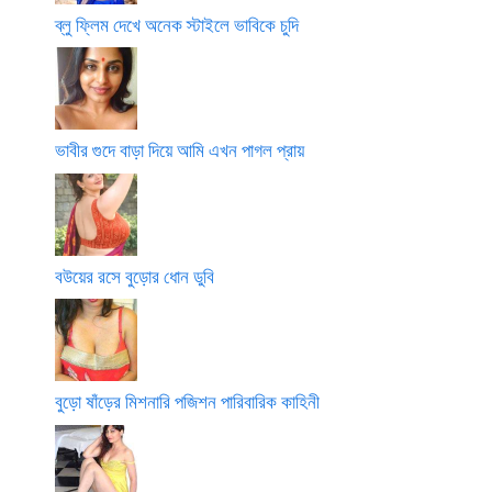
ব্লু ফ্লিম দেখে অনেক স্টাইলে ভাবিকে চুদি
ভাবীর গুদে বাড়া দিয়ে আমি এখন পাগল প্রায়
বউয়ের রসে বুড়োর ধোন ডুবি
বুড়ো ষাঁড়ের মিশনারি পজিশন পারিবারিক কাহিনী