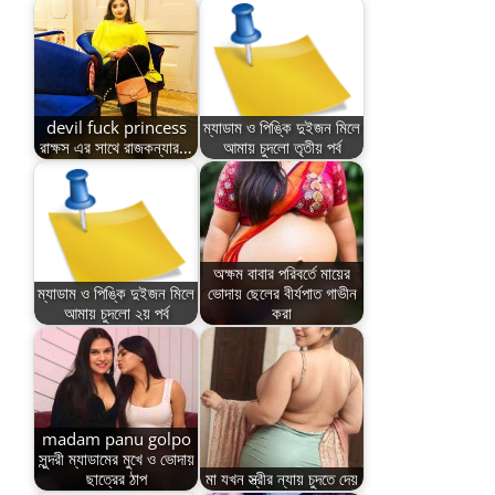
devil fuck princess
ম্যাডাম ও পিঙ্কি দুইজন মিলে
রাক্ষস এর সাথে রাজকন্যার…
আমায় চুদলো তৃতীয় পর্ব
অক্ষম বাবার পরিবর্তে মায়ের
ম্যাডাম ও পিঙ্কি দুইজন মিলে
ভোদায় ছেলের বীর্যপাত গাভীন
আমায় চুদলো ২য় পর্ব
করা
madam panu golpo
সুন্দরী ম্যাডামের মুখে ও ভোদায়
ছাত্রের ঠাপ
মা যখন স্ত্রীর ন্যায় চুদতে দেয়