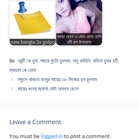
বগুড়া ছেলে ও মেয়ে চোদা চোদি
new bangla 3x golpo
চটি গল্প উপন্যাস
Categories
আন্টি কে চুদা
,
পাছার ফুটো চুদলাম
,
পানু কাহিনি
,
মহিলা চুদার চটি
,
ম্যাডাম কে চোদা
স্কুলে থাকতে বন্ধুর মায়ের ৩৮ সিজের দুধ চুদলাম
মায়ের গুদের জ্বালা মেটা অসভ্য ছেলে
Leave a Comment
You must be
logged in
to post a comment.