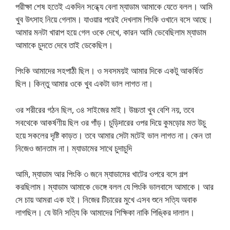
পরীক্ষা শেষ হতেই একদিন সন্ধ্যে বেলা ম্যাডাম আমাকে যেতে বলল। আমি
খুব উৎসাহ নিয়ে গেলাম। যাওয়ার পরেই দেখলাম পিংকি ওখানে বসে আছে।
আমার মনটা খারাপ হয়ে গেল ওকে দেখে, কারন আমি ভেবেছিলাম ম্যাডাম
আমাকে চুদতে দেবে তাই ডেকেছিল।
পিংকি আমাদের সহপাঠী ছিল। ও সবসময়ই আমার দিকে একটু আকর্ষিত
ছিল। কিন্তু আমার ওকে খুব একটা ভাল লাগত না।
ওর শরীরের গঠন ছিল, ৩৪ সাইজের মাই। উচ্চতা খুব বেশি নয়, তবে
সবথেকে আকর্ষণীয় ছিল ওর গাঁড়। চুড়িদারের ওপর দিয়ে কুমড়োর মত উচু
হয়ে সকলের দৃষ্টি কাড়ত। তবে আমার সেটা মটেই ভাল লাগত না। কেন তা
নিজেও জানতাম না। ম্যাডামের সাথে চুদাচুদি
আমি, ম্যাডাম আর পিংকি ৩ জনে ম্যাডামের খাটের ওপরে বসে গল্প
করছিলাম। ম্যাডাম আমাকে ভেঙ্গে বলল যে পিংকি ভালবাসে আমাকে। আর
সে চায় আমরা এক হই। নিজের টিচারের মুখে এসব শুনে সত্যি অবাক
লাগছিল। যে উনি সত্যি কি আমাদের শিক্ষিকা নাকি পিঙ্কির দালাল।