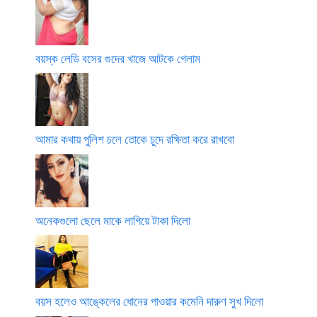
বয়স্ক লেডি বসের গুদের খাজে আটকে গেলাম
আমার কথায় পুলিশ চলে তোকে চুদে রক্ষিতা করে রাখবো
অনেকগুলো ছেলে মাকে লাগিয়ে টাকা দিলো
বয়স হলেও আঙ্কেলের ধোনের পাওয়ার কমেনি দারুণ সুখ দিলো