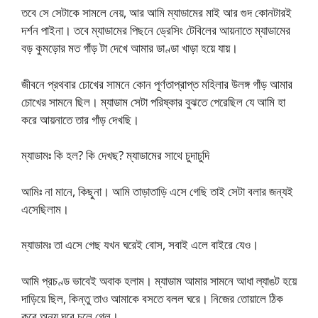
তবে সে সেটাকে সামলে নেয়, আর আমি ম্যাডামের মাই আর গুদ কোনটারই
দর্শন পাইনা। তবে ম্যাডামের পিছনে ড্রেসিং টেবিলের আয়নাতে ম্যাডামের
বড় কুমড়োর মত গাঁড় টা দেখে আমার ডাণ্ডা খাড়া হয়ে যায়।
জীবনে প্রথবার চোখের সামনে কোন পূর্ণতাপ্রাপ্ত মহিলার উলঙ্গ গাঁড় আমার
চোখের সামনে ছিল। ম্যাডাম সেটা পরিষ্কার বুঝতে পেরেছিল যে আমি হা
করে আয়নাতে তার গাঁড় দেখছি।
ম্যাডামঃ কি হল? কি দেখছ? ম্যাডামের সাথে চুদাচুদি
আমিঃ না মানে, কিছুনা। আমি তাড়াতাড়ি এসে গেছি তাই সেটা বলার জন্যই
এসেছিলাম।
ম্যাডামঃ তা এসে গেছ যখন ঘরেই বোস, সবাই এলে বাইরে যেও।
আমি প্রচণ্ড ভাবেই অবাক হলাম। ম্যাডাম আমার সামনে আধা ল্যাঙট হয়ে
দাড়িয়ে ছিল, কিন্তু তাও আমাকে বসতে বলল ঘরে। নিজের তোয়ালে ঠিক
করে অন্য ঘরে চলে গেল।