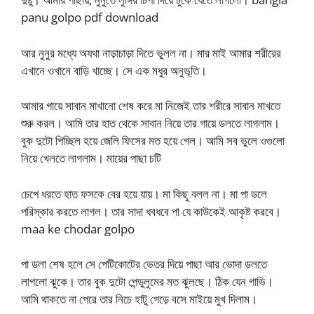
panu golpo pdf download
আর নুনুর মধ্যে অযথা নাড়াচাড়া দিতে ভুলল না। মার মাই আমার শরীরের
এখানে ওখানে বাড়ি খাচ্ছে। সে এক মধুর অনুভূতি।
আমার গায়ে সাবান মাখানো শেষ করে মা নিজেই তার শরীরে সাবান মাখতে
শুরু করল। আমি তার হাত থেকে সাবান নিয়ে তার গায়ে ডলতে লাগলাম।
বুক দুটো পিচ্ছিল হয়ে জেলি ফিসের মত হয়ে গেল। আমি সব ভুলে ওগুলো
নিয়ে খেলতে লাগলাম। মায়ের পাছা চটি
চেপে ধরতে হাত ফসকে বের হয়ে যায়। মা কিছু বলল না। মা পা ডলে
পরিস্কার করতে লাগল। তার সাদা ধবধবে পা যে কাউকেই আকৃষ্ট করবে।
maa ke chodar golpo
পা ডলা শেষ হলে সে পেটিকোটের ভেতর দিয়ে পাছা আর ভোদা ডলতে
লাগলো ঝুকে। তার বুক দুটো পেন্ডুলুমের মত ঝুলছে। ঠিক যেন গাভি।
আমি থাকতে না পেরে তার নিচে হাটু গেড়ে বসে মাইয়ে মুখ দিলাম।