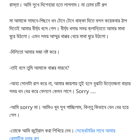
রাস্তা। আমি সুখে দিশেহারা হতে লাগলাম। মা চোদা চটি গল্প
মা আমাকে সামনে-পিছনে ধন টেনে টেনে ধাক্কা দিতে বলল কয়েকবার ঠাপ
দিতেই আমার বীর্য্য খসে গেল। বীর্য্য খসার সময় ক্লান্তিতে আমার মাথা
ঘুরে উঠলো। এমন সময় আম্মুর থাপ্পর খেয়ে মাথা ঘুরে উঠলো।
-দিলিতো আমার মজা নষ্ট করে।
-তাই বলে তুমি আমাকে থাপ্পর মারবে?
-আহা সোনাটা রাগ করে না, আমার জায়গায় তুই হলে বুঝতি উত্তেজনা বাড়ার
সময় ধন বের করে ফেললে কেমন লাগে। Sorry ….
-আমি sorry মা। আমিও খুব সুখ পাচ্ছিলাম, কিন্তু কিভাবে যেন বের হয়ে
গেল।
-তোকে আমি কন্ট্রোল করা শিখিয়ে দেব।
সেক্রেটারির সাথে আমার
রোমান্টিক চুদার গল্প