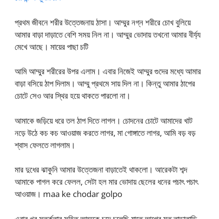
প্রথম জীবনে শরীর উত্তেজনায় ঠাসা। আম্মুর নগ্ন শরীরে চোখ বুলিয়ে
আমার বাড়া দাড়াতে বেশি সময় নিল না। আম্মুর ভোদায় তখনো আমার বীর্য্য
মেখে আছে। মায়ের পাছা চটি
আমি আম্মুর শরীরের উপর এলাম। এবার নিজেই আম্মুর গুদের মধ্যে আমার
বাড়া বসিয়ে ঠাপ দিলাম। আম্মু প্রথমে সায় দিল না। কিন্তু আমার ঠাপের
চোটে সেও আর স্থির হয়ে থাকতে পারলো না।
আমাকে জড়িয়ে ধরে তল ঠাপ দিতে লাগল। চোদনের চোটে আমাদের খাট
নড়ে উঠে কচ কচ আওয়াজ করতে লাগর, মা গোঙ্গাতে লাগর, আমি বড় বড়
শ্বাস ফেলতে লাগলাম।
মার দুধের ঝাকুনি আমার উত্তেজনা বাড়াতেই থাকলো। আরেকটা শব্দ
আমাকে পাগল করে ফেলল, সেটা হল মার ভোদায় ছেলের ধনের পচাৎ পচাৎ
আওয়াজ। maa ke chodar golpo
এবার খুব সতর্কতার সহিত আম্মুকে চুদে চলেছি যাতে আগের মত তাড়াতাড়ি