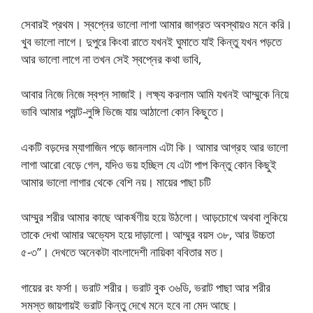
সেবারই প্রথম। স্বপ্নের ভালো লাগা আমার জাগ্রত অবস্থায়ও মনে করি।
খুব ভালো লাগে। দুপুরে কিংবা রাতে যখনই ঘুমাতে যাই কিন্তু যখন পড়তে
আর ভালো লাগে না তখন সেই স্বপ্নের কথা ভাবি,
আবার নিজে নিজে স্বপ্ন সাজাই। লক্ষ্য করলাম আমি যখনই আম্মুকে নিয়ে
ভাবি আমার প্যান্ট-লুঙ্গি ভিজে যায় আঠালো কোন কিছুতে।
একটি বড়দের ম্যাগাজিন পড়ে জানলাম এটা কি। আমার আগ্রহ আর ভালো
লাগা আরো বেড়ে গেল, যদিও ভয় হচ্ছিল যে এটা পাপ কিন্তু কোন কিছুই
আমার ভালো লাগার থেকে বেশি নয়। মায়ের পাছা চটি
আম্মুর শরীর আমার কাছে আকর্ষণীয় হয়ে উঠলো। আড়চোখে অথবা লুকিয়ে
তাকে দেখা আমার অভ্যেস হয়ে দাড়ালো। আম্মুর বয়স ৩৮, আর উচ্চতা
৫-৩”। দেখতে অনেকটা বাংলাদেশী নায়িকা ববিতার মত।
গায়ের রং ফর্সা। ভরাট শরীর। ভরাট বুক ৩৬ডি, ভরাট পাছা আর শরীর
সমস্ত জায়গায়ই ভরাট কিন্তু দেখে মনে হবে না মেদ আছে।