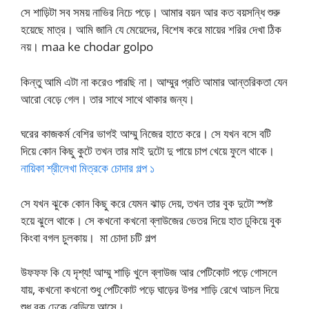
সে শাড়িটা সব সময় নাভির নিচে পড়ে। আমার বয়ন আর কত বয়সন্ধি শুরু
হয়েছে মাত্র। আমি জানি যে মেয়েদের, বিশেষ করে মায়ের শরির দেখা ঠিক
নয়। maa ke chodar golpo
কিন্তু আমি এটা না করেও পারছি না। আম্মুর প্রতি আমার আন্তরিকতা যেন
আরো বেড়ে গেল। তার সাথে সাথে থাকার জন্য।
ঘরের কাজকর্ম বেশির ভাগই আম্মু নিজের হাতে করে। সে যখন বসে বটি
দিয়ে কোন কিছু কুটে তখন তার মাই দুটো দু পায়ে চাপ খেয়ে ফুলে থাকে।
নায়িকা শ্রীলেখা মিত্রকে চোদার গল্প ১
সে যখন ঝুকে কোন কিছু করে যেমন ঝাড় দেয়, তখন তার বুক দুটো স্পষ্ট
হয়ে ঝুলে থাকে। সে কখনো কখনো ব্লাউজের ভেতর দিয়ে হাত ঢুকিয়ে বুক
কিংবা বগল চুলকায়। মা চোদা চটি গল্প
উফফফ কি যে দৃশ্য! আম্মু শাড়ি খুলে ব্লাউজ আর পেটিকোট পড়ে গোসলে
যায়, কখনো কখনো শুধু পেটিকোট পড়ে ঘাড়ের উপর শাড়ি রেখে আচল দিয়ে
শুধু বুক ঢেকে বেড়িয়ে আসে।