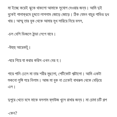
মা ইচ্ছে করেই ঝুকে থাকলো আমাকে সুযোগ দেওয়ার জন্য। আমি দুই
বুকেই পালাক্রমে চুষতে লাগলাম জোড়ে জোড়ে। ঠিক যেমন বাচুর গাভির দুধ
খায়। আম্মু তার বুক থেকে আমার মুখ সারিয়ে নিয়ে বলল,
-চল বেশি ভিজলে ঠান্ডা লেগে যাবে।
-উহুহু আরেকটু।
-ঘরে গিয়ে যা করার করিস এখন বের হ।
গায়ে পানি ঢেলে মা তার শরীর মুছলো, পেটিকোট পাল্টালো। আমি একটা
শুকনো লুঙ্গি পরে নিলাম। আজ মা বুক না ঢেকেই বাথরুম থেকে বেড়িয়ে
এল।
দুপুরে খেতে বসে মাকে বললাম ব্লাউজ খুলে রাখার জন্য। মা চোদা চটি গল্প
-কেন?