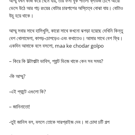
আম্মু যখন কাজ করে ঘেমে যায়, তার ফর্সা বুক পাতলা ব্লাউজ চেপে আরো
ভেসে উঠে আর গাঢ় রংয়ের বোটার চারপাশের অস্তিত্ব বোঝা যায়। বোটাও
উচু হয়ে থাকে।
আম্মু সবার সাথে হাসিখুসি, কারো সাথে কখনো ঝগড়া হয়েছে দেখিনি কিন্তু
বেশ খোলামেলা, কাপড়-চোপড়েও এবং কথাতেও। আমার সাথে বেশ ফ্রি।
একদিন আমাকে বলে বসলো, maa ke chodar golpo
– কিরে কি উল্টাপাল্টা ভাবিস, প্যান্ট ভিজে থাকে কেন সব সময়?
-কি আম্মু?
-এই প্যান্টে এগুলো কি?
– জানিনাতো!
-তুই জানিস বল, বললে তোকে সারপ্রাইজ দেব। মা চোদা চটি গল্প