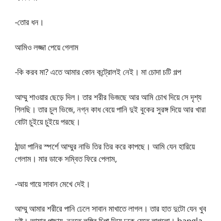
-তোর ধন।
আমিও লজ্জা পেয়ে গেলাম
-কি করব মা? এতে আমার কোন কন্ট্রোলই নেই। মা চোদা চটি গল্প
আম্মু শাওয়ার ছেড়ে দিল। তার শরীর ভিজছে আর আমি চোখ দিয়ে সে দৃশ্য
গিলছি। তার চুল ভিজে, নগ্ন কাধ বেয়ে পানি দুই বুকের সুরঙ্গ দিয়ে আর খারা
বোটা চুইয়ে চুইয়ে পরছে।
ঠান্ডা পানির স্পর্শে আম্মুর নাভি তির তির করে কাপছে। আমি যেন হারিয়ে
গেলাম। মার ডাকে সম্বিত ফিরে পেলাম,
-আয় গায়ে সাবান মেখে দেই।
আম্মু আমার শরীরে পানি ঢেলে সাবান মাখাতে লাগল। তার হাত দুটো যেন খুব
দুষ্টু। আমার পাছায়, নুনুতে লুঙ্গির চিপা দিয়ে ঢুকে যেতে লাগলো। bangla