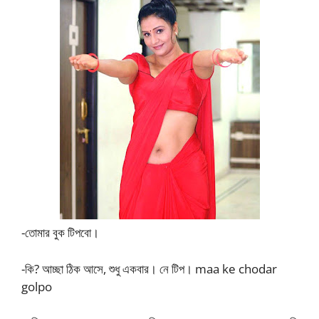
-তোমার বুক টিপবো।
-কি? আচ্ছা ঠিক আসে, শুধু একবার। নে টিপ। maa ke chodar
golpo