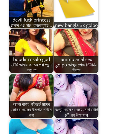
devil fuck princess
রাক্ষস এর সাথে রাজকন্যার…
new bangla 3x golpo
boudir rosalo gud
ammu anal sex
বৌদি আমার কনডম পরা পছন্দ
golpo আম্মুর পোদে ভিটামিন
করে না
দিলাম
অক্ষম বাবার পরিবর্তে মায়ের
ভোদায় ছেলের বীর্যপাত গাভীন
বগুড়া ছেলে ও মেয়ে চোদা চোদি
করা
চটি গল্প উপন্যাস