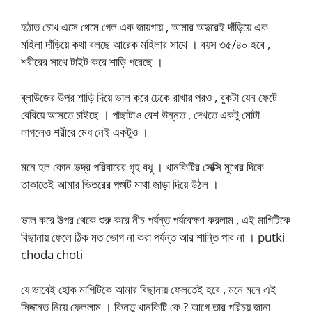
হঠাত চোখ এসে থেমে গেল এক জায়গায় , আমার অদুরেই দাঁড়িয়ে এক
মহিলা দাঁড়িয়ে কথা বলছে আরেক মহিলার সাথে । বয়স ৩৫/৪০ হবে ,
শরীরের সাথে টাইট করে শাড়ি পরেছে ।
ব্লাউজের উপর শাড়ি দিয়ে ভাল করে ঢেকে রাখার পরও , বুকটা যেন ফেটে
বেরিয়ে আসতে চাইছে । পাছাটাও বেশ উন্নত , দেখতে একটু মোটা
লাগলেও শরীরে মেধ নেই একটুও ।
মনে হল কোন ভদ্র পরিবারের গৃহ বধূ । খানকিটির সেক্সি মুখের দিকে
তাকাতেই আমার ভিতরের পশুটি মাথা জাড়া দিয়ে উঠল ।
ভাল করে উপর থেকে শুরু করে নীচ পর্যন্ত পর্যবেক্ষণ করলাম , এই মাগিটিকে
বিছানায় ফেলে ঠিক মত ভোগ না করা পর্যন্ত আর শান্তি পাব না । putki
choda choti
যে ভাবেই হোক মাগিটিকে আমার বিছানায় ফেলতেই হবে , মনে মনে এই
সিদ্দান্ত নিয়ে ফেললাম । কিন্তু খানকিটি কে ? আগে তার পরিচয় জানা