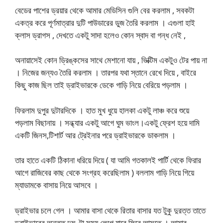
বেডের পাশের ড্রয়ার থেকে আমার মেডিসিন গুলি বের করলাম , সবকটা
একত্র করে পূর্ণমাত্রার দুটি পাউডারের ডুজ তৈরি করলাম । এগুলা হাই
ক্লাস ড্রাগস , দেখতে একটু সাদা হলেও কোন স্বাদ বা গন্ধ নেই ,
অনায়াসেই কোন ড্রিঙ্কসের সাথে মেশানো যায় , ভিক্টিম একটুও টের পায় না
। নিজের জন্যও তৈরি করলাম । তারপর যথা স্তানে রেখে দিয়ে , বাইরে
কিছু কাজ ছিল তাই ড্রাইভারকে ডেকে গাড়ি নিয়ে বেরিয়ে পড়লাম ।
ফিরলাম দুপুর দুটারদিকে । হাত মুখ ধুয়ে হালকা একটু লাঞ্চ করে শুয়ে
পড়লাম বিছানায় । সন্ধ্যার একটু আগে ঘুম ভাংল।একটু ফ্রেশ হয়ে দামি
একটি জিনস,টিশার্ট আর ট্রেইনার পরে ড্রাইভারকে ডাকলাম ।
তার হাতে একটি ঠিকানা ধরিয়ে দিয়ে ( যা আমি গতকালই পার্টি থেকে ফিরার
আগে রাজিবের কাছ থেকে সংগ্রহ করেছিলাম ) বললাম গাড়ি নিয়ে গিয়ে
ম্যাডামকে বাসায় নিয়ে আসবে ।
ড্রাইভার চলে গেল । আমার বাসা থেকে রিতার বাসার যত টুকু দুরত্ত তাতে
ড্রাইভারের অন্তত দুঘণ্টা সময় লেগে যাবে ফিরে আসতে । আমার