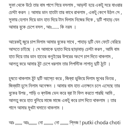
সুফা থেকে উঠে তার বাম পাশে গিয়ে বসলাম , আড়স্ট হয়ে একটু সরে যাওয়ার
চেস্টা করল । আমার ডান হাতটা তার কাধে রাখলাম , একটু কেপে উঠল সে ,
সুফায় হেলান দিয়ে ডান হাত দিয়ে টান দিলাম নিজের দিকে , দুটি পাহাড় যেন
আমার বুকে চেপে বসল , আঃ…… কি নরম ।
আরেকটু জুরে চাপ দিলাম আমার বুকের সাথে , পাহাড় দুটি যেন ফেটে বেরিয়ে
আসতে চাইছে । সে আমাকে দুহাত দিয়ে ছাড়াবাড় চেস্টা করল , আমি বাম
হাত দিয়ে তার ডান হাতের কনুইয়ের উপরের অংশে চাপ দিতে থাকলাম ,
আলতু করে আমার ঠুট চেপে ধরলাম তার লিপস্টিক লাগানু দুটি ঠুটে ।
চুষতে থাকলাম ঠুট দুটি আস্তে করে , জিব্বা ডুকিয়ে দিলাম মুখের ভিতর ,
জিব্বাটা চুসে নিলাম অনেক্ষন । আমার বাম হাত এতক্ষনে চলে এসেছে তার
বুকের উপর , শাড়ি ও ব্লউজ ভেদ করে ব্রা টা ফিল করতে পারছি আমি ,
আলতু করে হাত বুলিয়ে মাজে মাজে একটু করে চাপ দিতে থাকলাম । তার
গালে আমার মুখটা ঘসাতে থাকলাম ।
আঃ ,,,,,, আঃ,,,,,,, নো ,,,,,,,, নো ,,,,,,, প্লিজ ! putki choda choti