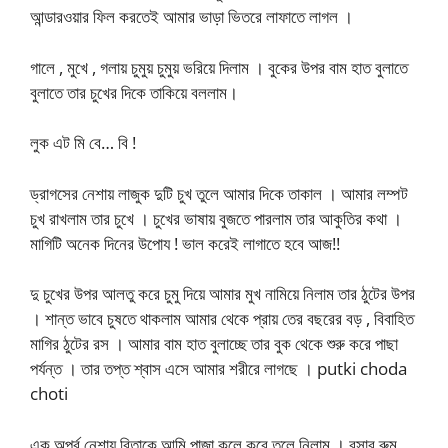
আন্ডারওয়ার ফিল করতেই আমার ভাড়া ভিতরে লাফাতে লাগল ।
গালে , মুখে , গলায় চুমুয় চুমুয় ভরিয়ে দিলাম । বুকের উপর বাম হাত বুলাতে
বুলাতে তার চুখের দিকে তাকিয়ে বললাম।
লুক এট মি বে… বি !
ড্রাগসের নেশায় লাজুক দুটি চুখ তুলে আমার দিকে তাকাল । আমার লম্পট
চুখ রাখলাম তার চুখে । চুখের ভাষায় বুজতে পারলাম তার আকুতির কথা ।
মাগিটি অনেক দিনের উপোয ! ভাল করেই লাগাতে হবে আজ!!
দু চুখের উপর আলতু করে চুমু দিয়ে আমার মুখ নামিয়ে নিলাম তার ঠুটের উপর
। শান্ত ভাবে চুষতে থাকলাম আমার থেকে প্রায় তের বছরের বড় , বিবাহিত
মাগির ঠুটের রস । আমার বাম হাত বুলাচ্ছে তার বুক থেকে শুরু করে পাছা
পর্যন্ত । তার তপ্ত শ্বাস এসে আমার শরীরে লাগছে । putki choda
choti
এক অপূর্ব নেশায় রিতাকে আমি পাজা কুলে করে তুলে নিলাম । বসার রুম