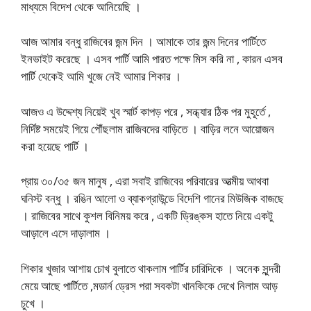
মাধ্যমে বিদেশ থেকে আনিয়েছি ।
আজ আমার বন্ধু রাজিবের জন্ম দিন । আমাকে তার জন্ম দিনের পার্টিতে
ইনভাইট করেছে । এসব পার্টি আমি পারত পক্ষে মিস করি না , কারন এসব
পার্টি থেকেই আমি খুজে নেই আমার শিকার ।
আজও এ উদ্দেশ্য নিয়েই খুব স্মার্ট কাপড় পরে , সন্ধ্যার ঠিক পর মুহূর্তে ,
নির্দিষ্ট সময়েই গিয়ে পৌঁছলাম রাজিবদের বাড়িতে । বাড়ির লনে আয়োজন
করা হয়েছে পার্টি ।
প্রায় ৩০/৩৫ জন মানুষ , এরা সবাই রাজিবের পরিবারের আত্মীয় আথবা
ঘনিস্ট বন্ধু । রঙিন আলো ও ব্যাকগ্রাউন্ডে বিদেশি গানের মিউজিক বাজছে
। রাজিবের সাথে কুশল বিনিময় করে , একটি ড্রিঙ্কস হাতে নিয়ে একটু
আড়ালে এসে দাড়ালাম ।
শিকার খুজার আশায় চোখ বুলাতে থাকলাম পার্টির চারিদিকে । অনেক সুন্দরী
মেয়ে আছে পার্টিতে ,মডার্ন ড্রেস পরা সবকটা খানকিকে দেখে নিলাম আড়
চুখে ।