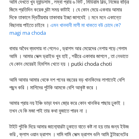
আমি দেখতে খুব হ্যান্ডসাম , লম্বা প্রায় ৬ ফিট , মিডিয়াম বিল্ড, নিজের বাড়ির
জিমে প্রতিদিন কয়েক ঘন্টা সময় কাটাই । যে কোন মেয়ে একবার আমার
দিকে তাকালে দ্বিতীয়বার তাকাবার ইচ্ছা জাগবেই । মনে মনে একান্তে
বিছানায় পাইতে চাইবে ।
এমন খানদানী মাগী মা থাকতে বউ চোদে কে?
magi ma choda
বাবার অবৈধ ব্যবসায় না গেলেও , ড্রাগস আর মেয়েদের নেশায় পড়ে গেলাম
আমি । আমার সেক্স ড্রাইভ খুব হাই , শরীরে একাবার জাগলে , তা নেভাতে
যে কোন মেয়েরই হিমশিম খেতে হয় । putki choda choti
আমি আবার আমার থেকে দশ পনের বছরের বড় খানকিদের লাগাতেই বেশি
পছন্দ করি । মাগিদের পুটকি আমকে বেশি আকৃষ্ট করে ।
আমার প্রায় নয় ইঞ্চি ভাড়া যখন জো্র করে কোন খানকির পাছায় ঢুকাই ।
তখন যে কি মজা পাই তার কথা বুজাতে পারব না ।
টাইট পুটকি দিয়ে আমার জানো্যারটা ঢুকাতে যাতে কষ্ট না হয় তার জন্য ইউজ
করি , ক্লাস ওয়ান ড্রাগস । দামি দামি সেক্স ড্রাগস গুলি আমি ইন্টারনেটের