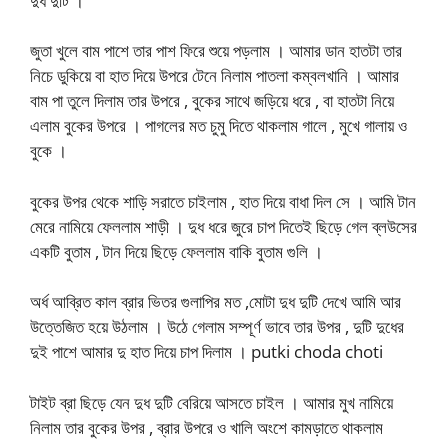
দুধ দুটি ।
জুতা খুলে বাম পাশে তার পাশ ফিরে শুয়ে পড়লাম । আমার ডান হাতটা তার
নিচে ডুকিয়ে বা হাত দিয়ে উপরে টেনে নিলাম পাতলা কম্বলখানি । আমার
বাম পা তুলে দিলাম তার উপরে , বুকের সাথে জড়িয়ে ধরে , বা হাতটা নিয়ে
এলাম বুকের উপরে । পাগলের মত চুমু দিতে থাকলাম গালে , মুখে গালায় ও
বুকে ।
বুকের উপর থেকে শাড়ি সরাতে চাইলাম , হাত দিয়ে বাধা দিল সে । আমি টান
মেরে নামিয়ে ফেললাম শাড়ী । দুধ ধরে জুরে চাপ দিতেই ছিড়ে গেল ব্লউসের
একটি বুতাম , টান দিয়ে ছিড়ে ফেললাম বাকি বুতাম গুলি ।
অর্ধ আব্রিত কাল ব্রার ভিতর গুলাপির মত ,মোটা দুধ দুটি দেখে আমি আর
উত্তেজিত হয়ে উঠলাম । উঠে গেলাম সম্পূর্ণ ভাবে তার উপর , দুটি দুধের
দুই পাশে আমার দু হাত দিয়ে চাপ দিলাম । putki choda choti
টাইট ব্রা ছিড়ে যেন দুধ দুটি বেরিয়ে আসতে চাইল । আমার মুখ নামিয়ে
নিলাম তার বুকের উপর , ব্রার উপরে ও খালি অংশে কামড়াতে থাকলাম