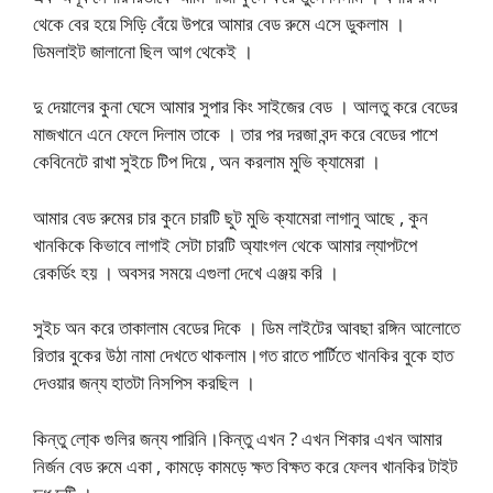
থেকে বের হয়ে সিড়ি বেঁয়ে উপরে আমার বেড রুমে এসে ডুকলাম ।
ডিমলাইট জালানো ছিল আগ থেকেই ।
দু দেয়ালের কুনা ঘেসে আমার সুপার কিং সাইজের বেড । আলতু করে বেডের
মাজখানে এনে ফেলে দিলাম তাকে । তার পর দরজা বন্দ করে বেডের পাশে
কেবিনেটে রাখা সুইচে টিপ দিয়ে , অন করলাম মুভি ক্যামেরা ।
আমার বেড রুমের চার কুনে চারটি ছুট মুভি ক্যামেরা লাগানু আছে , কুন
খানকিকে কিভাবে লাগাই সেটা চারটি অ্যাংগল থেকে আমার ল্যাপটপে
রেকর্ডিং হয় । অবসর সময়ে এগুলা দেখে এঞ্জয় করি ।
সুইচ অন করে তাকালাম বেডের দিকে । ডিম লাইটের আবছা রঙ্গিন আলোতে
রিতার বুকের উঠা নামা দেখতে থাকলাম।গত রাতে পার্টিতে খানকির বুকে হাত
দেওয়ার জন্য হাতটা নিসপিস করছিল ।
কিন্তু লো্ক গুলির জন্য পারিনি।কিন্তু এখন ? এখন শিকার এখন আমার
নির্জন বেড রুমে একা , কামড়ে কামড়ে ক্ষত বিক্ষত করে ফেলব খানকির টাইট