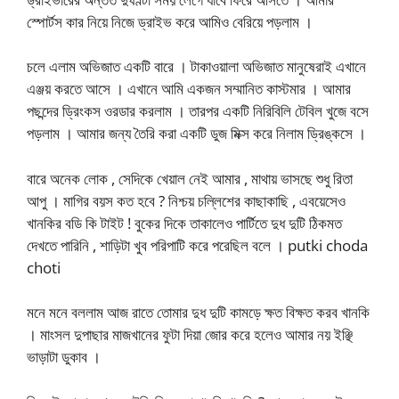
স্পোর্টস কার নিয়ে নিজে ড্রাইভ করে আমিও বেরিয়ে পড়লাম ।
চলে এলাম অভিজাত একটি বারে । টাকাওয়ালা অভিজাত মানুষেরাই এখানে
এঞ্জয় করতে আসে । এখানে আমি একজন সম্মানিত কাস্টমার । আমার
পছন্দের ড্রিংকস ওরডার করলাম । তারপর একটি নিরিবিলি টেবিল খুজে বসে
পড়লাম । আমার জন্য তৈরি করা একটি ডুজ মিক্স করে নিলাম ড্রিঙ্কসে ।
বারে অনেক লোক , সেদিকে খেয়াল নেই আমার , মাথায় ভাসছে শুধু রিতা
আপু । মাগির বয়স কত হবে ? নিশ্চয় চল্লিশের কাছাকাছি , এবয়েসেও
খানকির বডি কি টাইট ! বুকের দিকে তাকালেও পার্টিতে দুধ দুটি ঠিকমত
দেখতে পারিনি , শাড়িটা খুব পরিপাটি করে পরেছিল বলে । putki choda
choti
মনে মনে বললাম আজ রাতে তোমার দুধ দুটি কামড়ে ক্ষত বিক্ষত করব খানকি
। মাংসল দুপাছার মাজখানের ফুটা দিয়া জোর করে হলেও আমার নয় ইঞ্ছি
ভাড়াটা ডুকাব ।