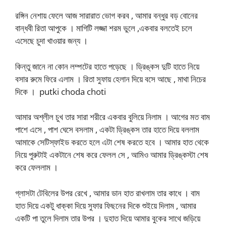
রঙ্গিন নেশায় ফেলে আজ সারারাত ভোগ করব , আমার বন্ধুর বড় বোনের
বান্ধবী রিতা আপুকে । মাগিটি লজ্জা শরম ভুলে ,একবার বলতেই চলে
এসেছে চুদা খাওয়ার জন্য ।
কিন্তু জানে না কোন লম্পটের হাতে পড়েছে । ড্রিঙ্কস দুটি হাতে নিয়ে
বসার রুমে ফিরে এলাম । রিতা সুফায় হেলান দিয়ে বসে আছে , মাথা নিচের
দিকে । putki choda choti
আমার অশ্লীল চুখ তার সারা শরীরে একবার বুলিয়ে নিলাম । আগের মত বাম
পাশে এসে , পাশ ঘেসে বসলাম , একটা ড্রিঙ্কস তার হাতে দিয়ে বললাম
আমাকে সেটিস্ফাইড করতে হলে এটা শেষ করতে হবে । আমার হাত থেকে
নিয়ে পুরুটাই একটানে শেষ করে ফেলল সে , আমিও আমার ড্রিঙ্কস্টা শেষ
করে ফেললাম ।
গ্লাসটা টেবিলের উপর রেখে , আমার ডান হাত রাখলাম তার কাধে । বাম
হাত দিয়ে একটু ধাক্কা দিয়ে সুফার ফিছনের দিকে শুইয়ে দিলাম , আমার
একটি পা তুলে দিলাম তার উপর । দুহাত দিয়ে আমার বুকের সাথে জড়িয়ে