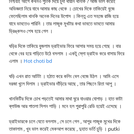
নিশ্চয়ই আগে কখনও পুটকি দিয়ে চুদা খায়নি খানকি ? আজ ভাল করেই
অভিজ্ঞতা নিয়ে যাবে আমার কাছ থেকে । চোখের দিকে তাকিয়েই বুজে
ফেলেছিলাম খানকি অনেক দিনের উপোস । কিন্তু এত সহজে রাজি হয়ে
যাবে ভাবতেও পারিনি । তার লাজুক মুখটার কথা ভাবতে ভাবতে আমার
ড্রিঙ্কসও শেষ হয়ে গেল ।
ঘড়ির দিকে তাকিয়ে বুজলাম ড্রাইভার ফিরে আসার সময় হয়ে গেছে । বার
থেকে বের হয়ে গাড়িতে উঠে বসলাম । একটু স্লো ড্রাইভ করে বাসায় ফিরে
এলাম ।
Hot choti bd
ঘড়ি এখন রাত আটটা । হঠাত করে কলিং বেল বেজে উঠল । আমি এসে
দরজা খুলে দিলাম । ড্রাইভার দাঁড়িয়ে আছে , তার পিছনে রিতা আপু ।
খানকিটির দিকে চোখ পড়তেই আমার মাথা ঘুরে যাওয়ার যোগাড় । হাত কাটা
ব্লাউজ আর পাতলা সিপন শাড়ি । মনে হল পুরাপুরি রেডি হয়েই এসেছে ।
ড্রাইভারকে চলে যেতে বললাম , সে চলে গেল , আপুর লাজুক মুখের দিকে
তাকালাম , খুব ভাল করেই মেকআপ করেছে , দুহাত ভর্তি চুড়ি । putki