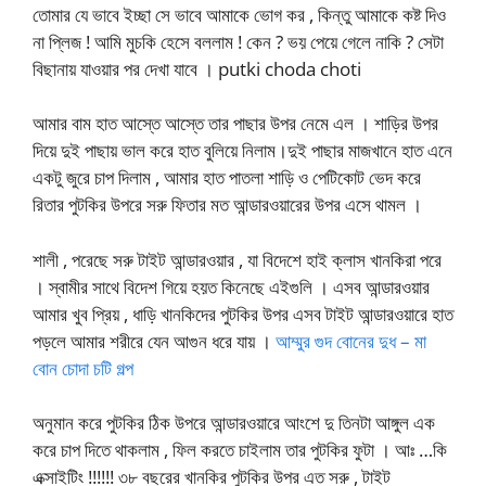
তোমার যে ভাবে ইচ্ছা সে ভাবে আমাকে ভোগ কর , কিন্তু আমাকে কষ্ট দিও
না প্লিজ ! আমি মুচকি হেসে বললাম ! কেন ? ভয় পেয়ে গেলে নাকি ? সেটা
বিছানায় যাওয়ার পর দেখা যাবে । putki choda choti
আমার বাম হাত আস্তে আস্তে তার পাছার উপর নেমে এল । শাড়ির উপর
দিয়ে দুই পাছায় ভাল করে হাত বুলিয়ে নিলাম।দুই পাছার মাজখানে হাত এনে
একটু জুরে চাপ দিলাম , আমার হাত পাতলা শাড়ি ও পেটিকোট ভেদ করে
রিতার পুটকির উপরে সরু ফিতার মত আন্ডারওয়ারের উপর এসে থামল ।
শালী , পরেছে সরু টাইট আন্ডারওয়ার , যা বিদেশে হাই ক্লাস খানকিরা পরে
। স্বামীর সাথে বিদেশ গিয়ে হয়ত কিনেছে এইগুলি । এসব আন্ডারওয়ার
আমার খুব প্রিয় , ধাড়ি খানকিদের পুটকির উপর এসব টাইট আন্ডারওয়ারে হাত
পড়লে আমার শরীরে যেন আগুন ধরে যায় ।
আম্মুর গুদ বোনের দুধ – মা
বোন চোদা চটি গল্প
অনুমান করে পুটকির ঠিক উপরে আন্ডারওয়ারে আংশে দু তিনটা আঙ্গুল এক
করে চাপ দিতে থাকলাম , ফিল করতে চাইলাম তার পুটকির ফুটা । আঃ …কি
এক্সাইটিং !!!!!! ৩৮ বছরের খানকির পুটকির উপর এত সরু , টাইট