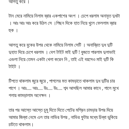
আলতু করে ।
টান মেরে নামিয়ে নিলাম ব্রার একপাশের অংশ । চেপে ধরলাম অনাবৃত দুধটা
। আঃ আঃ আঃ করে উঠল সে ।পিছন দিকে হাত নিয়ে খুলে ফেললাম ব্রার
হুক ।
আলতু করে বুকের উপর থেকে নামিয়ে নিলাম সেটি । অনাব্রিত দুধ দুটি
দুহাত দিয়ে চেপে ধরলাম । বেশ টাইট মাই দুটি ! বুজতে পারলাম দুলাভাই
এগুলা নিয়ে তেমন একটা খেলা করেন নি , তাই এই বয়সেও মাই দুটি কি
টাইট ।
টিপতে থাকলাম জুরে জুরে , পাগলের মত কামড়াতে থাকলাম দুধ দুটির চার
পাশে । আঃ…. আঃ…. উঃ…. উঃ…. শব্দ আসছিল আমার কানে , গালে মুখে
গলায় কামড়ালাম অনেক্ষন ।
তার পর আস্তে আস্তে চুমু দিতে দিতে পেটের মশ্রিন চামড়ার উপর দিয়ে
আমার জিব্বা নেমে এল তার নাভির উপর , নাভির ফুটার মধ্যে চিব্বা ডুকিয়ে
চাটতে থাকলাম।