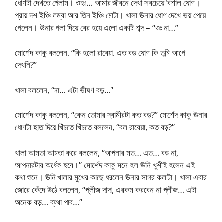
ধোণটা দেখতে পেলাম। ওহঃ… আমার জীবনে দেখা সবচেয়ে বিশাল ধোণ।
প্রায় দশ ইঞ্চি লম্বা আর তিন ইঞ্চি মোটা। খালা ঊনার ধোণ দেখে ভয় পেয়ে
গেলেন। ঊনার গলা দিয়ে বের হয়ে এলো একটি শব্দ – “ওঃ না…”
মোর্শেদ কাকু বললেন, “কি হলো রাবেয়া, এত বড় ধোণ কি তুমি আগে
দেখনি?”
খালা বললেন, “না… এটা ভীষণ বড়…”
মোর্শেদ কাকু বললেন, “কেন তোমার স্বামীরটা কত বড়?” মোর্শেদ কাকু ঊনার
ধোণটা হাত দিয়ে খিঁচতে খিঁচতে বললেন, “বল রাবেয়া, কত বড়?”
খালা আমতা আমতা করে বললেন, “আপনার মত… এত… বড় না,
আপনারটার অর্ধেক হবে।” মোর্শেদ কাকু মনে হল ঊনি খুশীই হলেন এই
কথা শুনে। ঊনি খালার মুখের কাছে ধরলেন ঊনার সাগর কলাটা। খালা এবার
জোরে কেঁদে উঠে বললেন, “প্লীজ দাদা, এরকম করবেন না প্লীজ… এটা
অনেক বড়… ব্যথা পাব…”