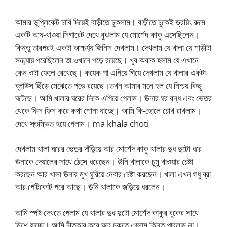
আমার ডুপ্লিকেট চাবি দিয়েই বাড়ীতে ঢুকলাম। বাড়ীতে ঢুকেই ড্রয়িং রুমে
একটি আধ-খাওয়া সিগারেট দেখে বুঝলাম যে মোর্শেদ কাকু এসেছিলেন।
কিন্তু তারপরই একটা আশ্চর্য্য জিনিস দেখলাম। দেখলাম যে খালা যে শাড়ীটা
সন্ধ্যায় পরেছিলেন তা ওখানে পড়ে রয়েছে। খুব অবাক হলাম যে এখানে
কেন ওটা ফেলে রেখেছে। কয়েক পা এগিয়ে গিয়ে দেখলাম যে খালার একটা
ব্লাউস ছিঁড়ে মেঝেতে পড়ে রয়েছে।তখন আমার মনে হল যে নিশ্চয় কিছু
ঘটেছে। আমি খালার ঘরের দিকে এগিয়ে গেলাম। ঊনার ঘর বন্ধ এবং ভেতর
থেকে ফিস ফিস করে কথা শোনা যাচ্ছে। আমি কি-হোলে চোখ রাখলাম।
দেখে স্তম্ভিত হয়ে গেলাম। ma khala choti
দেখলাম খালা ঘরের ভেতর দাঁড়িয়ে আর মোর্শেদ কাকু খালার দুধ দুটো ধরে
ঊনাকে দেয়ালের সাথে ঠেসে ধরেছেন। ঊনি খালাকে চুমু খাওয়ার চেষ্টা
করছেন আর খালা ঊনার মুখ ঘুরিয়ে নেবার চেষ্টা করছেন। খালা এখন শুধু ব্রা
আর পেটিকোট পরে আছে। ঊনি খালাকে জড়িয়ে ধরলেন।
আমি স্পষ্ট দেখতে পেলাম যে খালার দুধ দুটো মোর্শেদ কাকুর বুকের সাথে
মিশে যাচ্ছে। আমি চীত্কার করে ঘরে ঢুকতে গেলাম কিন্তু পারলাম না।