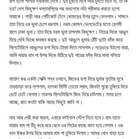
রাগ হলো শালীর ন্যাকামী দেখে। দুধ চুষতে দিবে আর চুদতে দিবে না, তা কি
হয়? বেশ কিছুক্ষণ ধস্তাধস্তির পর অবশেষে নতি স্বীকার করতে হলো
মায়াকে। শাড়ী আর পেটিকোট টেনে কোমড়ের উপর তুলে ফেললাম। সামনে
হাত নিয়ে ওর ভুদা চেপে ধরলাম। নরম কোমল ভেলভেটের মতো রেশমী
বালে ঢাকা ভুদা। হাত দিয়ে নরম ভুদা চাপলাম কিছুক্ষণ। নিচের দিকে আঙুল
দিয়ে দেখি ভিজে জবজব করছে। দুই আঙুলে ভুদার ঠোঁট দুটো ফাঁক করে
ক্লিটোরিসে আঙুলের ডগা দিয়ে টোকা দিতে লাগলাম। নড়েচড়ে উঠলো মায়া,
আমি মায়ার বাম পা উপর দিকে উঠিয়ে দুই পায়ের ফাঁক দিয়ে মাথা গলিয়ে
দিলাম।
মাতাল কর একটা সেক্সি গন্ধ ওখানে, জিভের ডগা দিয়ে ভুদার ফুটোর মুখে
নাড়াচাড়া করে লাগলাম, হালকা মিস্টি তেতো স্বাদ, জিভটা পুরো ঢুকিয়ে দিয়ে
চেটে চেটে খেলাম। তারপর ক্লিটোরিসে জিভ দিয়ে চাটলাম। সময় চলে
যাচ্ছে, রাত কতটা বাকি আছে কিছুই জানি না।
নাহ আর দেরী করা যায়না, এবারে ফাইনাল স্টেপ নিতে হবে। বাম হাতে
মায়ার বাম পা উঁচু করে ধরে রেখে ওর পিঠের কাছে কাত হয়ে গেলাম। ওর
ডান উরুর উপর দিয়ে আমার বাম পা ঢুকিয়ে দিলাম। আমর ধোন খাড়া হয়ে