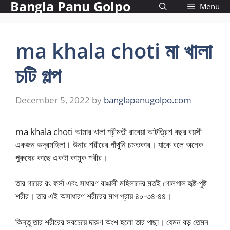
Bangla Panu Golpo
Skip
Menu
to
content
ma khala choti মা খালা
চটি গল্প
December 5, 2022
by
banglapanugolpo.com
ma khala choti আমার খালা শ্রীমতী রাবেয়া আটত্রিশ বছর বয়সী
একজন ভদ্রমহিলা। উনার শরীরের গাঁথুনি চমতকার। যাকে বলে অনেক
পুরুষের কাছে একটা কামুক শরীর।
তার গায়ের রং ফর্সা এবং সাধারণ বাঙালী মহিলাদের মতই গোলগাল হৃষ্ট-পুষ্ট
শরীর। তার এই অসাধারণ শরীরের মাপ প্রায় ৪০-৩৪-৪৪।
কিন্তু তার শরীরের সবচেয়ে দারুণ অংশ হলো তার পাছা। যেমন বড় তেমন