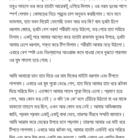
তবুও সাহসে ভর করে হাতটা আরেকটু এগিয়ে দিলাম। ওর নরম দুধের পাশে
স্পর্শ পেলাম। কোমড়ের নিচে প্রচন্ড চাপ অনুভব করছিলাম। মনে মনে
ভাবলাম, হাত যখন দিয়েই ফেলেছি তখন আর ভয় কি? বাম দুধটা চিপে
ধরলাম জোরে, দুধটা বেশ নরম! শরীরটা নড়ে উঠলো, ভয় পেয়ে হাত সরিয়ে
নিলাম। একটু পরে আমার আস্তে করে হাতটা রাখলাম বুকের উপরে, দুধটা
আবার চেপে ধরলাম, শক্ত করে টিপ দিলাম। শরীরটা আবার নড়ে উঠলো।
এবারে বেশ স্পষ্ট এবং নিঃশ্বাসের আওয়াজ কমে যাওয়া দেখে বুঝতে পারলাম
ওর ঘুম পাতলা হয়ে গেছে।
আমি আবারো ডান হাত দিয়ে ওর বাম দিকের মাইটা ধরলাম এবং টিপতে
লাগলাম। এবারে ওর ঘুম পুরো ভেঙে গেল, হাত দিয়ে আমার হাত ধরে ঝটকা
দিয়ে সরিয়ে দিল। এতক্ষণে আমার সাহস পুরো ফিরে এলো। প্রমাণ হয়ে
গেল, আর কোন ভয় নেই। ও যদি ‘কে কে’ বলে চেঁচিয়ে উঠতো বা ওর মাকে
ডাকতো তাহলে ভয় ছিল, এখন আর কোন ভয় নেই। আমার অভিজ্ঞতায়
জানি, প্রথম প্রথম একটু একটু বাধা দেবে, তারপর নীরবে সম্মতি জানাবে।
আমি আরাম করে মেঝের উপরে বসে পড়লাম। তারপর আবার ওর মাই ধরে
টিপতে লাগলাম। এবারে আর ঝটকা নয়, আমার হাতটা এমনিই ধরে সরিয়ে
দিল এবং মুখে উম করে একটা শব্দ করলো। আমি এবারে ওর পেটের উপরে