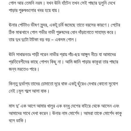
গোল আর তেমনি নরম। যখন ঊনি হাঁটেন তখন সেই পাছার দুলুনি দেখে
পাড়ার পুরুষগুলোর খবর হয়ে যায়।
ঊনার পেটটাও ভীষণ সুন্দর, একটু চর্বি জমেছে তাতে বয়সের কারণে। পেটের
ঠিক মাঝখানে গোল গভীর নাভী পুরুষদের ধোন দাঁড়ানোতে সাহায্য করে।
তার দুধ দুটো টাটকা বড় বড় – একদম গোল।
ঊনি সাধারনতঃ শাড়ী পরেন নাভীর প্রায় পাঁচ-ছয় আঙ্গুল নীচে যা আমাদের
প্রতিবেশীদের কাছে গোপন কিছু না। আমি জানি পাড়ার কাকুরা তার পাছার
জন্য মরতেও পারে।
কিন্তু দুর্ভাগ্য তাদের চোদাতো দূরে থাক একটু ছুঁয়েও দেখার কোনো সুযোগ
নেই।মূল গল্পে আসা যাক।
মাস দু’ এক আগে আমার খালুর এক বন্ধু দেশের বাইরে থেকে আসেন এবং
আমাদের সাথে দেখা করেন। ঊনার নাম মোর্শেদ। আমরা তাকে মোর্শেদ কাকু
বলে ডাকি।