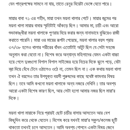
যেন পাত্রপক্ষের সামনে না যায়, তাতে রেনুর বিয়েটা ভেঙ্গে যেতে পারে।
মায়ার বাবা ৭১ এর শহীদ, মায়া তখন ময়না খালার পেটে। মায়ার জন্মের পর
ময়না খালা মায়ার বাবার স্মৃতিটাই আঁকড়ে ছিল। আমার মা, চাচী এবং আরো
শুভাকাঙ্খীরা ময়না খালাকে পুণরায় বিয়ে করার জন্য নানাভাবে বুঝিয়েও রাজী
করাতে পারেনি। মায়া ওর মায়ের রূপটা পেয়েছে, ময়না খালার বয়স প্রায়
৩৭/৩৮ হলেও খালার শরীরের বাঁধন এতোটাই অটুট ছিল যে সেটা সহজে
অনুমান করা যেতো না। বিশেষ করে অন্যান্য মহিলাদের যেমন একটা বাচ্চা
হয়ে গেলে দুধগুলো বিশাল বিশাল সাইজের হয়ে নিচের দিকে ঝুলে পড়ে, যেটা
ব্রা দিয়ে বেঁধে টেনে ওঠালেও ওঠে না, তেমন ছিল না। এক কথায় ময়না খালা
তখন ঐ বয়সেও তার উপযুক্ত বয়সী পুরুষদের কাছে যথেষ্ট কামনার বিষয়
ছিল। তবে আমি কখনো ময়না খালাকে অন্য নজরে দেখিনি। তার অবশ্য
আরো একটা বিশেষ কারণ ছিল, আর সেটা হলো আমার নজর ছিল মায়া’র
দিকে।
ময়না খালা মায়াকে নিয়ে প্রায়ই ছোট চাচীর বাসায় আসতেন আর বেশ
কিছুদিন করে থেকে যেতেন। বিশেষ করে যখনই মায়া’র স্কুল/কলেজ ছুটি
থাকতো তখনই চলে আসতেন। আমি অবশ্য গোপনে একটা বিষয় জেনে