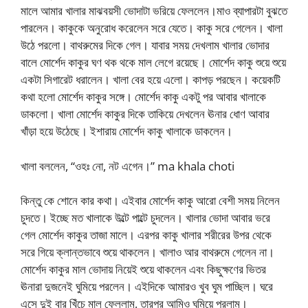
মালে আমার খালার মাঝবয়সী ভোদাটা ভরিয়ে ফেললেন।মাও ব্যাপারটা বুঝতে
পারলেন। কাকুকে অনুরোধ করেলেন সরে যেতে। কাকু সরে গেলেন। খালা
উঠে পরলো। বাথরুমের দিকে গেল। যাবার সময় দেখলাম খালার ভোদার
বালে মোর্শেদ কাকুর ঘণ থক থকে মাল লেগে রয়েছে। মোর্শেদ কাকু শুয়ে শুয়ে
একটা সিগারেট ধরালেন। খালা বের হয়ে এলো। কাপড় পরছেন। কয়েকটি
কথা হলো মোর্শেদ কাকুর সঙ্গে। মোর্শেদ কাকু একটু পর আবার খালাকে
ডাকলো। খালা মোর্শেদ কাকুর দিকে তাকিয়ে দেখলেন ঊনার ধোণ আবার
খাঁড়া হয়ে উঠেছে। ইশারায় মোর্শেদ কাকু খালাকে ডাকলেন।
খালা বললেন, “ওহঃ নো, নট এগেন।” ma khala choti
কিন্তু কে শোনে কার কথা। এইবার মোর্শেদ কাকু আরো বেশী সময় নিলেন
চুদতে। ইচ্ছে মত খালাকে উল্টে পাল্টে চুদলেন। খালার ভোদা আবার ভরে
গেল মোর্শেদ কাকুর তাজা মালে। এরপর কাকু খালার শরীরের উপর থেকে
সরে গিয়ে ক্লান্তভাবে শুয়ে থাকলেন। খালাও আর বাথরুমে গেলেন না।
মোর্শেদ কাকুর মাল ভোদায় নিয়েই শুয়ে থাকলেন এবং কিছুক্ষণের ভিতর
ঊনারা দুজনেই ঘুমিয়ে পরলেন। এইদিকে আমারও খুব ঘুম পাচ্ছিল। ঘরে
এসে দুই বার খিঁচে মাল ফেললাম, তারপর আমিও ঘুমিয়ে পরলাম।