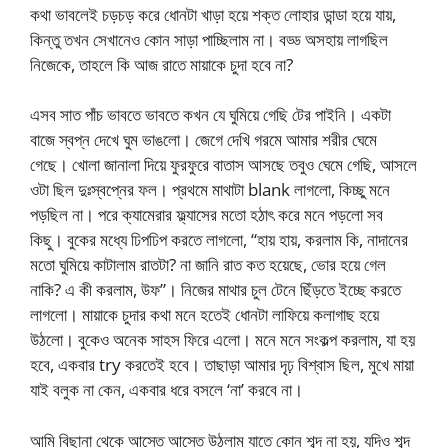
কথা ভাবলেই চড়চড় করে ধোনটা খাড়া হয়ে শক্ত লোহার ডান্ডা হয়ে যায়,
কিন্তু তখন সেখানেও কোন সাড়া পাচ্ছিলাম না। বড্ড অসহায় লাগছিল
নিজেকে, তাহলে কি আজ রাতে মায়াকে চুদা হবে না?
এসব সাত পাঁচ ভাবতে ভাবতে কখন যে ঘুমিয়ে গেছি টের পাইনি। একটা
বাজে স্বপ্ন দেখে ঘুম ভাঙলো। জেগে দেখি গরমে আমার শরীর ঘেমে
গেছে। খোলা জানালা দিয়ে ফুরফুরে বাতাস আসছে তবুও ঘেমে গেছি, আসলে
ওটা ছিল দুঃস্বপ্নের ফল। প্রথমে মাথাটা blank লাগলো, কিচ্ছু মনে
পড়ছিল না। পরে ক্যামেরার ফ্ল্যাসের মতো হঠাৎ করে মনে পড়লো সব
কিছু। বুকের মধ্যে ঢিপঢিপ করতে লাগলো, “হায় হায়, করলাম কি, নাদানের
মতো ঘুমিয়ে কাটালাম রাতটা? না জানি রাত কত হয়েছে, ভোর হয়ে গেল
নাকি? এ কী করলাম, উফ”। নিজের মাথার চুল টেনে ছিঁড়তে ইচ্ছে করতে
লাগলো। মায়াকে চুদার কথা মনে হতেই ধোনটা লাফিয়ে কলাগাছ হয়ে
উঠলো। বুকেও অনেক সাহস ফিরে এলো। মনে মনে সংকল্প করলাম, যা হয়
হবে, একবার try করতেই হবে। তাছাড়া আমার দৃঢ় বিশ্বাস ছিল, মুখে মায়া
যাই বলুক না কেন, একবার ধরে বসলে ‘না’ করবে না।
আমি বিছানা থেকে আস্তে আস্তে উঠলাম যাতে কোন শব্দ না হয়, যদিও শব্দ