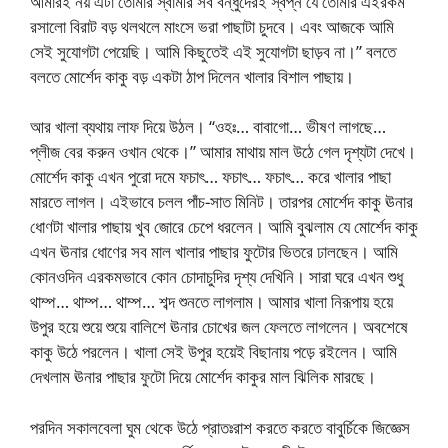
আমারই নয় এটা তোমার স্বামীর সব বন্ধুদেরই স্বপ্ন যে তোমার এইরকম
রসালো বিরাট বড় থলথলে মাংসে ভরা পাছাটা চুদবে। এবং আজকে আমি
সেই সুযোগটা পেয়েছি। আমি কিছুতেই এই সুযোগটা ছাড়ব না।” বলতে
বলতে মোর্শেদ কাকু বড় একটা ঠাপ দিলেন খালার বিশাল পাছায়।
আর খালা ব্যথায় লাফ দিয়ে উঠল। “ওহঃ… বাবাগো… ভীষণ লাগছে…
প্লীজ বের করুন ওখান থেকে।” আমার মাথায় মাল উঠে গেল দৃশ্যটা দেখে।
মোর্শেদ কাকু এখন পুরো দমে ফচাৎ… ফচাৎ… ফচাৎ… করে খালার পাছা
মারতে লাগল। এইভাবে চলল পাঁচ-সাত মিনিট। তারপর মোর্শেদ কাকু ঊনার
ধোণটা খালার পাছায় খুব জোরে চেপে ধরলেন। আমি বুঝলাম যে মোর্শেদ কাকু
এখন ঊনার ধোণের সব মাল খালার পাছার ফুটোর ভিতরে ঢালছেন। আমি
কোনওদিন এরকমভাবে কোন চোদাচুদির দৃশ্য দেখিনি। সারা ঘরে এখন শুধু
থাম্প… থাম্প… থাম্প… শব্দ শুনতে লাগলাম। আমার খালা নিরূপায় হয়ে
উপুর হয়ে শুয়ে শুয়ে বালিশে ঊনার চোখের জল ফেলতে লাগলেন। অবশেষে
কাকু উঠে পরলেন। খালা সেই উপুর হয়েই বিছানায় পড়ে রইলেন। আমি
দেখলাম ঊনার পাছার ফুটো দিয়ে মোর্শেদ কাকুর মাল ঝিলিক মারছে।
পরদিন সকালবেলা ঘুম থেকে উঠে প্রাতঃরাশ করতে করতে বাবুর্চিকে জিজ্ঞেস