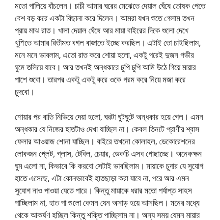
মতো পালিয়ে বাঁচলেন। চাচী আমার ঘরের মেঝেতে দেয়াল ঘেঁষে তোষক পেতে
বেশ বড় করে একটা বিছানা করে দিলেন। আমরা যখন শুতে গেলাম তখন
প্রায় মাঝ রাত। খালা দেয়াল ঘেঁষে আর মায়া বাইরের দিকে শুলো দেখে
খুশিতে আমার রিতীমত বগল বাজাতে ইচ্ছে করছিল। এটাই তো চাইছিলাম,
মনে মনে ভাবলাম, এতো রাত করে শোয়া হলো, একটু পরেই দুজন গভীর
ঘুমে তলিয়ে যাবে। আর তখনই অন্ধকারে চুপি চুপি আমি উঠে গিয়ে মায়ার
পাশে শুবো। তারপর একটু একটু করে ওকে গরম করে নিয়ে মজা করে
চুদবো।
শোয়ার পর বাতি নিভিয়ে দেয়া হলো, ঘরটা ঘুটঘুটে অন্ধকার হয়ে গেল। এমন
অন্ধকার যে নিজের হাতটাও দেখা যাচ্ছিল না। কেবল তিনটে প্রাণীর শ্বাস
ফেলার আওয়াজ শোনা যাচ্ছিল। বাইরে তখনো কোলাহল, ডেকোরেশনের
লোকজন প্লেট, গ্লাস, টেবিল, চেয়ার, ডেকচি এসব গোছাচ্ছে। অনেকক্ষন
ঘুম এলো না, কিভাবে কি করবো সেটাই ভাবছিলাম। মায়াকে চুদার যে সুযোগ
হাতে এসেছে, এটা কোনভাবেই হাতছাড়া করা যাবে না, পরে আর এমন
সুযোগ নাও পাওয়া যেতে পারে। কিন্তু মায়াকে ধরার মতো পর্যাপ্ত সাহস
পাচ্ছিলাম না, হাত পা গুলো কেমন যেন অসাড় হয়ে আসছিল। মনের মধ্যে
থেকে আকর্ষণ হচ্ছিল কিন্তু শক্তি পাচ্ছিলাম না। অন্য সময় যেমন মায়ার