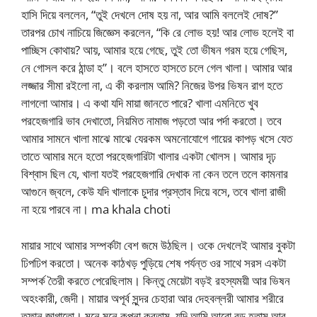
হাসি দিয়ে বললেন, “তুই দেখলে দোষ হয় না, আর আমি বললেই দোষ?”
তারপর চোখ নাচিয়ে জিজ্ঞেস করলেন, “কি রে লোভ হয়! আর লোভ হলেই বা
পাচ্ছিস কোথায়? আয়, আমার হয়ে গেছে, তুই তো ভীষন গরম হয়ে গেছিস,
নে গোসল করে ঠান্ডা হ”। বলে হাসতে হাসতে চলে গেল খালা। আমার আর
লজ্জার সীমা রইলো না, এ কী করলাম আমি? নিজের উপর ভিষন রাগ হতে
লাগলো আমার। এ কথা যদি মায়া জানতে পারে? খালা এমনিতে খুব
পরহেজগারি ভাব দেখাতো, নিয়মিত নামাজ পড়তো আর পর্দা করতো। তবে
আমার সামনে খালা মাঝে মাঝে যেরকম অমনোযোগে গায়ের কাপড় খসে যেত
তাতে আমার মনে হতো পরহেজগারিটা খালার একটা খোলস। আমার দৃঢ়
বিশ্বাস ছিল যে, খালা যতই পরহেজগারি দেখাক না কেন তলে তলে কামনার
আগুনে জ্বলে, কেউ যদি খালাকে চুদার প্রস্তাব দিয়ে বসে, তবে খালা রাজী
না হয়ে পারবে না। ma khala choti
মায়ার সাথে আমার সম্পর্কটা বেশ জমে উঠছিল। ওকে দেখলেই আমার বুকটা
ঢিপঢিপ করতো। অনেক কাঠখড় পুড়িয়ে শেষ পর্যন্ত ওর সাথে সরস একটা
সম্পর্ক তৈরী করতে পেরেছিলাম। কিন্তু মেয়েটা বড়ই রহস্যময়ী আর ভিষন
অহংকারী, জেদী। মায়ার অপূর্ব সুন্দর চেহারা আর দেহবল্লরী আমার শরীরে
তুফান জাগাতো। মনে মনে কল্পনা করতাম, যদি আমি আরো বড় হতাম আর