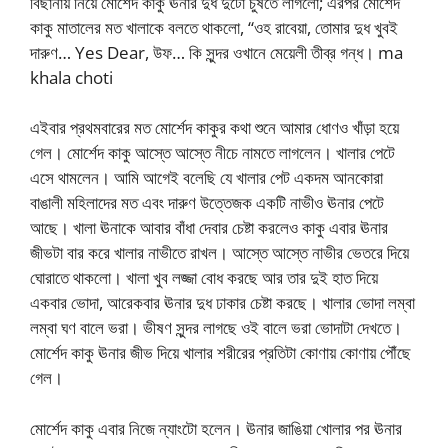
বিছানায় নিয়ে মোর্শেদ কাকু ঊনার দুধ দুটো চুষতে লাগলো; এরপর মোর্শেদ
কাকু মাতালের মত খালাকে বলতে থাকলো, “ওহ রাবেয়া, তোমার দুধ খুবই
দারুণ… Yes Dear, উফ… কি সুন্দর ওখানে মেয়েলী তীব্র গন্ধ। ma
khala choti
এইবার প্রথমবারের মত মোর্শেদ কাকুর কথা শুনে আমার ধোণও খাঁড়া হয়ে
গেল। মোর্শেদ কাকু আস্তে আস্তে নীচে নামতে লাগলেন। খালার পেটে
এসে থামলেন। আমি আগেই বলেছি যে খালার পেট একদম আনকোরা
বাঙালী মহিলাদের মত এবং দারুণ উত্তেজক একটি নাভীও ঊনার পেটে
আছে। খালা ঊনাকে আবার বাঁধা দেবার চেষ্টা করলেও কাকু এবার ঊনার
জীভটা বার করে খালার নাভীতে রাখল। আস্তে আস্তে নাভীর ভেতরে দিয়ে
ঘোরাতে থাকলো। খালা খুব লজ্জা বোধ করছে আর তার দুই হাত দিয়ে
একবার ভোদা, আরেকবার ঊনার দুধ ঢাকার চেষ্টা করছে। খালার ভোদা লম্বা
লম্বা ঘণ বালে ভরা। ভীষণ সুন্দর লাগছে ওই বালে ভরা ভোদাটা দেখতে।
মোর্শেদ কাকু ঊনার জীভ দিয়ে খালার শরীরের প্রতিটা কোণায় কোণায় পৌঁছে
গেল।
মোর্শেদ কাকু এবার নিজে ন্যাংটো হলেন। ঊনার জাঙিয়া খোলার পর ঊনার