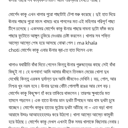
মোর্শেদ কাকু এখন খালার পুরো পাছাটাই টেপা শুরু করেছে। দুই হাত দিয়ে
ঊনার পাছার পুরো মাংস খামচে ধরে পাগলের মত এই মহিলার পরিপূর্ণ পাছা
টিপে চলেছে। একসময় মোর্শেদ কাকু ঊনার পাছার দাবনা দুটো ফাঁক করে
পাছার ফুটোতে আঙ্গুল ঢুকিয়ে দেওয়ার চেষ্টা করলেন। খালার সব শক্তি
আস্তে আস্তে শেষ হয়ে আসছে বোঝা গেল। ma khala
choti মোর্শেদ কাকু এবার ঊনার ব্রা-তে হাত দিলেন এবং
খালাও যথারীতি বাঁধা দিতে গেলেন কিন্তু ঊনার পুরুষত্বের কাছে সেই বাঁধা
কিছুই না। হে ভগবান! আমি আমার জীবনে তিনজন মেয়ের খোলা দুধ
দেখেছি কিন্তু এরকম দুর্দান্ত দুধ আমি জীবনেও দেখিনি। বড়, গোল, আর
নিশ্চয় খুব নরম হবে। ঊনার দুধের বোঁটা গোলাপী রঙের আর বেশ বড়।
মোর্শেদ কাকু কিছুক্ষণ হাঁ করে তাকিয়ে থাকলেন। তারপর ক্ষুধার্তের মত
হামলে পড়লেন। এক হাতে ঊনার ডান দুধটা টিপছেন আর বাম দুধটা চুষে
যাচ্ছেন। মোর্শেদ কাকুর হাতের মুঠোয় দুধটা আঁটছে না – এত বড়! খালা
আরামে উহ্হঃ আআহহহহহ্হঃ করে উঠলো। খালা আস্তে আস্তে কামুকী
হয়ে উঠছে। মোর্শেদ কাকু দেখল এখনই ঠিক সময় খালাকে বিছানায় নেবার।