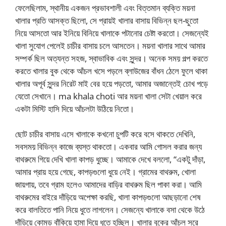
ফেলেছিলাম, স্থানীয় একজন প্রভাবশালী এবং বিত্তমান ব্যক্তি ময়না
খালার প্রতি আসক্ত ছিলো, সে প্রায়ই খালার বাসায় বিভিন্ন ছল-ছুতো
নিয়ে আসতো আর ইনিয়ে বিনিয়ে খালাকে পটানোর চেষ্টা করতো। সেজন্যেই
খালা সুযোগ পেলেই চাচীর বাসায় চলে আসতেন। ময়না খালার সাথে আমার
সম্পর্ক ছিল অত্যন্ত সহজ, স্বাভাবিক এবং সুন্দর। অনেক সময় গল্প করতে
করতে খালার বুক থেকে আঁচল খসে পড়লে ব্লাউজের বাঁধন ঠেলে ফুলে থাকা
খালার অপূর্ব সুন্দর নিরেট মাই বের হয়ে পড়তো, আমার অজান্তেই চোখ পড়ে
যেতো সেখানে। ma khala choti আর ময়না খালা সেটা খেয়াল করে
একটা মিস্টি হাসি দিয়ে আঁচলটা উঠিয়ে নিতো।
ছোট চাচীর বাসায় এসে খালাকে কখনো চুপটি করে বসে থাকতে দেখিনি,
সবসময় বিভিন্ন কাজে ব্যস্ত থাকতো। একবার আমি গোসল করার জন্য
বাথরুমে গিয়ে দেখি খালা কাপড় ধুচ্ছে। আমাকে দেখে বললো, “একটু দাঁড়া,
আমার প্রায় হয়ে গেছে, কাপড়গুলো ধুয়ে নেই। গ্রামের বাথরুম, খোলা
জায়গায়, তবে গ্রাম হলেও আমাদের বাড়ির বাথরুম ছিল পাকা করা। আমি
বাথরুমের বাইরে দাঁড়িয়ে অপেক্ষা করছি, খালা কাপড়গুলো আছড়ানো শেষ
করে বালতিতে পানি নিয়ে ধুতে লাগলেন। সেজন্যে খালাকে বসা থেকে উঠে
দাঁড়িয়ে কোমড় বাঁকিয়ে হামা দিয়ে ধুতে হচ্ছিল। খালার বুকের আঁচল সরে