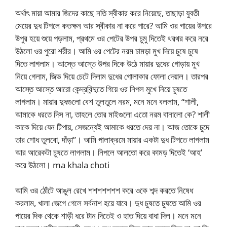
অর্থাৎ মায়া আমার জিদের কাছে নতি স্বীকার করে নিয়েছে, তাছাড়া যুবতী
মেয়ের দুধ টিপলে কতক্ষন আর স্বীকার না করে পারে? আমি ওর গায়ের উপরে
উপুর হয়ে শুয়ে পড়লাম, প্রথমে ওর পেটের উপর চুমু দিতেই থরথর করে নরে
উঠলো ওর পুরো শরীর। আমি ওর পেটের নরম চামড়া মুখ দিয়ে চুষে চুষে
দিতে লাগলাম। আস্তে আস্তে উপর দিকে উঠে মায়ার দুধের গোড়ায় মুখ
নিয়ে গেলাম, জিভ দিয়ে চেটে দিলাম দুধের গোলাকার ফোলা দেয়াল। তারপর
আস্তে আস্তে আরো কেন্দ্রবিন্দুতে গিয়ে ওর নিপল মুখে নিয়ে চুষতে
লাগলাম। মায়ার দুধগুলো বেশ তুলতুলে নরম, মনে মনে বললাম, “শালী,
আমাকে ধরতে দিস না, তাহলে তোর মাইগুলো এতো নরম বানালো কে? শালী
কাকে দিয়ে যেন টিপায়, সেজন্যেই আমাকে ধরতে দেয় না। আজ তোকে চুদে
তার শোধ তুলবো, দাঁড়া”। আমি পালাক্রমে মায়ার একটা দুধ টিপতে লাগলাম
আর আরেকটা চুষতে লাগলাম। নিপলে আলতো করে কামড় দিতেই ‘আহ’
করে উঠলো। ma khala choti
আমি ওর ঠোঁটে আঙুল রেখে শশশশশশশ করে ওকে শব্দ করতে নিষেধ
করলাম, খালা জেগে গেলে সর্বনাশ হয়ে যাবে। দুধ চুষতে চুষতে আমি ওর
পায়ের দিক থেকে শাড়ী ধরে টান দিতেই ও হাত দিয়ে বাধা দিল। মনে মনে