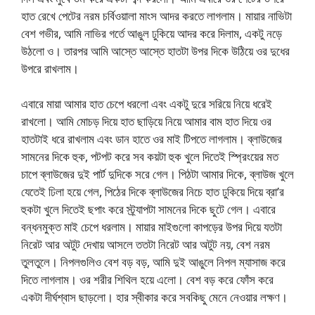
হাত রেখে পেটের নরম চর্বিওয়ালা মাংস আদর করতে লাগলাম। মায়ার নাভিটা
বেশ গভীর, আমি নাভির গর্তে আঙুল ঢুকিয়ে আদর করে দিলাম, একটু নড়ে
উঠলো ও। তারপর আমি আস্তে আস্তে হাতটা উপর দিকে উঠিয়ে ওর দুধের
উপরে রাখলাম।
এবারে মায়া আমার হাত চেপে ধরলো এবং একটু দুরে সরিয়ে নিয়ে ধরেই
রাখলো। আমি মোচড় দিয়ে হাত ছাড়িয়ে নিয়ে আমার বাম হাত দিয়ে ওর
হাতটাই ধরে রাখলাম এবং ডান হাতে ওর মাই টিপতে লাগলাম। ব্লাউজের
সামনের দিকে হুক, পটপট করে সব কয়টা হুক খুলে দিতেই স্প্রিংয়ের মত
চাপে ব্লাউজের দুই পার্ট দুদিকে সরে গেল। পিঠটা আমার দিকে, ব্লাউজ খুলে
যেতেই ঢিলা হয়ে গেল, পিঠের দিকে ব্লাউজের নিচে হাত ঢুকিয়ে দিয়ে ব্রা’র
হুকটা খুলে দিতেই ছপাং করে স্ট্র্যাপটা সামনের দিকে ছুটে গেল। এবারে
বন্ধনমুক্ত মাই চেপে ধরলাম। মায়ার মাইগুলো কাপড়ের উপর দিয়ে যতটা
নিরেট আর অটুট দেখায় আসলে ততটা নিরেট আর অটুট নয়, বেশ নরম
তুলতুলে। নিপলগুলিও বেশ বড় বড়, আমি দুই আঙুলে নিপল ম্যাসাজ করে
দিতে লাগলাম। ওর শরীর শিথিল হয়ে এলো। বেশ বড় করে ফোঁস করে
একটা দীর্ঘশ্বাস ছাড়লো। হার স্বীকার করে সবকিছু মেনে নেওয়ার লক্ষণ।