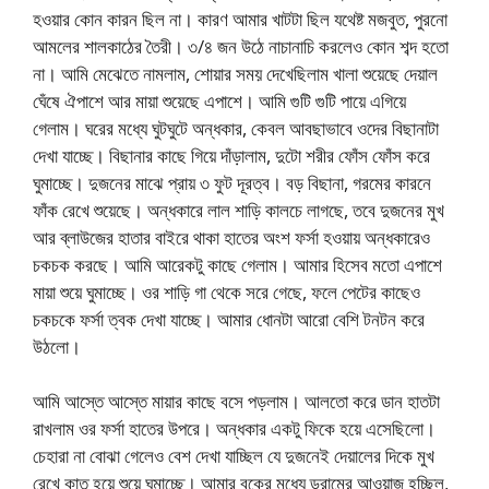
হওয়ার কোন কারন ছিল না। কারণ আমার খাটটা ছিল যথেষ্ট মজবুত, পুরনো
আমলের শালকাঠের তৈরী। ৩/৪ জন উঠে নাচানাচি করলেও কোন শব্দ হতো
না। আমি মেঝেতে নামলাম, শোয়ার সময় দেখেছিলাম খালা শুয়েছে দেয়াল
ঘেঁষে ঐপাশে আর মায়া শুয়েছে এপাশে। আমি গুটি গুটি পায়ে এগিয়ে
গেলাম। ঘরের মধ্যে ঘুটঘুটে অন্ধকার, কেবল আবছাভাবে ওদের বিছানাটা
দেখা যাচ্ছে। বিছানার কাছে গিয়ে দাঁড়ালাম, দুটো শরীর ফোঁস ফোঁস করে
ঘুমাচ্ছে। দুজনের মাঝে প্রায় ৩ ফুট দূরত্ব। বড় বিছানা, গরমের কারনে
ফাঁক রেখে শুয়েছে। অন্ধকারে লাল শাড়ি কালচে লাগছে, তবে দুজনের মুখ
আর ব্লাউজের হাতার বাইরে থাকা হাতের অংশ ফর্সা হওয়ায় অন্ধকারেও
চকচক করছে। আমি আরেকটু কাছে গেলাম। আমার হিসেব মতো এপাশে
মায়া শুয়ে ঘুমাচ্ছে। ওর শাড়ি গা থেকে সরে গেছে, ফলে পেটের কাছেও
চকচকে ফর্সা ত্বক দেখা যাচ্ছে। আমার ধোনটা আরো বেশি টনটন করে
উঠলো।
আমি আস্তে আস্তে মায়ার কাছে বসে পড়লাম। আলতো করে ডান হাতটা
রাখলাম ওর ফর্সা হাতের উপরে। অন্ধকার একটু ফিকে হয়ে এসেছিলো।
চেহারা না বোঝা গেলেও বেশ দেখা যাচ্ছিল যে দুজনেই দেয়ালের দিকে মুখ
রেখে কাত হয়ে শুয়ে ঘুমাচ্ছে। আমার বুকের মধ্যে ড্রামের আওয়াজ হচ্ছিল,