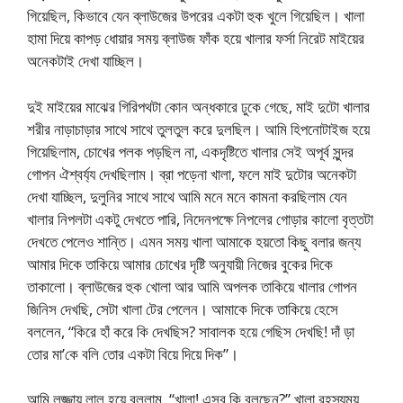
গিয়েছিল, কিভাবে যেন ব্লাউজের উপরের একটা হুক খুলে গিয়েছিল। খালা
হামা দিয়ে কাপড় ধোয়ার সময় ব্লাউজ ফাঁক হয়ে খালার ফর্সা নিরেট মাইয়ের
অনেকটাই দেখা যাচ্ছিল।
দুই মাইয়ের মাঝের গিরিপথটা কোন অন্ধকারে ঢুকে গেছে, মাই দুটো খালার
শরীর নাড়াচাড়ার সাথে সাথে তুলতুল করে দুলছিল। আমি হিপনোটাইজ হয়ে
গিয়েছিলাম, চোখের পলক পড়ছিল না, একদৃষ্টিতে খালার সেই অপূর্ব সুন্দর
গোপন ঐশ্বর্য্য দেখছিলাম। ব্রা পড়েনা খালা, ফলে মাই দুটোর অনেকটা
দেখা যাচ্ছিল, দুলুনির সাথে সাথে আমি মনে মনে কামনা করছিলাম যেন
খালার নিপলটা একটু দেখতে পারি, নিদেনপক্ষে নিপলের গোড়ার কালো বৃত্তটা
দেখতে পেলেও শান্তি। এমন সময় খালা আমাকে হয়তো কিছু বলার জন্য
আমার দিকে তাকিয়ে আমার চোখের দৃষ্টি অনুযায়ী নিজের বুকের দিকে
তাকালো। ব্লাউজের হুক খোলা আর আমি অপলক তাকিয়ে খালার গোপন
জিনিস দেখছি, সেটা খালা টের পেলেন। আমাকে দিকে তাকিয়ে হেসে
বললেন, “কিরে হাঁ করে কি দেখছিস? সাবালক হয়ে গেছিস দেখছি! দাঁ ড়া
তোর মা’কে বলি তোর একটা বিয়ে দিয়ে দিক”।
আমি লজ্জায় লাল হয়ে বললাম, “খালা! এসব কি বলছেন?” খালা রহস্যময়