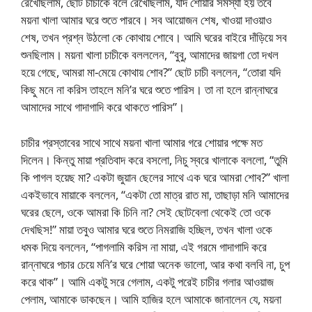
রেখেছিলাম, ছোট চাচীকে বলে রেখেছিলাম, যদি শোয়ার সমস্যা হয় তবে
ময়না খালা আমার ঘরে শুতে পারবে। সব আয়োজন শেষ, খাওয়া দাওয়াও
শেষ, তখন প্রশ্ন উঠলো কে কোথায় শোবে। আমি ঘরের বাইরে দাঁড়িয়ে সব
শুনছিলাম। ময়না খালা চাচীকে বলললেন, “বুবু, আমাদের জায়গা তো দখল
হয়ে গেছে, আমরা মা-মেয়ে কোথায় শোব?” ছোট চাচী বললেন, “তোরা যদি
কিছু মনে না করিস তাহলে মনি’র ঘরে শুতে পারিস। তা না হলে রান্নাঘরে
আমাদের সাথে গাদাগাদি করে থাকতে পারিস”।
চাচীর প্রস্তাবের সাথে সাথে ময়না খালা আমার গরে শোয়ার পক্ষে মত
দিলেন। কিন্তু মায়া প্রতিবাদ করে বসলো, নিচু স্বরে খালাকে বললো, “তুমি
কি পাগল হয়েছ মা? একটা জুয়ান ছেলের সাথে এক ঘরে আমরা শোব?” খালা
একইভাবে মায়াকে বললেন, “একটা তো মাত্র রাত মা, তাছাড়া মনি আমাদের
ঘরের ছেলে, ওকে আমরা কি চিনি না? সেই ছোটবেলা থেকেই তো ওকে
দেখছিস!” মায়া তবুও আমার ঘরে শুতে নিমরাজি হচ্ছিল, তখন খালা ওকে
ধমক দিয়ে বললেন, “পাগলামি করিস না মায়া, এই গরমে গাদাগাদি করে
রান্নাঘরে পচার চেয়ে মনি’র ঘরে শোয়া অনেক ভালো, আর কথা বলবি না, চুপ
করে থাক”। আমি একটু সরে গেলাম, একটু পরেই চাচীর গলার আওয়াজ
পেলাম, আমাকে ডাকছেন। আমি হাজির হলে আমাকে জানালেন যে, ময়না