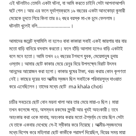
এই ঘটনাটাও তেমনি একটা ঘটনা, যা আমি করতে চাইনি সেটা আপনাআপনি
ঘটে গেল। আর এর ফলে দূর্ভাগ্যক্রমে ১৯ বছরের একটা আনকোড়া কুমারী
মেয়েকে চুদতে গিয়ে কিনা তার ৪২ বছর বয়স্ক মা-কে চুদে ফেললাম।
ঘটনাটা খুলেই বলি…………………….।
আমাদের জয়েন্ট ফ্যামিলি না হলেও বাবা কাকারা সবাই একই জায়গায় যার যার
মতো বাড়ি বানিয়ে বসবাস করতো। ফলে হাঁড়ি আলাদা হলেও বাড়ি একটাই
বলে মনে হতো। আমি তখন ২২ বছরের টগবগে যুবক, মেয়েমানুষ চুদায়
ওস্তাদ। আমার ছোট কাকার মেয়ে রেনুর বিয়ে উপলক্ষ্যে বিরাট উৎসব
আনন্দের আয়োজন করা হলো। কাকার ঘুষের টাকা, খরচ করায় কোন কৃপণতা
নেই। কাছের দূরের যত আত্মীয় স্বজন ছিল সবাইকে পরিবারসুদ্ধ দাওয়াত
করে এনেছিলেন। তাদের মধ্যে ছোট ma khala choti
চাচীর সবচেয়ে ছোট বোন ময়না খালা আর তার মেয়ে মায়া-ও ছিল। মায়া
তখন কলেজে পড়ে, অসম্ভব রকমের সুন্দরী আর খুবই অহংকারী। তবে
অহংকার করা ওকে মানায়, অহংকার করার মতো ঐশ্বর্য্য যে তার ছিল সেটা
যে তাকে একবার দেখেছে সে-ই স্বীকার করে নিয়েছে। আত্মীয়-স্বজনদের
মধ্যে বিশেষ করে মহিলারা ছোট কাকীকে পরামর্শ দিয়েছিল, বিয়ের সময় মায়া