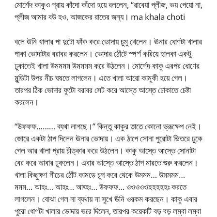
মোর্শেদ কাকুও প্রায় কাঁদো কাঁদো হয়ে বললেন, “রাবেয়া প্লীজ, ভয় পেয়ো না,
প্লীজ আমার বউ হও, আজকের রাতের জন্য। ma khala choti
বলে ঊনি খালার পা দুটো ফাঁক করে ভোদায় চুমু খেলেন। ঊনার ধোণটা খালার
পাকা ভোদাটার বরাবর করলেন। ভোদার ঠোঁটে স্পর্শ করিয়ে হালকা একটু
ঢুকাতেই খালা উমমমম উমমমম করে উঠলেন। মোর্শেদ কাকু এরপর ধোণের
মুন্ডিটা উপর নীচ ঘষতে লাগলেন। এতে খালা আরো কামুকী হয়ে গেল।
তারপর ঠিক ভোদার ফুটো বরাবর সেট করে আস্তে আস্তে ঢোকাতে চেষ্টা
করলেন।
“উফফফ……… ব্যথা লাগছে।” কিন্তু কাকুর তাতে কোনো ভ্রূক্ষেপ নেই।
জোরে একটা ঠাপ দিলেন ঊনার ভোদায়। এক ঠাপে সোনা পুরোটা ভিতরে ঢুকে
গেল আর খালা প্রায় চীত্কার করে উঠলেন। কাকু আস্তে আস্তে সোনাটা
বের করে আবার ঢুকলেন। এবার আস্তে আস্তে ঠাপ মারতে শুরু করলেন।
খালা কিছুক্ষণ নীচের ঠোঁট কামড়ে চুপ করে থেকে উমমম… উমমমম…
মমম… আহঃ… আহঃ… আহ্হঃ… উফফফ… ওওওওওহহহহহঃ করতে
লাগলেন। বোঝা গেল না ব্যথায় না সুখে ঊনি ওরকম করছেন। কাকু এবার
পুরো ধোণটা খালার ভোদায় ভরে দিলেন, তারপর কয়েকটি বড় বড় লম্বা লম্বা