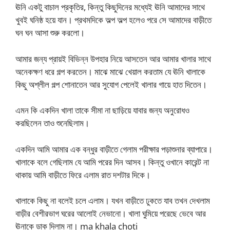
ঊনি একটু বাচাল প্রকৃতির, কিন্তু কিছুদিনের মধ্যেই ঊনি আমাদের সাথে
খুবই ঘনিষ্ঠ হয়ে যান। প্রথমদিকে অল্প অল্প হলেও পরে সে আমাদের বাড়ীতে
ঘন ঘন আসা শুরু করলো।
আমার জন্য প্রায়ই বিভিন্ন উপহার নিয়ে আসতেন আর আমার খালার সাথে
অনেকক্ষণ ধরে গল্প করতেন। মাঝে মাঝে খেয়াল করতাম যে ঊনি খালাকে
কিছু অশ্লীল গল্প শোনাতেন আর সুযোগ পেলেই খালার গায়ে হাত দিতেন।
এমন কি একদিন খালা তাকে সীমা না ছাড়িয়ে যাবার জন্য অনুরোধও
করছিলেন তাও শুনেছিলাম।
একদিন আমি আমার এক বন্ধুর বাড়ীতে গেলাম পরীক্ষার পড়াশুনার ব্যাপারে।
খালাকে বলে গেছিলাম যে আমি পরের দিন আসব। কিন্তু ওখানে কারেন্ট না
থাকায় আমি বাড়ীতে ফিরে এলাম রাত দশটার দিকে।
খালাকে কিছু না বলেই চলে এলাম। যখন বাড়ীতে ঢুকতে যাব তখন দেখলাম
বাড়ীর বেশীরভাগ ঘরের আলোই নেভানো। খালা ঘুমিয়ে পরেছে ভেবে আর
ঊনাকে ডাক দিলাম না। ma khala choti