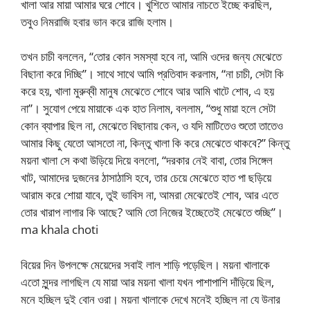
খালা আর মায়া আমার ঘরে শোবে। খুশিতে আমার নাচতে ইচ্ছে করছিল,
তবুও নিমরাজি হবার ভান করে রাজি হলাম।
তখন চাচী বললেন, “তোর কোন সমস্যা হবে না, আমি ওদের জন্য মেঝেতে
বিছানা করে দিচ্ছি”। সাথে সাথে আমি প্রতিবাদ করলাম, “না চাচী, সেটা কি
করে হয়, খালা মুরুব্বী মানুষ মেঝেতে শোবে আর আমি খাটে শোব, এ হয়
না”। সুযোগ পেয়ে মায়াকে এক হাত নিলাম, বললাম, “শুধু মায়া হলে সেটা
কোন ব্যাপার ছিল না, মেঝেতে বিছানায় কেন, ও যদি মাটিতেও শুতো তাতেও
আমার কিছু যেতো আসতো না, কিন্তু খালা কি করে মেঝেতে থাকবে?” কিন্তু
ময়না খালা সে কথা উড়িয়ে দিয়ে বললো, “দরকার নেই বাবা, তোর সিঙ্গেল
খাট, আমাদের দুজনের ঠাসাঠাসি হবে, তার চেয়ে মেঝেতে হাত পা ছড়িয়ে
আরাম করে শোয়া যাবে, তুই ভাবিস না, আমরা মেঝেতেই শোব, আর এতে
তোর খারাপ লাগার কি আছে? আমি তো নিজের ইচ্ছেতেই মেঝেতে শুচ্ছি”।
ma khala choti
বিয়ের দিন উপলক্ষে মেয়েদের সবাই লাল শাড়ি পড়েছিল। ময়না খালাকে
এতো সুন্দর লাগছিল যে মায়া আর ময়না খালা যখন পাশাপাশি দাঁড়িয়ে ছিল,
মনে হচ্ছিল দুই বোন ওরা। ময়না খালাকে দেখে মনেই হচ্ছিল না যে উনার