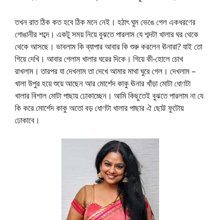
তখন রাত ঠিক কত হবে ঠিক মনে নেই। হঠাৎ ঘুম ভেঙে গেল একধরণের
গোঙানীর শব্দে। একটু সময় নিয়ে বুঝতে পারলাম যে শব্দটা খালার ঘর থেকে
থেকে আসছে। ভাবলাম কি ব্যাপার আবার কি শুরু করলেন ঊনারা? যাই তো
গিয়ে দেখি। আবার গেলাম খালার ঘরের দিকে। গিয়ে কী-হোলে চোখ
রাখলাম। তারপর যা দেখলাম তা দেখে আমার মাথা ঘুরে গেল। দেখলাম –
খালা উপুর হয়ে শুয়ে আছেন আর মোর্শেদ কাকু ঊনার খাঁড়া মোটা ধোণটা
খালার বিশাল মোটা পাছায় ঢোকাচ্ছেন। আমি কিছুতেই বুঝতে পারলাম না যে
কি করে মোর্শেদ কাকু অতো বড় ধোণটা খালার পাছার ঐ ছোট্ট ফুটোয়
ঢোকাবে।