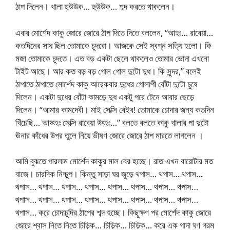
ঠাপ দিলেন। খালা হুউউক… হুউউক… শব্দ করতে থাকলেন।
এবার মোর্শেদ কাকু জোরে জোরে ঠাপ দিতে দিতে বললেন, “আহঃ… রাবেয়া…
কতদিনের সাধ ছিল তোমাকে চুদবো। আজকে সেই স্বপ্ন সত্যি হলো। কি
মজা তোমাকে চুদতে। এত বড় একটা ছেলে থাকলেও তোমার ভোদা এখনো
টাইট আছে। আর কত বড় বড় গোল গোল দুটো দুধ। কি সুন্দর,” বলেই
ঠাপাতে ঠাপাতে মোর্শেদ কাকু আরেকবার দুধের গোলাপী বোঁটা দুটো চুষে
দিলেন। একটা দুধের বোঁটা কামড়ে দুধ একটু পরে টেনে আবার ছেড়ে
দিলেন। “আমার কামদেবী। মাই সেক্সি বেইব! তোমাকে চোদার জন্য কতদিন
খিঁচেছি… আহ্হ্হঃ সেক্সি রাবেয়া উহ্হঃ…” বলতে বলতে কাকু খালার পা দুটো
ঊনার কাঁধের উপর তুলে নিয়ে ভীষণ জোরে জোরে ঠাপ মারতে লাগলেন ।
আমি বুঝতে পারলাম মোর্শেদ কাকুর মাল বের হচ্ছে। রাত এখন বারোটার মত
বাজে। চারদিক নিশ্চুপ। কিন্তু সাড়া ঘর জুড়ে থপাস… থপাস… থপাস…
থপাস… থপাস… থপাস… থপাস… থপাস… থপাস… থপাস… থপাস…
থপাস… থপাস… থপাস… থপাস… থপাস… থপাস… থপাস… থপাস…
থপাস… করে চোদাচুদির ঠাপের শব্দ হচ্ছে। কিছুক্ষণ পর মোর্শেদ কাকু জোরে
জোরে শ্বাস নিতে নিতে চিড়িক… চিড়িক… চিড়িক… করে এক গাদা ঘণ গরম