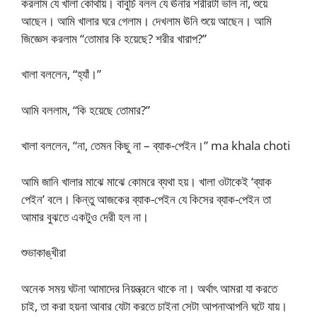
করলাম যে খালা কোথায়। বাবুর্চি বলল যে ঊনার শরীরটা ভাল না, শুয়ে
আছেন। আমি খালার ঘরে গেলাম। দেখলাম ঊনি শুয়ে আছেন। আমি
জিজ্ঞেস করলাম “তোমার কি হয়েছে? শরীর খারাপ?”
খালা বললেন, “হ্যাঁ।”
আমি বললাম, “কি হয়েছে তোমার?”
খালা বললেন, “না, তেমন কিছু না – ব্যাক-পেইন।” ma khala choti
আমি জানি খালার মাঝে মাঝে কোমরে ব্যথা হয়। খালা ওটাকেই ‘ব্যাক
পেইন’ বলে। কিন্তু আজকের ব্যাক-পেইন যে কিসের ব্যাক-পেইন তা
আমার বুঝতে একটুও দেরী হল না।
শুভাকাঙ্খীরা
অনেক সময় ঘটনা আমাদের নিয়ন্ত্রনে থাকে না। অর্থাৎ আমরা যা করতে
চাই, তা করা হয়না আবার যেটা করতে চাইনা সেটা আপনাআপনি ঘটে যায়।