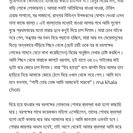
সুযোগটাকে কোনমতেই হাতছাড়া করতে চাইলাম না। রেনুর বিয়ের দিন, সারা
বাড়ি লোকে লোকারন্য। আমরা সবাই অতিথিদের খাওয়া দাওয়া, টেবিল
চেয়ার লাগানো, ঘর সাজানো, রান্নার বিভিন্ন উপকরনের যোগান দেওয়া এসব
নানা কাজে ব্যস্ত। এই ব্যস্ততার মধ্যেই যাওয়া আসার পথে আমি সুযোগ
বুঝে প্রথমবারের মতো মায়ার দুধে কনুই দিয়ে চাপ দিলাম। মায়া চোখ মটকে
সরে গেল, সন্ধ্যার পর যখন বিয়ে পড়ানো হচ্ছিল, মায়া আর সব মেয়েমানুষের
ভিড়ে অন্ধকারে দাঁড়িয়ে পিছন থেকে (ছোট চাচী ওকে বর বা বরপক্ষের
লোকের সামনে যেতে মানা করেছিলেন) বিয়ের অনুষ্ঠান দেখার চেষ্টা করছিল।
আমি পিছন থেকে মায়াকে জাপটে ধরলাম, দুই হাতে ওর ৩২ সাইজের মাই
দুটো ধরে জোরে চাপ দিলাম। মায়া “উহ ছাড়ো” বলে ঝাপটা দিয়ে আমার হাত
ছাড়িয়ে নিয়ে আমাকে জোরে ঠেলে দিয়ে ওখান থেকে সরে গেল। আমি মনে
মনে বললাম, “শালী তোর তেজ আমি আজকেই মারবো”। ma khala
choti
বিয়ে হয়ে যাওয়ার পর বরপক্ষের লোকদের শোবার ব্যবস্থা করা হলো কাছারি
ঘরে। বরপক্ষের সাথে কয়েকজন মহিলা এসেছিলেন, তাদের শোবার ব্যবস্থা
হলো ছোট কাকার ঘরে আর আমাদের ঘরে। আমি জানতাম এমনটা হবে।
শোয়ার জায়গার অভাব হবেই, তাই আগে থেকেই আমার ব্যবস্থা আমি করে