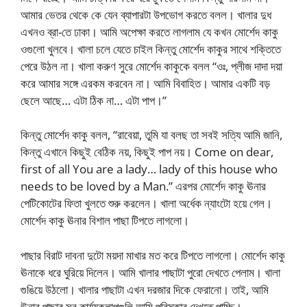
আমার ভেতর থেকে কে যেন ব্যাপারটা উপভোগ করতে বলল। খালার দুধ
এখনও ব্রা-তে ঢাকা। আমি অপেক্ষা করতে লাগলাম যে কখন মোর্শেদ কাকু
ওগুলো খুলবে। খালা চলে যেতে চাইল কিন্তু মোর্শেদ কাকুর সাথে শক্তিতে
পেরে উঠল না। খালা করুণ সুরে মোর্শেদ কাকুকে বলল “ওঃ, প্লীজ দাদা দয়া
করে আমার সঙ্গে এরকম করবেন না। আমি বিবাহিত। আমার একটি বড়
ছেলে আছে… এটা ঠিক না… এটা পাপ।”
কিন্তু মোর্শেদ কাকু বলল, “রাবেয়া, তুমি যা বলছ তা সবই সত্যি আমি জানি,
কিন্তু এখানে কিছুই বেঠিক নয়, কিছুই পাপ নয়। Come on dear,
first of all You are a lady… lady of this house who
needs to be loved by a Man.” এরপর মোর্শেদ কাকু ঊনার
পেটিকোটের ফিতা খুলতে শুরু করলেন। খালা অর্ধেক ন্যাংটো হয়ে গেল।
মোর্শেদ কাকু ঊনার বিশাল পাছা টিপতে লাগলো।
পাছার বিরাট দাবনা দুটো ময়দা মাখার মত করে টিপতে লাগলো। মোর্শেদ কাকু
ঊনাকে ধরে ঘুরিয়ে দিলেন। আমি খালার পাছাটা পুরো দেখতে পেলাম। খালা
গুঙিয়ে উঠলো। খালার পাছাটা এখন দরজার দিকে ফেরানো। তাই, আমি
ঊনার পাছার সব কার্য্যকলাপগুলি আমি পরিস্কার দেখতে পাচ্ছি।