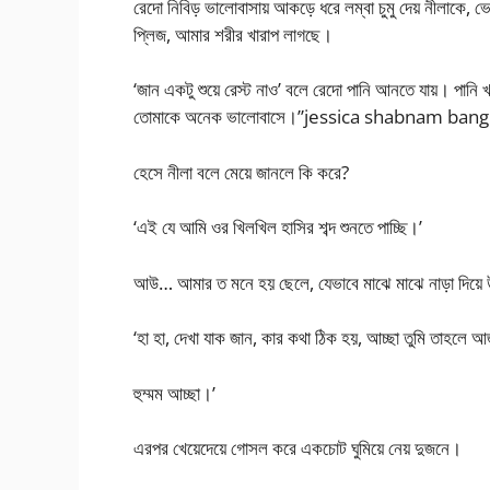
রেদো নিবিড় ভালোবাসায় আকড়ে ধরে লম্বা চুমু দেয় নীলাকে, ভ
প্লিজ, আমার শরীর খারাপ লাগছে।
‘জান একটু শুয়ে রেস্ট নাও’ বলে রেদো পানি আনতে যায়। পানি 
তোমাকে অনেক ভালোবাসে।”jessica shabnam bang
হেসে নীলা বলে মেয়ে জানলে কি করে?
‘এই যে আমি ওর খিলখিল হাসির শব্দ শুনতে পাচ্ছি।’
আউ… আমার ত মনে হয় ছেলে, যেভাবে মাঝে মাঝে নাড়া দিয়ে 
‘হা হা, দেখা যাক জান, কার কথা ঠিক হয়, আচ্ছা তুমি তাহলে
হুম্মম আচ্ছা।’
এরপর খেয়েদেয়ে গোসল করে একচোট ঘুমিয়ে নেয় দুজনে।