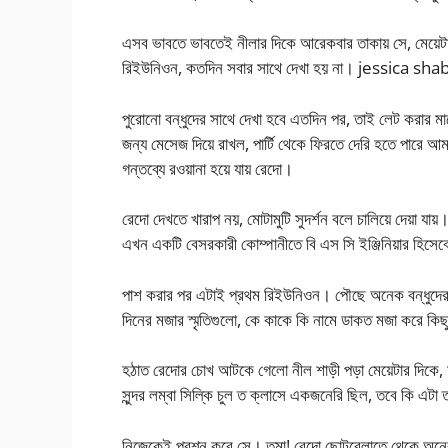
এসব ভাবতে ভাবতেই নীলার দিকে আরেকবার তাকায় সে, মেয়েটা 
রিইউনিওন, কতদিন সবার সাথে দেখা হয় না। jessica 
পুরোনো বন্ধুদের সাথে দেখা হবে এতদিন পর, তাই লেট করার
জন্য মেসেজ দিয়ে রাখল, পার্টি থেকে ফিরতে দেরি হতে পারে
গন্তব্যে রওয়ানা হয়ে যায় রেদো।
রেদো দেখতে খারাপ নয়, মোটামুটি সুদর্শন বলে চালিয়ে দেয়া য
এখন একটি বেসরকারী কোম্পানীতে বি এস সি ইঞ্জিনিয়ার হিসেব
পাশ করার পর এটাই প্রথম রিইউনিওন। পৌছে অনেক বন্ধুদের
দিনের মজার স্মৃতিগুলো, কে কাকে কি নামে ডাকত মজা করে কি
হঠাত রেদোর চোখ আটকে গেলো নীল শাড়ী পড়া মেয়েটার দিকে,
সুন্দর লম্বা সিল্কি চুল ত ক্লাসে একজনেরি ছিল, তবে কি এটা 
নিজেকেই প্রশ্ন করে সে। তমা! রেদো ছোটবেলাতে থেকে অনে