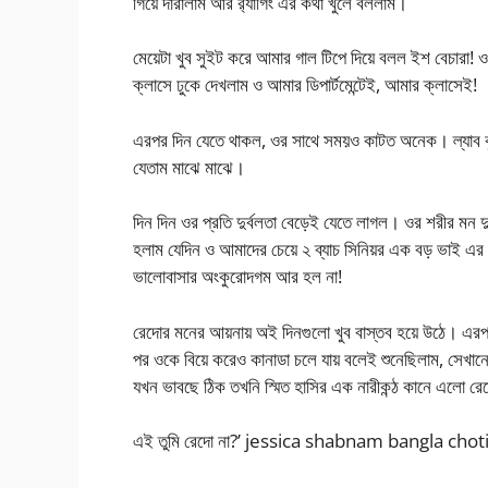
গিয়ে দারালাম আর র‍্যাগিং এর কথা খুলে বললাম।
মেয়েটা খুব সুইট করে আমার গাল টিপে দিয়ে বলল ইশ বেচারা!
ক্লাসে ঢুকে দেখলাম ও আমার ডিপার্টমেন্টেই, আমার ক্লাসেই!
এরপর দিন যেতে থাকল, ওর সাথে সময়ও কাটত অনেক। ল্যাব কুই
যেতাম মাঝে মাঝে।
দিন দিন ওর প্রতি দুর্বলতা বেড়েই যেতে লাগল। ওর শরীর মন 
হলাম যেদিন ও আমাদের চেয়ে ২ ব্যাচ সিনিয়র এক বড় ভাই 
ভালোবাসার অংকুরোদগম আর হল না!
রেদোর মনের আয়নায় অই দিনগুলো খুব বাস্তব হয়ে উঠে। এরপ
পর ওকে বিয়ে করেও কানাডা চলে যায় বলেই শুনেছিলাম, সেখান
যখন ভাবছে ঠিক তখনি স্মিত হাসির এক নারীকন্ঠ কানে এলো রে
এই তুমি রেদো না?’ jessica shabnam bangla chot