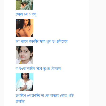
চমচম গুদ ও খালু
অল্প বয়সে বান্ধবীর জামা খুলে দুধ চুসিয়েছে
না হওয়া স্বামীর সাথে সুখের যৌনাচার
দুধ টিপে গুদ ঠাপাচ্ছি না যেন রাস্তায় জোরে গাড়ি
চালাচ্ছি