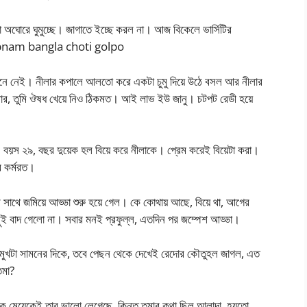
অঘোরে ঘুমুচ্ছে। জাগাতে ইচ্ছে করল না। আজ বিকেলে ভার্সিটির
shabnam bangla choti golpo
 মানে নেই। নীলার কপালে আলতো করে একটা চুমু দিয়ে উঠে বসল আর নীলার
 আমার, তুমি ঔষধ খেয়ে নিও ঠিকমত। আই লাভ ইউ জানু। চটপট রেডী হয়ে
ায়। বয়স ২৯, বছর দুয়েক হল বিয়ে করে নীলাকে। প্রেম করেই বিয়েটা করা।
ে কর্মরত।
 সাথে জমিয়ে আড্ডা শুরু হয়ে গেল। কে কোথায় আছে, বিয়ে থা, আগের
ছুই বাদ গেলো না। সবার মনই প্রফুল্ল, এতদিন পর জম্পেশ আড্ডা।
 মুখটা সামনের দিকে, তবে পেছন থেকে দেখেই রেদোর কৌতুহল জাগল, এত
তমা?
ক মেয়েকেই তার ভালো লেগেছে, কিন্তু তমার কথা ছিল আলাদা, হয়তো