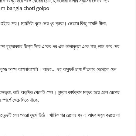
ে ব্যস্ত হয়ে পরল রেদোর ঠোট, হাতজোরা নীলার ম্যাক্সির ভেতর দিয়ে
abnam bangla choti golpo
ইয়ে দেয়। ম্যাক্সিটা খুলে নেয় খুব দ্রুত। ভেতরে কিছু পরেনি নীলা,
রেদো বৃত্তাকারে জিব্বা দিয়ে একের পর এক লালাবৃত্ত একে যায়, লাল করে দেয়
টো বুজে আসে আপনাআপনি। আহহ… হহ অস্ফুট চাপা শীতকার রেদোকে যেন
 অন্তসত্তা, তাই অতৃপ্তি থেকেই গেল। চুম্বন কার্যক্রম মন্থর হয়ে এলে রেদোর
স্পর্শে খেচে দিতে থাকে,
শক্ত দন্ডটি যেন আরো ফুসে উঠে। খানিক পর রেদোর ধন এ আদর সহ্য করতে না