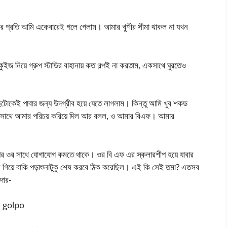
 ওর প্রতি আমি একেবারেই গলে গেলাম। আমার খুশীর সীমা থাকল না যখন
জ নিয়ে গ্রুপ স্টাডির বাহানায় কত গল্পই না করতাম, একসাথে ঘুরতেও
দুটোকেই পাবার জন্য উদগ্রীব হয়ে যেতে লাগলাম। কিন্তু আমি খুব শকড
এর সাথে আমার পরিচয় করিয়ে দিল আর বলল, ও আমার বিএফ। আমার
র ওর সাথে যোগাযোগ কমতে থাকে। ওর বি এফ এর স্কলারশীপ হয়ে যাবার
ে গিয়ে বাকি পড়াশুনাটুকু শেষ করবে ঠিক করেছিল। এই কি সেই তমা? এতসব
দোর-
i golpo