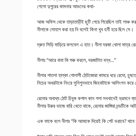
গেলো দুপুরের কামনার আগুনের কথা-
আজ অফিস থেকে তাড়াতাড়ীই ছুটি পেয়ে গিয়েছিল তাই লাঞ্চ করত
নীলাকে সোহাগ করা হয় নি বলেই কিনা খুব হর্নী হয়ে ছিল সে।
দ্রুত সিড়ি মাড়িয়ে কলবেল এ হাত। নীলা দরজা খোলা মাত্র রেদো 
নীলাঃ “আরে বাবা কি শুরু করলে, দরজাটাত বন্ধ…”
নীলার পাতলা হাল্কা গোলাপী ঠোটজোরা কামরে ধরে রেদো, চুষ
নিচের অধরটাকে নিংরে সুনিপুনভাবে জিহবাটাকে আলিংগন করে 
রেদোর অবাধ্য ঠোট চিবুক কপাল কান গলা সবখানেই ভ্রমনে ব্
নীলার উরুর ভাজে বারি খেতে থাকে, রেদোর জাঙ্গিয়া দন্ডটিকে আট
এক ফাকে বলে নীলাঃ “কি আমাকে দিয়েই কি পেট ভরাবে? খাবে ন