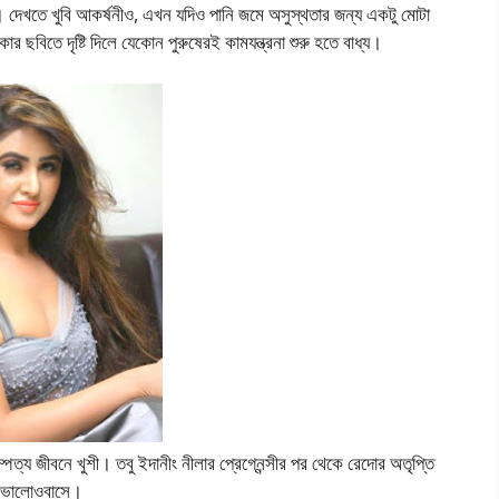
। দেখতে খুবি আকর্ষনীও, এখন যদিও পানি জমে অসুস্থতার জন্য একটু মোটা
 ছবিতে দৃষ্টি দিলে যেকোন পুরুষেরই কামযন্ত্রনা শুরু হতে বাধ্য।
পত্য জীবনে খুশী। তবু ইদানীং নীলার প্রেগ্নেন্সীর পর থেকে রেদোর অতৃপ্তি
ুব ভালোওবাসে।