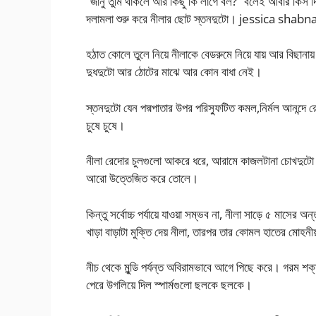
“জানু তুমি থাকলে আর কিছু কি লাগে বল?” বলেই আবার কিস দিত
দলামলা শুরু করে নীলার ছোট স্তনদুটো। jessica sh
হঠাত কোলে তুলে নিয়ে নীলাকে বেডরুমে নিয়ে যায় আর বিছানায় শু
দুধদুটো আর ঠোটের মাঝে আর কোন বাধা নেই।
স্তনদুটো যেন পদ্মপাতার উপর পরিস্ফুটিত কমল,নির্মল আনন্দে 
চুষে চুষে।
নীলা রেদোর চুলগুলো আকরে ধরে, আরামে কাজলটানা চোখদু
আরো উত্তেজিত করে তোলে।
কিন্তু সর্বোচ্চ পর্যায়ে যাওয়া সম্ভব না, নীলা সাড়ে ৫ মাসের
খাড়া বাড়াটা মুক্তি দেয় নীলা, তারপর তার কোমল হাতের মোহনীয় 
নীচ থেকে মুন্ডি পর্যন্ত অবিরামভাবে আগে পিছে করে। গরম 
পেরে উগলিয়ে দিল স্পার্মগুলো ছলকে ছলকে।