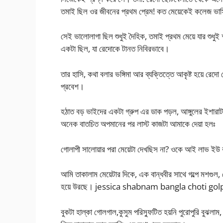
তমাই ছিল ওর জীবনের প্রথম প্রেম! কত মেয়েকেই কলেজ ভার্
সেই ভালোলাগা ছিল শুধুই দৈহিক, তমাই প্রথম মেয়ে যার শুধ
একটা ছিল, যা রেদোকে টানত নিবিরভাবে।
তার হাসি, কথা বলার ভঙ্গিমা আর ব্যক্তিত্তে আকৃষ্ট হয়ে রেদো
প্রবেশ।
হঠাত বড় ভাইদের একটা গ্রুপ এর ডাক পড়ল, আঙ্গুলের ইশারাট
অনেক বাতচিত অপমানের পর লাস্ট কাজটা আমাকে দেয়া হলঃ
গোলাপী সালোয়ার পরা মেয়েটা দেখছিস না? ওকে আই লাভ ইউ 
আমি তাকালাম মেয়েটার দিকে, এক বান্ধবীর সাথে গল্পে মশগুল
হয়ে উরছে। jessica shabnam bangla choti gol
বুকটা হাল্কা গোলগাল,কুসুম পরিস্ফুটিত হয়নি পুরোপুরি বুঝল