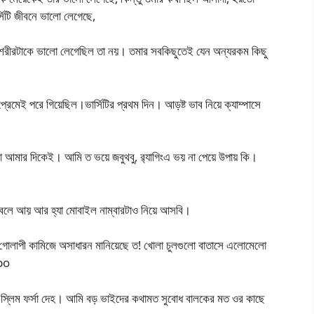
সিটি জীবনে ভালো লেগেছে,
ুই শরীরটাকে ভালো লেগেছিল তা নয়। তমার সবকিছুতেই যেন অন্যরকম কিছু
 প্রেমেই পরে গিয়েছিল।ভার্সিটির প্রথম দিন। আড়ষ্ট ভাব নিয়ে ক্যাম্পাসে
া আমার দিকেই। আমি ত ভয়ে জবুথবু, র‍্যাগিংএ ভয় না পেয়ে উপায় কি।
বলে আয় আর হ্যা মোবাইল নাম্বারটাও নিয়ে আসবি।
, গোলাপী কামিজে অসাধারন মানিয়েছে ত! খোলা চুলগুলো বাতাসে এলোমেলো
po
াম, স্লিম ফর্সা দেহ। আমি বড় ভাইদের কথামত সুবোধ বালকের মত ওর কাছে