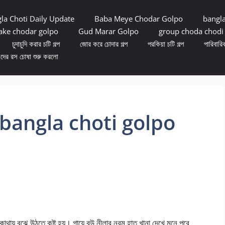
la Choti Daily Update
Baba Meye Chodar Golpo
bangl
ke chodar golpo
Gud Marar Golpo
group choda chodi
চুদাচুদি করার চটি গল্প
জোর করে চোদার গল্প
পরকিয়া চটি গল্প
পারিবারিক
ুদের রস চোষা শুরু করলো
bangla choti golpo
 কোথায় বুঝে উঠতে কষ্ট হয়। গায়ে বউ নীলার নরম হাত খানা দেখে মনে পরে