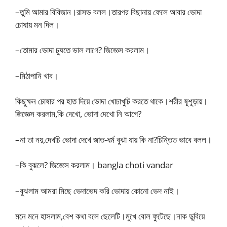
–তুমি আমার বিবিজান।রাসভ বলল।তারপর বিছানায় ফেলে আবার ভোদা
চোষায় মন দিল।
–তোমার ভোদা চুষতে ভাল লাগে? জিজ্ঞেস করলাম।
–মিঠাপানি খাব।
কিছুক্ষন চোষার পর হাত দিয়ে ভোদা খোচাখুচি করতে থাকে।শরীর ষূশূড়ায়।
জিজ্ঞেস করলাম,কি দেখো, ভোদা দেখো নি আগে?
–না তা নয়,দেখচি ভোদা দেখে জাত-ধর্ম বুঝা যায় কি না?চিন্তিত ভাবে বলল।
–কি বুঝলে? জিজ্ঞেস করলাম। bangla choti vandar
–বুঝলাম আমরা মিছে ভেদাভেদ করি ভোদায় কোনো ভেদ নাই।
মনে মনে হাসলাম,বেশ কথা বলে ছেলেটি।মুখে বোল ফুটেছে।নাক ডুবিয়ে