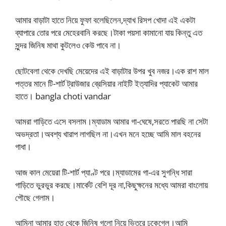
আমার বাড়াটা হাতে নিয়ে ফুফা বলেছিলেন,দ্যাখ রিসপ খোদা এই একটা
ব্যাপারে তোর পরে মেহেরবানি করছে।টাকা পয়সা কামানো যায় কিন্তু এত
সুন্দর জিনিষ মাথা কুটলেও কেউ পাবে না।
ছোটবেলা থেকে দেখছি মেয়েদের এই বাড়াটার উপর খুব নজর।এক রাশ মাল
পত্তর মানে টি-শার্ট ট্রাউজার ব্রেসিয়ার নাইটি ইত্যাদির প্যাকেট আমার
হাতে। bangla choti vandar
আমরা গাড়িতে এসে বসলাম।ম্যাডাম আমার গা-ঘেষে,সরতে পারছি না সেটা
অভদ্রতা।অবশ্য খারাপ লাগছিল না।এখন মনে হচ্ছে আমি মাল বহনের
গাধা।
আজ কাল মেয়েরা টি-শার্ট প্যাণ্ট পরে।ম্যাডামের গা-এর সুগন্ধি সারা
গাড়িতে ভুরভুর করছে।মার্কেট বেশি দূর না,কিছুক্ষনের মধ্যে আমরা বাংলোয়
পৌছে গেলাম।
আমিনা আমার হাত থেকে জিনিষ গূলো নিয়ে ভিতরে ঢুকেগেল।আমি