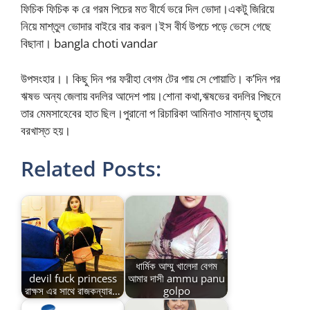
ফিচিক ফিচিক ক রে গরম পিচের মত বীর্যে ভরে দিল ভোদা।একটু জিরিয়ে
নিয়ে মাশ্তুল ভোদার বাইরে বার করল।ইস বীর্য উপচে পড়ে ভেসে গেছে
বিছানা। bangla choti vandar
উপসংহার।। কিছু দিন পর ফরীহা বেগম টের পায় সে পোয়াতি। ক’দিন পর
ঋষভ অন্য জেলায় বদলির আদেশ পায়।শোনা কথা,ঋষভের বদলির পিছনে
তার মেমসাহেবের হাত ছিল।পুরানো প রিচারিকা আমিনাও সামান্য ছুতায়
বরখাস্ত হয়।
Related Posts:
ধার্মিক আম্মু খালেদা বেগম
devil fuck princess
আমার দাসী ammu panu
রাক্ষস এর সাথে রাজকন্যার…
golpo