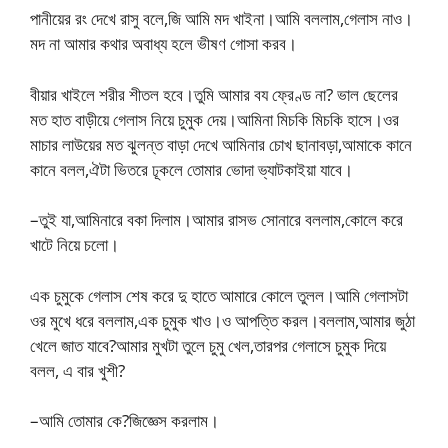
পানীয়ের রং দেখে রাসু বলে,জি আমি মদ খাইনা।আমি বললাম,গেলাস নাও।
মদ না আমার কথার অবাধ্য হলে ভীষণ গোসা করব।
বীয়ার খাইলে শরীর শীতল হবে।তুমি আমার বয ফ্রেণ্ড না? ভাল ছেলের
মত হাত বাড়ীয়ে গেলাস নিয়ে চুমুক দেয়।আমিনা মিচকি মিচকি হাসে।ওর
মাচার লাউয়ের মত ঝুলন্ত বাড়া দেখে আমিনার চোখ ছানাবড়া,আমাকে কানে
কানে বলল,ঐটা ভিতরে ঢূকলে তোমার ভোদা ভ্যাটকাইয়া যাবে।
–তুই যা,আমিনারে বকা দিলাম।আমার রাসভ সোনারে বললাম,কোলে করে
খাটে নিয়ে চলো।
এক চুমুকে গেলাস শেষ করে দু হাতে আমারে কোলে তুলল।আমি গেলাসটা
ওর মুখে ধরে বললাম,এক চুমুক খাও।ও আপত্তি করল।বললাম,আমার জুঠা
খেলে জাত যাবে?আমার মুখটা তুলে চুমু খেল,তারপর গেলাসে চুমুক দিয়ে
বলল, এ বার খুশী?
–আমি তোমার কে?জিজ্ঞেস করলাম।