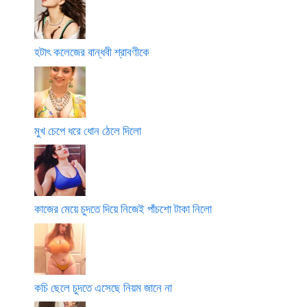
হটাৎ কলেজের বান্ধবী শ্রাবণীকে
মুখ চেপে ধরে ধোন ঠেলে দিলো
কাজের মেয়ে চুদতে দিয়ে নিজেই পাঁচশো টাকা নিলো
কচি ছেলে চুদতে এসেছে নিয়ম জানে না