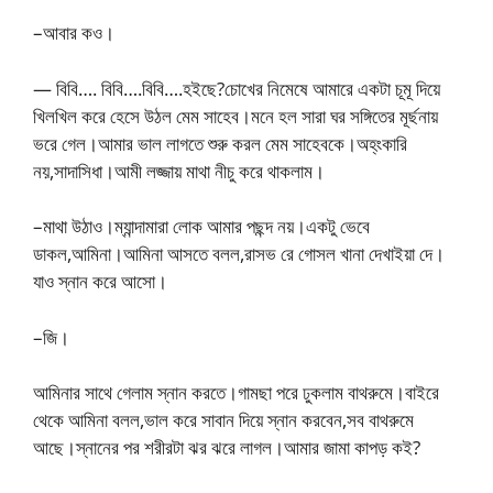
–আবার কও।
— বিবি…. বিবি….বিবি….হইছে?চোখের নিমেষে আমারে একটা চূমূ দিয়ে
খিলখিল করে হেসে উঠল মেম সাহেব।মনে হল সারা ঘর সঙ্গিতের মূর্ছনায়
ভরে গেল।আমার ভাল লাগতে শুরু করল মেম সাহেবকে।অহ্ংকারি
নয়,সাদাসিধা।আমী লজ্জায় মাথা নীচু করে থাকলাম।
–মাথা উঠাও।ম্যান্দামারা লোক আমার পছন্দ নয়।একটু ভেবে
ডাকল,আমিনা।আমিনা আসতে বলল,রাসভ রে গোসল খানা দেখাইয়া দে।
যাও স্নান করে আসো।
–জি।
আমিনার সাথে গেলাম স্নান করতে।গামছা পরে ঢুকলাম বাথরুমে।বাইরে
থেকে আমিনা বলল,ভাল করে সাবান দিয়ে স্নান করবেন,সব বাথরুমে
আছে।স্নানের পর শরীরটা ঝর ঝরে লাগল।আমার জামা কাপড় কই?