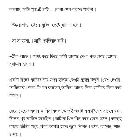
বললাম,মোটা প্যাণ্ট তাই…।কথা শেষ করতে পারিনা।
–উদলা পাছা হইলে সুবিধা হত?ম্যাডাম বলে।
–না-না তানা.।আমি প্রতিবাদ করি।
–ঠীক আছে। শপিং করে ফিরে আসি তারপর দেখব কত জোর তোমার।
ম্যাডাম হাসল।
একটা ছিটের কামিজ তার উপর হাল্কা বেগুনি রঙ্গের উড়ুনি।বেশ দেখায়।
আমিনাকে ডেকে কি সব বললেন,আমিনা আমার দিকে তাকিয়ে ফিক করে
হাসল।
যেতে যেতে শুনলাম আমিনা বলল ,আজই জবাই করবা?মেম সাহেব বকা
দিলেন,খুব ফাজিল হয়েছিস।আমিনা খিল খিল করে হেসে উঠল।কাছেই
বাজার,জিনিষ পত্র কিনে আমার হাতে তুলে দিলেন।হঠাৎ বললেন,শোন
রাসভ।