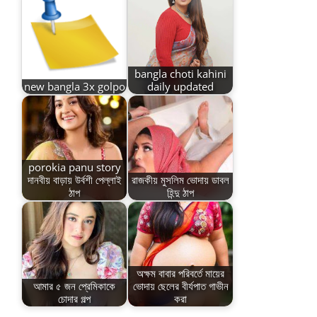
bangla choti kahini
new bangla 3x golpo
daily updated
porokia panu story
দানবীয় বাড়ায় উর্বশী পেল্লাই
রাজকীয় মুসলিম ভোদায় ডাবল
ঠাপ
হিন্দু ঠাপ
অক্ষম বাবার পরিবর্তে মায়ের
আমার ৫ জন প্রেমিকাকে
ভোদায় ছেলের বীর্যপাত গাভীন
চোদার গল্প
করা