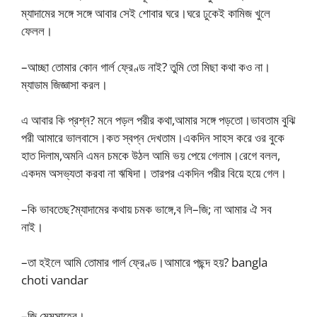
ম্যাদামের সঙ্গে সঙ্গে আবার সেই শোবার ঘরে।ঘরে ঢুকেই কামিজ খুলে
ফেলল।
–আচ্ছা তোমার কোন গার্ল ফ্রেণ্ড নাই? তুমি তো মিছা কথা কও না।
ম্যাডাম জিজ্ঞাসা করল।
এ আবার কি প্রশ্ন? মনে পড়ল পরীর কথা,আমার সঙ্গে পড়তো।ভাবতাম বুঝি
পরী আমারে ভালবাসে।কত স্বপ্ন দেখতাম।একদিন সাহস করে ওর বুকে
হাত দিলাম,অমনি এমন চমকে উঠল আমি ভয় পেয়ে গেলাম।রেগে বলল,
একদম অসভ্যতা করবা না ঋষিদা। তারপর একদিন পরীর বিয়ে হয়ে গেল।
–কি ভাবতেছ?ম্যাদামের কথায় চমক ভাঙ্গে,ব লি–জি; না আমার ঐ সব
নাই।
–তা হইলে আমি তোমার গার্ল ফ্রেণ্ড।আমারে পছন্দ হয়? bangla
choti vandar
–জি মেমসাহেব।