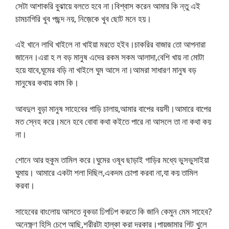
সেটা আশাকরি বুঝায়ে বলতে হবে না।বিশ্বাস করেন আমার কি ন্তু এই
চামচাগিরি খুব পছন্দ নয়, নিজ়েকে খুব ছোট মনে হয়।
এই খানে লাথি খাইলে না খাইয়া মরতে হইব।চাকরির বাজার তো আপনারা
জানেন।এরা হ ল বড় মানুষ এদের রকম সকম আলাদা,বেশি খায় না মোটা
হয়ে যাবে,ঘূমের বড়ি না খাইলে ঘুম আসে না।আমরা সাধারণ মানুষ বড়
মানুষের কথায় কাম কি।
আবদুল বুড়া মানুষ সাহেবের গাড়ি চালায়,আমার বাপের বয়সী।আমারে বাপের
মত স্নেহ করে।মনে হবে বোবা কথা কইতে পারে না আসলে তা না কথা কয়
না।
শোনে আর হুকুম তামিল করে।ঘুমের ওষূধ ছাড়াই গাড়ির মধ্যে ভুসভুসাইয়া
ঘুমায়। আমারে একটা শলা দিছিল,একদম চোপা করবা না,যা কয় তামিল
করবা।
সাহেবের বাংলোয় আসতে বূকডা ঢিপঢিপ করতে কি জানি কেমুন মেম সাহেব?
অনেক্ষ্ণণ হিসি চেপে আছি,শরীরটা হাল্কা করা দরকার।পায়জামার গিট খুলে