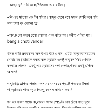
–আচ্ছা তুমি সাদি করেছ?জিজ্ঞেস করে ফরীহা।
–জি,এই মাইনায় কে দিব মাইয়া।লাজুক হেসে বলে ঋষভ।সাদি করে নাই
ভাল,তারা খুব সেয়ানা হয়।
–যাক,চ লো উপরে চলো।আমরা এখন বাইর হব।ফরীহা এগিয়ে যায়।
bangla choti vandar
ঋষভ আমি ম্যাডামের সঙ্গে উপরে উঠে এলাম।এইটা সম্ভবত সাহেবের
শোবার ঘর।আমাকে বসতে বলে ম্যাডাম একটু আড়ালে গিয়ে পোষাক
বদলাতে গেলেন।একটু পরে ম্যাডামের গলা পেলাম,ঋষভ একটু এদিকে
আসবে?
তাড়াতাড়ি এগিয়ে গেলাম,দেখলাম মেমসাহেব প্যাণ্ট পরেছেন উদলা
গা,ব্রেসিয়ার গায়ে চড়ান কিন্তু বকলস লাগানো হয় নি।
ধব ধবে ফরসা গায়ের রং,লালচে আভা।পাণ্টের চাপ ঠেলে পাছা ফুলে
উঠেছে।কি করব ভাবছি। মেমসাহেব বলল, ক্লিপ্টা লাগিয়ে দাও তো।