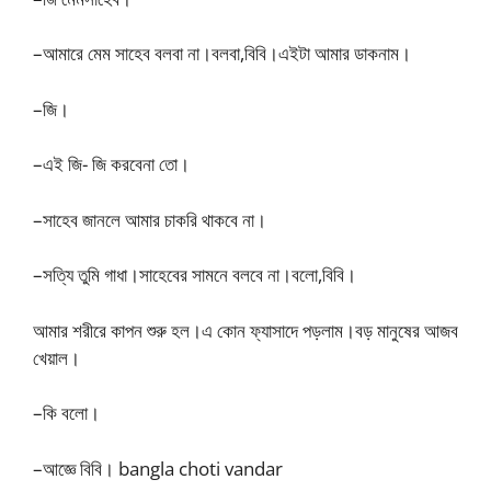
–আমারে মেম সাহেব বলবা না।বলবা,বিবি।এইটা আমার ডাকনাম।
–জি।
–এই জি- জি করবেনা তো।
–সাহেব জানলে আমার চাকরি থাকবে না।
–সত্যি তুমি গাধা।সাহেবের সামনে বলবে না।বলো,বিবি।
আমার শরীরে কাপন শুরু হল।এ কোন ফ্যাসাদে পড়লাম।বড় মানুষের আজব
খেয়াল।
–কি বলো।
–আজ্ঞে বিবি। bangla choti vandar