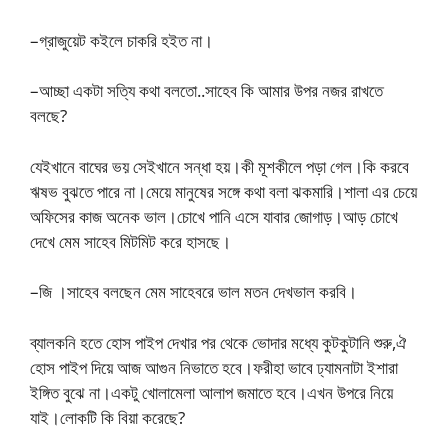
–গ্রাজুয়েট কইলে চাকরি হইত না।
–আচ্ছা একটা সত্যি কথা বলতো..সাহেব কি আমার উপর নজর রাখতে
বলছে?
যেইখানে বাঘের ভয় সেইখানে সন্ধা হয়।কী মূশকীলে পড়া গেল।কি করবে
ঋষভ বুঝতে পারে না।মেয়ে মানুষের সঙ্গে কথা বলা ঝকমারি।শালা এর চেয়ে
অফিসের কাজ অনেক ভাল।চোখে পানি এসে যাবার জোগাড়।আড় চোখে
দেখে মেম সাহেব মিটমিট করে হাসছে।
–জি ।সাহেব বলছেন মেম সাহেবরে ভাল মতন দেখভাল করবি।
ব্যালকনি হতে হোস পাইপ দেখার পর থেকে ভোদার মধ্যে কুটকুটানি শুরু,ঐ
হোস পাইপ দিয়ে আজ আগুন নিভাতে হবে।ফরীহা ভাবে ঢ্যামনাটা ইশারা
ইঙ্গিত বুঝে না।একটু খোলামেলা আলাপ জমাতে হবে।এখন উপরে নিয়ে
যাই।লোকটি কি বিয়া করেছে?