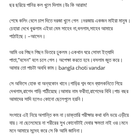
ছর ছরিয়ে পানির কল খুলে দিলাম।উঃ কি আরাম!
শেষে কলিং বেলে চাপ দিতে দরজা খুলে গেল ।দরজায় একজন মাইয়া মানুষ।
চেহারা দেখে বুঝলাম এইডা মেম সাহেব না,বললাম,সাহেব আমারে
পাঠাইছে। –আসেন।
আমি ওর পিছন পিছন ভিতরে ঢুকলম।একখান ঘরে সোফা ইত্যাদি
পাতা,”বসেন” বলে চলে গেল। অপেক্ষা করতে হবে।বসলাম জুত করে।
আমার তো পাচটা অবধি কাম। bangla choti vandar
সে অফিসে হোক বা অন্যকোন খানে।গাড়ির শব্দ শুনে ব্যালকনিতে গিয়ে
দেখলাম,রাশেদ গাড়ি পাঠীয়েছে।আমার নাম ফরীহা,রাশেদের বিবি।পাচ বছর
আমাদের সাদি হলেও কোনো ছেলেপূলে হয়নি।
সংসারে এই নিয়ে অশান্তি কম না।ডাক্তারি পরীক্ষার কথা বলি ভয়ে এড়ীয়ে
যায়। না ছেলেমেয়ে না শরীরের সুখ কোনোটাই দেবার ক্ষমতা নাই ওর।মনে
মনে আমারে সন্দেহ করে সে কি আমি জানিনা।