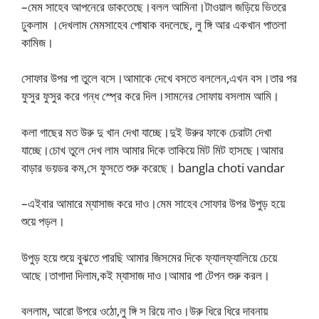
–মেম সাহেব আপনেরে ডাকতেছে।বলল আমিনা।টাওয়াল জড়িয়ে ভিতরে
ঢুকলাম ।দেখলাম মেমসাহেব পোষাক বদলেছে, লু ঙ্গি আর একখান পাতলা
কামিজ।
সোফার উপর পা তুলে বসে।আমাকে দেখে বসতে বললেন,এখন বস।তার পর
ফুসুর ফুসুর করে গন্ধ স্প্রে করে দিল।সামনের সোফায় বসলাম আমি।
কলা গাছের মত উরু দু খান দেখা যাচ্ছে।দুই উরুর ফাকে চেরাটা দেখা
যাচ্ছে।চোখ তুলে দেখ লাম আমার দিকে তাকিয়ে মিট মিট হাসছে।আমার
বাড়ার ভয়ডর কম,সে ফুসতে শুরু করেছে। bangla choti vandar
–এইবার আমারে ম্যাসাজ করে দাও।মেম সাহেব সোফার উপর উপুড় হয়ে
শুয়ে পড়ল।
উপুড় হয়ে শুয়ে বুঝতে পারছি আমার জিসমের দিকে ফ্যালফ্যালিয়ে চেয়ে
আছে।তাগাদা দিলাম,কই ম্যাসাজ দাও।আমার পা টেপন শুরু করল।
বললাম, আরো উপরে ওঠো,লু ঙ্গি স রিয়ে নাও।উরু ধিরে ধিরে দাবনায়