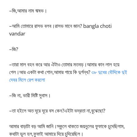
–জি,আমার নাম ঋষভ।
–আমি তোমারে রাসভ বলব।রাসভ মানে জান? bangla choti
vandar
–জি?
–তারা মাল বহন করে আর ঐটাও তোমার মতবড়।আমার কান লাল হয়ে
গেল।আর একটা কথা শোন,আমার গায়ে কি দুর্গন্ধ?
৩৮ দুধের বৌদিকে দুই
দেবর মিলে রেপ করলো
–জি না, ভারী মিষ্টি সুবাস।
–তা হইলে অত দূরে দূরে বস কেন?এইটা ভদ্রতা না,বুঝেছো?
আমার বাড়াটা বড় আমি জানি।স্কুলে থাকতে জয়নুলের ফুফাকে চুদেছিলাম,
কথাটা ভুল হল,ফুফাই আমারে দিয়ে চুদিয়েছিল।