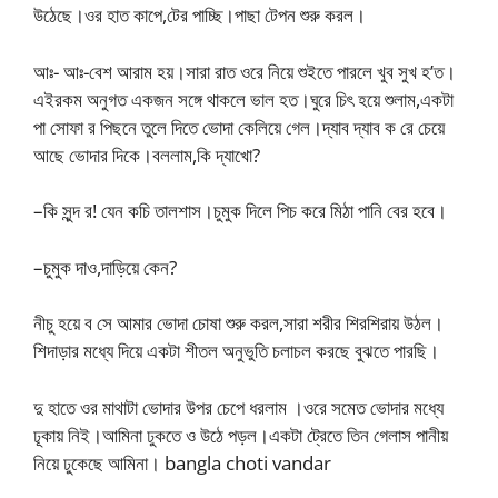
উঠেছে।ওর হাত কাপে,টের পাচ্ছি।পাছা টেপন শুরু করল।
আঃ- আঃ-বেশ আরাম হয়।সারা রাত ওরে নিয়ে শুইতে পারলে খুব সুখ হ’ত।
এইরকম অনুগত একজন সঙ্গে থাকলে ভাল হত।ঘুরে চিৎ হয়ে শুলাম,একটা
পা সোফা র পিছনে তুলে দিতে ভোদা কেলিয়ে গেল।দ্যাব দ্যাব ক রে চেয়ে
আছে ভোদার দিকে।বললাম,কি দ্যাখো?
–কি সুন্দ র! যেন কচি তালশাস।চুমুক দিলে পিচ করে মিঠা পানি বের হবে।
–চুমুক দাও,দাড়িয়ে কেন?
নীচু হয়ে ব সে আমার ভোদা চোষা শুরু করল,সারা শরীর শিরশিরায় উঠল।
শিদাড়ার মধ্যে দিয়ে একটা শীতল অনুভুতি চলাচল করছে বুঝতে পারছি।
দু হাতে ওর মাথাটা ভোদার উপর চেপে ধরলাম ।ওরে সমেত ভোদার মধ্যে
ঢূকায় নিই।আমিনা ঢুকতে ও উঠে পড়ল।একটা ট্রেতে তিন গেলাস পানীয়
নিয়ে ঢুকেছে আমিনা। bangla choti vandar