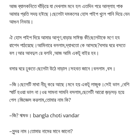
আজ ব্যালকনিতে দাঁড়িয়ে যা দেখলাম মনে হল এতদিন পরে আল্লাহ পাক
আমার প্রতি সদয় হঈছে।ছেলেটা দমকলের হোস পাইপ খুলে পানি দিয়ে যেন
আগুন নিভায়।
ঐ হোস পাইপ দিয়ে আমার আগূণ,বাড়ার সাঈজ় কী!ছেলেটাকে মণে হয
রাশেদ পাঠয়েছে।আমিনারে বললাম,দ্যাখতো কে আসছে?বসার ঘরে বসতে
বল।আর আবদুল রে বলবি ,আজ আমি একটূ বাইর হব।
বসার ঘরে ঢুকতে ছেলেটা উঠে দাড়াল।সহবত জানে।বললাম ,বস।
–জি।ছেলেটি মাথা নীচূ করে আছে।মনে হয় একটূ লাজুক।সেই ভাল ,বেশি
স্মার্ট হওয়া ভাল না।ওর সামনা সামনি বসলাম,ছেলেটী আরো জ়ড়সড় হয়ে
গেল।জিজ্ঞেস করলাম,তোমার নাম কি?
–জি? ঋষভ। bangla choti vandar
–সুন্দর নাম।তোমার নামের মানে জানো?