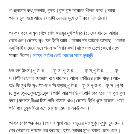
গা-জ্বালান কথা,বললাম, চুদবে।চুদে চুদে আমাকে শীতল করো।ভোদা
আমার চুলা হয়ে আছে।বাড়াটা ভোদার মুখে সেট করে দিল ঠেলা।
পর-পর করে আমূল গেথে গেল জরায়ূর মুখ পর্যন্ত।চোখের সামনে আধার
নেমে এল।ভোদার মুখ যেন ছিপি আটা। আমার দম আটকে আসছে। ‘ভোদা
ভ্যাটকাইয়া দেবে’ মনে পড়ল আমিনার কথা।দাতে দাত চেপে কোনো মতে
সামাল দিলাম।
মায়ের পেটের ছোট বোনের সাথে চুদাচুদি
শুরু হল ঠাপন।পু-উ–চ…….ফু-স, পু-উ-চ………ফু-স,পু-উ-চ………ফু-
স।পিষ্টন ভোদার দেওয়াল ঘষে যায় আর আসে।শরীরের লোম খাড়া।আঃ-
আঃ-কি সুখ কি সুখ!ঠাপের গ তি বাড়ায়,পু-উ-চ….ফু-স,পু-উ-চ….ফু-স।পু-উ-
চ..ফু-স,পু-চ..ফুস,পুচ..ফুস।আমি আর পারছি না,পানি বের হয়ে এল কূল কূল
করে।বললাম,মিঞা মিঠা পানি খাইলে খাও।ভোদার ছিপি খুলে আজলা পেতে
পানি ধরে চুমুক দিয়ে বলে,স্বোয়াদ মন্দ না একটূ কষা।
আবার ঠাপণ শুরু করে।ভোদার মুখে এড়ে বাছুরের মত থুপুস থুপুস ঢুস দেয়।
যেন দোজখের শযতান ভর করেছে।হঠাৎ ভোদার মুখে কোমর চেপে ধরল।