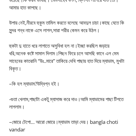
আমার হাত কাপছে।
উপায় নেই,নীরবে হুকুম তামিল করতে বলেছে আবদুল চাচা।কাছে যেতে কি
সুন্দর গন্ধ নাকে এসে লাগল,সারা শরীর কেমন করে উঠল।
হুকটা দু হাতে ধরে লাগাতে অসুবিধা হল না।ইচ্ছা করছিল জড়ায়ে
ধরি,অনেক কষ্টে সামাল দিলাম।পিছন ফিরে চলে আসছি কানে এল মেম
সাহেবের কাতরানি “উঃ..মারে” তাকিয়ে দেখি পাছায় হাত দিয়ে ম্যাডাম, মুখটা
বিকৃত।
–কি হল ম্যাডাম?উদ্বিগ্ন হই।
-গুতা খেলাম,পাছাটা একটু ম্যাসাজ করে দাও।আমি ম্যাডামের পাছা টিপতে
লাগলাম।
–জোরে টেপো… আরো জোরে।ম্যাডাম তাড়া দেয়। bangla choti
vandar