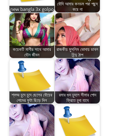
বৌদি আমার কনডম পরা পছন্দ
new bangla 3x golpo
করে না
কয়েকটি মাগীর সাথে আমার
রাজকীয় মুসলিম ভোদায় ডাবল
যৌন জীবন
হিন্দু ঠাপ
শ্বশুর চুদে চুদে ছেলের বৌয়ের
রমার গুদ চুদলে সীমার পোদ
পোদের ফুটা ছিড়ে দিল
ফ্রিতে চুদা যাবে