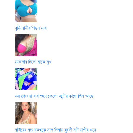
বুড়ি নানীর পিছন মারা
ডাক্তার দিলো মাকে সুখ
ভয় পেও না বাবা গুদে ফেলো আন্টির কাছে পিল আছে
বাটারের মত থকথকে মাল দিলাম যুবতী নটি মাগীর গুদে