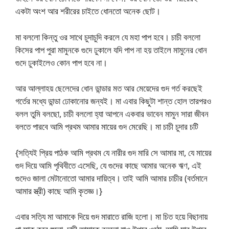
একটা অংশ আর শরীরের চাইতে ধোনতো অনেক ছোট।
মা বললো কিন্তু ওর সাথে চুদাচুদি করলে যে মহা পাপ হবে। চাচী বললো
কিসের পাপ পুরা মামুনকে গুদে ঢুকালে যদি পাপ না হয় তাইলে মামুনের ধোন
গুদে ঢুকাইলেও কোন পাপ হবে না।
আর আল্লাহয় ছেলেদের ধোন ডান্ডার মত আর মেয়েদের গুদ গর্ত করছেই
গর্তের মধ্যে ডান্ডা ঢোকানোর জন্যই। মা এবার কিছুটা শান্ত হোল তারপরও
বলল তুমি বলছো, চাচী বললো হ্যা আপনে একবার ভাবেন মামুন সারা জীবন
বলতে পারবে আমি প্রথম আমার মায়ের গুদ মেরেছি। মা চাচী চুদার চটি
{সত্যিই প্রিয় পাঠক আমি প্রথম যে নারীর গুদ মারি সে আমার মা, যে মায়ের
গুদ দিয়ে আমি পৃথিবীতে এসেছি, যে গুদের কাছে আমার অনেক ঋণ, এই
গুদেও জালা মেটানোতো আমার দায়িত্ব। তাই আমি আমার চাচীর (বর্তমানে
আমার স্ত্রী) কাছে আমি কৃতজ্ঞ।}
এবার সত্যি মা আমাকে দিয়ে গুদ মারাতে রাজি হলো। মা চিত হয়ে বিছানায়