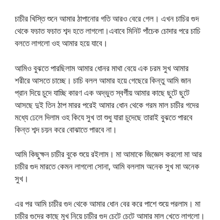
চাচীর খিস্তি শুনে আমার ঠাপানোর গতি আরও বেরে গেল। এখন চাচির গুদ
থেকে ফচাত ফচাত শব্দ হতে লাগলো।এবাবে মিনিট পাঁচেক চোদার পরে চাচি
বলতে লাগলো ওহ আমার হয়ে যাবে।
আমিও বুঝতে পারছিলাম আমার ধোনর মাথা বেয়ে এক চরম সুখ আমার
শরীরে আসতে চাচ্ছে। চাচি বলল আমার হয়ে গেছেরে কিন্তু আমি জান
প্রান দিয়ে চুদে যাচ্ছি কারণ এক অদ্ভুত স্বর্গীয় আমার কাছে ছুটে ছুটে
আসছে দুই তিন ঠাপ মারর পরেই আমার ধোন থেকে গরম মাল চাচীর গদের
মধ্যে ঢেলে দিলাম ওহ কিযে সুখ তা শুধু যারা চুদেছে তারাই বুঝতে পারবে
কিন্ত শব্দ চয়ন করে বোঝাতে পারবে না।
আমি কিছুক্ষন চাচীর বুকে শুয়ে রইলাম। মা আমাকে জিজ্ঞেস করলো মা আর
চাচীর গুদ মারতে কেমন লাগলো সোনা, আমি বললাম অনেক সুখ মা অনেক
সুখ।
এর পর আমি চাচীর গুদ থেকে আমার ধোন বের করে পাশে শুয়ে পরলাম। মা
চাচীর গুদের কাছে মুখ নিয়ে চাচীর গুদ চেটে চেটে আমার মাল খেতে লাগলো।