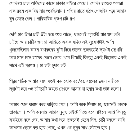
সেদিনও চাচা অফিসের কাজে ঢাকার বাইরে গেছে। সেদিন রাতেও আমরা
এক রুমে এক বিছানায় শুয়েছিলাম। গভির রাতে হঠাৎ গোঙ্গনির শব্দে আমার
ঘুম ভেঙ্গে গেল। পারিবারিক গ্রুপ চটি গল্প
দেখি মার উপর চাচী উল্টা হয়ে শুয়ে আছে, দুজনেই ল্যাংটা! মার গুদ চাচী
চাটছে আর চাচীর গুদ মা আমিতে অবাক যদিও এই সুযোগটাই আমি
খুজতেছিলাম কারন বাথরুমের ফুটা দিয়ে তাদের দুজনতেই ল্যাংটা দেখেছি
আর মনে মনে তাদের ভেবে ভেবে ধোন খিচেছি কিন্তু একই বিছানায় একই
সাথে এই প্রথম। মা চাচী চুদার চটি
প্রিয় পাঠক আমার বয়স যতই কম হোক ২৫/২৬ বয়সের দুজন নারীকে
ল্যাংটা হয়ে গুদ চাটাচাটি করতে দেখলে আমার যা হবার কথা তাই হলো।
আমার ধোন ধারাম করে দাড়িয়ে গেল। আমি ডাক দিলাম মা, দুজনেই চমকে
তাকালো। আমি বললাম আমার নুনুও চাইটে দিতে হবে নাইলে আমি কিন্তু
সবাইকে বলে দেব, আমার কথা শুনে দুজনেই হেসে দিল, চাচী বললো ভাবি
আপনার ছেলে বড় হয়ে গেছে, এখন ওর নুনুর সাধ মেটাতে হবে।