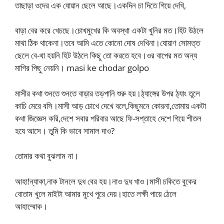
তাছাড়া ওদের এক যোয়ান ছেলে আছে।একদিন চা দিতে গিয়ে দেখি,
বাড়া বের করে খেচছে।চোখমুখের কি অবস্থা একটা খুনির মত।হিট উঠলে
মাথা ঠিক থাকেনা।তবে আমি এতে কোনো দোষ দেখিনা।যোয়াণ সোমত্ত
ছেলে বে-থা হয়নি হিট উঠলে কিছু তো করতে হবে।ওর বাপের মত অন্য
মাগির পিছু নেয়নি। masi ke chodar golpo
মাসীর কথা শুনতে শুনতে বাড়ার তড়পানি শুরু হয়।ঠ্যাঙ্গের উপর ঠ্যাং তুলে
কাচি মেরে বসি।মাসী আড় চোখে দেখে বলে,কিছুমনে কোরনা,তোমায় একটা
কথা জিজ্ঞেস করি,দেশে সবার পরিবার আছে ফি-সপ্তাহে দেশে গিয়ে শীতল
হযে আসে। তুমি কি ভাবে সামাল দাও?
তোমার কথা বুঝলাম না।
আহা!ন্যাকা,নাক টানলে দুধ বের হয়।নাও দুধ খাও।মাসী চকিতে বুকের
বোতাম খুলে মাইটা আমার মুখে পুরে দেয়।হাতে লক্ষী পায়ে ঠেলে
আহাম্মোক।