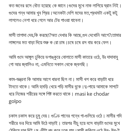
কত জনের রসে ধৌত হয়েছে কে জানে।গুদের মুখে নাক লাগিয়ে ঘ্রান নিই।
গুদের গন্ধ আমার খুব প্রিয়।অনেকটা দেশি মদের মত,প্রথমটা একটু কটু
লাগলেও নেশা ধরে গেলে আর টের পাওয়া যাবেনা।
মাসী তাগাদা দেয়,কি করছো?অত দেখার কি আছে,গুদ দেখোনি আগে?তোমার
লাঙ্গলের মত বাড়া দিয়ে শুরু ক রো চাষ।চষে চষে রস বার করে ফেল।
আমি গুদে আঙ্গুল ঢুকিয়ে ভগাঙ্কুরে বোলাতে মাসী কাতরে ওঠে, উঃ দাদাবাবু
গো আর জ্বালিও না, এমনিতে সকাল থেকে জ্বলছি।
কাম-যন্ত্রনা কি আমার আগে ধারনা ছিল না। মাসী খপ করে বাড়াটা ধরে
টানতে থাকে। আমি হুমড়ি খেয়ে পড়ি মাসীর বুকে।দু-পায়ে আমাকে সাপটে
ধরে নিজের শরীরের সঙ্গে পিষ্ট করতে থাকে। masi ke chodar
golpo
চকাস চকাস করে চুমু দেয়। গুণ্ডি পানের গন্ধে গা-গুলিয়ে ওঠে। মাসীর গদি
শরীরে ভর দিয়ে আমি উঠে দাড়াই। তারপর নীচু হয়ে বসে বাড়াটা গুদের মুখে
ঠেকিয়ে চাপ দিই।মুণ্ডীটা পুচ করে ঢুকে যায়।মাসী ককিয়ে ওঠে,উর- উর-ই