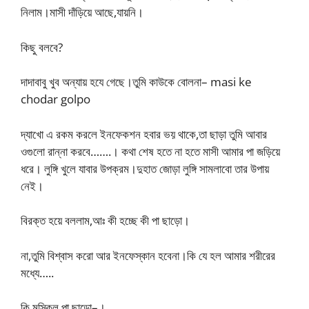
নিলাম।মাসী দাঁড়িয়ে আছে,যায়নি।
কিছু বলবে?
দাদাবাবু খুব অন্যায় হযে গেছে।তুমি কাউকে বোলনা– masi ke
chodar golpo
দ্যাখো এ রকম করলে ইনফেকশন হবার ভয় থাকে,তা ছাড়া তুমি আবার
ওগুলো রান্না করবে…….। কথা শেষ হতে না হতে মাসী আমার পা জড়িয়ে
ধরে। লুঙ্গি খুলে যাবার উপক্রম।দুহাত জোড়া লুঙ্গি সামলাবো তার উপায়
নেই।
বিরক্ত হয়ে বললাম,আঃ কী হচ্ছে কী পা ছাড়ো।
না,তুমি বিশ্বাস করো আর ইনফেস্কান হবেনা।কি যে হল আমার শরীরের
মধ্যে…..
কি মুস্কিল পা ছাড়ো–।