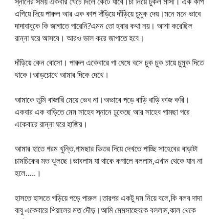
স্নানের সময় একবার খেচে দিলে কেটে যাবে।চা নিয়ে ঢুকল মাসী। এক কাপ
এগিয়ে দিয়ে পারুল আর এক কাপ দাঁড়িয়ে দাঁড়িয়ে চুমুক দেয়।মনে মনে ভাবে
দাদাবাবুকে কি জাগাতে পারেনি?এমন তো হবার কথা নয়। আশা করেছিল
রান্না ঘরে আসবে। আরও ভাল করে জাগাতে হবে।
দাঁড়িয়ে কেন বোসো। পারুল একেবারে গা ঘেষে বসে চুক চুক চায়ে চুমুক দিতে
থাকে।আড়চোখে আমার দিকে দেখে।
আমাকে তুমি বাজারি মেয়ে ভেব না।অভাবে পড়ে বাড়ি বাড়ি কাজ করি।
একবার এক বাড়িতে মেম সাহেব স্নানে ঢুকেছে আর সাহেব গামছা পরে
একেবারে রান্না ঘরে হাজির।
আমার হাতে গরম খুন্তি,গামছার ভিতর দিয়ে দেখতে পাচ্ছি সাহেবের বাড়াটা
চামচিকের মত ঝুলছে।ভাবলাম যা থাকে কপালে বললাম,এখান থেকে যান না
হলে…..।
হাসতে হাসতে গড়িয়ে পড়ে পারুল।তারপর একটু দম নিয়ে বলে,কি বলব দাদা
বাবু একেবারে শিয়ালের মত দৌড়।আমি মেমসাহেবকে বললাম,কাল থেকে