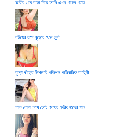
ভাবীর গুদে বাড়া দিয়ে আমি এখন পাগল প্রায়
বউয়ের রসে বুড়োর ধোন ডুবি
বুড়ো ষাঁড়ের মিশনারি পজিশন পারিবারিক কাহিনী
নাক বোচা চোখ ছোট মেয়ের গভীর গুদের খাল