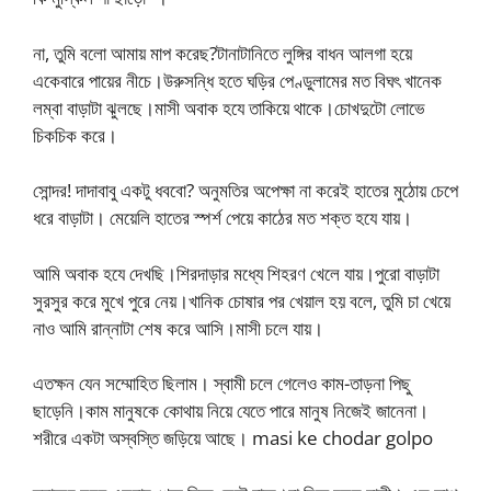
না, তুমি বলো আমায় মাপ করেছ?টানাটানিতে লুঙ্গির বাধন আলগা হয়ে
একেবারে পায়ের নীচে।উরুসন্ধি হতে ঘড়ির পেণ্ডুলামের মত বিঘৎ খানেক
লম্বা বাড়াটা ঝুলছে।মাসী অবাক হযে তাকিয়ে থাকে।চোখদুটো লোভে
চিকচিক করে।
সোন্দর! দাদাবাবু একটু ধববো? অনুমতির অপেক্ষা না করেই হাতের মুঠোয় চেপে
ধরে বাড়াটা। মেয়েলি হাতের স্পর্শ পেয়ে কাঠের মত শক্ত হযে যায়।
আমি অবাক হযে দেখছি।শিরদাড়ার মধ্যে শিহরণ খেলে যায়।পুরো বাড়াটা
সুরসুর করে মুখে পুরে নেয়।খানিক চোষার পর খেয়াল হয় বলে, তুমি চা খেয়ে
নাও আমি রান্নাটা শেষ করে আসি।মাসী চলে যায়।
এতক্ষন যেন সম্মোহিত ছিলাম। স্বামী চলে গেলেও কাম-তাড়না পিছু
ছাড়েনি।কাম মানুষকে কোথায় নিয়ে যেতে পারে মানুষ নিজেই জানেনা।
শরীরে একটা অস্বস্তি জড়িয়ে আছে। masi ke chodar golpo