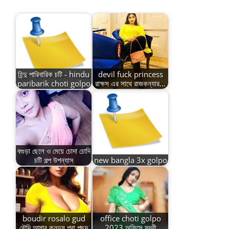
হিন্দু পারিবারিক চটি - hindu
devil fuck princess
paribarik choti golpo
রাক্ষস এর সাথে রাজকন্যার…
বগুড়া ছেলে ও মেয়ে চোদা চোদি
চটি গল্প উপন্যাস
new bangla 3x golpo
boudir rosalo gud
office choti golpo
বৌদি আমার কনডম পরা পছন্দ
2023 অফিসে সুন্দরী