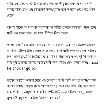
আমি এক হাতে একটা টিপতে এবং আর একটা চুষতে শুরু করলাম।মাসী
আমার বাড়া চেপে ধরে।দুজনেই উলঙ্গ,বুকের সঙ্গে আমাকে চেপে ধরে টেনে
তোলে।
তারপর সাপের শংখ লাগার মত সারা ঘর দাপিয়ে বেড়াতে লাগলাম।মনে হচ্ছে
মাসী যেন দুটো শরীর এক সাথে মিশিয়ে দিতে চাইছে।
পাশের ফ্লাটের জানলা থেকে কে যেন সরে গেল।এক সময় ঠেলতে ঠেলতে
আমাকে চৌকির উপর ফেলল,নিজে চিৎ হয়ে পা-দুটো ফাক করে গুদ কেলিয়ে
দিল।হাফাচ্ছে,ঠোটে মিটমিট করছে হাসি।আমার বাড়ার অবস্থা কি,কাউকে
আর বুঝিয়ে বলার দরকার আছে?মাসী বলল,ফাটাও দেখি কেমন মরদ? masi
ke chodar golpo
পাশের ফ্লাটের জানলা থেকে কে দেখলো? না কি আমি ভূল দেখলাম? মনটা
খচ খচ করছে।পাড়ায় সবাই আমার চেনা। প’রে ভাবা যাবে, নীচু হয়ে বালে
ঢাকা গুদটা দু-আঙ্গুলে ফাক করি।পাপড়ি ফুটে এমন ছড়িয়ে গেছে,বুঝলাম
মুখে যাই বলুক গুদের উপর নির্যাতন কম হয়নি।