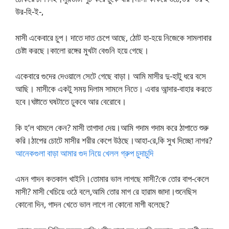
উর-হি-ই-,
মাসী একেবারে চুপ। দাতে দাত চেপে আছে, ঠোট হা-হয়ে নিজেকে সামলাবার
চেষ্টা করছে।কালো রঙ্গের মুখটা বেগুনি হয়ে গেছে।
একেবারে গুদের দেওয়ালে সেটে গেছে বাড়া। আমি মাসীর দু-হাটু ধরে বসে
আছি। মাসীকে একটু সময় দিলাম সামলে নিতে। এবার আন্দার-বাহার করতে
হবে।ঘষ্টাতে ঘষটাতে ঢুকবে আর বেরোবে।
কি হ’ল থামলে কেন? মাসী তাগাদা দেয়।আমি গদাম গদাম করে ঠাপাতে শুরু
করি।ঠাপের চোটে মাসীর শরীর কেপে উঠছে।আহা-রে,কি সুখ দিচ্ছো নাগর?
আনেকগুলা বাড়া আমার গুদ নিয়ে খেলল গ্রুপ চুদাচুদি
এমন গাদন কতকাল খাইনি।তোমার ভাল লাগছে মাসী?কে তোর বাপ-কেলে
মাসী? মাসী খেচিয়ে ওঠে বলে,আমি তোর মাগ রে হারাম জাদা।শুনেছিস
কোনো দিন, গাদন খেতে ভাল লাগে না কোনো মাগী বলেছে?