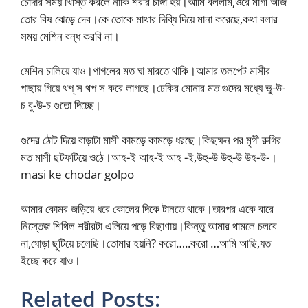
চোদার সময় খিস্তি করলে নাকি শরীর চাঙ্গা হয়।আমি বললাম,ওরে মাগী আজ
তোর বিষ ঝেড়ে দেব।কে তোকে মাথার দিব্যি দিয়ে মানা করেছে,কথা বলার
সময় মেশিন বন্ধ করবি না।
মেশিন চালিয়ে যাও।পাগলের মত ঘা মারতে থাকি।আমার তলপেট মাসীর
পাছায় গিয়ে থপ্ স থপ স করে লাগছে।ঢেকির মোনার মত গুদের মধ্যে ভু-উ-
চ বু-উ-চ গুতো দিচ্ছে।
গুদের ঠোট দিয়ে বাড়াটা মাসী কামড়ে কামড়ে ধরছে।কিছক্ষন পর মৃগী রুগির
মত মাসী ছটফটিয়ে ওঠে।আহ-ই আহ-ই আহ -ই,উহু-উ উহু-উ উহ-উ-।
masi ke chodar golpo
আমার কোমর জড়িয়ে ধরে কোলের দিকে টানতে থাকে।তারপর একে বারে
নিস্তেজ শিথিল শরীরটা এলিয়ে পড়ে বিছাণায়।কিন্তু আমার থামলে চলবে
না,ঘোড়া ছুটিয়ে চলেছি।তোমার হয়নি? করো…..করো …আমি আছি,যত
ইচ্ছে করে যাও।
Related Posts: