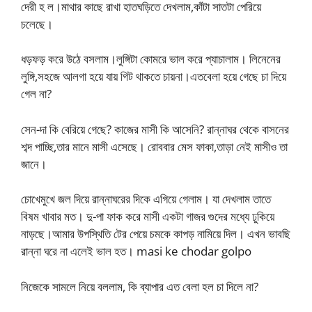
দেরী হ ল।মাথার কাছে রাখা হাতঘড়িতে দেখলাম,কাঁটা সাতটা পেরিয়ে
চলেছে।
ধড়ফড় করে উঠে বসলাম।লুঙ্গিটা কোমরে ভাল করে প্যাচালাম। লিনেনের
লুঙ্গি,সহজে আলগা হয়ে যায় গিট থাকতে চায়না।এতবেলা হয়ে গেছে চা দিয়ে
গেল না?
সেন-দা কি বেরিয়ে গেছে? কাজের মাসী কি আসেনি? রান্নাঘর থেকে বাসনের
শব্দ পাচ্ছি,তার মানে মাসী এসেছে। রোববার মেস ফাকা,তাড়া নেই মাসীও তা
জানে।
চোখেমুখে জল দিয়ে রান্নাঘরের দিকে এগিয়ে গেলাম। যা দেখলাম তাতে
বিষম খাবার মত। দু-পা ফাক করে মাসী একটা গাজর গুদের মধ্যে ঢুকিয়ে
নাড়ছে।আমার উপস্থিতি টের পেয়ে চমকে কাপড় নামিয়ে দিল। এখন ভাবছি
রান্না ঘরে না এলেই ভাল হত। masi ke chodar golpo
নিজেকে সামলে নিয়ে বললাম, কি ব্যাপার এত বেলা হল চা দিলে না?