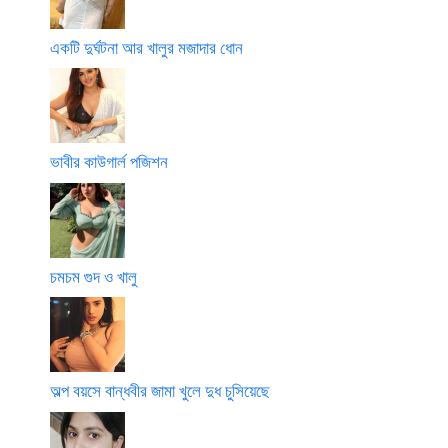
একটি দুর্ঘটনা আর খালুর মজাদার ধোন
ভাবীর কাউগার্ল পজিশন
চমচম গুদ ও খালু
অল্প বয়সে বান্ধবীর জামা খুলে দুধ চুসিয়েছে