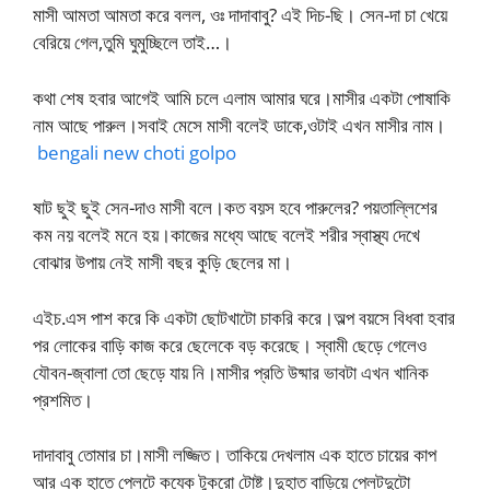
মাসী আমতা আমতা করে বলল, ওঃ দাদাবাবু? এই দিচ-ছি। সেন-দা চা খেয়ে
বেরিয়ে গেল,তুমি ঘুমুচ্ছিলে তাই…।
কথা শেষ হবার আগেই আমি চলে এলাম আমার ঘরে।মাসীর একটা পোষাকি
নাম আছে পারুল।সবাই মেসে মাসী বলেই ডাকে,ওটাই এখন মাসীর নাম।
bengali new choti golpo
ষাট ছুই ছুই সেন-দাও মাসী বলে।কত বয়স হবে পারুলের? পয়তাল্লিশের
কম নয় বলেই মনে হয়।কাজের মধ্যে আছে বলেই শরীর স্বাস্থ্য দেখে
বোঝার উপায় নেই মাসী বছর কুড়ি ছেলের মা।
এইচ.এস পাশ করে কি একটা ছোটখাটো চাকরি করে।অল্প বয়সে বিধবা হবার
পর লোকের বাড়ি কাজ করে ছেলেকে বড় করেছে। স্বামী ছেড়ে গেলেও
যৌবন-জ্বালা তো ছেড়ে যায় নি।মাসীর প্রতি উষ্মার ভাবটা এখন খানিক
প্রশমিত।
দাদাবাবু তোমার চা।মাসী লজ্জিত। তাকিয়ে দেখলাম এক হাতে চায়ের কাপ
আর এক হাতে প্লেটে কযেক টুকরো টোষ্ট।দুহাত বাড়িয়ে প্লেটদুটো