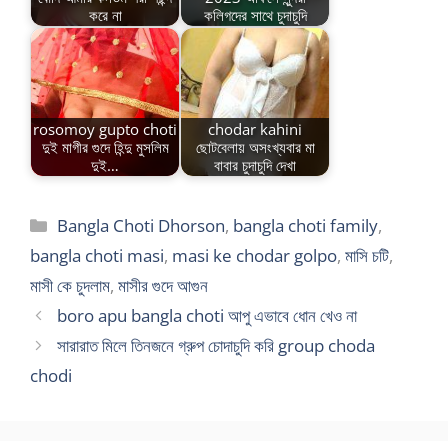
করে না
কলিগদের সাথে চুদাচুদি
rosomoy gupto choti
chodar kahini
দুই মাগীর গুদে হিন্দু মুসলিম
ছোটবেলায় অসংখ্যবার মা
দুই…
বাবার চুদাচুদি দেখা
Categories
Bangla Choti Dhorson
,
bangla choti family
,
bangla choti masi
,
masi ke chodar golpo
,
মাসি চটি
,
মাসী কে চুদলাম
,
মাসীর গুদে আগুন
boro apu bangla choti আপু এভাবে ধোন খেও না
সারারাত মিলে তিনজনে গ্রুপ চোদাচুদি করি group choda
chodi