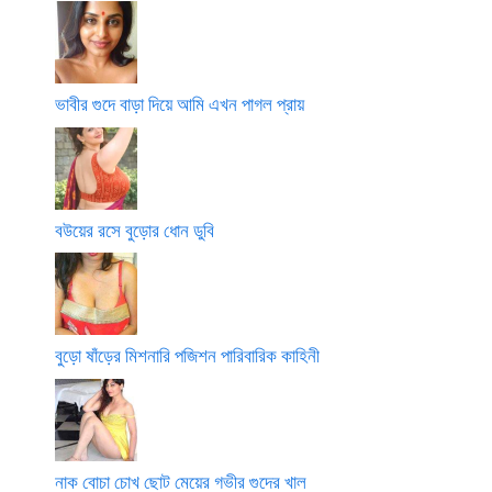
ভাবীর গুদে বাড়া দিয়ে আমি এখন পাগল প্রায়
বউয়ের রসে বুড়োর ধোন ডুবি
বুড়ো ষাঁড়ের মিশনারি পজিশন পারিবারিক কাহিনী
নাক বোচা চোখ ছোট মেয়ের গভীর গুদের খাল