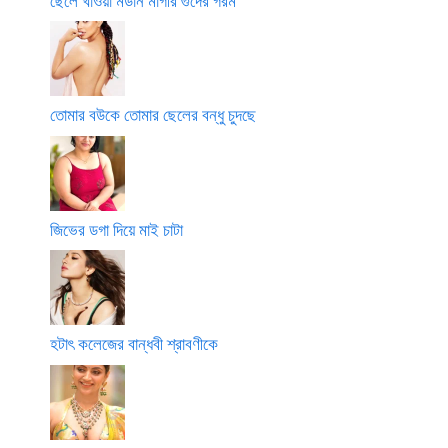
ছেলে খাওয়া মডার্ন মাগীর গুদের গরম
তোমার বউকে তোমার ছেলের বন্ধু চুদছে
জিভের ডগা দিয়ে মাই চাটা
হটাৎ কলেজের বান্ধবী শ্রাবণীকে