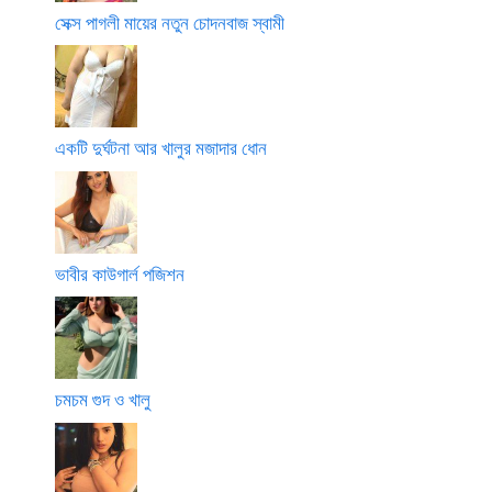
সেক্স পাগলী মায়ের নতুন চোদনবাজ স্বামী
একটি দুর্ঘটনা আর খালুর মজাদার ধোন
ভাবীর কাউগার্ল পজিশন
চমচম গুদ ও খালু