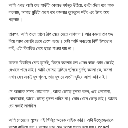
আমি এবার আমি তার শাড়ীটা কোমড় পর্যন্ত উঠিয়ে, গুদটা টেনে ধরে ফাক
করলাম, আমার মুন্ডিটা চেপে ধরে কমলার তুলতুলে শরীর এর উপর শুয়ে
পড়লাম।
তারপর, আমি তালে তালে ঠাপ মেরে যেতে লাগলাম। আর কমলা তার গুদ
দিয়ে আমা ধোনটা চেপে চেপে ধরছে। যেটা আমি সবচেয়ে বিশী উপভোগ
করি, এটা বিবাহিত মেয়ে ছাড়া পাওয়া যায় না।
অনেক বিবাহিত মেয়ে চুদেছি, কিন্ত কমলার মত গুদের কাজ কোন মেয়েই
দেখাতে পারে নাই। আমি কোমড় দুলিয়ে দুলিয়ে চুদছি কমলা কে, কমলা
এখন যেন একটু মুখ খুলল, তার মুখ যে এতটা ছুটবে আশা করি নাই।
সে আমাকে মাদার চোত বলে , আরো জোড়ে চুদতে বলল, এই গুদচোষা,
বোকাচোদা, আরো জোড়ে চুদতে পারিস না। তোর ধোনে জোড় নাই। আমার
তো মজাই লাগছিল।
আমি মেয়েদের মুখের এই খিস্তি অনেক লাইক করি। এটা উত্তেজনাকে
আরো বাড়িয়ে দেয়। আমার ধোন যেন আরো শক্ত হয়ে যায়। magi