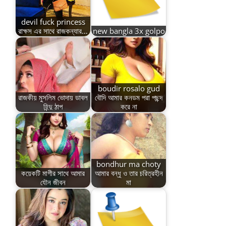
devil fuck princess
রাক্ষস এর সাথে রাজকন্যার…
new bangla 3x golpo
boudir rosalo gud
রাজকীয় মুসলিম ভোদায় ডাবল
বৌদি আমার কনডম পরা পছন্দ
হিন্দু ঠাপ
করে না
bondhur ma choty
কয়েকটি মাগীর সাথে আমার
আমার বন্ধু ও তার চরিত্রহীন
যৌন জীবন
মা