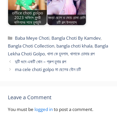
office choti golpo
2023 অফিসে সুন্দরী
বগুড়া ছেলে ও মেয়ে চোদা চোদি
কলিগদের সাথে চুদাচুদি
চটি গল্প উপন্যাস
Categories
Baba Meye Choti
,
Bangla Choti By Kamdev
,
Bangla Choti Collection
,
bangla choti khala
,
Bangla
Lekha Choti Golpo
,
খালা কে চুদলাম
,
খালাকে চোদার গল্প
দুটি গুদে একটি ধোন – গ্রুপ চুদার গল্প
ma cele choti golpo মা ছেলের যৌন চটি
Leave a Comment
You must be
logged in
to post a comment.