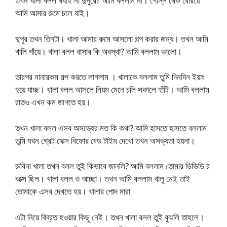
তখন খালা বলল খবাই না দুপুরে? আমি বললাম না। গোস্ল থেক বেরিয়ে
আমি আমার রুমে চলে যাই।
দুপুর তখন তিনটা। খালা আমার রুমে আসলো গল্প করার জন্য। তখন আমি
খালি গাঁয়ে। খালা বলল বাসার কি অবস্থা? আমি বললাম ভালো।
তারপর নানারকম গল্প করতে লাগলাম । খালাকে বললাম তুমি দিনদিন ইয়াং
হয়ে যাচ্ছ। খালা বলল আসলে নিয়ম মেনে চলি সকালে হাঁটি। আমি বললাম
রাতও এখন কম জাগতে হয়।
তখন খালা বলল এসব অসভ্যের মত কি কথা? আমি হাসতে হাসতে বললাম
তুমি যখন গ্রেট সেক্স বিফোর বেড টাইম দেখো তখন অসভ্যতা হয়না।
রুবিনা খালা তখন বলল তুই কিভাবে জানলি? আমি বললাম তোমার ডিভিডি র
বক্সে ছিল। খালা বলল ও আচ্ছা। তখন আমি বললাম খালু নেই তাই
তোমাকে এসব দেখতে হয়। খালার পোদ মারা
এটা নিয়ে বিব্রত হওয়ার কিছু নেই। তখন খালা বলল তুই বুঝলি তাহলে।