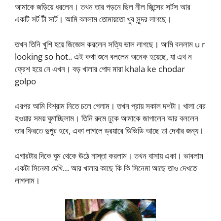
আমাকে জড়িয়ে ধরলেন। তখন তার পড়নে ছিল নীল জিন্সের সর্টস আর
একটি সর্ট টী সার্ট। আমি বললাম তোমায়তো খুব সুন্দর লাগছে।
তখন তিনি খুশি হয়ে জিজ্ঞেস করলেন সত্যি ভাল লাগছে। আমি বললাম u r
looking so hot.. এই কথা শুনে বললেন অনেক হয়েছে, যা এখ ন
ফ্রেশ হয়ে নে এখন। বড় খালার পোদ মারা khala ke chodar
golpo
এরপর আমি বিশ্রাম নিতে চলে গেলাম। তখন প্রায় সকাল দশটা। খালা বের
হওয়ার সময় ঘুমাচ্ছিলাম। তিনি রুমে ঢুকে আমাকে জাগালেন আর বললেন
তার ফিরতে দুপুর হবে, একা লাগলে ড্রয়ারে ডিভিডি আছে তা দেখার জন্য।
এগারটার দিকে ঘুম থেকে ঊঠে নাস্তা করলাম। তখন বাসায় একা। ভাবলাম
একটা সিনেমা দেখি… আর খালার কাছে কি কি সিনেমা আছে তাও দেখতে
লাগলাম।