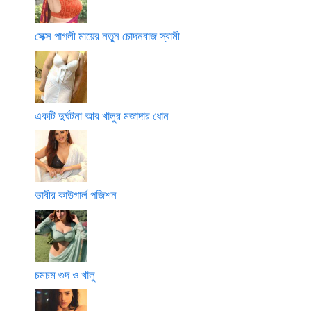
সেক্স পাগলী মায়ের নতুন চোদনবাজ স্বামী
একটি দুর্ঘটনা আর খালুর মজাদার ধোন
ভাবীর কাউগার্ল পজিশন
চমচম গুদ ও খালু