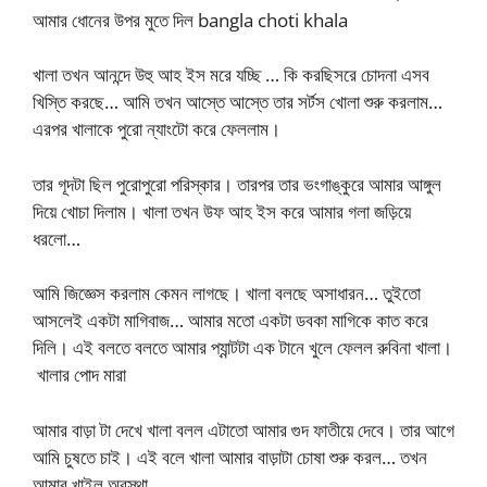
আমার ধোনের উপর মুতে দিল bangla choti khala
খালা তখন আনন্দে উহু আহ ইস মরে যচ্ছি … কি করছিসরে চোদনা এসব
খিস্তি করছে… আমি তখন আস্তে আস্তে তার সর্টস খোলা শুরু করলাম…
এরপর খালাকে পুরো ন্যাংটো করে ফেললাম।
তার গূদটা ছিল পুরোপুরো পরিস্কার। তারপর তার ভংগাঙ্কুরে আমার আঙ্গুল
দিয়ে খোচা দিলাম। খালা তখন উফ আহ ইস করে আমার গলা জড়িয়ে
ধরলো…
আমি জিজ্ঞেস করলাম কেমন লাগছে। খালা বলছে অসাধারন… তুইতো
আসলেই একটা মাগিবাজ… আমার মতো একটা ডবকা মাগিকে কাত করে
দিলি। এই বলতে বলতে আমার প্যান্টটা এক টানে খুলে ফেলল রুবিনা খালা।
খালার পোদ মারা
আমার বাড়া টা দেখে খালা বলল এটাতো আমার গুদ ফাতীয়ে দেবে। তার আগে
আমি চুষতে চাই। এই বলে খালা আমার বাড়াটা চোষা শুরু করল… তখন
আমার খাইল অবস্থা…