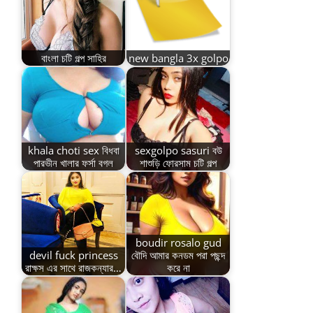
বাংলা চটি গল্প সাহির
new bangla 3x golpo
khala choti sex বিধবা
sexgolpo sasuri বউ
পারভীন খালার ফর্সা বগল
শাশুড়ি ফোরসাম চটি গল্প
boudir rosalo gud
devil fuck princess
বৌদি আমার কনডম পরা পছন্দ
রাক্ষস এর সাথে রাজকন্যার…
করে না