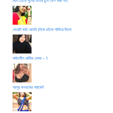
দিদি তোকে ঘুমের ভিতর চুদে বেশি মজা পাই
মেয়েটা কচি ধোনটা চটকে চটকে পাকিয়ে দিলো
পর্দানশীল ধার্মিক ভোদা – 1
আপুর কনডমের প্যাকেট