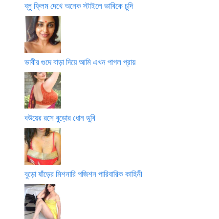
ব্লু ফ্লিম দেখে অনেক স্টাইলে ভাবিকে চুদি
ভাবীর গুদে বাড়া দিয়ে আমি এখন পাগল প্রায়
বউয়ের রসে বুড়োর ধোন ডুবি
বুড়ো ষাঁড়ের মিশনারি পজিশন পারিবারিক কাহিনী