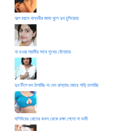
অল্প বয়সে বান্ধবীর জামা খুলে দুধ চুসিয়েছে
না হওয়া স্বামীর সাথে সুখের যৌনাচার
দুধ টিপে গুদ ঠাপাচ্ছি না যেন রাস্তায় জোরে গাড়ি চালাচ্ছি
মশিউরের ধোনের কবল থেকে রক্ষা পেলো না ভাবী