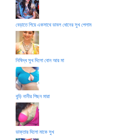
বেড়াতে গিয়ে একসাথে ডাবল ধোনের সুখ পেলাম
নিষিদ্ধ সুখ দিলো বোন আর মা
বুড়ি নানীর পিছন মারা
ডাক্তার দিলো মাকে সুখ