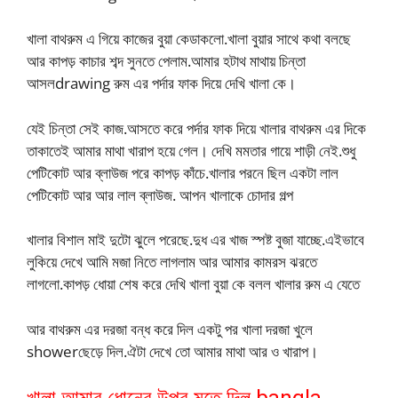
খালা বাথরুম এ গিয়ে কাজের বুয়া কেডাকলো.খালা বুয়ার সাথে কথা বলছে
আর কাপড় কাচার শব্দ সুনতে পেলাম.আমার হটাথ মাথায় চিন্তা
আসলdrawing রুম এর পর্দার ফাক দিয়ে দেখি খালা কে।
যেই চিন্তা সেই কাজ.আসতে করে পর্দার ফাক দিয়ে খালার বাথরুম এর দিকে
তাকাতেই আমার মাথা খারাপ হয়ে গেল। দেখি মমতার গায়ে শাড়ী নেই.শুধু
পেটিকোট আর ব্লাউজ পরে কাপড় কাঁচে.খালার পরনে ছিল একটা লাল
পেটিকোট আর আর লাল ব্লাউজ. আপন খালাকে চোদার গল্প
খালার বিশাল মাই দুটো ঝুলে পরেছে.দুধ এর খাজ স্পষ্ট বুজা যাচ্ছে.এইভাবে
লুকিয়ে দেখে আমি মজা নিতে লাগলাম আর আমার কামরস ঝরতে
লাগলো.কাপড় ধোয়া শেষ করে দেখি খালা বুয়া কে বলল খালার রুম এ যেতে
আর বাথরুম এর দরজা বন্ধ করে দিল একটু পর খালা দরজা খুলে
showerছেড়ে দিল.ঐটা দেখে তো আমার মাথা আর ও খারাপ।