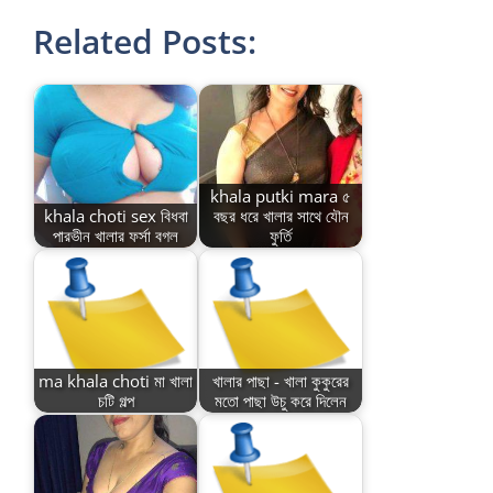
Related Posts:
khala putki mara ৫
khala choti sex বিধবা
বছর ধরে খালার সাথে যৌন
পারভীন খালার ফর্সা বগল
ফুর্তি
ma khala choti মা খালা
খালার পাছা - খালা কুকুরের
চটি গল্প
মতো পাছা উচু করে দিলেন