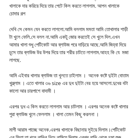
খালাকে দার করিয়ে দিয়ে তার পেটে কিস করতে লাগলাম. আপন খালাকে
চোদার গল্প
দেখি সে কেমন যেন করতে লাগলো.আমি বললাম মমতা আমি তোখালার শাড়ী
টা খুলে ফেলি.সে বলল না.আমি একটু জোর করতেই সে খুলে দিল.এখন
আমার খালা শুধু পেটিকোট আর ব্লাউজ পরে দাড়িয়ে আছে.আমি জিহ্বা দিয়ে
চুসে তার ব্লাউজ উর উপর দিয়ে তার শরীর চাটতে লাগলাম.আহহ কি যে মজা
লাগছে.
আমি এইবার খালার ব্লাউজ তা খুলতে চাইলাম । অনেক কষ্টে দুইটা বোতাম
খুল্ল্লাম । এতে খালার ৩৬ size এর দুধ দুইটা বের হয়ে আসলো.দুধের বটা
কালো আর চারপাশে বাদামী ।
এরপর দুধ এ কিস করতে লাগলাম আর চাটলাম । এরপর অনেক কষ্টে খালার
পুরা ব্লাউজ খুলে ফেললাম । খালা তেমন কিছু করলনা ।
মাগী আরাম পাচ্ছে অনেক.এরপর খালাকে বিছানায় সুইয়ে দিলাম।পেটিকোট
এর ফিতা তা খুলে নাভির নিচে নামিয়ে দিলাম.এরপর নাভি থেকে চুসা শুরু