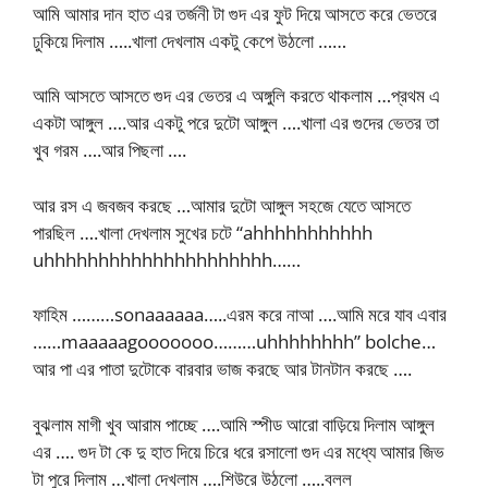
আমি আমার দান হাত এর তর্জনী টা গুদ এর ফুট দিয়ে আসতে করে ভেতরে
ঢুকিয়ে দিলাম …..খালা দেখলাম একটু কেপে উঠলো ……
আমি আসতে আসতে গুদ এর ভেতর এ অঙ্গুলি করতে থাকলাম …প্রথম এ
একটা আঙ্গুল ….আর একটু পরে দুটো আঙ্গুল ….খালা এর গুদের ভেতর তা
খুব গরম ….আর পিছলা ….
আর রস এ জবজব করছে …আমার দুটো আঙ্গুল সহজে যেতে আসতে
পারছিল ….খালা দেখলাম সুখের চটে “ahhhhhhhhhhh
uhhhhhhhhhhhhhhhhhhhhh……
ফাহিম ………sonaaaaaa…..এরম করে নাআ ….আমি মরে যাব এবার
……maaaaagooooooo………uhhhhhhhh” bolche…
আর পা এর পাতা দুটোকে বারবার ভাজ করছে আর টানটান করছে ….
বুঝলাম মাগী খুব আরাম পাচ্ছে ….আমি স্পীড আরো বাড়িয়ে দিলাম আঙ্গুল
এর …. গুদ টা কে দু হাত দিয়ে চিরে ধরে রসালো গুদ এর মধ্যে আমার জিভ
টা পুরে দিলাম …খালা দেখলাম ….শিউরে উঠলো …..বলল