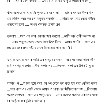
কে …যেন কামড়ে ধরেছে ….এভাবে ২ -৩ বার ঝাকুনি দেওয়ার পরিই ,,,,
খালা আসতে আসতে নিস্তেজ হয়ে আসলো …..আমার ধন এর উপর খালা
এর পিছিল গরম কম রস অনুভব করলাম ……আমার ধন বেয়ে বেয়ে বাইরে
পড়তে লাগলো …. আপন খালাকে চোদার গল্প
বুঝলাম …খালা এর আর একবার জল খসলো …আমি আর দেরী করলাম না
…..এবার প্রচন্ড জোরে জোরে ঠাপ দিতে দিতে …আমার ধন টা ….খালা এর
গুদ এর একেবারে গভীরে গেথে দিয়ে এক গাদা গরম বীর্য ….
ঝলকে ঝলকে খালার যোনি এর মধ্যে ফেললাম …আর আমাদের খালা যৌন
রতি সমাপ্ত করলাম …বীর্য ফেলার পর ….কিছক্ষণ খালা এর উপরেই সুয়ে
ছিলাম …
আমার ধন …টা চত হয়ে খালা এর গুদ থেকে পক করে সব্দ করে বেরিয়ে পড়ল
…আর খালা এর যোনি থেকে আমার ও খালা এর মিশ্রিত কম রস …বিছানায়
পড়তে লাগলো …খালা এর পাছা বেয়ে ….এসব দেখতে দেখতে একসময় খালা
কে জড়িয়ে ধরে ঘুমিয়ে পরলাম ।