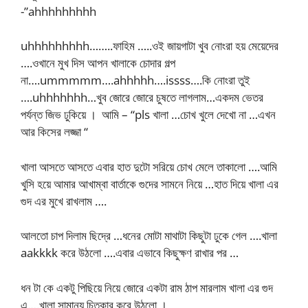
-”ahhhhhhhhh
uhhhhhhhhh……..ফাহিম …..ওই জায়গাটা খুব নোংরা হয় মেয়েদের
….ওখানে মুখ দিস আপন খালাকে চোদার গল্প
না….ummmmm….ahhhhh….issss….কি নোংরা তুই
….uhhhhhhh…খুব জোরে জোরে চুষতে লাগলাম…একদম ভেতর
পর্যন্ত জিভ ঢুকিয়ে । আমি – “pls খালা …চোখ খুলে দেখো না …এখন
আর কিসের লজ্জা “
খালা আসতে আসতে এবার হাত দুটো সরিয়ে চোখ মেলে তাকালো ….আমি
খুসি হয়ে আমার আখাম্বা বার্তাকে গুদের সামনে নিয়ে …হাত দিয়ে খালা এর
গুদ এর মুখে রাখলাম ….
আলতো চাপ দিলাম ছিদ্রে …ধনের মোটা মাথাটা কিছুটা ঢুকে গেল ….খালা
aakkkk করে উঠলো ….এবার এভাবে কিছুক্ষণ রাখার পর …
ধন টা কে একটু পিছিয়ে নিয়ে জোরে একটা রাম ঠাপ মারলাম খালা এর গুদ
এ….খালা সামান্য চিত্কার করে উঠলো ।