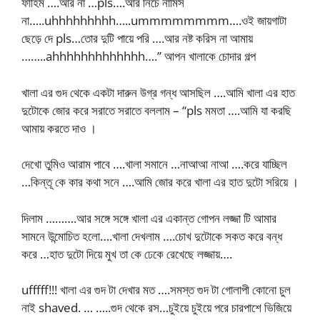
ফাহিম ….আর না …pls….আর নিচে নামিস
না…..uhhhhhhhhh…..ummmmmmmm….ওই জায়গাটা
ছেড়ে দে pls…তোর দুটি পায়ে পরি ….আর নষ্ট করিস না আমায়
……..ahhhhhhhhhhhhh….” আপন খালাকে চোদার গল্প
খালা এর গুদ থেকে একটা দারুন উগ্র গন্ধ আসছিল ….আমি খালা এর হাত
দুটোকে জোর করে সরাতে সরাতে বললাম – “pls মমতা ….আমি যা করছি
আমায় করতে দাও ।
দেখো তুমিও আরাম পাবে ….খালা সমানে …নাআআ নাআ ….করে যাচ্ছিল
…কিন্তূ কে কার কথা সনে ….আমি জোর করে খালা এর হাত দুটো সরিয়ে ।
দিলাম ……….আর সঙ্গে সঙ্গে খালা এর একান্ত গোপন লজ্জা টি আমার
সামনে উন্মোচিত হলো….খালা দেখলাম ….চোখ দুটোকে সকত করে বন্ধ
করে …হাত দুটো দিয়ে মুখ তা কে ঢেকে রেখেছে লজ্জায়….
ufffff!!! খালা এর গুদ টা দেখার মত ….সমস্ত গুদ টা গোলাপী কোনো চুল
নাই shaved. … …..গুদ থেকে রস…চুইয়ে চুইয়ে পরে চারপাশে ভিজিয়ে