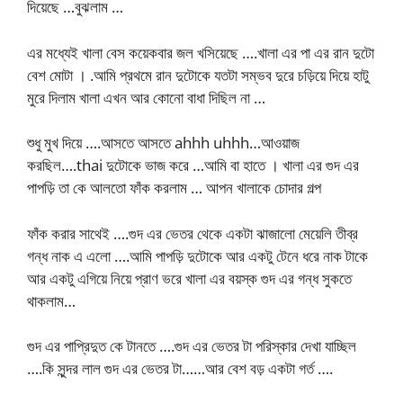
দিয়েছে …বুঝলাম …
এর মধ্যেই খালা বেস কয়েকবার জল খসিয়েছে ….খালা এর পা এর রান দুটো
বেশ মোটা । .আমি প্রথমে রান দুটোকে যতটা সম্ভব দুরে চড়িয়ে দিয়ে হাটু
মুরে দিলাম খালা এখন আর কোনো বাধা দিছিল না …
শুধু মুখ দিয়ে ….আসতে আসতে ahhh uhhh…আওয়াজ
করছিল….thai দুটোকে ভাজ করে …আমি বা হাতে । খালা এর গুদ এর
পাপড়ি তা কে আলতো ফাঁক করলাম … আপন খালাকে চোদার গল্প
ফাঁক করার সাথেই ….গুদ এর ভেতর থেকে একটা ঝাজালো মেয়েলি তীব্র
গন্ধ নাক এ এলো ….আমি পাপড়ি দুটোকে আর একটু টেনে ধরে নাক টাকে
আর একটু এগিয়ে নিয়ে প্রাণ ভরে খালা এর বয়স্ক গুদ এর গন্ধ সুকতে
থাকলাম…
গুদ এর পাপ্রিদুত কে টানতে ….গুদ এর ভেতর টা পরিস্কার দেখা যাচ্ছিল
….কি সুন্দর লাল গুদ এর ভেতর টা……আর বেশ বড় একটা গর্ত ….