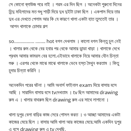
সে কোনো ব্লাউজ পরে নাই । গরম এর দিন ছিল । অনেকটা পুরুনো দিনের
হিন্দু মহিলাদের মত শুধু শাড়ী দিয়ে দুধ দুইটা ঢাকা ছিল । একপাস দিয়ে তার
দুধ এর দেখতে পেলাম আর কি যে কারণে খালা একটা হাত তুলতেই তার ।
আপন খালাকে চোদার গল্প
so……………. …….. hot বগল দেখলাম । কালো বগল কিন্তু চুল নেই
। খালার রুম থেকে বের হবার পর থেকে আমার ডান্ডা খাড়া । খালাকে দেখে
প্রথম আমার কামরস বের হলো.এইভাবে খালাকে নিয়ে আমার যৌন চিন্তা
শুরু । এরপর থেকে মাঝে মাঝে খালাকে ভেবে হস্ত মৈথুন করতাম । কিতু
চুদার চিন্তা করিনি ।
অনেকদিন পরের ঘটনা । আমি অনার্স ফাইনাল exam দিয়ে বাসায় বসে
আছি । সারাদিন বাসায় বসে tvদেখতাম । tv ছিল আমাদের drawing
রুম এ । খালার বাথরুম ছিল drawing রুম এর সাথে লাগানো ।
খালা দুপুর বেলা বাড়ির কাজ সেরে গোসল করত । ও আচ্ছা আমাদের একটা
কাজের মেয়ে ছিল । বাসায় আমি খালা আর কাজের মেয়ে.আমি একদিন দুপুর
এ বসে drawing রুম এ tv দেখছি.