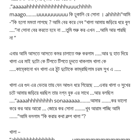
.”aaaaahhhhhhhhhhhhhuuuchhhh
maago……..uuuuuuuuuu কি ঢুকালি রে সোনা । ahhhh”আমি
-”কি হলো মমতা লাগছে ? আমি বের করে নেব “খালা আমায় জড়িয়ে ধরে বুল
….”না সোনা বের করতে হবে না …তুমি শুরু কর এখন …আমি আর পারছি
না “
এবার আমি আসতে আসতে কমর চালাতে শুরু করলাম …..আর দু হাত দিয়ে
খালা এর মাই দুটো কে টিপতে টিপতে চুদতে থাকলাম খালা কে
…..কাহ্কোনো খন খালা এর ঠুট দুটোকে কাম্রাছিলাম চরম সুখ এ …..
খালা এর গুদ এর ভেতর তায় যেন আগুন ধরে গিয়েছে ….এবার খালা ও সুখের
চটে আমায় জড়িয়ে ধরছিল তার নগ্ন বুক এর সাথে …আর বলছিল
….”aaaahhhhhhhh sonaaaaaa……..আমার …….কর ভালো
করে কর আর আরো … জোরে কর সোনা ……..খুব আরাম পাচ্ছি আমি
……”আমি বললাম “কি করার কথা বল্চ্গ খালা “?
খালা –
“ahhhhhhhhhhhhh………….ummmmmmmmmmm