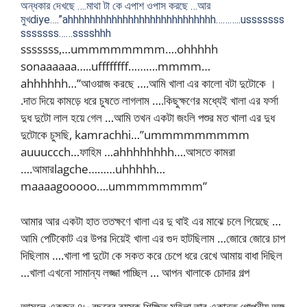
অন্ধকার দেখছে ….মাথা টা কে এপাশ ওপাস করছে …আর
মুখdiye….”ahhhhhhhhhhhhhhhhhhhhhhhhhhh………..usssssss
sssssss……sssshhh
sssssss,…ummmmmmmm….ohhhhh
sonaaaaaa…..uffffffff……….mmmm…
ahhhhhh…”আওয়াজ করছে ….আমি খালা এর কালো বটা দুটোকে ।
.দাত দিয়ে কামড়ে ধরে চুষতে লাগলাম ….কিছুক্ষণের মধ্যেই খালা এর ফর্সা
দুধ দুটো লাল হয়ে গেল …আমি তখন একটা জংলি পশুর মত খালা এর দুধ
দুটোকে চুসছি, kamrachhi…”ummmmmmmmm
auuuccch…ফাহিম …ahhhhhhhh….আসতে কামরা
….আমারlagche………uhhhhh…
maaaagooooo….ummmmmmmm”
আমার আর একটা হাত ততক্ষণে খালা এর দু থাই এর মাঝে চলে গিয়েছে …
আমি পেটিকোট এর উপর দিয়েই খালা এর গুদ হাটছিলাম …জোরে জোরে চাপ
দিছিলাম ….খালা পা দুটো কে সকত করে চেপে ধরে রেখে আমায় বাধা দিছিল
…খালা এখনো সামান্য লজ্জা পাচ্ছিল … আপন খালাকে চোদার গল্প
আসলে একজন ৪৮ বছরের বয়স্ক শিক্ষিত মহিলা তার একান্ত গোপনীয় অঙ্গ