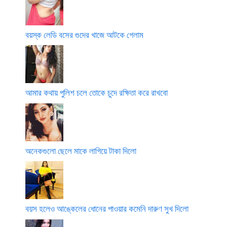
বয়স্ক লেডি বসের গুদের খাজে আটকে গেলাম
আমার কথায় পুলিশ চলে তোকে চুদে রক্ষিতা করে রাখবো
অনেকগুলো ছেলে মাকে লাগিয়ে টাকা দিলো
বয়স হলেও আঙ্কেলের ধোনের পাওয়ার কমেনি দারুণ সুখ দিলো