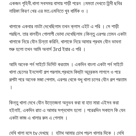
একজন গৃহিনী.খালা সবসময় বাসায় শাড়ী পরেন ।মমতা দেখতে হিন্দী ছবির
নায়িকা কিরণ খের এর মত.এমনিতে খুব ধার্মিক ও ।
খালাকে একবার নাংটা দেখেছিলাম তখন ক্লাস এইট এ পরি । সে শাড়ী
পরছিল. তার বালহীন গোলাপী ভোদা দেখেছিলাম।কিন্তু এরপর তেমন একটা
খালাকে নিয়ে যৌন চিন্তা করিনি. খালাকে নিয়ে আমার প্রথম যৌন ভাবনা
শুরু হলো তখন আমি অনার্স 3rd ইয়ার এ পরি ।
আমি অনেক পর্ন সাইটে ভিসিট করতাম । একদিন বাংলা একটা পর্ন সাইটে
খালা ছেলের ইনসেস্ট গল্প পরলাম.প্রথমে কিহুটা অন্ন্রকম লাগলে ও পরে
গল্পটা পরে অনেক মজা পেলাম. এরপর থেকে শুধু খালা চলের যৌন গল্প পরতাম
।
কিন্তু খালা দেখে যৌন উত্তেজনা অনুভব করা বা হাত মারা এইসব করা
হইনাই. একদিন রাত এ আমার সপ্নদোস হলো । পরেরদিন সকালে কি যেন
একটা কাজ এ খালার রুম এ গেলাম ।
দেখি খালা বসে tv দেখছে । হটাথ আমার চোখ পড়ল খালার দিকে । দেখি