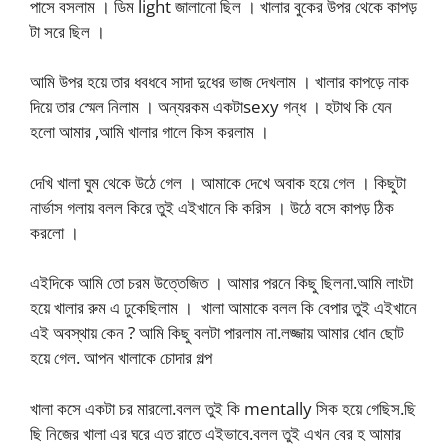
পাসে বসলাম । ডিম light জালানো ছিল । খালার বুকের উপর থেকে কাপড়
টা সরে ছিল ।
আমি উপর হয়ে তার ধবধবে সাদা দুধের ভাজ দেখলাম । খালার কাপড়ে নাক
দিয়ে তার স্মেল নিলাম । অন্যরকম একটাsexy গন্ধ । হটাথ কি যেন
হলো আমার ,আমি খালার গালে কিস করলাম ।
দেখি খালা ঘুম থেকে উঠে গেল । আমাকে দেখে অবাক হয়ে গেল । কিছুটা
নার্ভাস গলায় বলল কিরে তুই এইখানে কি করিস । উঠে বসে কাপড় ঠিক
করলো ।
এইদিকে আমি তো চরম উত্তেজিত । আমার পরনে কিছু ছিলনা.আমি লাংটা
হয়ে খালার রুম এ ঢুকেছিলাম । খালা আমাকে বলল কি বেপার তুই এইখানে
এই অবস্থায় কেন ? আমি কিছু বলটা পারলাম না.লজ্জায় আমার ধোন ছোট
হয়ে গেল. আপন খালাকে চোদার গল্প
খালা কসে একটা চর মারলো.বলল তুই কি mentally সিক হয়ে গেছিস.ছি
ছি নিজের খালা এর ঘরে এত রাতে এইভাবে.বলল তুই এখন বের হ আমার