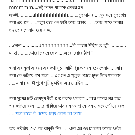
mmmmm….দুষ্টু আপন খালাকে চোদার গল্প
একটা………..ahhhhhhhhhhh……..চুদ আমায় ….খুব করে চুদ তোর
খালা এর গুদ ……নতুন করে গুদ ফাটা আজ আমার ……আজ থেকে আমার
গুদ তোর গোলাম হয়ে থাকবে
…সোনা …………uhhhhhhhhh…কি আরাম দিছিস রে তুই …………
হা হা ………আরো জোরে সোনা….আরো জোরে ঠাপা “
খালা এর মুখে এ ধরন এর কথা সুনে আমি প্রচন্ড গরম হয়ে গেলাম ….আর
খালা কে জড়িয়ে ধরে খালা ….এর গুদ এ প্রচন্ড জোরে চুদন দিতে থাকলাম
…..আমার ধন টা পুরো পুরি ঢুকছিল আর বেরছিল …
খালা সুখের চটে চোখমুখ উল্টে গু গু করতে থাকলো …আর আমায় চার হাত
পায় জড়িয়ে ধরল …..দু পা দিয়ে আমার কমর তা কে সকত করে পেচিয়ে ধরল
….
খালা তাতে কি চোদার জন্য ভোদা তো আছে
আর সরির্তায় 2-৩ বার ঝাকুনি দিল …..খালা এর গুদ টা তখন আমার ধনটা