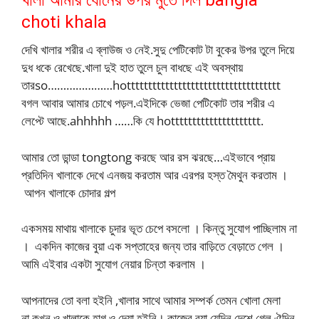
খালা আমার ধোনের উপর মুতে দিল bangla
choti khala
দেখি খালার শরীর এ ব্লাউজ ও নেই.সুদু পেটিকোট টা বুকের উপর তুলে দিয়ে
দুধ ধকে রেখেছে.খালা দুই হাত তুলে চুল বাধছে এই অবস্থায়
তারso…………………hotttttttttttttttttttttttttttttttttttt
বগল আবার আমার চোখে পড়ল.এইদিকে ভেজা পেটিকোট তার শরীর এ
লেপ্টে আছে.ahhhhh ……কি যে hottttttttttttttttttttt.
আমার তো ডান্ডা tongtong করছে আর রস ঝরছে…এইভাবে প্রায়
প্রতিদিন খালাকে দেখে এনজয় করতাম আর এরপর হস্ত মৈথুন করতাম ।
আপন খালাকে চোদার গল্প
একসময় মাথায় খালাকে চুদার ভূত চেপে বসলো । কিন্তু সুযোগ পাচ্ছিলাম না
। একদিন কাজের বুয়া এক সপ্তাহের জন্য তার বাড়িতে বেড়াতে গেল ।
আমি এইবার একটা সুযোগ নেয়ার চিন্তা করলাম ।
আপনাদের তো বলা হইনি ,খালার সাথে আমার সম্পর্ক তেমন খোলা মেলা
না.কখন ও খালাকে হাগ ও দেয়া হইনি। কাজের বুয়া যেদিন দেশে গেল ঐদিন