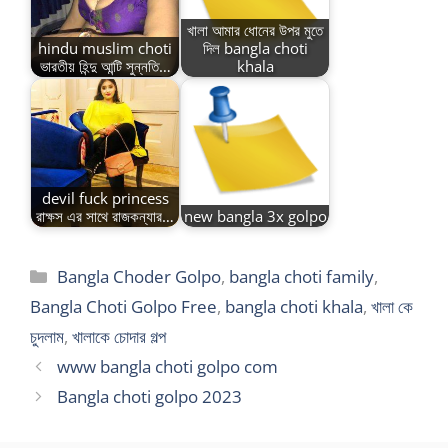
খালা আমার ধোনের উপর মুতে
hindu muslim choti
দিল bangla choti
ভারতীয় হিন্দু আন্টি সুন্নতি…
khala
devil fuck princess
রাক্ষস এর সাথে রাজকন্যার…
new bangla 3x golpo
Categories
Bangla Choder Golpo
,
bangla choti family
,
Bangla Choti Golpo Free
,
bangla choti khala
,
খালা কে
চুদলাম
,
খালাকে চোদার গল্প
www bangla choti golpo com
Bangla choti golpo 2023