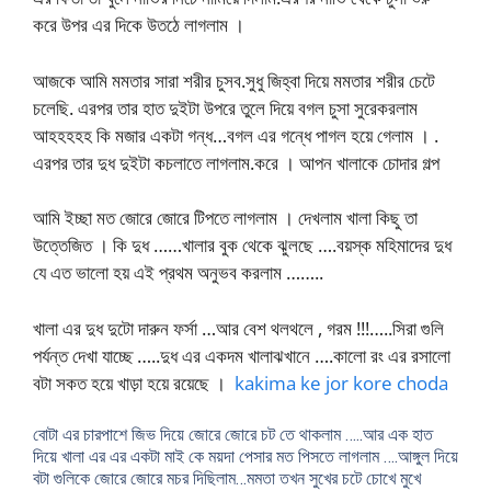
করে উপর এর দিকে উতঠে লাগলাম ।
আজকে আমি মমতার সারা শরীর চুসব.সুধু জিহ্বা দিয়ে মমতার শরীর চেটে
চলেছি. এরপর তার হাত দুইটা উপরে তুলে দিয়ে বগল চুসা সুরেকরলাম
আহহহহহ কি মজার একটা গন্ধ…বগল এর গন্ধে পাগল হয়ে গেলাম । .
এরপর তার দুধ দুইটা কচলাতে লাগলাম.করে । আপন খালাকে চোদার গল্প
আমি ইচ্ছা মত জোরে জোরে টিপতে লাগলাম । দেখলাম খালা কিছু তা
উত্তেজিত । কি দুধ ……খালার বুক থেকে ঝুলছে ….বয়স্ক মহিমাদের দুধ
যে এত ভালো হয় এই প্রথম অনুভব করলাম ……..
খালা এর দুধ দুটো দারুন ফর্সা …আর বেশ থলথলে , গরম !!!…..সিরা গুলি
পর্যন্ত দেখা যাচ্ছে …..দুধ এর একদম খালাঝখানে ….কালো রং এর রসালো
বটা সকত হয়ে খাড়া হয়ে রয়েছে ।
kakima ke jor kore choda
বোটা এর চারপাশে জিভ দিয়ে জোরে জোরে চট তে থাকলাম …..আর এক হাত
দিয়ে খালা এর এর একটা মাই কে ময়দা পেসার মত পিসতে লাগলাম ….আঙ্গুল দিয়ে
বটা গুলিকে জোরে জোরে মচর দিছিলাম…মমতা তখন সুখের চটে চোখে মুখে