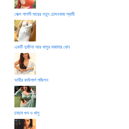
সেক্স পাগলী মায়ের নতুন চোদনবাজ স্বামী
একটি দুর্ঘটনা আর খালুর মজাদার ধোন
ভাবীর কাউগার্ল পজিশন
চমচম গুদ ও খালু