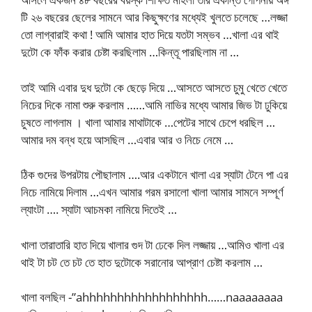
টি ২৬ বছরের ছেলের সামনে আর কিছুক্ষণের মধ্যেই খুলতে চলেছে …লজ্জা
তো লাগ্বারাই কথা ! আমি আমার হাত দিয়ে যতটা সম্ভব …খালা এর থাই
দুটো কে ফাঁক করার চেষ্টা করছিলাম …কিন্তূ পারছিলাম না …
তাই আমি এবার দুধ দুটো কে ছেড়ে দিয়ে …আসতে আসতে চুমু খেতে খেতে
নিচের দিকে নামা শুরু করলাম ……আমি নাভির মধ্যে আমার জিভ টা ঢুকিয়ে
চুষতে লাগলাম । খালা আমার মাথাটাকে …পেটের সাথে চেপে ধরছিল …
আমার দম বন্ধ হয়ে আসছিল …এবার আর ও নিচে নেমে …
ঠিক গুদের উপরটায় পৌছালাম ….আর একটানে খালা এর স্যাটা টেনে পা এর
নিচে নামিয়ে দিলাম …এখন আমার গরম রসালো খালা আমার সামনে সম্পূর্ণ
ল্যাংটা …. স্যাটা আচমকা নামিয়ে দিতেই …
খালা তারাতারি হাত দিয়ে খালার গুদ টা ঢেকে দিল লজ্জায় …আমিও খালা এর
থাই টা চট তে চট তে হাত দুটোকে সরানোর আপ্রাণ চেষ্টা করলাম …
খালা বলছিল -”ahhhhhhhhhhhhhhhhhh……naaaaaaaa