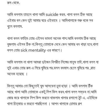
রুম থেকে.
আমি বললাম তাহলে খালা আমি suicide করব. খালা বলল ঠিক আছে
এইবার বল কেন তুই আমার ঘরে এইভাবে । আমিখালাকে শুরু থকে সব
খুলে বললাম.
খালা বলল ফাহিম তোর এইসব ভাবনা অনেক পাপ.আমি বললাম ঠিক আছে
বুজলাম এইসব ঠিক না.কিন্তূ তোমাকে দেখে কেন আমার ধন খাড়া হবে.খালা
বলল তোর sick mentality এর কারণে।
আমি বললাম না খালা আমরা দুইজন বিপরীত লিঙ্গের মানুষ তাই.খালা বলল যা
তুই এবার তোর রুম এ গিয়ে ঘুমিয়ে পর.বলল বদমাস ছেলে ঘুমিয়ে পর ,রাত
অনেক হয়েছে ।
কিন্তূ আমার তো কিছুতেই ঘুম আসবেনা চুদা ছাড়া । আমি বললাম ঠিঁক
আছে খালা আমি তোমাকে একটু লিপ কিস করব.খালা বলল সম্ভব না.আমি
জোর করে খালাকে লিপ কিস করতে থাকলাম খালার রসালো ঠুট এ. এইদিকে
খালা চিত্কার ও করতে পারছিলনা । আপন খালাকে চোদার গল্প