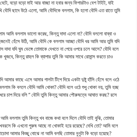
বেটে, বড়ো বড়ো মাই আর বাচ্ছা না হবার জন্য ফিগারটাও বেশ টাইট, যাই
খি বৌদি ছাদে উঠে এলো, আমি বৌদিকে বললাম, কি হলো বৌদি এত রাতে তুমি
লাম আমি বললাম ভালো করেছ, কিন্তু দাদা এলো না? বৌদি বললো বাব্বা ও
 দুজনেই হেঁসে উঠি, আমি বৌদি কে বললাম আচ্ছা বৌদি ধর আমি আর তুমি যদি
ান্স দাদা যদি ঘুম ভেঙ্গে তোমাকে দেখতে না পেয়ে ওপরে চলে আসে? বৌদি বলে
কে খুজবে, কিন্তু রাহুল কি ব্যাপার তুমি কি আমার সাথে রোমান্স করতে চাও
মার কাছে এসে আমার গালটা টিপে দিয়ে একটা দুষ্টু হাঁসি হেঁসে বলে ওঠে
 বললাম কি বললে বৌদি আমি খোকা? বৌদি বলে ওঠে শুধু খোকা নয়, তুমি হচ্ছ
 ধরে চাপ দিয়ে বলি ” বৌদি তুমি কিন্তু আমার পৌরুষত্বে আঘাত করছ? রসে
ি বললাম তুমি কিন্তু খব বাজে কথা বলে দিলে বৌদি তাই বুঝি, তোমার
ি খবরসে কি এখনো পুরুষ আছে না খোকাই হয়ে রয়েছে? দেখি তো? আমি বলে
াচোদা আমার কিচ্ছু বোঝে না আমি বলছি তোমার নুনুটা কি বড়ো হয়েছে?