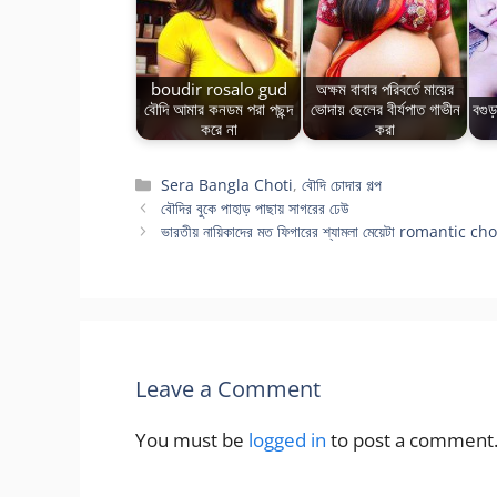
boudir rosalo gud
অক্ষম বাবার পরিবর্তে মায়ের
বৌদি আমার কনডম পরা পছন্দ
ভোদায় ছেলের বীর্যপাত গাভীন
বগুড
করে না
করা
Categories
Sera Bangla Choti
,
বৌদি চোদার গল্প
বৌদির বুকে পাহাড় পাছায় সাগরের ঢেউ
ভারতীয় নায়িকাদের মত ফিগারের শ্যামলা মেয়েটা romantic c
Leave a Comment
You must be
logged in
to post a comment