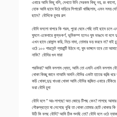
এবারে আমি কিছু বলি, দেখতে উনি সেরকম কিছু নয়, রং কালো, 
হোক আমি ছাদে উঠে দাড়িয়ে সিগারেট খাচ্ছিলাম, এমন সময় দে
ছাদে? বৌদিকে চুদার গল্প
বৌদি বললো বাপরে কি গরম, পুরো ঘেমে গেছি তাই ছাদে চলে এ
ঘুমলে একেবারে কুম্ভকর্ণ, ভূমিকম্প হলেও ঘুম ভাঙবে না বলে
এখন ছাদে রোমান্স করি, নিচে দাদা, তোমার ভয় করবে না? বাই চ
ওঠে ১০০ পারসেন্ট গ্যারান্টি উঠবে না, ঘুম ভাঙ্গলে তবে তো আমা
নাকি? বৌদির গুদ মারা
পরকিয়া? আমি বললাম ধ্যেত, আমি তো এমনি এমনি বললাম বৌদি আ
খোকা কিচ্ছু জানে নাআমি অমনি বৌদির একটা হাতের কব্জি ধরে
কচি খোকা,দুদু খাওয়া খোকা আমি বৌদির কব্জিত এবারে বেঁকিয়ে
ভরা বৌদি চুদা
বৌদি বলে ” আঃ লাগছে! অত জোড়ে টিপছ কেন? লাগছে আমার আম
পৌরুস্বত্তে ঘা লেগেছে বুঝি তা খোকা তোমার ছোট খোকার ক
উঠি কি বলছ বৌদি? আমি ঠিক শুনছি তো? বৌদি বলে ওঠে ন্যাক