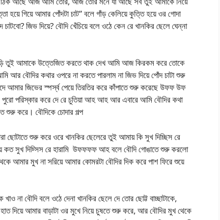
আছে ঠিক আছে আজ আমি তোর, আজ তোর মনে যা আছে সব তুই আমাকে নিয়ে
ত্তা হয়ে গিয়ে আমার পোঁদটা চাট” বলে গাঁড় কেলিয়ে কুত্তি হয়ে ওর গোদা
দ চাটবো? জিভ দিয়ে? বৌদি খেঁচিয়ে বলে ওঠে কেন রে খানকির ছেলে ঘেন্না
ে পড়ি তুই আমাকে উত্তেজিত করতে থাক দেখ আমি আজ কিরকম করে তোকে
 আমি আর বৌদির কথার ওপরে না করতে পারলাম না জিভ দিয়ে পোঁদ চাটা শুরু
ঁদে আমার জিভের স্পর্স্ব পেয়ে তিরতির করে কাঁপাতে শুরু করেছে উফফ উফ
টে তুই পুরো পরিস্কার করে দে রে চুতিয়া আহ আহ আর এবারে আমি বৌদির কথা
ষতে শুরু করে। বৌদিকে চোদার গল্প
রা ছোটাতে শুরু করে ওরে খানকির ছেলেরে তুই আমায় কি সুখ দিচ্ছিস রে
ায় কত সুখ দিচ্সিস রে হারামি উফফফফ আহ বলে বৌদি গোঙাতে শুরু করলো
েকে আমার মুখ না সরিয়ে আমার কোমরটা বৌদির দিক করে পাশ ফিরে শুয়ে
 খাও না বৌদি বলে ওঠে দেনা খানকির ছেলে দে তোর ছোট্ট বাচ্ছাটাকে,
হাত দিয়ে আমার বাড়াটা ওর মুখে নিয়ে চুষতে শুরু করে, আর বৌদির মুখ থেকে