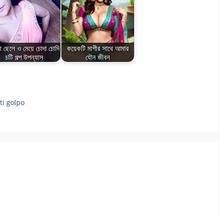
়া ছেলে ও মেয়ে চোদা চোদি
কয়েকটি মাগীর সাথে আমার
চটি গল্প উপন্যাস
যৌন জীবন
hoti golpo
.