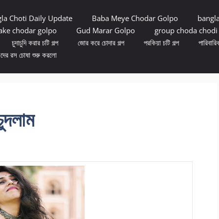
la Choti Daily Update
Baba Meye Chodar Golpo
bangl
ke chodar golpo
Gud Marar Golpo
group choda chodi
চুদাচুদি করার চটি গল্প
জোর করে চোদার গল্প
পরকিয়া চটি গল্প
পারিবারিক
ুদের রস চোষা শুরু করলো
ুদলাম