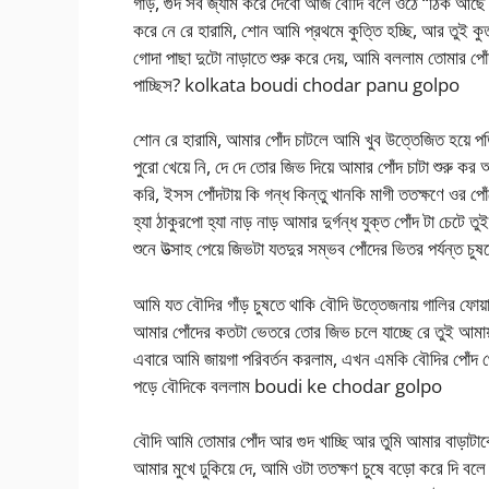
গাঁড়, গুদ সব জ্যাম করে দেবো আজ বৌদি বলে ওঠে “ঠিক 
করে নে রে হারামি, শোন আমি প্রথমে কুত্তি হচ্ছি, আর তুই কু
গোদা পাছা দুটো নাড়াতে শুরু করে দেয়, আমি বললাম তোমার পোঁ
পাচ্ছিস? kolkata boudi chodar panu golpo
শোন রে হারামি, আমার পোঁদ চাটলে আমি খুব উত্তেজিত হয়
পুরো খেয়ে নি, দে দে তোর জিভ দিয়ে আমার পোঁদ চাটা শুরু কর
করি, ইসস পোঁদটায় কি গন্ধ কিন্তু খানকি মাগী ততক্ষণে ওর পো
হ্যা ঠাকুরপো হ্যা নাড় নাড় আমার দুর্গন্ধ যুক্ত পোঁদ টা চে
শুনে উত্সাহ পেয়ে জিভটা যতদুর সম্ভব পোঁদের ভিতর পর্যন্ত চু
আমি যত বৌদির গাঁড় চুষতে থাকি বৌদি উত্তেজনায় গালির ফোয়া
আমার পোঁদের কতটা ভেতরে তোর জিভ চলে যাচ্ছে রে তুই আম
এবারে আমি জায়গা পরিবর্তন করলাম, এখন এমকি বৌদির পোঁদ থ
পড়ে বৌদিকে বললাম boudi ke chodar golpo
বৌদি আমি তোমার পোঁদ আর গুদ খাচ্ছি আর তুমি আমার বাড়াটাকে
আমার মুখে ঢুকিয়ে দে, আমি ওটা ততক্ষণ চুষে বড়ো করে দি বলে 