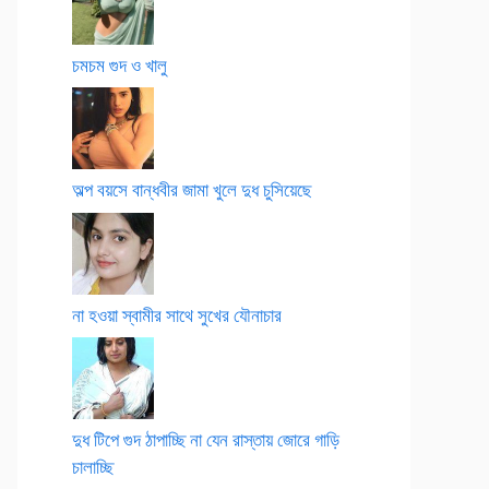
চমচম গুদ ও খালু
অল্প বয়সে বান্ধবীর জামা খুলে দুধ চুসিয়েছে
না হওয়া স্বামীর সাথে সুখের যৌনাচার
দুধ টিপে গুদ ঠাপাচ্ছি না যেন রাস্তায় জোরে গাড়ি
চালাচ্ছি