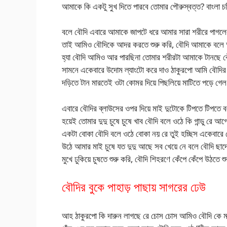
আমাকে কি একটু সুখ দিতে পারবে তোমার পৌরুস্বত্ত? বাংলা চ
বলে বৌদি এবারে আমাকে জাপটে ধরে আমার সারা শরীরে পাগলে
তাই আমিও বৌদিকে আদর করতে শুরু করি, বৌদি আমাকে বলে
হ্যা বৌদি আমিও আর পারছিনা তোমার শরীরটা আমাকে টানছে বৌ
সামনে একেবারে উদোম ল্যাংটো করে দাও ঠাকুরপো আমি বৌদির 
দড়িতে টান মারতেই ওটা কোমর দিয়ে পিছলিয়ে মাটিতে পড়ে গেল
এবারে বৌদির ব্লাউসের ওপর দিয়ে মাই দুটোকে টিপতে টিপতে 
হয়েই তোমার দুদু চুষে চুষে খাব বৌদি বলে ওঠে কি গান্ডু রে
একটা বোকা বৌদি বলে ওঠে বোকা নয় রে তুই হচ্ছিস একেবারে
উঠে আমার মাই চুষে যত দুদু আছে সব খেয়ে নে বলে বৌদি ছ
মুখে ঢুকিয়ে চুষতে শুরু করি, বৌদি শিহরণে কেঁপে কেঁপে উঠত
বৌদির বুকে পাহাড় পাছায় সাগরের ঢেউ
আহ ঠাকুরপো কি দারুন লাগছে রে চোস চোস আমিও বৌদি কে 