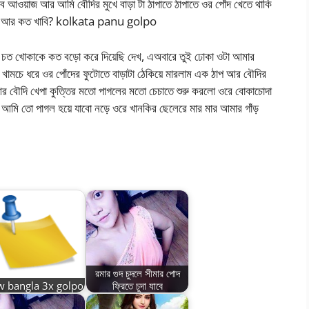
ওয়াজ আর আমি বৌদির মুখে বাড়া টা ঠাপাতে ঠাপাতে ওর পোঁদ খেতে থাকি
চোদা আর কত খাবি? kolkata panu golpo
চত খোকাকে কত বড়ো করে দিয়েছি দেখ, এঅবারে তুই ঢোকা ওটা আমার
খামচে ধরে ওর পোঁদের ফুটোতে বাড়াটা ঠেকিয়ে মারলাম এক ঠাপ আর বৌদির
 বৌদি খেপা কুত্তির মতো পাগলের মতো চেচাতে শুরু করলো ওরে বোকাচোদা
 আমি তো পাগল হয়ে যাবো নড়ে ওরে খানকির ছেলেরে মার মার আমার গাঁড়
রমার গুদ চুদলে সীমার পোদ
w bangla 3x golpo
ফ্রিতে চুদা যাবে