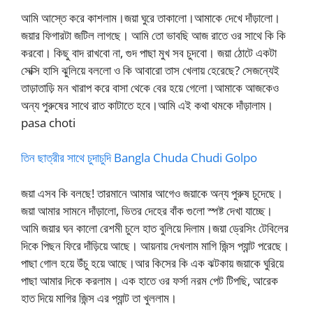
আমি আস্তে করে কাশলাম।জয়া ঘুরে তাকালো।আমাকে দেখে দাঁড়ালো।
জয়ার ফিগারটা জটিল লাগছে। আমি তো ভাবছি আজ রাতে ওর সাথে কি কি
করবো। কিছু বাদ রাখবো না, গুদ পাছা মুখ সব চুদবো। জয়া ঠোটে একটা
সেক্সি হাসি ঝুলিয়ে বললো ও কি আবারো তাস খেলায় হেরেছে? সেজন্যেই
তাড়াতাড়ি মন খারাপ করে বাসা থেকে বের হয়ে গেলো।আমাকে আজকেও
অন্য পুরুষের সাথে রাত কাটাতে হবে।আমি এই কথা থমকে দাঁড়ালাম।
pasa choti
তিন ছাত্রীর সাথে চুদাচুদি Bangla Chuda Chudi Golpo
জয়া এসব কি বলছে! তারমানে আমার আগেও জয়াকে অন্য পুরুষ চুদেছে।
জয়া আমার সামনে দাঁড়ালো, ভিতর দেহের বাঁক গুলো স্পষ্ট দেখা যাচ্ছে।
আমি জয়ার ঘন কালো রেশমী চুলে হাত বুলিয়ে দিলাম।জয়া ড্রেসিং টেবিলের
দিকে পিছন ফিরে দাঁড়িয়ে আছে। আয়নায় দেখলাম মাগি জিন্স প্যান্ট পরেছে।
পাছা গোল হয়ে উঁচু হয়ে আছে।আর কিসের কি এক ঝটকায় জয়াকে ঘুরিয়ে
পাছা আমার দিকে করলাম। এক হাতে ওর ফর্সা নরম পেট টিপছি, আরেক
হাত দিয়ে মাগির জিন্স এর প্যান্ট তা খুললাম।