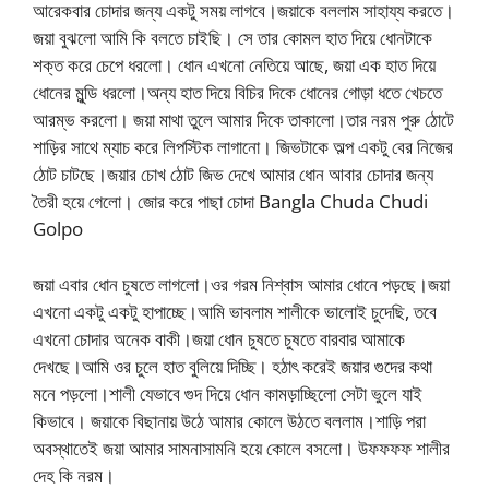
আরেকবার চোদার জন্য একটু সময় লাগবে।জয়াকে বললাম সাহায্য করতে।
জয়া বুঝলো আমি কি বলতে চাইছি। সে তার কোমল হাত দিয়ে ধোনটাকে
শক্ত করে চেপে ধরলো। ধোন এখনো নেতিয়ে আছে, জয়া এক হাত দিয়ে
ধোনের মুন্ডি ধরলো।অন্য হাত দিয়ে বিচির দিকে ধোনের গোড়া ধতে খেচতে
আরম্ভ করলো। জয়া মাথা তুলে আমার দিকে তাকালো।তার নরম পুরু ঠোটে
শাড়ির সাথে ম্যাচ করে লিপস্টিক লাগানো। জিভটাকে অল্প একটু বের নিজের
ঠোট চাটছে।জয়ার চোখ ঠোট জিভ দেখে আমার ধোন আবার চোদার জন্য
তৈরী হয়ে গেলো। জোর করে পাছা চোদা Bangla Chuda Chudi
Golpo
জয়া এবার ধোন চুষতে লাগলো।ওর গরম নিশ্বাস আমার ধোনে পড়ছে।জয়া
এখনো একটু একটু হাপাচ্ছে।আমি ভাবলাম শালীকে ভালোই চুদেছি, তবে
এখনো চোদার অনেক বাকী।জয়া ধোন চুষতে চুষতে বারবার আমাকে
দেখছে।আমি ওর চুলে হাত বুলিয়ে দিচ্ছি। হঠাৎ করেই জয়ার গুদের কথা
মনে পড়লো।শালী যেভাবে গুদ দিয়ে ধোন কামড়াচ্ছিলো সেটা ভুলে যাই
কিভাবে। জয়াকে বিছানায় উঠে আমার কোলে উঠতে বললাম।শাড়ি পরা
অবস্থাতেই জয়া আমার সামনাসামনি হয়ে কোলে বসলো। উফফফফ শালীর
দেহ কি নরম।