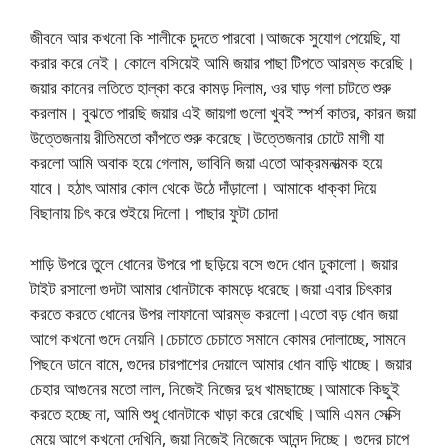
জীবনে আর কখনো কি শালীকে চুদতে পারবো।আজকে সুযোগ পেয়েছি, যা
করার করে নেই। কোলে বসিয়েই আমি জয়ার পাছা টিপতে আরম্ভ করেছি।
জয়ার কানের লতিতে হাল্কা করে কামড় দিলাম, ওর ঘাড় গলা চাটতে শুরু
করলাম। বুঝতে পারছি জয়ার এই জায়গা গুলো খুবই স্পর্শ কাতর, কারন জয়া
উত্তেজনায় রীতিমতো কাঁপতে শুরু করেছে।উত্তেজনার চোটে মাগী যা
করলো আমি অবাক হয়ে গেলাম, ভাবিনি জয়া এতো আক্রমনাত্মক হয়ে
যাবে। হঠাৎ আমার কোল থেকে উঠে দাঁড়ালো। আমাকে ধাক্কা দিয়ে
বিছানায় চিৎ করে শুইয়ে দিলো। পাছার ফুটা চোদা
শাড়ি উপরে তুলে ধোনের উপরে পা ছড়িয়ে বসে গুদে ধোন ঢুকালো। জয়ার
টাইট রসালো গুদটা আমার ধোনটাকে কামড়ে ধরেছে।জয়া এবার চিৎকার
করতে করতে ধোনের উপর লাফানো আরম্ভ করলো।এতো বড় ধোন জয়া
আগে কখনো গুদে নেয়নি।চেচাতে চেচাতে সমানে কোমর দোলাচ্ছে, সামনে
পিছনে ডানে বামে, গুদের চারপাশের দেয়ালে আমার ধোন বাড়ি খাচ্ছে। জয়ার
চেহার আগুনের মতো লাল, নিজেই নিজের দুধ খামছাচ্ছে।আমাকে কিছুই
করতে হচ্ছে না, আমি শুধু ধোনটাকে খাড়া করে রেখেছি।আমি এমন সেক্সি
মেয়ে আগে কখনো দেখিনি, জয়া নিজেই নিজেকে আনন্দ দিচ্ছে। গুদের চাপে