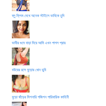
ব্লু ফ্লিম দেখে অনেক স্টাইলে ভাবিকে চুদি
ভাবীর গুদে বাড়া দিয়ে আমি এখন পাগল প্রায়
বউয়ের রসে বুড়োর ধোন ডুবি
বুড়ো ষাঁড়ের মিশনারি পজিশন পারিবারিক কাহিনী