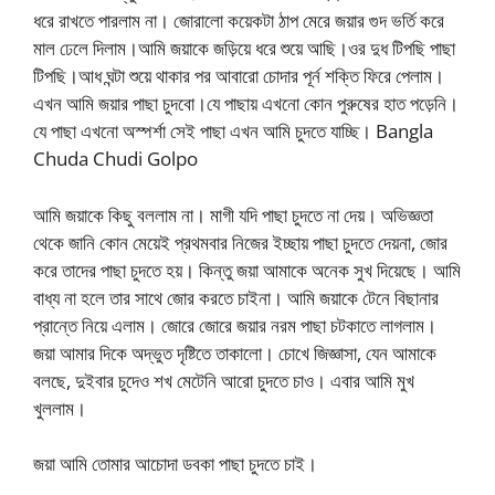
ধরে রাখতে পারলাম না। জোরালো কয়েকটা ঠাপ মেরে জয়ার গুদ ভর্তি করে
মাল ঢেলে দিলাম।আমি জয়াকে জড়িয়ে ধরে শুয়ে আছি।ওর দুধ টিপছি পাছা
টিপছি।আধ ঘন্টা শুয়ে থাকার পর আবারো চোদার পূর্ন শক্তি ফিরে পেলাম।
এখন আমি জয়ার পাছা চুদবো।যে পাছায় এখনো কোন পুরুষের হাত পড়েনি।
যে পাছা এখনো অস্পর্শা সেই পাছা এখন আমি চুদতে যাচ্ছি। Bangla
Chuda Chudi Golpo
আমি জয়াকে কিছু বললাম না। মাগী যদি পাছা চুদতে না দেয়। অভিজ্ঞতা
থেকে জানি কোন মেয়েই প্রথমবার নিজের ইচ্ছায় পাছা চুদতে দেয়না, জোর
করে তাদের পাছা চুদতে হয়। কিন্তু জয়া আমাকে অনেক সুখ দিয়েছে। আমি
বাধ্য না হলে তার সাথে জোর করতে চাইনা। আমি জয়াকে টেনে বিছানার
প্রান্তে নিয়ে এলাম। জোরে জোরে জয়ার নরম পাছা চটকাতে লাগলাম।
জয়া আমার দিকে অদ্ভুত দৃষ্টিতে তাকালো। চোখে জিজ্ঞাসা, যেন আমাকে
বলছে, দুইবার চুদেও শখ মেটেনি আরো চুদতে চাও। এবার আমি মুখ
খুললাম।
জয়া আমি তোমার আচোদা ডবকা পাছা চুদতে চাই।