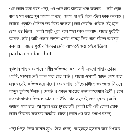
ওফ জয়ার ফর্সা নরম পাছা, ওর গুদে হাত চালানো শুরু করলাম। ছোট ছোট
বাল গুলো ধরতে খুব আরাম লাগছে।জয়ার পা দুই দিকে টেনে ফাক করলাম।
জয়াকে ড্রেসিং টেবিলে ভর দিতে বললাম।জয়া ড্রেসিং টেবিলে দুই হাত
রেখে ভর দিলো। আমি প্যান্ট খুলে বসে পাছা ফাক করলাম, পাছার ফুটোটা
অনেক ছোট।আমি পাছায় হাল্কা একটা কামড় দিয়ে পাছা চাটতে আরম্ভ
করলাম। পাছার ফুটোয় জিভের ছোঁয়া লাগতেই জয়া কেঁপে উঠলো।
pacha chodar choti
বুঝলাম পাছার ব্যাপারে মাগীর অভিজ্ঞতা কম।মাগী এখনো পাছায় চোদন
খায়নি, সমস্যা নেই আজ সারা রাত আছি। পাছায় এক্সপার্ট চোদন খেয়ে জয়া
এক রাতেই অভিজ্ঞ হয়ে যাবে। জয়ার পাছা চাটতে চাটাতে ওর গুদের ভিতরে
আঙ্গুল ঢুকিয়ে দিলাম। দেখছি ও চোদন খাওয়ার জন্য কতোখানি তৈরী। রসে
গুদ ভালোভাবে ভিজলে আমার ৮ ইঞ্চি ধোন সহজেই গুদে ঢুকবে।আমি
জয়াকে সারা রাত ধরে প্রান ভরে চুদতে চাই।আমি চাই এই চোদন হোক
জয়ার জীবনের সবচেয়ে স্মরনীয় চোদন।জয়ার গুদ রসে চপচপ করছে।
পাছা পিছন দিকে আমার মুখে ঠেসে ধরছে।আহহহহ ইসসস করে শিৎকার