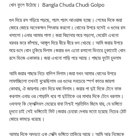
ধোন ফুলে উঠেছে। Bangla Chuda Chudi Golpo
গুদ দিয়ে রস গড়িয়ে পড়ছে, পচাৎ পচাৎ আওয়াজ হচ্ছে। শেষের দিকে জয়া
জোরে জোরে অনেকক্ষন শিৎকার করলো। ধোনের উপরে বসেই ও গুদের রস
খসালো।এবার আমার পালা। জয়া বিছানায় শুয়ে পড়লো, মেয়েটা এখনো
থরথর করে কাঁপছে, আঙ্গুল দিয়ে ধীরে ধীরে গুদ খেচছে। আমি জয়ার উপরে
শুয়ে গুদে ধোন ঢুকিয়ে দিলাম।জয়ার গুদ এতো রসালো ভিতরে ঢুকাতেই ধোন
রসে ভিজে একাকার। জয়া এখনো শাড়ি পরে আছে। পাছার ফুটো চুদলাম
আমি জয়ার পাছার নিচে বালিশ দিলাম।জয়া যখন আমার ধোনের উপরে
লাফাচ্ছিলো তখনই বুঝেছিলাম ওর গুদের সবচেয়ে স্পর্শ কাতর জায়গা
কোথায়, ঐ জায়গায় ধোন দিয়ে ঘষা দিলাম। জয়ার পা দুই দিকে টেনে ফাক
করলাম এবার ওর গোড়ালি ধরে পা দুইটাকে ওর মাথার দিকে টেনে ধরলাম।
ওফফফ্‌ কি ফ্লেক্সিবল মেয়েরে বাবা নিশ্চই প্রতিদিন জিমে যায়, যে ভঙ্গিতে
চুদতে চাই সেই ভঙ্গিতেই ফিট।জয়ার চেহারা দেখার মতো হয়েছে নিচের ঠোট
জোরে কামড়ে ধরেছে।
আমার দিকে অদ্ভুত এক সেক্সি ভঙ্গিতে তাকিয়ে আছে। আমি আর নিজেকে