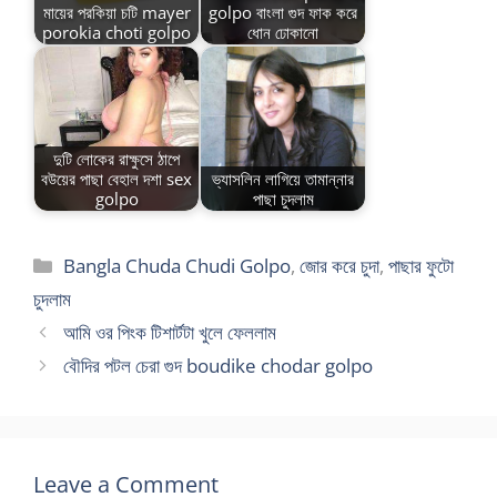
মায়ের পরকিয়া চটি mayer
golpo বাংলা গুদ ফাক করে
porokia choti golpo
ধোন ঢোকানো
দুটি লোকের রাক্ষুসে ঠাপে
বউয়ের পাছা বেহাল দশা sex
ভ্যাসলিন লাগিয়ে তামান্নার
golpo
পাছা চুদলাম
Categories
Bangla Chuda Chudi Golpo
,
জোর করে চুদা
,
পাছার ফুটো
চুদলাম
আমি ওর পিংক টিশার্টটা খুলে ফেললাম
বৌদির পটল চেরা গুদ boudike chodar golpo
Leave a Comment