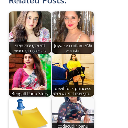
Related Posts:
বয়স্ক মাকে চুদলে কচি
Joya ke cudlam কঠিন
মেয়েকে চুদার সুযোগ দেয়
পোদ চোদা
devil fuck princess
Bengali Panu Story
রাক্ষস এর সাথে রাজকন্যার…
codacudir panu