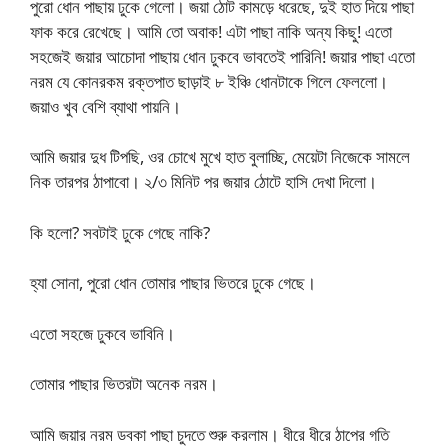
পুরো ধোন পাছায় ঢুকে গেলো। জয়া ঠোট কামড়ে ধরেছে, দুই হাত দিয়ে পাছা
ফাক করে রেখেছে। আমি তো অবাক! এটা পাছা নাকি অন্য কিছু! এতো
সহজেই জয়ার আচোদা পাছায় ধোন ঢুকবে ভাবতেই পারিনি! জয়ার পাছা এতো
নরম যে কোনরকম রক্তপাত ছাড়াই ৮ ইঞ্চি ধোনটাকে গিলে ফেললো।
জয়াও খুব বেশি ব্যাথা পায়নি।
আমি জয়ার দুধ টিপছি, ওর চোখে মুখে হাত বুলাচ্ছি, মেয়েটা নিজেকে সামলে
নিক তারপর ঠাপাবো। ২/৩ মিনিট পর জয়ার ঠোটে হাসি দেখা দিলো।
কি হলো? সবটাই ঢুকে গেছে নাকি?
হ্যা সোনা, পুরো ধোন তোমার পাছার ভিতরে ঢুকে গেছে।
এতো সহজে ঢুকবে ভাবিনি।
তোমার পাছার ভিতরটা অনেক নরম।
আমি জয়ার নরম ডবকা পাছা চুদতে শুরু করলাম। ধীরে ধীরে ঠাপের গতি