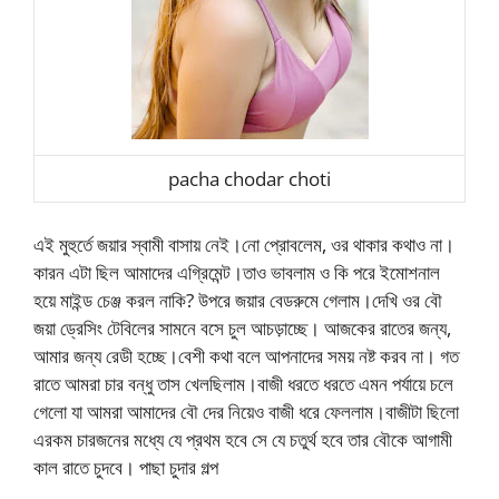
pacha chodar choti
এই মুহুর্তে জয়ার স্বামী বাসায় নেই।নো প্রোবলেম, ওর থাকার কথাও না।
কারন এটা ছিল আমাদের এগ্রিমেন্ট।তাও ভাবলাম ও কি পরে ইমোশনাল
হয়ে মাইন্ড চেঞ্জ করল নাকি? উপরে জয়ার বেডরুমে গেলাম।দেখি ওর বৌ
জয়া ড্রেসিং টেবিলের সামনে বসে চুল আচড়াচ্ছে। আজকের রাতের জন্য,
আমার জন্য রেডী হচ্ছে।বেশী কথা বলে আপনাদের সময় নষ্ট করব না। গত
রাতে আমরা চার বন্ধু তাস খেলছিলাম।বাজী ধরতে ধরতে এমন পর্যায়ে চলে
গেলো যা আমরা আমাদের বৌ দের নিয়েও বাজী ধরে ফেললাম।বাজীটা ছিলো
এরকম চারজনের মধ্যে যে প্রথম হবে সে যে চতুর্থ হবে তার বৌকে আগামী
কাল রাতে চুদবে। পাছা চুদার গল্প