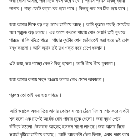
জয়া সোনা আমার, পাছাটাকে নরম করে রাখো। প্রথম প্রথম একটু ব্যাথা
লাগবে। পাছা ফেটে রক্ত বের হতে পারে। কিন্তু পরে সব ঠিক হয়ে যাবে।
জয়া আমার দিকে বড় বড় চোখে তাকিয়ে আছে। আমি বুঝতে পারছি মেয়েটার
মনে প্রচন্ড ঝড় চলছে। এর আগে কখনো পাছায় ধোন নেয়নি তাই বুঝতে
পারছে না কি ঘটতে পারে। পাছার ফুটোয় ধোন ছোঁয়াতেই জয়া ভয়ে দুই চোখ
বন্ধ করলো। আমি জ্যার দুই দুধ শক্ত করে চেপে ধরলাম।
এই জয়া, ভয় পাচ্ছো কেন? কিছু হবেনা। আমি ধীরে ধীরে ঢুকাবো।
জয়া আমার কথায় সহস অএয়ে আবার চোখ মেলে তাকালো।
প্রথম তো তাই ভয় ভয় লাগছে।
আমি জয়াকে অভয় দিয়ে আমার কোমর সামনে ঠেলে দিলাম।পচ করে একটা
শব্দ হলো এক চাপেই অর্ধেক ধোন পাছায় ঢুকে গেলো। জয়া ব্যথা পেয়ে
কঁকিয়ে উঠলো।উফফফ আহহহ ইসসস মাগো লাগছে।জয়া আমার দিকে
ভয়ার্ত দৃষ্টিতে তাকিয়ে রয়েছে। আমি আরেকটা ঠেলা দিলাম, এবার পচাৎ করে