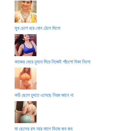
মুখ চেপে ধরে ধোন ঠেলে দিলো
কাজের মেয়ে চুদতে দিয়ে নিজেই পাঁচশো টাকা নিলো
কচি ছেলে চুদতে এসেছে নিয়ম জানে না
মা ছেলের রস আর মালে ভিজে জব জব