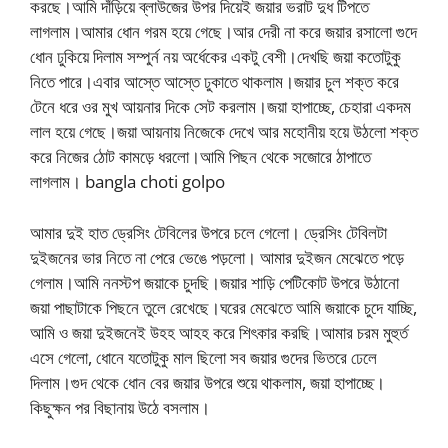
করছে।আমি দাঁড়িয়ে ব্লাউজের উপর দিয়েই জয়ার ভরাট দুধ টিপতে
লাগলাম।আমার ধোন গরম হয়ে গেছে।আর দেরী না করে জয়ার রসালো গুদে
ধোন ঢুকিয়ে দিলাম সম্পুর্ন নয় অর্ধেকের একটু বেশী।দেখছি জয়া কতোটুকু
নিতে পারে।এবার আস্তে আস্তে ঢুকাতে থাকলাম।জয়ার চুল শক্ত করে
টেনে ধরে ওর মুখ আয়নার দিকে সেট করলাম।জয়া হাপাচ্ছে, চেহারা একদম
লাল হয়ে গেছে।জয়া আয়নায় নিজেকে দেখে আর মহোনীয় হয়ে উঠলো শক্ত
করে নিজের ঠোট কামড়ে ধরলো।আমি পিছন থেকে সজোরে ঠাপাতে
লাগলাম। bangla choti golpo
আমার দুই হাত ড্রেসিং টেবিলের উপরে চলে গেলো। ড্রেসিং টেবিলটা
দুইজনের ভার নিতে না পেরে ভেঙে পড়লো। আমার দুইজন মেঝেতে পড়ে
গেলাম।আমি ননস্টপ জয়াকে চুদছি।জয়ার শাড়ি পেটিকোট উপরে উঠানো
জয়া পাছাটাকে পিছনে তুলে রেখেছে।ঘরের মেঝেতে আমি জয়াকে চুদে যাচ্ছি,
আমি ও জয়া দুইজনেই উহহ আহহ করে শিৎকার করছি।আমার চরম মুহুর্ত
এসে গেলো, ধোনে যতোটুকু মাল ছিলো সব জয়ার গুদের ভিতরে ঢেলে
দিলাম।গুদ থেকে ধোন বের জয়ার উপরে শুয়ে থাকলাম, জয়া হাপাচ্ছে।
কিছুক্ষন পর বিছানায় উঠে বসলাম।