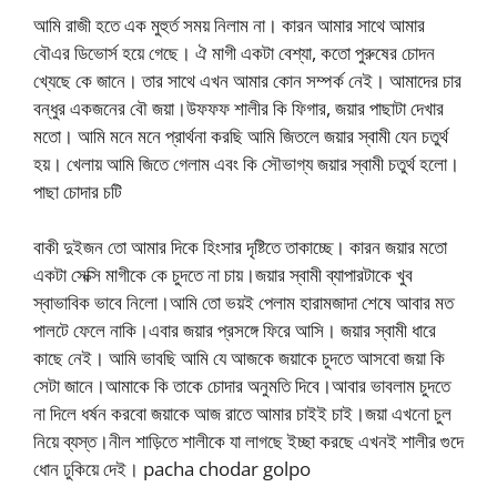
আমি রাজী হতে এক মুহুর্ত সময় নিলাম না। কারন আমার সাথে আমার
বৌএর ডিভোর্স হয়ে গেছে। ঐ মাগী একটা বেশ্যা, কতো পুরুষের চোদন
খ্যেছে কে জানে। তার সাথে এখন আমার কোন সম্পর্ক নেই। আমাদের চার
বন্ধুর একজনের বৌ জয়া।উফফফ শালীর কি ফিগার, জয়ার পাছাটা দেখার
মতো। আমি মনে মনে প্রার্থনা করছি আমি জিতলে জয়ার স্বামী যেন চতুর্থ
হয়। খেলায় আমি জিতে গেলাম এবং কি সৌভাগ্য জয়ার স্বামী চতুর্থ হলো।
পাছা চোদার চটি
বাকী দুইজন তো আমার দিকে হিংসার দৃষ্টিতে তাকাচ্ছে। কারন জয়ার মতো
একটা সেক্সি মাগীকে কে চুদতে না চায়।জয়ার স্বামী ব্যাপারটাকে খুব
স্বাভাবিক ভাবে নিলো।আমি তো ভয়ই পেলাম হারামজাদা শেষে আবার মত
পালটে ফেলে নাকি।এবার জয়ার প্রসঙ্গে ফিরে আসি। জয়ার স্বামী ধারে
কাছে নেই। আমি ভাবছি আমি যে আজকে জয়াকে চুদতে আসবো জয়া কি
সেটা জানে।আমাকে কি তাকে চোদার অনুমতি দিবে।আবার ভাবলাম চুদতে
না দিলে ধর্ষন করবো জয়াকে আজ রাতে আমার চাইই চাই।জয়া এখনো চুল
নিয়ে ব্যস্ত।নীল শাড়িতে শালীকে যা লাগছে ইচ্ছা করছে এখনই শালীর গুদে
ধোন ঢুকিয়ে দেই। pacha chodar golpo