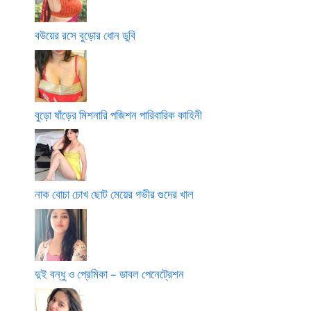
বউয়ের রসে বুড়োর ধোন ডুবি
বুড়ো ষাঁড়ের মিশনারি পজিশন পারিবারিক কাহিনী
নাক বোচা চোখ ছোট মেয়ের গভীর গুদের খাল
দুই বন্ধু ও প্রেমিকা – ডাবল পেনেট্রেশন