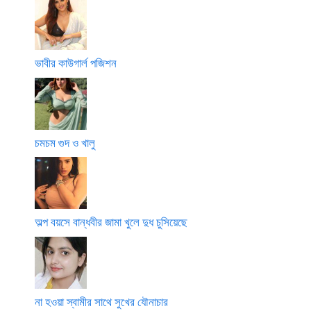
ভাবীর কাউগার্ল পজিশন
চমচম গুদ ও খালু
অল্প বয়সে বান্ধবীর জামা খুলে দুধ চুসিয়েছে
না হওয়া স্বামীর সাথে সুখের যৌনাচার