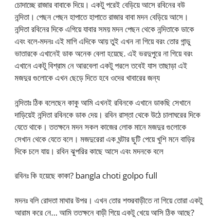
চোদাচ্ছে রাজার বাবাকে দিয়ে। একটু পরেই বেড়িয়ে আসে রবিনের বউ
নন্দিতা। পেছন পেছন হাপাতে হাপাতে রাজার বাবা মদন বেড়িয়ে আসে।
নন্দিতা রবিনের দিকে এগিয়ে যাবার সময় মদন পেছন থেকে নন্দিতাকে ডাকে
এবং বলে-মদনঃ এই মাগি এদিকে আয় তুই এখন না গিয়ে বরং তোর গান্ডু
ভাতারকে এখানেই ডাক অনেক বেলা হয়েছে. এই ভরদুপুরে না গিয়ে বরং
এখানে একটু বিশ্রাম নে আরবেলা একটু পরলে তবেই যাস তাছাড়া এই
মজদুর গুলোকে এখন ছেড়ে দিতে হবে ওদের খাবারের জন্য
নন্দিতাঃ ঠিক বলেছেন কাকু আমি এখনই রবিনকে এখানে ডাকছি সেখানে
দাড়িয়েই নন্দিতা রবিনকে ডাক দেয়। রবিন রাস্তা থেকে উঠে চালাঘরের দিকে
যেতে থাকে। ততক্ষনে মদন সকল কাজের লোক মানে মজদুর গুলোকে
সেখান থেকে যেতে বলে। মজদুরেরা এক ঘন্টার ছুটি পেয়ে খুশি মনে বাড়ির
দিকে চলে যায়। রবিন ঝুপরির কাছে আসে এবং মদনকে বলে
রবিনঃ কি হয়েছে কাকা? bangla choti golpo full
মদনঃ বলি রোদতা মাথার উপর। এখন তোর শশুরবাড়ীতে না গিয়ে তোরা একটু
আরাম করে নে… আমি ততক্ষনে বাড়ী গিয়ে একটু খেয়ে আসি ঠিক আছে?