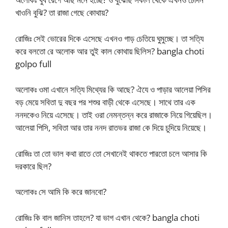
খাওনি বুঝি? তা রাজা গেছে কোথায়?
রোজিঃ সেই ভোরের দিকে এসেছে এখনও গাড় চেতিয়ে ঘুমুচ্ছে। তা সত্যি
করে বলতো রে অলোক আর তুই কাল কোথায় ছিলিস? bangla choti
golpo full
অলোকঃ ওমা এখানে সত্যি মিথ্যের কি আছে? ঐযে ও পাড়ার আলেয়া পিসির
বড় মেয়ে সবিতা দু বছর পর শশুর বাড়ী থেকে এসেছে। সাথে তার এক
ননদকেও নিয়ে এসেছে। তাই ওরা নেমন্তন্ন করে রাজাকে নিয়ে গিয়েছিল।
আলেয়া পিসি, সবিতা আর তার ননদ রাতভর রাজা কে দিয়ে চুদিয়ে নিয়েছে।
রোজিঃ তা তো ভাল কথা রাতে তো সেখানেই থাকতে পারতো চলে আসার কি
দরকারে ছিল?
অলোকঃ সে আমি কি করে জানবো?
রোজিঃ কি বাল জানিস তাহলে? যা ভাগ এখান থেকে? bangla choti