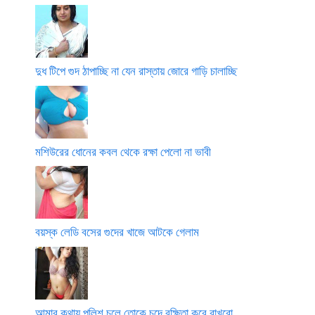
দুধ টিপে গুদ ঠাপাচ্ছি না যেন রাস্তায় জোরে গাড়ি চালাচ্ছি
মশিউরের ধোনের কবল থেকে রক্ষা পেলো না ভাবী
বয়স্ক লেডি বসের গুদের খাজে আটকে গেলাম
আমার কথায় পুলিশ চলে তোকে চুদে রক্ষিতা করে রাখবো