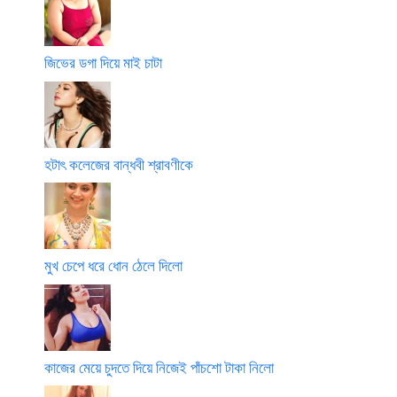
জিভের ডগা দিয়ে মাই চাটা
হটাৎ কলেজের বান্ধবী শ্রাবণীকে
মুখ চেপে ধরে ধোন ঠেলে দিলো
কাজের মেয়ে চুদতে দিয়ে নিজেই পাঁচশো টাকা নিলো