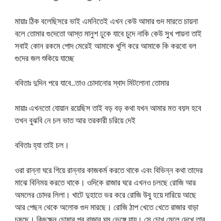
মায়াঃ ঠিক বলেছিসরে ভাই এমনিতেই এখন কেউ আমার গুদ মারতে চায়না
বলে তোমার গুদেতো আস্ত মানুশ ঢুকে যাবে চুদে নাকি কেউ সুখ পায়না তাই
সবাই কোন রকমে পোদ মেরেই আমাকে খুশি করে আমাকে কি করবো বল
গুদের জল শুকিয়ে যাচ্ছে
ববিতাঃ দুদিন পরে যাবে..তাও চোদানোর স্বাদ মিটলোনা তোমার
মায়াঃ এখনতো যোয়ান রয়েছিস তাই বড় বড় কথা যখন আমার মত বয়স হবে
তখন বুঝবি নে চল ভাত আর তরকারী চরিয়ে দেই
ববিতাঃ হ্যা তাই চল।
ওরা রান্না ঘরে গিয়ে রান্নার কাজকর্ম করতে থাকে এবং বিভিন্ন কথা তাদের
মাঝে বিনিময় করতে থাকে। ওদিকে রাজার ঘরে এখনও চলছে রোজি আর
অমলের চোদর লিলা। খাটে দুহাতে ভর করে রোজি উবু হয়ে দারিয়ে আছে
আর পেছন থেকে অলোক গুদ মারছে। রোজি ঠাপ খেতে খেতে রাজার বাড়া
চুষছে। কিছুক্ষন চোষার পর রাজার ঘুম ভেঙ্গে যায়। সে চোখ মেলে দেখে তার