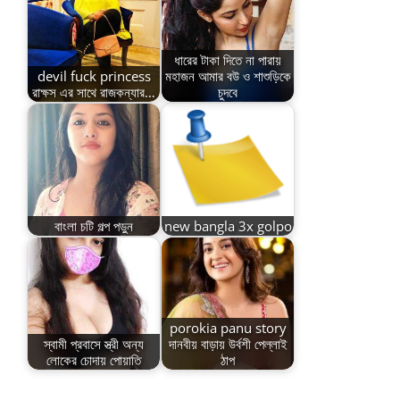
ধারের টাকা দিতে না পারায়
devil fuck princess
মহাজন আমার বউ ও শাশুড়িকে
রাক্ষস এর সাথে রাজকন্যার…
চুদবে
বাংলা চটি গল্প পড়ুন
new bangla 3x golpo
porokia panu story
স্বামী প্রবাসে স্ত্রী অন্য
দানবীয় বাড়ায় উর্বশী পেল্লাই
লোকের চোদায় পোয়াতি
ঠাপ