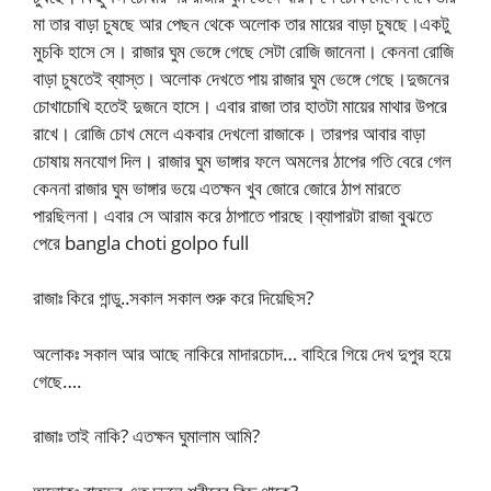
মা তার বাড়া চুষছে আর পেছন থেকে অলোক তার মায়ের বাড়া চুষছে।একটু
মুচকি হাসে সে। রাজার ঘুম ভেঙ্গে গেছে সেটা রোজি জানেনা। কেননা রোজি
বাড়া চুষতেই ব্যাস্ত। অলোক দেখতে পায় রাজার ঘুম ভেঙ্গে গেছে।দুজনের
চোখাচোখি হতেই দুজনে হাসে। এবার রাজা তার হাতটা মায়ের মাথার উপরে
রাখে। রোজি চোখ মেলে একবার দেখলো রাজাকে। তারপর আবার বাড়া
চোষায় মনযোগ দিল। রাজার ঘুম ভাঙ্গার ফলে অমলের ঠাপের গতি বেরে গেল
কেননা রাজার ঘুম ভাঙ্গার ভয়ে এতক্ষন খুব জোরে জোরে ঠাপ মারতে
পারছিলনা। এবার সে আরাম করে ঠাপাতে পারছে।ব্যাপারটা রাজা বুঝতে
পেরে bangla choti golpo full
রাজাঃ কিরে গান্ডু..সকাল সকাল শুরু করে দিয়েছিস?
অলোকঃ সকাল আর আছে নাকিরে মাদারচোদ… বাহিরে গিয়ে দেখ দুপুর হয়ে
গেছে….
রাজাঃ তাই নাকি? এতক্ষন ঘুমালাম আমি?