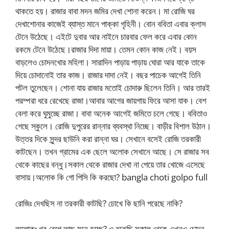
থাকতে হয়। রাজার বাবা মদন জমির দেখা শোনা করেন। মা রোজি ঘর
দেখাশোনার কাজেই ব্যাস্ত মানে পাক্কা গৃহিনী। বোন ববিতা এবার ক্লাস
টেনে উঠেছে। এইটে দুবার আর নাইনে চারবার ফেল করে এবার কোন
রকমে টেনে উঠেছে।রাজার দিদা মায়া। তেমন কোন কাজ নেই। বয়স
বাড়লেও চোদনখোর মহিলা। সারাদিন পাড়ায় পাড়ায় ঘোরা আর যাকে তাকে
দিয়ে চোদানোই তার কাজ। রাজার দাদা নেই। বছর পাচেক আগেই তিনি
পটল তুলেছেন। শোনা যায় রাজার মতোই চোদারু ছিলেন তিনি। আর তারই
পরম্পরা ধরে রেখেছে রাজা।আবার আগের জায়গায় ফিরে আসা যাক। বেশ
বেলা করে ঘুমুচ্ছে রাজা। বাবা অনেক আগেই জমিতে চলে গেছে। ববিতাও
গেছে স্কুলে। রোজি দুপুরের রান্নার ব্যবস্থা নিচ্ছে। বাড়ীর বিশাল উঠান।
উত্তর দিকে সুন্দর ছাউনি করা রান্না ঘর। সেখানে বসেই রোজি তরকারী
কাটছেন। তখন গ্রামের এক ছেলে অলোক সেখানে আছে। সে রাজার সব
থেকে কাছের বন্ধু।সকাল থেকে রাজার দেখা না পেয়ে তার খোজে এসেছে
বাসায়।অলোক কি গো পিসি কি করছো? bangla choti golpo full
রোজিঃ দেখছিস না তরকারী কাটছি? চোখে কি ছানি পরেছে নাকি?
অলোকঃ খুব রেগে আছ মনে হচ্ছে? ও বুঝেছি সকাল থেকে এখনও চোদন