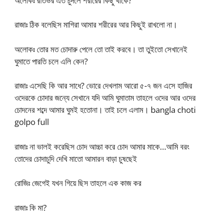
অলোকঃ রাতভর এত চুদলে শরীরের কিছু থাকে?
রাজাঃ ঠিক বলেছিস মাগিরা আমার শরীরের আর কিছুই রাখলো না।
অলোকঃ তোর মত চোদারু পেলে তো তাই করবে। তা তুইতো সেখানেই
ঘুমাতে পারতি চলে এলি কেন?
রাজাঃ এসেছি কি আর সাধে? ভোরে দেখলাম আরো ৫-৭ জন এসে হাজির
ওদেরকে চোদার জন্যে সেখানে যদি আমি ঘুমাতাম তাহলে ওদের আর ওদের
চোদনের শব্দে আমার ঘুমই হতোনা। তাই চলে এলাম। bangla choti
golpo full
রাজাঃ না ভালই করেছিস চোদ আচ্চা করে চোদ আমার মাকে…আমি বরং
তোদের চোদাচুদি দেখি মাতো আমারন বাড়া চুষছেই
রোজিঃ জেগেই যখন গিয়ে ছিস তাহলে এক কাজ কর
রাজাঃ কি মা?