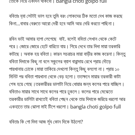
তোকে নিয়ে একদিন থাকবো। bangla choti golpo full
ববিতাঃ হ্যা সেটাই ভাল হবে তুমি বরং লোকদের ঠিক মতো দেখ কাজ করছে
কিনা…বাবার বেরুতে আরো দেরী হবে আমি আর দেরি করতে পাছিনা।
রবিন ভাই আমার হাগা লেগেছে যাই. বলেই ববিতা সেখান থেকে কেটে
পরে। জোরে জোরে হেটে বারিতে যায়। গিয়ে দেখে তার দিদা মায়া তরকারি
কাটছে। অবাক হয় ববিতা। কারন সচরাচর মায়া বাড়ীর কাজ করেনা। কিন্তু
ববিতা দিদাকে কিছু না বলে স্কুলের ব্যাগ বারান্দায় রেখে প্রায় দৌড়ে
পায়খানায় ঢোকে।মায়া তাকিয়ে দেখলো কিন্তু কিছু বললো না। প্রায় ১০
মিনিট পর ববিতা পায়খানা থেকে বেড় হলো। ততক্ষনে মায়ার তরকারী কাটা
শেষ হয়ে গেছে।তরকারীরর ডালাটা নিয়ে ধোয়ার জন্য কলের পারে যাচ্ছিল।
ববিতাও মায়ার সাথে সাথে কলের পারে ঢুকলে। কলের পারে মেঝেতে
তরকারীর ডালিটা রাখতেই ববিতা পেছন থেকে তার দিদাকে জরিয়ে ধরলো আর
একহাতে তার ঝোলা মাই টিপে ধরলো। bangla choti golpo full
ববিতাঃ কি গো দিদা আজ র্সূয কোন দিকে উঠলো?