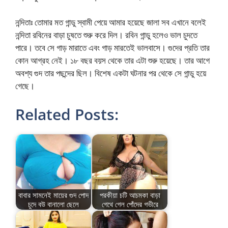
নন্দিতাঃ তোমার মত গান্ডু স্বামী পেয়ে আমার হয়েছে জালা সব এখানে বলেই
নন্দিতা রবিনের বাড়া চুষতে শুরু করে দিল। রবিন গান্ডু হলেও ভাল চুদতে
পারে। তবে সে গাড় মারাতে এবং গাড় মারতেই ভালবাসে। গুদের প্রতি তার
কোন আগ্রহ নেই। ১৮ বছর বয়স থেকে তার এটা শুরু হয়েছে। তার আগে
অবশ্য গুদ তার পছন্দের ছিল। বিশেষ একটা ঘটনার পর থেকে সে গান্ডু হয়ে
গেছে।
Related Posts:
বাবার সামনেই মায়ের গুদ পোদ
পরকীয়া চটি আচমকা বাড়া
চুদে বউ বানালো ছেলে
গেথে গেল পোঁদের গভীরে