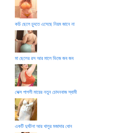
কচি ছেলে চুদতে এসেছে নিয়ম জানে না
মা ছেলের রস আর মালে ভিজে জব জব
সেক্স পাগলী মায়ের নতুন চোদনবাজ স্বামী
একটি দুর্ঘটনা আর খালুর মজাদার ধোন