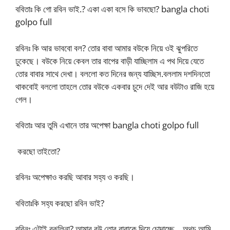
ববিতাঃ কি গো রবিন ভাই.? একা একা বসে কি ভাবছো? bangla choti
golpo full
রবিনঃ কি আর ভাববো বল? তোর বাবা আমার বউকে নিয়ে ওই ঝুপরিতে
ঢুকেছে। বউকে নিয়ে কেবল তার বাপের বাড়ী যাচ্ছিলাম এ পথ দিয়ে যেতে
তোর বাবার সাথে দেখা। বললো কত দিনের জন্য যাচ্ছিস.বললাম দশদিনতো
থাকবোই বললো তাহলে তোর বউকে একবার চুদে দেই আর বউটাও রাজি হয়ে
গেল।
ববিতাঃ আর তুমি এখানে তার অপেক্ষা bangla choti golpo full
করছো তাইতো?
রবিনঃ অপেক্ষাও করছি আবার সহ্য ও করছি।
ববিতাঃকি সহ্য করছো রবিন ভাই?
রবিনঃ এটাই বুঝলিনা? আমার বউ তোর বাবাকে দিয়ে চোদাচ্ছে… অথচ আমি