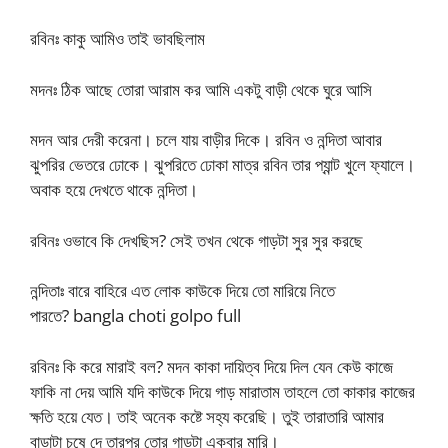
রবিনঃ কাকু আমিও তাই ভাবছিলাম
মদনঃ ঠিক আছে তোরা আরাম কর আমি একটু বাড়ী থেকে ঘুরে আসি
মদন আর দেরী করেনা। চলে যায় বাড়ীর দিকে। রবিন ও নন্দিতা আবার
ঝুপরির ভেতরে ঢোকে। ঝুপরিতে ঢোকা মাত্র রবিন তার প্যান্ট খুলে ফ্যালে।
অবাক হয়ে দেখতে থাকে নন্দিতা।
রবিনঃ ওভাবে কি দেখছিস? সেই তখন থেকে গাড়টা সুর সুর করছে
নন্দিতাঃ বারে বাহিরে এত লোক কাউকে দিয়ে তো মারিয়ে নিতে
পারতে? bangla choti golpo full
রবিনঃ কি করে মারাই বল? মদন কাকা দায়িত্ব দিয়ে দিল যেন কেউ কাজে
ফাকি না দেয় আমি যদি কাউকে দিয়ে গাড় মারাতাম তাহলে তো কাকার কাজের
ক্ষতি হয়ে যেত। তাই অনেক কষ্টে সহ্য করেছি। তুই তারাতারি আমার
বাড়াটা চুষে দে তারপর তোর গাড়টা একবার মারি।