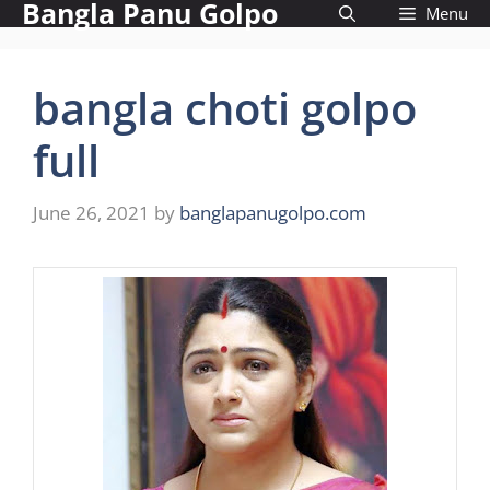
Bangla Panu Golpo
Skip
Menu
to
content
bangla choti golpo
full
June 26, 2021
by
banglapanugolpo.com