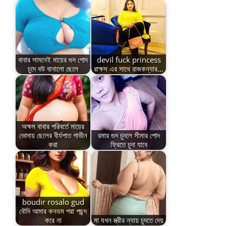
বাবার সামনেই মায়ের গুদ পোদ
devil fuck princess
চুদে বউ বানালো ছেলে
রাক্ষস এর সাথে রাজকন্যার…
অক্ষম বাবার পরিবর্তে মায়ের
ভোদায় ছেলের বীর্যপাত গাভীন
রমার গুদ চুদলে সীমার পোদ
করা
ফ্রিতে চুদা যাবে
boudir rosalo gud
বৌদি আমার কনডম পরা পছন্দ
করে না
মা যখন স্ত্রীর ন্যায় চুদতে দেয়