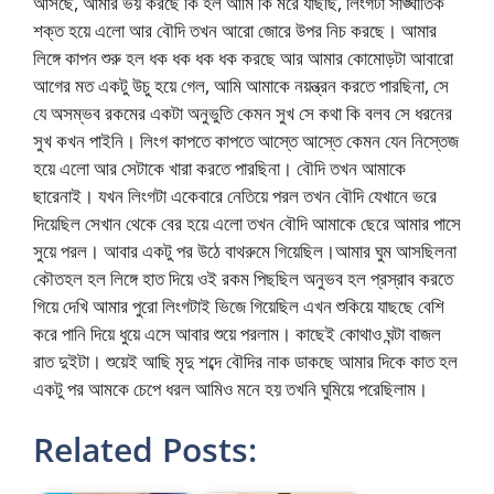
আসছে, আমার ভয় করছে কি হল আমি কি মরে যাছছি, লিংগটা সাঙ্ঘাতিক
শক্ত হয়ে এলো আর বৌদি তখন আরো জোরে উপর নিচ করছে। আমার
লিঙ্গে কাপন শুরু হল ধক ধক ধক ধক করছে আর আমার কোমোড়টা আবারো
আগের মত একটু উচু হয়ে গেল, আমি আমাকে নয়ন্ত্রন করতে পারছিনা, সে
যে অসম্ভব রকমের একটা অনুভুতি কেমন সুখ সে কথা কি বলব সে ধরনের
সুখ কখন পাইনি। লিংগ কাপতে কাপতে আস্তে আস্তে কেমন যেন নিস্তেজ
হয়ে এলো আর সেটাকে খারা করতে পারছিনা। বৌদি তখন আমাকে
ছারেনাই। যখন লিংগটা একেবারে নেতিয়ে পরল তখন বৌদি যেখানে ভরে
দিয়েছিল সেখান থেকে বের হয়ে এলো তখন বৌদি আমাকে ছেরে আমার পাসে
সুয়ে পরল। আবার একটু পর উঠে বাথরুমে গিয়েছিল।আমার ঘুম আসছিলনা
কৌতহল হল লিঙ্গে হাত দিয়ে ওই রকম পিছছিল অনুভব হল প্রস্রাব করতে
গিয়ে দেখি আমার পুরো লিংগটাই ভিজে গিয়েছিল এখন শুকিয়ে যাছছে বেশি
করে পানি দিয়ে ধুয়ে এসে আবার শুয়ে পরলাম। কাছেই কোথাও ঘন্টা বাজল
রাত দুইটা। শুয়েই আছি মৃদু শব্দে বৌদির নাক ডাকছে আমার দিকে কাত হল
একটু পর আমকে চেপে ধরল আমিও মনে হয় তখনি ঘুমিয়ে পরেছিলাম।
Related Posts: