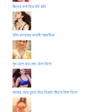
জিভের ডগা দিয়ে মাই চাটা
হটাৎ কলেজের বান্ধবী শ্রাবণীকে
মুখ চেপে ধরে ধোন ঠেলে দিলো
কাজের মেয়ে চুদতে দিয়ে নিজেই পাঁচশো টাকা নিলো