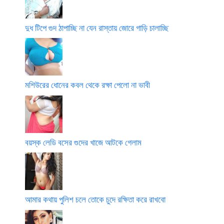
দুধ টিপে গুদ ঠাপাচ্ছি না যেন রাস্তায় জোরে গাড়ি চালাচ্ছি
মশিউরের ধোনের কবল থেকে রক্ষা পেলো না ভাবী
বয়স্ক লেডি বসের গুদের খাজে আটকে গেলাম
আমার কথায় পুলিশ চলে তোকে চুদে রক্ষিতা করে রাখবো