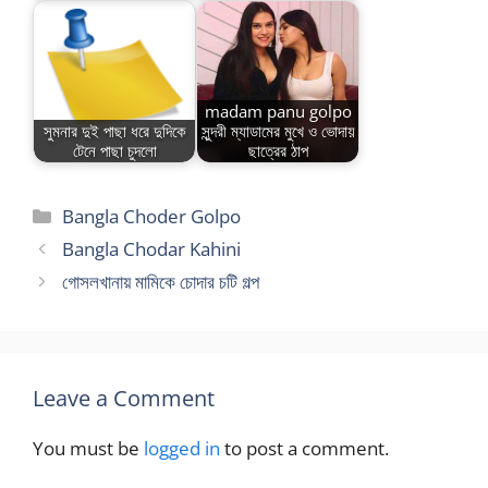
madam panu golpo
সুমনার দুই পাছা ধরে দুদিকে
সুন্দরী ম্যাডামের মুখে ও ভোদায়
টেনে পাছা চুদলো
ছাত্রের ঠাপ
Categories
Bangla Choder Golpo
Bangla Chodar Kahini
গোসলখানায় মামিকে চোদার চটি গল্প
Leave a Comment
You must be
logged in
to post a comment.