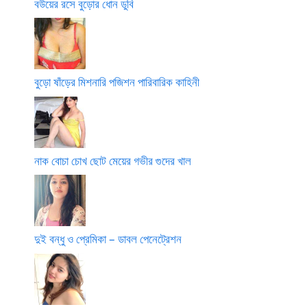
বউয়ের রসে বুড়োর ধোন ডুবি
বুড়ো ষাঁড়ের মিশনারি পজিশন পারিবারিক কাহিনী
নাক বোচা চোখ ছোট মেয়ের গভীর গুদের খাল
দুই বন্ধু ও প্রেমিকা – ডাবল পেনেট্রেশন