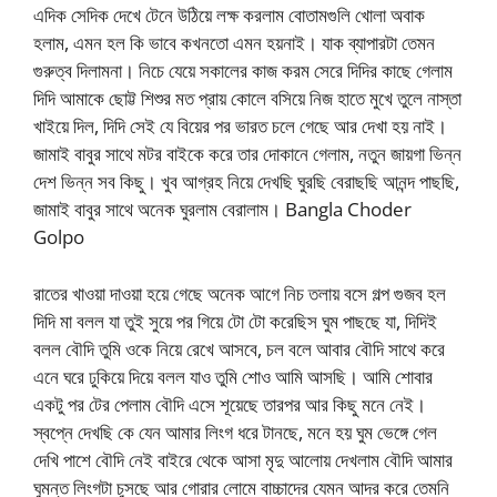
এদিক সেদিক দেখে টেনে উঠিয়ে লক্ষ করলাম বোতামগুলি খোলা অবাক
হলাম, এমন হল কি ভাবে কখনতো এমন হয়নাই। যাক ব্যাপারটা তেমন
গুরুত্ব দিলামনা। নিচে যেয়ে সকালের কাজ করম সেরে দিদির কাছে গেলাম
দিদি আমাকে ছোট্ট শিশুর মত প্রায় কোলে বসিয়ে নিজ হাতে মুখে তুলে নাস্তা
খাইয়ে দিল, দিদি সেই যে বিয়ের পর ভারত চলে গেছে আর দেখা হয় নাই।
জামাই বাবুর সাথে মটর বাইকে করে তার দোকানে গেলাম, নতুন জায়গা ভিন্ন
দেশ ভিন্ন সব কিছু। খুব আগ্রহ নিয়ে দেখছি ঘুরছি বেরাছছি আনন্দ পাছছি,
জামাই বাবুর সাথে অনেক ঘুরলাম বেরালাম। Bangla Choder
Golpo
রাতের খাওয়া দাওয়া হয়ে গেছে অনেক আগে নিচ তলায় বসে গল্প গুজব হল
দিদি মা বলল যা তুই সুয়ে পর গিয়ে টো টো করেছিস ঘুম পাছছে যা, দিদিই
বলল বৌদি তুমি ওকে নিয়ে রেখে আসবে, চল বলে আবার বৌদি সাথে করে
এনে ঘরে ঢুকিয়ে দিয়ে বলল যাও তুমি শোও আমি আসছি। আমি শোবার
একটু পর টের পেলাম বৌদি এসে শূয়েছে তারপর আর কিছু মনে নেই।
স্বপ্নে দেখছি কে যেন আমার লিংগ ধরে টানছে, মনে হয় ঘুম ভেঙ্গে গেল
দেখি পাশে বৌদি নেই বাইরে থেকে আসা মৃদু আলোয় দেখলাম বৌদি আমার
ঘুমন্ত লিংগটা চুসছে আর গোরার লোমে বাচ্চাদের যেমন আদর করে তেমনি