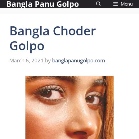
Bangla Panu Golpo
Skip
Menu
to
content
Bangla Choder
Golpo
March 6, 2021
by
banglapanugolpo.com