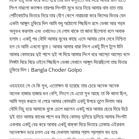
লিংগ নারলো কতক্ষন তারপর লিংগটা মুখে ভরে নিয়ে আমার বাম হাত তার
পেটিকোটের ভিতরে নিয়ে তার যৌণ কেশে নারাচারা করে কিসের ভিতর যেন
একটা আঙ্গুল ঢুকিয়ে দিল আমি শুধু আঠালো পিছছিল রসে ভেজা আর গড়ম
অনুভব করলাম এবং ওখানেও যে লোম থাকে তা জানা ছিলোনা বলে অবাক
হলাম। একটু পর বৌদি আমার মুখের কাছে এসে আমার চোখ দেখে নিশ্চিত
হল যে আমি এখনো ঘুমে। আবার আমার খারা লিংগ একটু টিপে টুপে উনি
আমার কোমরের দুই পাশে দুই পা দিয়ে আমার লিংগ ধরে আস্তে আস্তে বসে
লিঙ্গটা ধিরে ধিরে ওইযে পিছছিল ভেজা যেখানে আঙ্গুল দিয়েছিলো তার ভিতর
ঢুকিয়ে দিল। Bangla Choder Golpo
ওহহহহহ সে যে কি সুখ, এতোক্ষন যা হয়েছে তার চেয়ে অনেক অনেক
অনেক হাজার হাজার গুন বেশি, লিংগে যে এতো সুখ আছে তা কি জানা ছিল,
আমি সহ্য করতে না পেরে আমার কোমরটা একটু উপরে তুলে দিলাম আর
বৌদি নিচু হয়ে আমাকে বুকে চেপে ধরলেন একটু পরে আবার ছেরে দিয়ে উঠে
দুই হাত আমার কাধের পাশে ভর দিয়ে কোমড় দুলিয়ে দুলিয়ে আমার লিংগটা
একবার একটু বের করে আবার একটু ধাক্কা দিয়ে ভিতরে ঢোকায় এইরকম
অনেকক্ষন ভরে চলল এর পর দেখলাম আমার শ্বাস প্রশ্বাস ঘন হয়ে