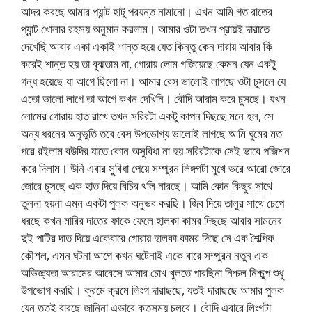
আদর করছে আমার প্যান্ট হাটু পরযন্ত নামানো। এখন আমি গত রাতের
প্যান্ট খোলার রহসয় অনুমান করলাম। আমার ওটা তখন প্রায়ই দারাতে
দেখেছি আবার একা একাই শান্ত হয়ে যেত কিন্তু কেন দারায় আবার কি
করেই শান্ত হয় তা বুঝতাম না, গোরায় লোম গজিয়েছে কেমন যেন একটু
গন্ধ হয়েছে যা আগে ছিলো না। আমার বেস ভালোই লাগছে ওটা চুসলে যে
এতো ভালো লাগে তা আগে কখন দেখিনি। বৌদি আরাম করে চুসছে। যখন
লোমের গোরায় হাত রাখে তখন সরিরটা একটু কাপন দিছছে মনে হল, সে
অন্য ধরনের অনুভুতি তবে বেস উপভোগ্য ভালোই লাগছে আমি ঘুমের মত
পরে রইলাম বউদির যাতে কোন অসুবিধা না হয় সরিরটাকে সেই ভাবে পজিশন
করে দিলাম। উনি এবার সুবিধা পেয়ে সম্পুরন লিঙ্গগটা মুখে ভরে আরো জোরে
জোরে চুসছে এক হাত দিয়ে বিচির থলি নারছে। আমি কোন কিছুর সাথে
তুলনা হয়না এমন একটা পুলক অনুভব করছি। জিব দিয়ে তালুর সাথে চেপে
ধরছে কখন মারির দাতের ফাকে ফেলে হালকা কামর দিছছে আবার সামনের
দুই পাটির দাত দিয়ে একেবারে গোরায় হালকা কামর দিছে সে এক শৈল্পিক
কৌশল, এমন ঘটনা আগে কখন ঘটেনাই একে বারে সম্পুরন নতুন এক
অভিজ্ঞ্যতা আরামের আবেসে আমার চোখ খুলতে পারছিনা নিশ্চল নিশ্চুপ শুধু
উপভোগ করছি। ক্রমে ক্রমে লিংগ দারাছছে, যতই দারাছছে আমার পুলক
যেন ততই বারছে জানিনা এভাবে কতসময় চলবে। বৌদি এবারে লিংগটা