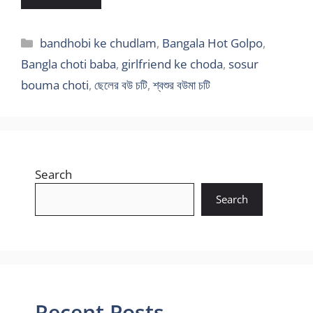
Categories
bandhobi ke chudlam
,
Bangala Hot Golpo
,
Bangla choti baba
,
girlfriend ke choda
,
sosur
bouma choti
,
ছেলের বউ চটি
,
শ্বশুর বউমা চটি
Search
Search
Recent Posts