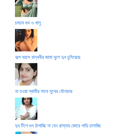
চমচম গুদ ও খালু
অল্প বয়সে বান্ধবীর জামা খুলে দুধ চুসিয়েছে
না হওয়া স্বামীর সাথে সুখের যৌনাচার
দুধ টিপে গুদ ঠাপাচ্ছি না যেন রাস্তায় জোরে গাড়ি চালাচ্ছি