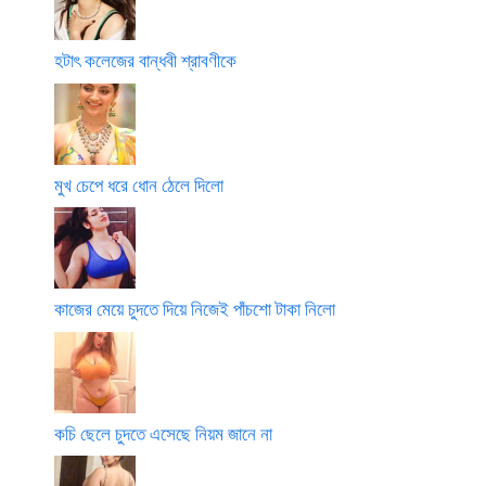
হটাৎ কলেজের বান্ধবী শ্রাবণীকে
মুখ চেপে ধরে ধোন ঠেলে দিলো
কাজের মেয়ে চুদতে দিয়ে নিজেই পাঁচশো টাকা নিলো
কচি ছেলে চুদতে এসেছে নিয়ম জানে না