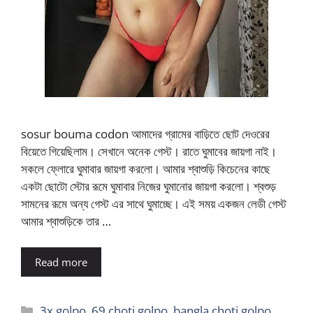
sosur bouma codon আমাদের গ্রামের বাড়িতে ছোট দেওরের
বিয়েতে গিয়েছিলাম। সেখানে অনেক গেস্ট। রাতে ঘুমাবের জায়গা নাই।
সকলে ফ্লোরে ঘুমাবার জায়গা করলো। আমার শ্বাশুড়ি কিচেনের কাছে
একটা ছোটো স্টোর রূমে ঘুমাবার নিজের ঘুমানোর জায়গা করলো। শ্বশুড়
সামনের রূমে অন্য গেস্ট এর সাথে ঘুমাচ্ছে। এই সময় একজন লেডী গেস্ট
আমার শ্বাশুড়িকে তার …
Read more
Categories
3x golpo
,
69 choti golpo
,
bangla choti golpo