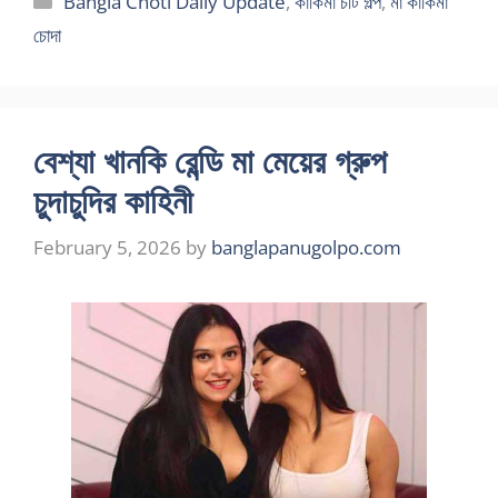
Bangla Choti Daily Update
,
কাকিমা চটি গল্প
,
মা কাকিমা
চোদা
বেশ্যা খানকি রেন্ডি মা মেয়ের গ্রুপ
চুদাচুদির কাহিনী
February 5, 2026
by
banglapanugolpo.com