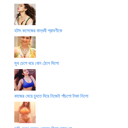
হটাৎ কলেজের বান্ধবী শ্রাবণীকে
মুখ চেপে ধরে ধোন ঠেলে দিলো
কাজের মেয়ে চুদতে দিয়ে নিজেই পাঁচশো টাকা নিলো