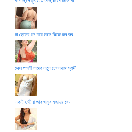
কচি ছেলে চুদতে এসেছে নিয়ম জানে না
মা ছেলের রস আর মালে ভিজে জব জব
সেক্স পাগলী মায়ের নতুন চোদনবাজ স্বামী
একটি দুর্ঘটনা আর খালুর মজাদার ধোন