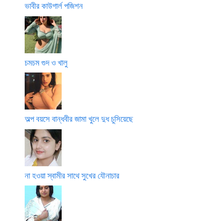
ভাবীর কাউগার্ল পজিশন
চমচম গুদ ও খালু
অল্প বয়সে বান্ধবীর জামা খুলে দুধ চুসিয়েছে
না হওয়া স্বামীর সাথে সুখের যৌনাচার