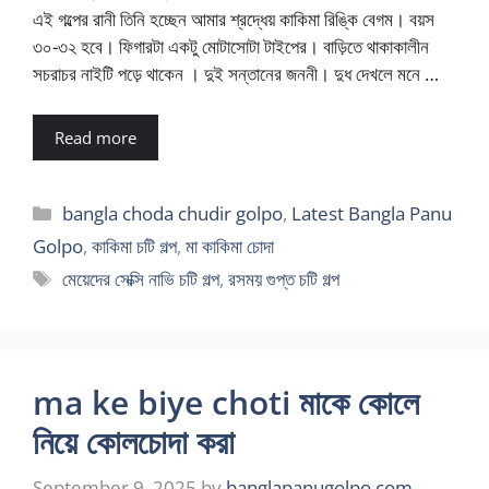
এই গল্পের রানী তিনি হচ্ছেন আমার শ্রদ্ধেয় কাকিমা রিঙ্কি বেগম। বয়স
৩০-৩২ হবে। ফিগারটা একটু মোটাসোটা টাইপের। বাড়িতে থাকাকালীন
সচরাচর নাইটি পড়ে থাকেন । দুই সন্তানের জননী। দুধ দেখলে মনে …
Read more
Categories
bangla choda chudir golpo
,
Latest Bangla Panu
Golpo
,
কাকিমা চটি গল্প
,
মা কাকিমা চোদা
Tags
মেয়েদের সেক্সি নাভি চটি গল্প
,
রসময় গুপ্ত চটি গল্প
ma ke biye choti মাকে কোলে
নিয়ে কোলচোদা করা
September 9, 2025
by
banglapanugolpo.com