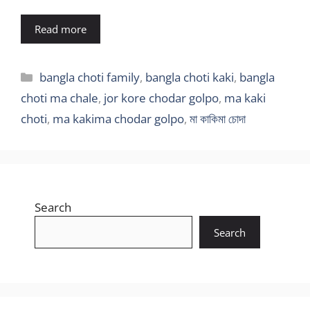
Read more
Categories
bangla choti family
,
bangla choti kaki
,
bangla
choti ma chale
,
jor kore chodar golpo
,
ma kaki
choti
,
ma kakima chodar golpo
,
মা কাকিমা চোদা
Search
Search