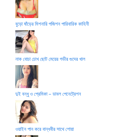
বুড়ো ষাঁড়ের মিশনারি পজিশন পারিবারিক কাহিনী
নাক বোচা চোখ ছোট মেয়ের গভীর গুদের খাল
দুই বন্ধু ও প্রেমিকা – ডাবল পেনেট্রেশন
ওয়াইন পান করে বান্ধবীর সাথে শোয়া