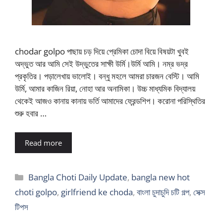
chodar golpo পাছায় চড় দিয়ে প্রেমিকা চোদা বিয়ে বিষয়টা খুবই
অদ্ভুত আর আমি সেই উদ্ভুতের সাক্ষী উর্মি।উর্মি আমি। নম্র ভদ্র
প্রকৃতির। পড়ালেখায় ভালোই। বন্ধু মহলে আমরা চারজন বেস্টি। আমি
উর্মি, আমার কাজিন রিয়া, নোহা আর অনামিকা। উচ্চ মাধ্যমিক বিদ্যালয়
থেকেই আজও কানায় কানায় ভর্তি আমাদের ফ্রেন্ডশিপ। করোনা পরিস্থিতির
শুরু হবার …
Read more
Categories
Bangla Choti Daily Update
,
bangla new hot
choti golpo
,
girlfriend ke choda
,
বাংলা চুদাচুদি চটি গল্প
,
সেক্স
টিপস