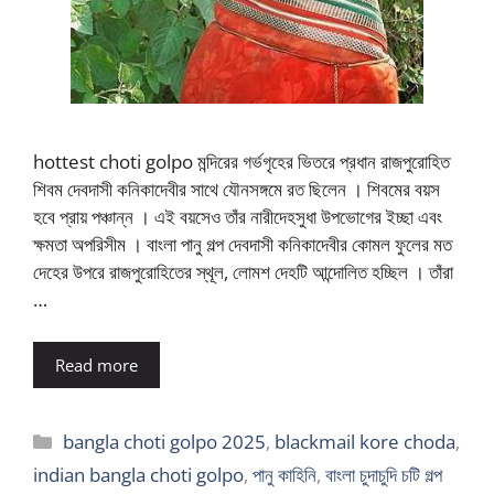
hottest choti golpo মন্দিরের গর্ভগৃহের ভিতরে প্রধান রাজপুরোহিত
শিবম দেবদাসী কনিকাদেবীর সাথে যৌনসঙ্গমে রত ছিলেন । শিবমের বয়স
হবে প্রায় পঞ্চান্ন । এই বয়সেও তাঁর নারীদেহসুধা উপভোগের ইচ্ছা এবং
ক্ষমতা অপরিসীম । বাংলা পানু গল্প দেবদাসী কনিকাদেবীর কোমল ফুলের মত
দেহের উপরে রাজপুরোহিতের স্থূল, লোমশ দেহটি আন্দোলিত হচ্ছিল । তাঁরা
…
Read more
Categories
bangla choti golpo 2025
,
blackmail kore choda
,
indian bangla choti golpo
,
পানু কাহিনি
,
বাংলা চুদাচুদি চটি গল্প