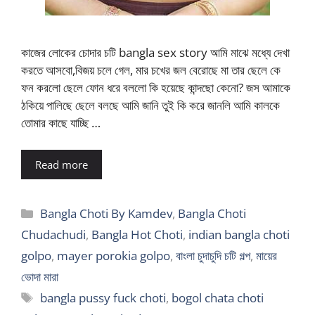
কাজের লোকের চোদার চটি bangla sex story আমি মাঝে মধ্যে দেখা
করতে আসবো,বিজয় চলে গেল, মার চখের জল বেরোছে মা তার ছেলে কে
ফন করলো ছেলে ফোন ধরে বললো কি হয়েছে কান্দছো কেনো? জস আমাকে
ঠকিয়ে পালিছে ছেলে বলছে আমি জানি তুই কি করে জানলি আমি কালকে
তোমার কাছে যাচ্ছি …
Read more
Categories
Bangla Choti By Kamdev
,
Bangla Choti
Chudachudi
,
Bangla Hot Choti
,
indian bangla choti
golpo
,
mayer porokia golpo
,
বাংলা চুদাচুদি চটি গল্প
,
মায়ের
ভোদা মারা
Tags
bangla pussy fuck choti
,
bogol chata choti