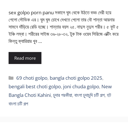
sex golpo porn panu সকালে ঘুম থেকে উঠতে বড্ড দেরী হয়ে
গেলো সৌভিক এর। ঘুম ঘুম চোখে দেখতে পেলো তার বৌ শান্তা আয়নার
সামনে দাঁড়িয়ে রেডি হচ্ছে। শান্তার বয়স ২৫. নাদুস নুদুস শরীর। ৫ ফুট ৫
ইঞ্চি লম্বা। শরীরের সাইজ ৩৬-২৮-৩২. টুক টাক ওয়েব সিরিজে এক্টিং করে
কিন্তু ক্যারিয়ার খুব …
Read more
Categories
69 choti golpo
,
bangla choti golpo 2025
,
bengali best choti golpo
,
joni chuda golpo
,
New
Bangla Choti Kahini
,
চুদার পরকীয়া
,
বাংলা চুদাচুদি চটি গল্প
,
হট
বাংলা চটি গল্প