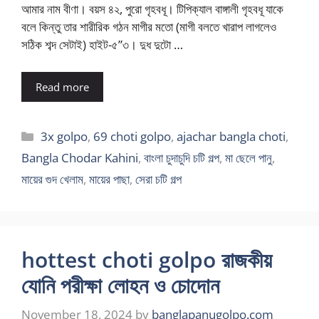
আমার নাম বীণা। বয়স ৪২, পুরো গৃহবধূ। টিপিক্যাল বাঙ্গালী গৃহবধূ যাকে
বলে কিন্তু তার শারীরিক গঠন মাগীর মতো (মাগী বলতে খারাপ লাগলেও
সঠিক শব্দ সেটাই) হাইট-৫”৩। দুধ দুটো …
Read more
Categories
3x golpo
,
69 choti golpo
,
ajachar bangla choti
,
Bangla Chodar Kahini
,
বাংলা চুদাচুদি চটি গল্প
,
মা ছেলে পানু
,
মায়ের গুদ খেলাম
,
মায়ের পাছা
,
সেরা চটি গল্প
hottest choti golpo রাজকীয়
যোনি পরীক্ষা লোহন ও চোদোন
November 18, 2024
by
banglapanugolpo.com