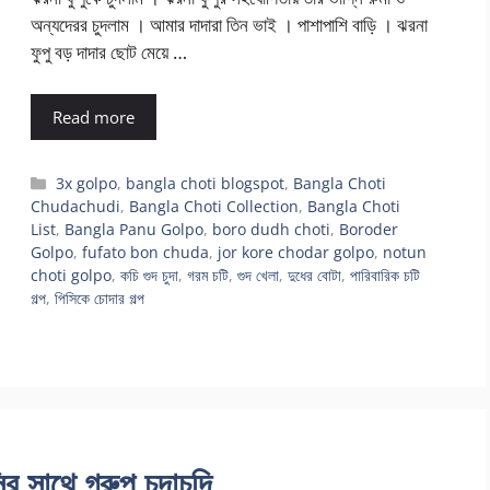
অন্যদেরর চুদলাম । আমার দাদারা তিন ভাই । পাশাপাশি বাড়ি । ঝরনা
ফুপু বড় দাদার ছোট মেয়ে …
Read more
Categories
3x golpo
,
bangla choti blogspot
,
Bangla Choti
Chudachudi
,
Bangla Choti Collection
,
Bangla Choti
List
,
Bangla Panu Golpo
,
boro dudh choti
,
Boroder
Golpo
,
fufato bon chuda
,
jor kore chodar golpo
,
notun
choti golpo
,
কচি গুদ চুদা
,
গরম চটি
,
গুদ খেলা
,
দুধের বোটা
,
পারিবারিক চটি
গল্প
,
পিসিকে চোদার গল্প
থে গ্রুপ চুদাচুদি