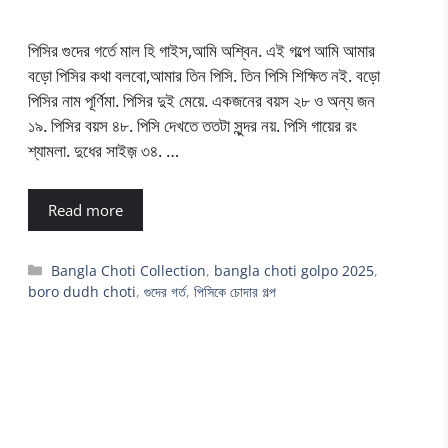
পিসির গুদের গর্তে মাল হি গাইস,আমি অশ্বিন. এই গল্পে আমি আমার
বড়ো পিসির কথা বলবো,আমার তিন পিসি. তিন পিসি শিক্ষিত নই. বড়ো
পিসির নাম পূর্ণিমা. পিসির দুই মেয়ে. একজনের বয়স ২৮ ও অন্য জন
১৯. পিসির বয়স ৪৮. পিসি দেখতে ততটা সুন্দর নয়. পিসি গায়ের রং
শ্যামলা. দুধের সাইজ় ৩৪. …
Read more
Categories
Bangla Choti Collection
,
bangla choti golpo 2025
,
boro dudh choti
,
গুদের গর্ত
,
পিসিকে চোদার গল্প