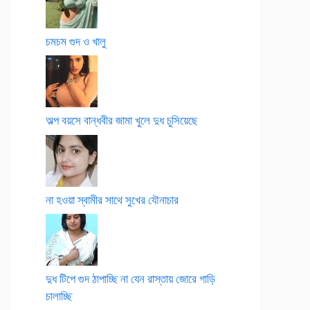
চমচম গুদ ও খালু
অল্প বয়সে বান্ধবীর জামা খুলে দুধ চুসিয়েছে
না হওয়া স্বামীর সাথে সুখের যৌনাচার
দুধ টিপে গুদ ঠাপাচ্ছি না যেন রাস্তায় জোরে গাড়ি
চালাচ্ছি