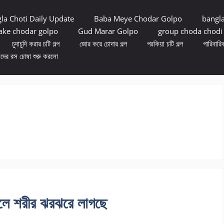
la Choti Daily Update
Baba Meye Chodar Golpo
bangl
ke chodar golpo
Gud Marar Golpo
group choda chodi
চুদাচুদি করার চটি গল্প
জোর করে চোদার গল্প
পরকিয়া চটি গল্প
পারিবারিক
ুদের রস চোষা শুরু করলো
েলে শরীর ঝরঝরে লাগছে