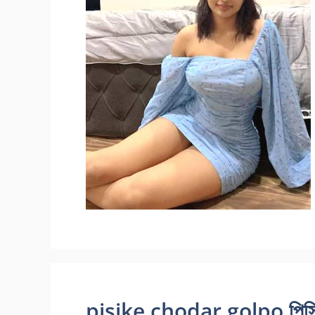
pisike chodar golpo পিসির সা