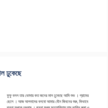
ল ঢুকেছে
ফুফু বলল তার ভোদায় কত জনের মাল ঢুকেছে আমি শুভ । গ্রামের
ছেলে । আজ আপনাদের বলবো আমার যৌন জিবনের শুরু, কিভাবে
ঝরনা ফুপুকে চুদলাম । ঝরনা ফুপুর সহযোগিতায় তার ভাগ্নি রুমা ও